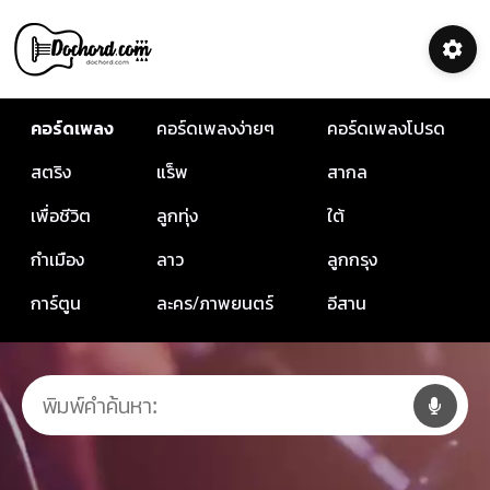
คอร์ดเพลง
คอร์ดเพลงง่ายๆ
คอร์ดเพลงโปรด
สตริง
แร็พ
สากล
เพื่อชีวิต
ลูกทุ่ง
ใต้
กำเมือง
ลาว
ลูกกรุง
การ์ตูน
ละคร/ภาพยนตร์
อีสาน