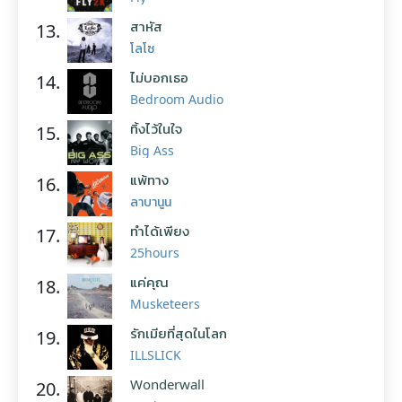
สาหัส
13.
โลโซ
ไม่บอกเธอ
14.
Bedroom Audio
ทิ้งไว้ในใจ
15.
Big Ass
แพ้ทาง
16.
ลาบานูน
ทำได้เพียง
17.
25hours
แค่คุณ
18.
Musketeers
รักเมียที่สุดในโลก
19.
ILLSLICK
Wonderwall
20.