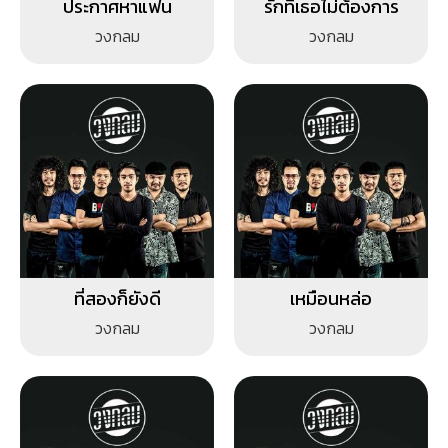
ประกาศหาแฟน
รักที่เธอไม่ต้องการ
วงกลม
วงกลม
ที่สองก็ยังดี
เหมือนหล่อ
วงกลม
วงกลม