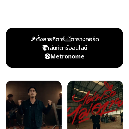
ตั้งสายกีตาร์
ตารางคอร์ด
เล่นกีตาร์ออนไลน์
Metronome