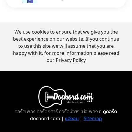
We use cookies to ensure that we give you the
best experience on our website. If you continue
to use this site we will assume that you are
happy with it. for more information please read
our Privacy Policy
คอร์ดเพลง คอร์ดกีตาร์ คอร์ดง่ายๆ เนื้อเพลง ที่
ดูคอร์ด
dochord.com |
แจ้งลบ
|
Sitemap