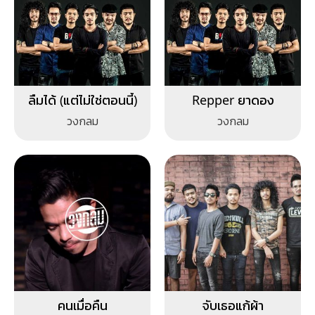
ลืมได้ (แต่ไม่ใช่ตอนนี้)
Repper ยาดอง
วงกลม
วงกลม
คนเมื่อคืน
จับเธอแก้ผ้า