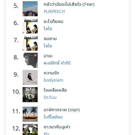
กลัวว่าฉันจะไม่เสียใจ (Fear)
5.
PURPEECH
อะไรก็ยอม
6.
โลโซ
ซมซาน
7.
โลโซ
มานะ
8.
พงษ์สิทธิ์ คำภีร์
ความรัก
9.
bodyslam
ใจเหลือเหลือ
10.
Dr.Fuu
นาฬิกาทราย (sign)
11.
โบกี้ไลอ้อน
ชาวนากับงูเห่า
12.
Fly