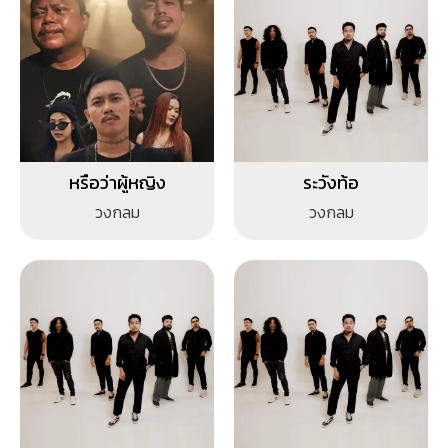
หรือว่าผู้หญิง
ระวังท้อ
วงกลม
วงกลม