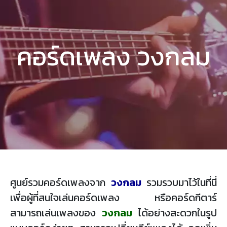
คอร์ดเพลง วงกลม
ศูนย์รวมคอร์ดเพลงจาก
วงกลม
รวมรวบมาไว้ในที่นี่
เพื่อผู้ที่สนใจเล่นคอร์ดเพลง หรือคอร์ดกีตาร์
สามารถเล่นเพลงของ
วงกลม
ได้อย่างสะดวกในรูป