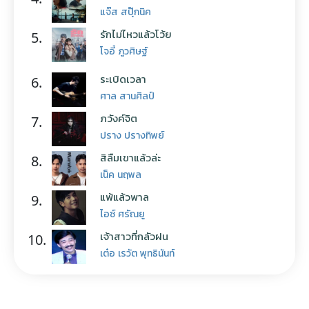
แจ๊ส สปุ๊กนิค
รักไม่ไหวแล้วโว้ย
5.
โจอี้ ภูวศิษฐ์
ระเบิดเวลา
6.
ศาล สานศิลป์
ภวังค์จิต
7.
ปราง ปรางทิพย์
สิลืมเขาแล้วล่ะ
8.
เน็ค นฤพล
แพ้แล้วพาล
9.
ไอซ์ ศรัณยู
เจ้าสาวที่กลัวฝน
10.
เต๋อ เรวัต พุทธินันท์