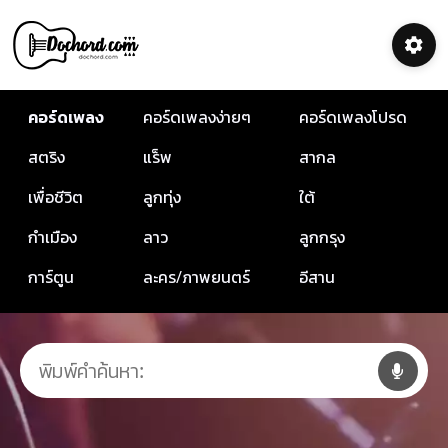
คอร์ดเพลง
คอร์ดเพลงง่ายๆ
คอร์ดเพลงโปรด
สตริง
แร็พ
สากล
เพื่อชีวิต
ลูกทุ่ง
ใต้
กำเมือง
ลาว
ลูกกรุง
การ์ตูน
ละคร/ภาพยนตร์
อีสาน