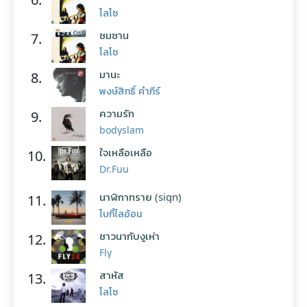
โลโซ
ซมซาน
7.
โลโซ
มานะ
8.
พงษ์สิทธิ์ คำภีร์
ความรัก
9.
bodyslam
ใจเหลือเหลือ
10.
Dr.Fuu
นาฬิกาทราย (sign)
11.
โบกี้ไลอ้อน
ชาวนากับงูเห่า
12.
Fly
สาหัส
13.
โลโซ