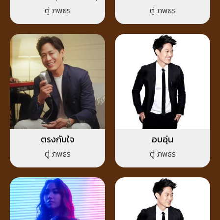
ตู่ ภพธร
ตู่ ภพธร
ตรงกับใจ
อบอุ่น
ตู่ ภพธร
ตู่ ภพธร