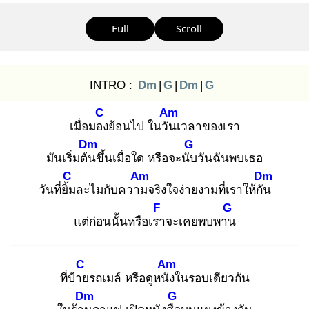
Full
Scroll
INTRO :
Dm
|
G
|
Dm
|
G
C
Am
เมื่อมอง
ย้อนไป ในวัน
เวลาของเรา
Dm
G
มันเริ่มต้น
ขึ้นเมื่อใด หรือจะนับ
วันฉันพบเธอ
C
Am
Dm
วันที่ยิ้ม
ละไมกับความ
จริงใจง่ายงามที่เราให้กัน
F
G
แต่ก่อนนั้นหรือเรา
จะเคยพบพาน
C
Am
ที่ป้าย
รถเมล์ หรือดูหนัง
ในรอบเดียวกัน
Dm
G