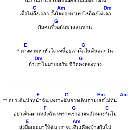
ในร้าน
กาแฟ เปิดหนังสือ
บนแผงข้างกัน
C
Am
Dm
เมื่อไม่ถึง
เวลา ตั้งใจม
องหาเท่าไรก็คงไม่เจอ
G
กับคนที่รอ
กันมาแสนนาน
E
G
* ต่าง
ตามหาหัวใจ เหนื่อยเท่าใดใ
นคืนและวัน
Dm
G
ถ้าเรา
ไม่มาเจอกัน ชีวิตคง
หลงทาง
F
G
Em
Am
** อย่าเดินนำหน้า
ฉัน เพราะฉัน
อาจเดินตามเธอ
ไม่ทัน
F
G
C
อย่าเดินตามหลัง
ฉัน เพราะเรา
อาจพลัดหลงกัน
ไป
E
Am
ส่งมือ
เธอมาให้ฉัน เราจะเดิน
เคียงข้างกันไป