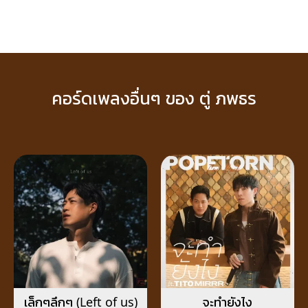
คอร์ดเพลงอื่นๆ ของ ตู่ ภพธร
เล็กๆลึกๆ (Left of us)
จะทำยังไง