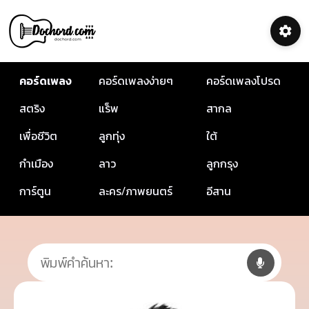
คอร์ดเพลง
คอร์ดเพลงง่ายๆ
คอร์ดเพลงโปรด
สตริง
แร็พ
สากล
เพื่อชีวิต
ลูกทุ่ง
ใต้
กำเมือง
ลาว
ลูกกรุง
การ์ตูน
ละคร/ภาพยนตร์
อีสาน