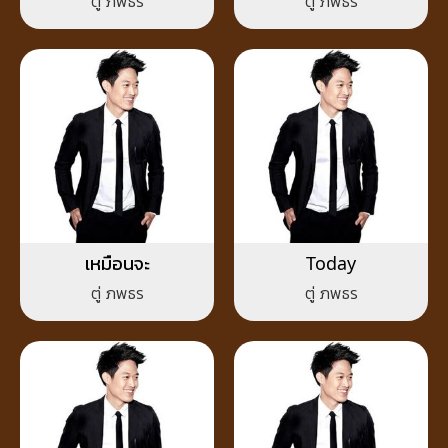
ตู่ ภพธร
ตู่ ภพธร
เหมือนจะ
Today
ตู่ ภพธร
ตู่ ภพธร