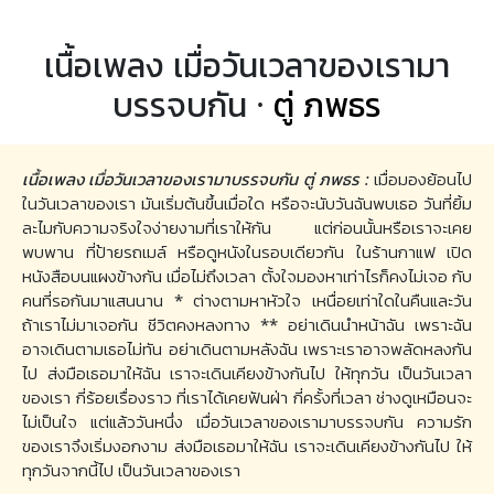
เนื้อเพลง เมื่อวันเวลาของเรามา
บรรจบกัน ·
ตู่ ภพธร
เนื้อเพลง เมื่อวันเวลาของเรามาบรรจบกัน ตู่ ภพธร :
เมื่อมองย้อนไป
ในวันเวลาของเรา มันเริ่มต้นขึ้นเมื่อใด หรือจะนับวันฉันพบเธอ วันที่ยิ้ม
ละไมกับความจริงใจง่ายงามที่เราให้กัน แต่ก่อนนั้นหรือเราจะเคย
พบพาน ที่ป้ายรถเมล์ หรือดูหนังในรอบเดียวกัน ในร้านกาแฟ เปิด
หนังสือบนแผงข้างกัน เมื่อไม่ถึงเวลา ตั้งใจมองหาเท่าไรก็คงไม่เจอ กับ
คนที่รอกันมาแสนนาน * ต่างตามหาหัวใจ เหนื่อยเท่าใดในคืนและวัน
ถ้าเราไม่มาเจอกัน ชีวิตคงหลงทาง ** อย่าเดินนำหน้าฉัน เพราะฉัน
อาจเดินตามเธอไม่ทัน อย่าเดินตามหลังฉัน เพราะเราอาจพลัดหลงกัน
ไป ส่งมือเธอมาให้ฉัน เราจะเดินเคียงข้างกันไป ให้ทุกวัน เป็นวันเวลา
ของเรา กี่ร้อยเรื่องราว ที่เราได้เคยฟันฝ่า กี่ครั้งที่เวลา ช่างดูเหมือนจะ
ไม่เป็นใจ แต่แล้ววันหนึ่ง เมื่อวันเวลาของเรามาบรรจบกัน ความรัก
ของเราจึงเริ่มงอกงาม ส่งมือเธอมาให้ฉัน เราจะเดินเคียงข้างกันไป ให้
ทุกวันจากนี้ไป เป็นวันเวลาของเรา