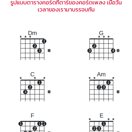
รูปแบบตารางคอร์ดกีตาร์ของคอร์ดเพลง เมื่อวัน
เวลาของเรามาบรรจบกัน
Dm
G
x
o
o
o
o
o
1
2
2
3
III
3
4
III
C
Am
x
o
o
x
o
o
1
1
2
2
3
3
III
III
F
E
o
o
o
1
1
1
1
2
2
3