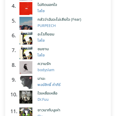
ไม่คิดนอกใจ
4.
โลโซ
กลัวว่าฉันจะไม่เสียใจ (Fear)
5.
PURPEECH
อะไรก็ยอม
6.
โลโซ
ซมซาน
7.
โลโซ
ความรัก
8.
bodyslam
มานะ
9.
พงษ์สิทธิ์ คำภีร์
ใจเหลือเหลือ
10.
Dr.Fuu
ชาวนากับงูเห่า
11.