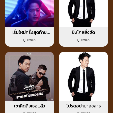
เริ่มใหม่ครั้งสุดท้าย
ยิ่งไกลยิ่งชัด
(Final Take)
ตู่ ภพธร
ตู่ ภพธร
เขาคิดถึงเธอแล้ว
โปรดอย่ามาสงสาร