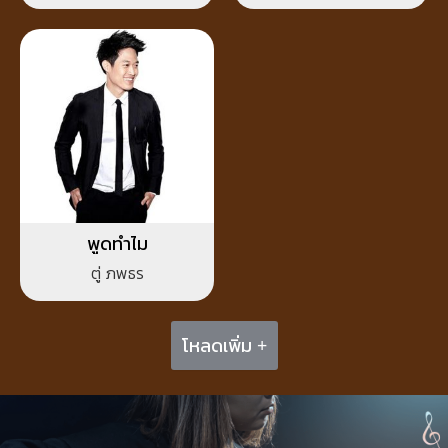
พูดทำไม
ตู่ ภพธร
โหลดเพิ่ม +