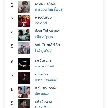
บุญผลาบ่ฮอด
2.
อ้ายแมน ภิสิทธิ์พงษ์
พอได้เสียว
3.
ดิด คิตตี้
ทิ้งกันไม่ได้หรอก
4.
แจ๊ส สปุ๊กนิค
รักไม่ไหวแล้วโว้ย
5.
โจอี้ ภูวศิษฐ์
ระเบิดเวลา
6.
ศาล สานศิลป์
ภวังค์จิต
7.
ปราง ปรางทิพย์
สิลืมเขาแล้วล่ะ
8.
เน็ค นฤพล
แพ้แล้วพาล
9.
ไอซ์ ศรัณยู