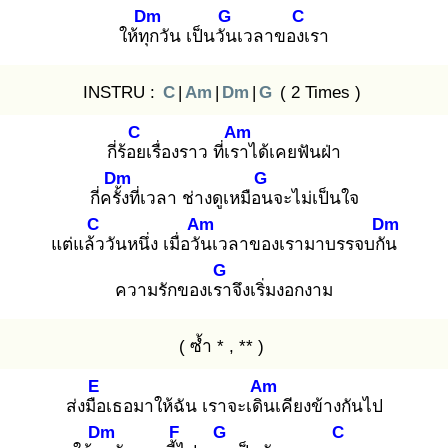
Dm
G
C
ให้ทุก
วัน เป็นวัน
เวลาของเ
รา
INSTRU :
C
|
Am
|
Dm
|
G
( 2 Times )
C
Am
กี่ร้อย
เรื่องราว ที่เรา
ได้เคยฟันฝ่า
Dm
G
กี่ครั้ง
ที่เวลา ช่างดูเหมือน
จะไม่เป็นใจ
C
Am
Dm
แต่แล้ว
วันหนึ่ง เมื่อวัน
เวลาของเรามาบรรจบกัน
G
ความรักของเรา
จึงเริ่มงอกงาม
( ซ้ำ * , ** )
E
Am
ส่งมือ
เธอมาให้ฉัน เราจะเดิน
เคียงข้างกันไป
Dm
F
G
C