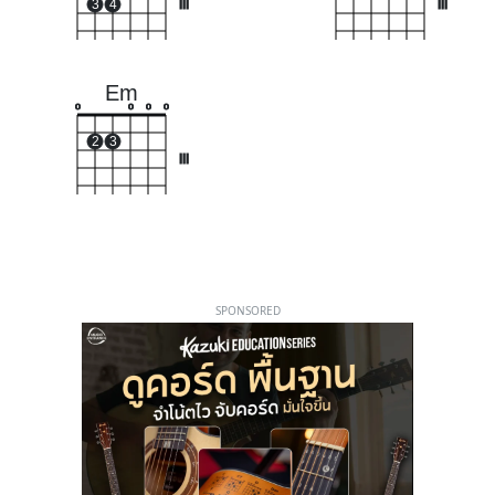
3
4
III
III
Em
o
o
o
o
2
3
III
SPONSORED