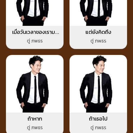
เมื่อวันเวลาของเรามา
แต่ยังคิดถึง
บรรจบกัน
ตู่ ภพธร
ตู่ ภพธร
ถ้าหาก
ถ้าเธอไป
ตู่ ภพธร
ตู่ ภพธร