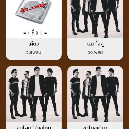
เคียว
เลวทั้งคู่
วงเฟลม
วงเฟลม
คนโสดมีบ้างไหม
ชั่วโมงเดียว