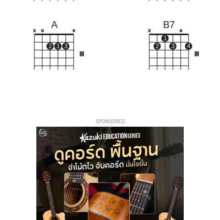
A
B7
x
o
o
x
o
1
2
1
3
2
3
4
III
III
SPONSORED