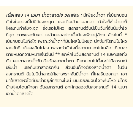
เนื้อเพลง 14 เมษา น้ำตาสาดใจ วงเฟลม :
มีเพียงน้ำตา ที่เปียกปอน
หัวใจในดวงนี้ไม่มีวันจะหยุด เธอเดินเข้ามาบอกลา หัวใจก็ช้ำน้ำตาก็
ไหลเกินกำลังจะฉุด รั้งเธอไม่ไหว สงกรานต์วันนี้เป็นวันที่ฉันนั้นช้ำใจ
ที่สุด ภาพเธอกับเขา เคล้าคลออย่างนั้นมันจะฝังอยู่ลึกๆ ข้างในนี้ *
เปียกปอนไปทั้งใจ เพราะว่าน้ำตาที่มันไหลไม่มีหยุด นึกขึ้นทีไรทนไม่ไหว
เลยสักที เจ็บคงลืมไม่ลง เพราะว่าหัวใจที่สลายแหลกไม่เหลือ เกือบจะ
ตายหมดความหมายในวันนี้ ** อกหักในวันสงกรานต์ 14 เมษาเธอทิ้ง
กัน คนเขาสาดน้ำกัน ฉันต้องสาดน้ำตา เปียกปอนไปทั้งใจไม่มีอารมณ์
เล่นน้ำ เธอกับเขาสาดรักกัน ส่วนฉันก็คงต้องสาดน้ำตา ในวัน
สงกรานต์ ฉันไม่มีน้ำสาดให้เขาเพราะฉันมีน้ำตา ที่ไหลรินออกมา เอา
มาใช้สาดหัวใจที่มันช้ำอยู่ลึกๆข้างในนี้ มันเอ่อล้นจนใจจะรับไหว มีใคร
บ้างไหมโดนหักอก วันสงกรานต์ อกหักฉลองวันสงกรานต์ 14 เมษา
เอาน้ำตาสาดใจ