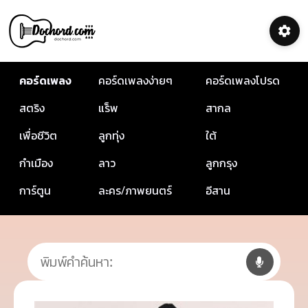
คอร์ดเพลง
คอร์ดเพลงง่ายๆ
คอร์ดเพลงโปรด
สตริง
แร็พ
สากล
เพื่อชีวิต
ลูกทุ่ง
ใต้
กำเมือง
ลาว
ลูกกรุง
การ์ตูน
ละคร/ภาพยนตร์
อีสาน