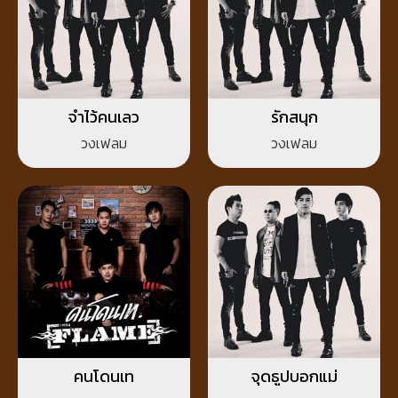
จำไว้คนเลว
รักสนุก
วงเฟลม
วงเฟลม
คนโดนเท
จุดธูปบอกแม่