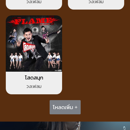
วงเฟลม
วงเฟลม
โสดสนุก
วงเฟลม
โหลดเพิ่ม +