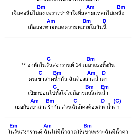
Bm
Am
Bm
เจ็บคงลืมไม่ลง
เพราะว่าหัวใจที่สลาย
แหลกไม่เหลือ
Am
Bm
D
เกือบจะตาย
หมดความหมาย
ในวันนี้
G
Bm
** อกหักในวัน
สงกรานต์ 14 เมษา
เธอทิ้งกัน
C
Bm
Am
D
คนเขา
สาดน้ำ
กัน ฉันต้องสาด
น้ำตา
G
Bm
Em
เปียกปอนไปทั้
งใจไม่มีอารมณ์
เล่นน้ำ
Am
Bm
C
D
(G)
เธอกับเขา
สาดรัก
กัน ส่วนฉัน
ก็คงต้องสาด
น้ำตา
Em
Am
Bm
ในวั
นสงกรานต์ ฉัน
ไม่มีน้ำสาดให้เขา
เพราะฉันมีน้ำตา