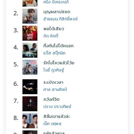
หนึ่ง บีเคแบนด์
บุญผลาบ่ฮอด
2.
อ้ายแมน ภิสิทธิ์พงษ์
พอได้เสียว
3.
ดิด คิตตี้
ทิ้งกันไม่ได้หรอก
4.
แจ๊ส สปุ๊กนิค
รักไม่ไหวแล้วโว้ย
5.
โจอี้ ภูวศิษฐ์
ระเบิดเวลา
6.
ศาล สานศิลป์
ภวังค์จิต
7.
ปราง ปรางทิพย์
สิลืมเขาแล้วล่ะ
8.
เน็ค นฤพล
แพ้แล้วพาล