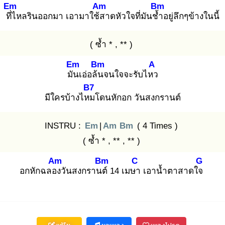
Em
Am
Bm
ที่ไ
หลรินออกมา เอามาใช้ส
าดหัวใจที่มันช้ำ
อยู่ลึกๆข้างในนี้
( ซ้ำ * , ** )
Em
Bm
A
มัน
เอ่อล้น
จนใจจะรับไหว
B7
มีใครบ้างไหม
โดนหักอก วันสงกรานต์
INSTRU :
Em
|
Am
Bm
( 4 Times )
( ซ้ำ * , ** , ** )
Am
Bm
C
G
อกหักฉลอง
วันสงกรานต์
14 เมษา
เอาน้ำตาสาดใจ