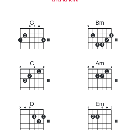
G
Bm
o
o
o
x
2
1
1
3
4
III
2
III
3
4
C
Am
x
o
o
x
o
o
1
1
2
2
3
3
III
III
D
Em
x
o
o
o
o
o
o
1
2
2
3
3
III
III