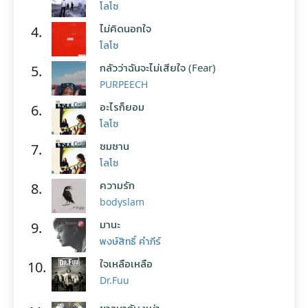
โลโซ
ไม่คิดนอกใจ
4.
โลโซ
กลัวว่าฉันจะไม่เสียใจ (Fear)
5.
PURPEECH
อะไรก็ยอม
6.
โลโซ
ซมซาน
7.
โลโซ
ความรัก
8.
bodyslam
มานะ
9.
พงษ์สิทธิ์ คำภีร์
ใจเหลือเหลือ
10.
Dr.Fuu
ชาวนากับงูเห่า