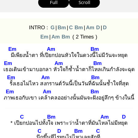
Full
Scroll
INTRO :
G
|
Bm
|
C
Bm
|
Am
D
|
D
Em
|
Am
Bm
( 2 Times )
Em
Am
Bm
มีเ
พียงน้ำตา ที่เปียก
ปอนหัวใจในดวงนี้ไ
ม่มีวันจะหยุด
Em
Am
Bm
เธอ
เดินเข้ามาบอกลา หัวใ
จก็ช้ำน้ำตาก็ไหล
เกินกำลังจะฉุด
Em
Am
Bm
รั้ง
เธอไม่ไหว สงก
รานต์วันนี้เป็นวันที่ฉัน
นั้นช้ำใจที่สุด
Em
Am
Bm
ภาพ
เธอกับเขา เคล้า
คลออย่างนั้นมันจะฝัง
อยู่ลึกๆ ข้างในนี้
C
Bm
Am
D
* เปียก
ปอนไปทั้งใจ
เพราะว่าน้ำตาที่มันไหล
ไม่มีหยุด
C
D
Bm
C
นึก
ขึ้นทีไรท
นไม่ไหว
เลยสักที