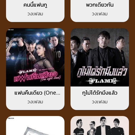
คนนี้แฟนกู
พวกเดียวกัน
วงเฟลม
วงเฟลม
แฟนคืนเดียว (One
กูไม่ได้รักมึงแล้ว
Night Stand)
วงเฟลม
วงเฟลม