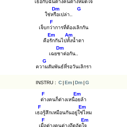
เธอกับฉัน
ต่างคนต่างหมด
ใจ
Dm
G
ใช่หรือ
เปล่า..
F
เจ็บกว่า
การที่ต้องเลิกกัน
Em
Am
คือรัก
กันไปทั้ง
น้ำตา
Dm
เฉยชา
ต่อกัน..
G
ความ
สัมพันธ์ที่รอวันเลิกรา
INSTRU :
C
|
Em
|
Dm
|
G
F
Em
ต่า
งคนก็ต่างเหนื่อย
ล้า
F
Em
เธอ
รู้สึกเหมือนกันอยู่ใช่ไ
หม
F
Em
เมื่อ
ต่างคนต่างอึดอัดใจ