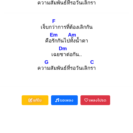
ความ
สัมพันธ์ที่รอวันเลิก
รา
F
เจ็บกว่า
การที่ต้องเลิกกัน
Em
Am
คือรัก
กันไปทั้ง
น้ำตา
Dm
เฉยชา
ต่อกัน..
G
C
ความ
สัมพันธ์ที่รอวันเลิกรา
แก้ไข
ขอเพลง
เพลงโปรด