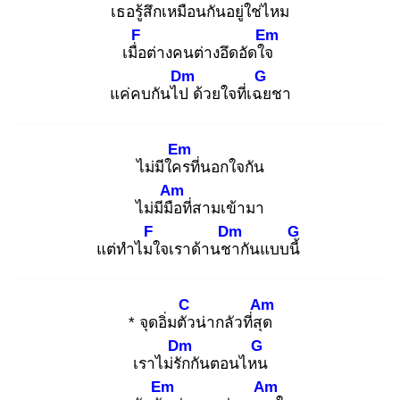
เธอ
รู้สึกเหมือนกันอยู่ใช่ไ
หม
F
Em
เมื่อ
ต่างคนต่างอึดอัดใจ
Dm
G
แค่คบกันไป
ด้วยใจที่เฉย
ชา
Em
ไม่มีใคร
ที่นอกใจกัน
Am
ไม่มีมือ
ที่สามเข้ามา
F
Dm
G
แต่ทำไมใ
จเราด้านชา
กันแบบนี้
C
Am
* จุดอิ่มตัว
น่ากลัวที่สุด
Dm
G
เราไม่รัก
กันตอนไหน
Em
Am