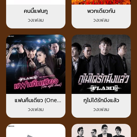
คนนี้แฟนกู
พวกเดียวกัน
วงเฟลม
วงเฟลม
แฟนคืนเดียว (One
กูไม่ได้รักมึงแล้ว
Night Stand)
วงเฟลม
วงเฟลม