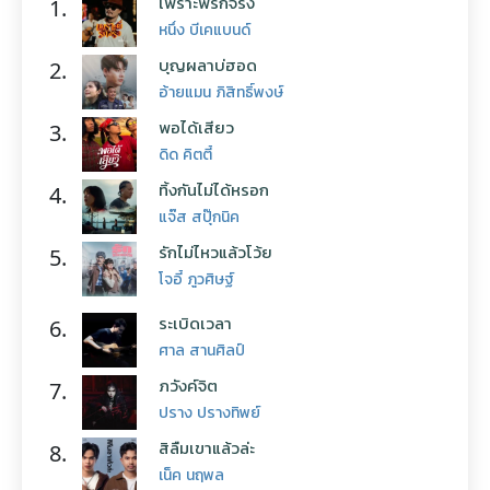
เพราะพี่รักจริง
1.
หนึ่ง บีเคแบนด์
บุญผลาบ่ฮอด
2.
อ้ายแมน ภิสิทธิ์พงษ์
พอได้เสียว
3.
ดิด คิตตี้
ทิ้งกันไม่ได้หรอก
4.
แจ๊ส สปุ๊กนิค
รักไม่ไหวแล้วโว้ย
5.
โจอี้ ภูวศิษฐ์
ระเบิดเวลา
6.
ศาล สานศิลป์
ภวังค์จิต
7.
ปราง ปรางทิพย์
สิลืมเขาแล้วล่ะ
8.
เน็ค นฤพล