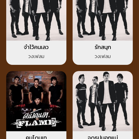
จำไว้คนเลว
รักสนุก
วงเฟลม
วงเฟลม
คนโดนเท
จุดธูปบอกแม่