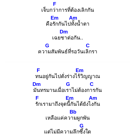
F
เจ็บกว่า
การที่ต้องเลิกกัน
Em
Am
คือรัก
กันไปทั้ง
น้ำตา
Dm
เฉยชา
ต่อกัน..
G
C
ความ
สัมพันธ์ที่รอวันเลิก
รา
F
Em
ทน
อยู่กันไปดั่งร่างไร้วิ
ญญาณ
Dm
G
C
มัน
ทรมานเมื่อเรา
ไม่ต้องการ
กัน
F
Em
Am
รัก
เรามาถึงจุดนี้กั
นได้ยังไงกั
น
Bb
เหลือแค่ความ
ผูกพัน
G
แต่ไม่มีความลึกซึ้ง
ใด