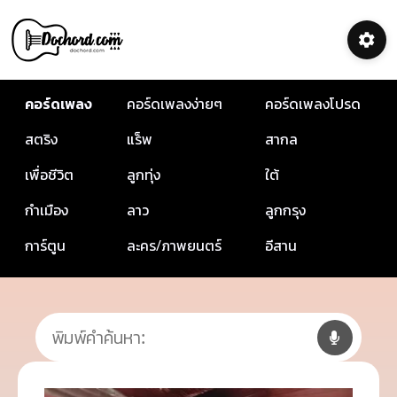
คอร์ดเพลง
คอร์ดเพลงง่ายๆ
คอร์ดเพลงโปรด
สตริง
แร็พ
สากล
เพื่อชีวิต
ลูกทุ่ง
ใต้
กำเมือง
ลาว
ลูกกรุง
การ์ตูน
ละคร/ภาพยนตร์
อีสาน