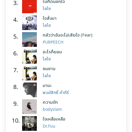
ไม่คิดนอกใจ
3.
โลโซ
ใจสั่งมา
4.
โลโซ
กลัวว่าฉันจะไม่เสียใจ (Fear)
5.
PURPEECH
อะไรก็ยอม
6.
โลโซ
ซมซาน
7.
โลโซ
มานะ
8.
พงษ์สิทธิ์ คำภีร์
ความรัก
9.
bodyslam
ใจเหลือเหลือ
10.
Dr.Fuu