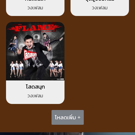
วงเฟลม
วงเฟลม
โสดสนุก
วงเฟลม
โหลดเพิ่ม +