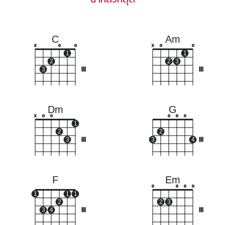
C
Am
x
o
o
x
o
o
1
1
2
2
3
3
III
III
Dm
G
x
o
o
o
o
o
1
2
2
3
III
3
4
III
F
Em
o
o
o
o
1
1
1
2
2
3
3
4
III
III