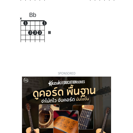
Bb
x
1
1
3
3
3
III
SPONSORED