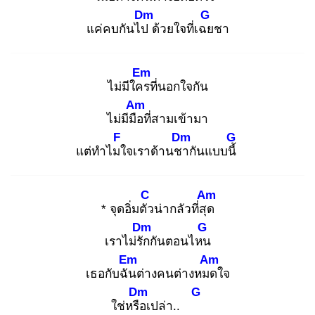
Dm
G
แค่คบกันไป
ด้วยใจที่เฉย
ชา
Em
ไม่มีใคร
ที่นอกใจกัน
Am
ไม่มีมือ
ที่สามเข้ามา
F
Dm
G
แต่ทำไมใ
จเราด้านชา
กันแบบนี้
C
Am
* จุดอิ่มตัว
น่ากลัวที่สุด
Dm
G
เราไม่รัก
กันตอนไหน
Em
Am
เธอกับฉัน
ต่างคนต่างหมด
ใจ
Dm
G
ใช่หรือ
เปล่า..