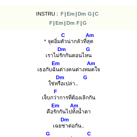
INSTRU :
F
|
Em
|
Dm
G
|
C
F
|
Em
|
Dm
F
|
G
C
Am
* จุดอิ่มตัว
น่ากลัวที่สุด
Dm
G
เราไม่รัก
กันตอนไหน
Em
Am
เธอกับฉัน
ต่างคนต่างหมด
ใจ
Dm
G
ใช่หรือ
เปล่า..
F
เจ็บกว่า
การที่ต้องเลิกกัน
Em
Am
คือรัก
กันไปทั้ง
น้ำตา
Dm
เฉยชา
ต่อกัน..
G
C