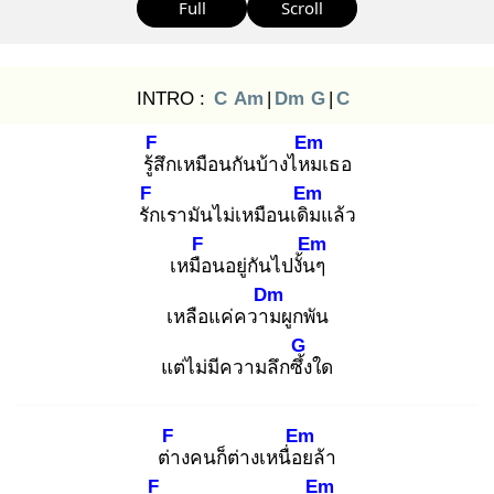
Full
Scroll
INTRO :
C
Am
|
Dm
G
|
C
F
Em
รู้สึ
กเหมือนกันบ้างไหม
เธอ
F
Em
รัก
เรามันไม่เหมือนเดิม
แล้ว
F
Em
เหมือ
นอยู่กันไปงั้นๆ
Dm
เหลือแค่ความ
ผูกพัน
G
แต่ไม่มีความลึกซึ้ง
ใด
F
Em
ต่า
งคนก็ต่างเหนื่อย
ล้า
F
Em