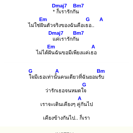
Dmaj7
Bm7
* ก็
เรารักกัน
Em
G
A
ไม่ใช่ฝัน
ตัวจริงของฉันคือเธอ
..
Dmaj7
Bm7
แ
ค่เรารักกัน
Em
A
ไม่ได้ฝัน
ฉันขอมีเพียงแค่เธอ
G
A
Bm
ใจ
มีเธอเท่านั้น
คนเดียวที่ฉันยอมรับ
G
ว่ารักเธอจนหมดใจ
A
เราจะเดินเคียงๆ คู่กั
นไป
เคียงข้างกันไป.. ก็เรา