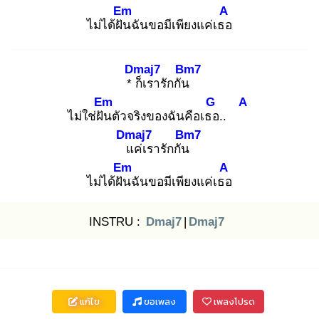
Em
A
ไม่ได้ฝัน
ฉันขอมีเพียงแค่เธอ
Dmaj7
Bm7
* ก็
เรารักกัน
Em
G
A
ไม่ใช่ฝัน
ตัวจริงของฉันคือเธอ
..
Dmaj7
Bm7
แ
ค่เรารักกัน
Em
A
ไม่ได้ฝัน
ฉันขอมีเพียงแค่เธอ
INSTRU :
Dmaj7
|
Dmaj7
แก้ไข
ขอเพลง
เพลงโปรด