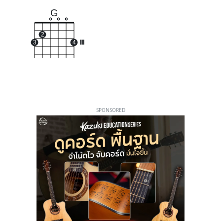
G
o
o
o
2
3
4
III
SPONSORED