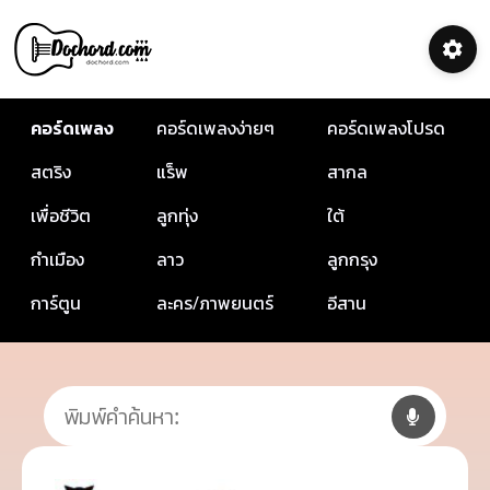
คอร์ดเพลง
คอร์ดเพลงง่ายๆ
คอร์ดเพลงโปรด
สตริง
แร็พ
สากล
เพื่อชีวิต
ลูกทุ่ง
ใต้
กำเมือง
ลาว
ลูกกรุง
การ์ตูน
ละคร/ภาพยนตร์
อีสาน