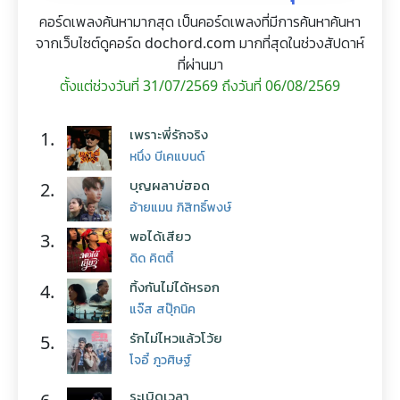
คอร์ดเพลงค้นหามากสุด เป็นคอร์ดเพลงที่มีการค้นหาค้นหา
จากเว็บไซต์ดูคอร์ด dochord.com มากที่สุดในช่วงสัปดาห์
ที่ผ่านมา
ตั้งแต่ช่วงวันที่ 31/07/2569 ถึงวันที่ 06/08/2569
เพราะพี่รักจริง
1.
หนึ่ง บีเคแบนด์
บุญผลาบ่ฮอด
2.
อ้ายแมน ภิสิทธิ์พงษ์
พอได้เสียว
3.
ดิด คิตตี้
ทิ้งกันไม่ได้หรอก
4.
แจ๊ส สปุ๊กนิค
รักไม่ไหวแล้วโว้ย
5.
โจอี้ ภูวศิษฐ์
ระเบิดเวลา