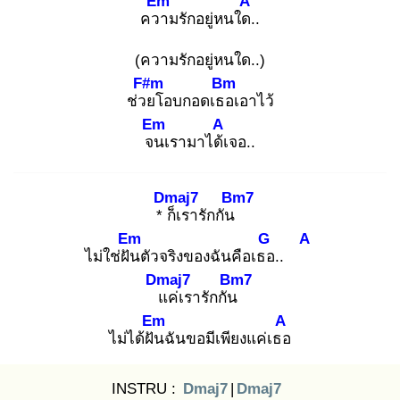
Em
A
ควา
มรักอยู่หนใด.
.
(ความรักอยู่หนใด..)
F#m
Bm
ช่วย
โอบกอดเธอ
เอาไว้
Em
A
จน
เรามาได้เ
จอ..
Dmaj7
Bm7
* ก็
เรารักกัน
Em
G
A
ไม่ใช่ฝัน
ตัวจริงของฉันคือเธอ
..
Dmaj7
Bm7
แ
ค่เรารักกัน
Em
A
ไม่ได้ฝัน
ฉันขอมีเพียงแค่เธอ
INSTRU :
Dmaj7
|
Dmaj7