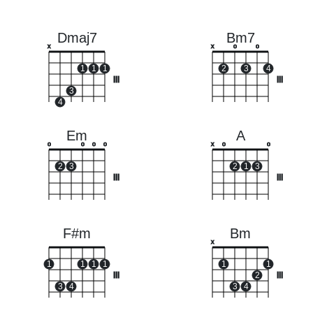
Dmaj7
Bm7
x
x
o
o
1
1
1
2
3
4
III
III
3
4
Em
A
o
o
o
o
x
o
o
2
3
2
1
3
III
III
F#m
Bm
x
1
1
1
1
1
1
III
2
III
3
4
3
4