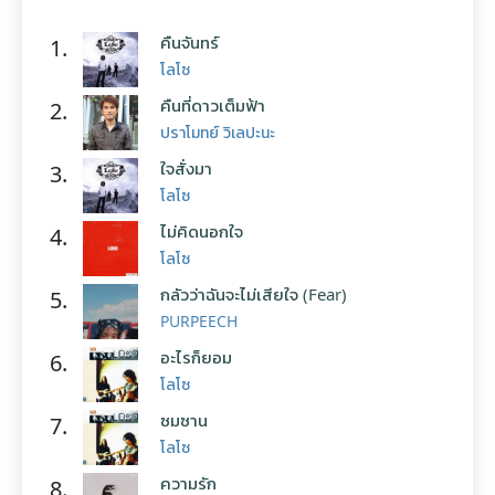
คืนจันทร์
1.
โลโซ
คืนที่ดาวเต็มฟ้า
2.
ปราโมทย์ วิเลปะนะ
ใจสั่งมา
3.
โลโซ
ไม่คิดนอกใจ
4.
โลโซ
กลัวว่าฉันจะไม่เสียใจ (Fear)
5.
PURPEECH
อะไรก็ยอม
6.
โลโซ
ซมซาน
7.
โลโซ
ความรัก
8.