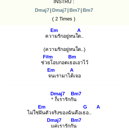
INSTRU :
Dmaj7
|
Dmaj7
|
Bm7
|
Bm7
( 2 Times )
Em
A
ความ
รักอยู่หนใด.
.
(ความรักอยู่หนใด..)
F#m
Bm
ช่วย
โอบกอดเธอ
เอาไว้
Em
A
จน
เรามาได้เ
จอ
Dmaj7
Bm7
* ก็
เรารักกัน
Em
G
A
ไม่ใช่ฝัน
ตัวจริงของฉันคือเธอ
..
Dmaj7
Bm7
แ
ค่เรารักกัน