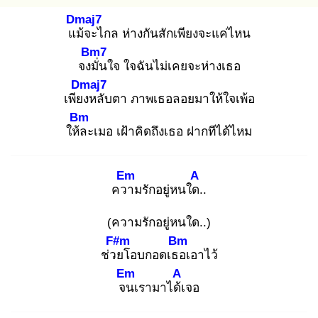
Dmaj7
แม้
จะไกล ห่างกันสักเพียงจะแค่ไหน
Bm7
จงมั่
นใจ ใจฉันไม่เคยจะห่างเธอ
Dmaj7
เพียง
หลับตา ภาพเธอลอยมาให้ใจเพ้อ
Bm
ให้ล
ะเมอ เฝ้าคิดถึงเธอ ฝากทีได้ไหม
Em
A
ควา
มรักอยู่หนใด.
.
(ความรักอยู่หนใด..)
F#m
Bm
ช่วย
โอบกอดเธอ
เอาไว้
Em
A
จน
เรามาได้เ
จอ