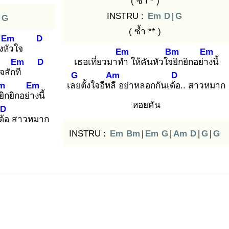
( ซ้ำ * )
INSTRU :
Em
D
|
G
G
( ซ้ำ ** )
Em
D
งหัว
ใจ
Em
Bm
Em
Em
D
เธอเที่ยวมาทำ
ให้คันหัวใจยิ
กยิกอย่าง
นี้
จสักที
G
Am
D
m
Em
เลย
ตั้งใจอีหลี
อย่าหลอกกันเด้อ
.. สาวหมาก
ยิ
กยิกอย่าง
นี้
หอยคัน
D
ด้อ
สาวหมาก
INSTRU :
Em
Bm
|
Em
G
|
Am
D
|
G
|
G