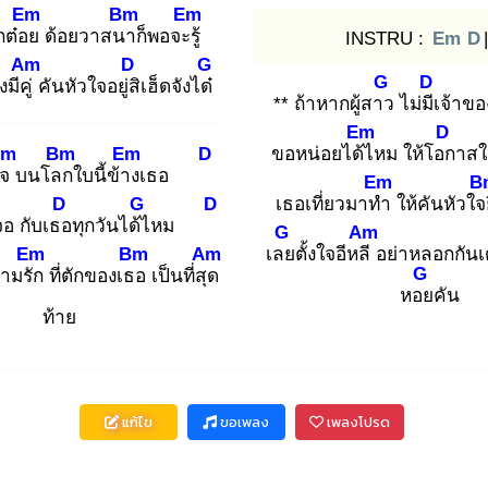
Em
Bm
Em
กต๋อย
ด้อยวาสนา
ก็พอจะรู้
INSTRU :
Em
D
|
Am
D
G
G
D
มีคู่
คันหัวใจอยู่สิ
เฮ็ดจังได๋
** ถ้าหากผู้สาว
ไม่มีเ
จ้าขอ
Em
D
Em
Bm
Em
D
ขอหน่อยได้ไ
หม ให้โอก
าสใ
ใจ
บนโลก
ใบนี้ข้าง
เธอ
Em
B
D
G
D
เธอเที่ยวมาทำ
ให้คันหัวใจ
จอ กับเธอ
ทุกวันได้ไ
หม
G
Am
Em
Bm
Am
เลย
ตั้งใจอีหลี
อย่าหลอกกันเ
G
ามรัก
ที่ตักของเธอ
เป็นที่สุด
หอย
คัน
ท้าย
แก้ไข
ขอเพลง
เพลงโปรด