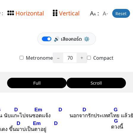
Horizontal
Vertical
A
:
A-
 :
Reset
A
🔊 เสียงคอร์ด
⚙️
Metronome
−
70
+
Compact
Full
Scroll
G
D
Em
D
D
G
น
นับแกะ
ไปจนซอด
แจ้ง
นอกจาก
รักประเทศไทย
แล้วย
G
D
Em
D
ดวง
นี้
แดง ขึ้นมา
บ่เป็นตา
อยู่