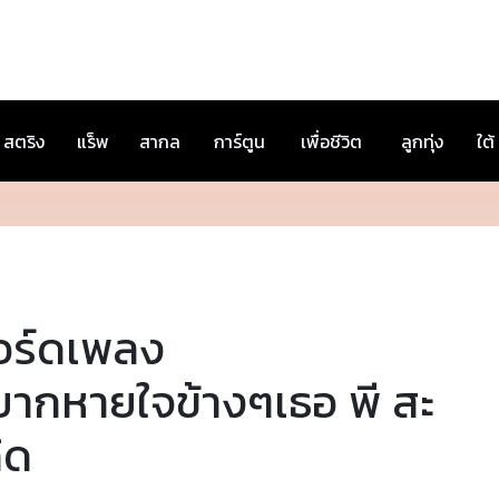
สตริง
แร็พ
สากล
การ์ตูน
เพื่อชีวิต
ลูกทุ่ง
ใต้
อร์ดเพลง
ยากหายใจข้างๆเธอ พี สะ
ิด