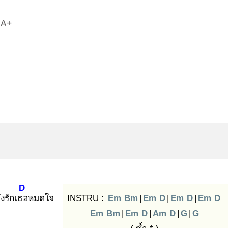
A+
D
ังรักเธอ
หมดใจ
INSTRU :
Em
Bm
|
Em
D
|
Em
D
|
Em
D
Em
Bm
|
Em
D
|
Am
D
|
G
|
G