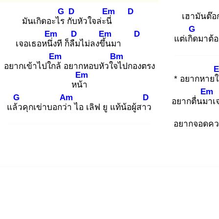
G
D
Em
D
เฮามันต๊อ
มันเกิดอะไร
กับ
หัวใจล่ะนี่
G
Em
D
Em
D
แต่เกิด
มาต้อง
เจอเธอหนึ่ง
ที ก็ลืม
ไม่ลงขึ้น
มา
Em
Bm
อยากเข้าไปใกล้
อยากหอบหัวใจไ
ปกองตรง
Em
* อยากหาย
หน้า
Em
G
Am
D
อยากตื่นมา
เ
แล้ว
คุกเข่าบอกว่า
ไอ เลิฟ ยู แท้น้อผู้สาว
อยากจอดคว