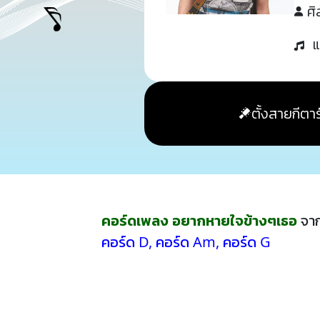
ศิ
แ
ตั้งสายกีตาร
คอร์ดเพลง อยากหายใจข้างๆเธอ
จาก
คอร์ด D
,
คอร์ด Am
,
คอร์ด G