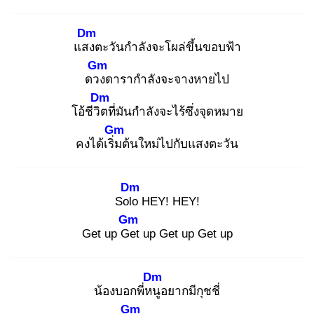
Dm
แสง
ตะวันกำลังจะโผล่ขึ้นขอบฟ้า
Gm
ดวง
ดารากำลังจะจางหายไป
Dm
โอ้ชีวิต
ที่มันกำลังจะไร้ซึ่งจุดหมาย
Gm
คงได้เริ่ม
ต้นใหม่ไปกับแสงตะวัน
Dm
Solo
HEY! HEY!
Gm
Get up Ge
t up Get up Get up
Dm
น้องบอกพี่หนู
อยากมีกุชชี่
Gm