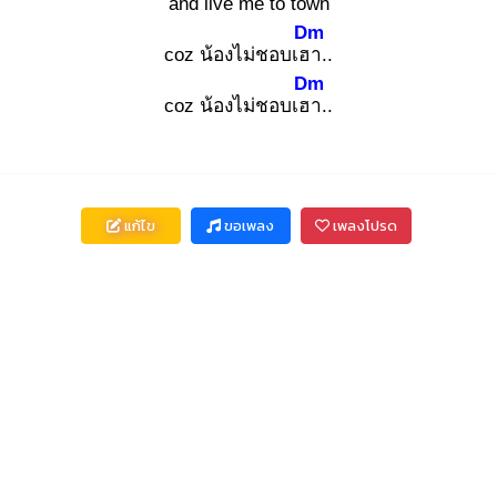
and live me to tow
n
Dm
coz น้องไม่ชอบเฮา
..
Dm
coz น้องไม่ชอบเฮา
..
แก้ไข
ขอเพลง
เพลงโปรด