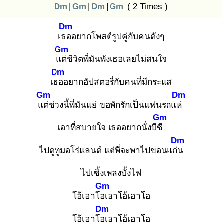
Dm
|
Gm
|
Dm
|
Gm
( 2 Times )
Dm
เธอ
อยากโพสต์รูปคู่กับคนดังๆ
Gm
แต่
ชีวิตพี่มันพังเธอเลยไม่สนใจ
Dm
เธอ
อยากอัปสตอรี่กับคนที่มีกระแส
Gm
Dm
แต่
ช่วงนี้พี่มันแย่ ขอพักรักเป็นแฟนรถแห่
Gm
เอาที่สบายใจ เธออยากนั่งบีซี
Dm
ไปดูทูมอโร่แลนด์ แต่พี่จะพาไปขอนแก่น
ไปเซิ้งเพลงบั้งไฟ
Gm
โอ้เฮาโอเ
ฮาโอ้เฮาโอ
Dm
โอ้เฮาโอเ
ฮาโอ้เฮาโอ