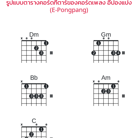
รูปแบบตารางคอร์ดกีตาร์ของคอร์ดเพลง อีปองแปง
(E-Pongpang)
Dm
Gm
x
o
o
o
o
1
1
2
3
III
2
3
4
III
Bb
Am
x
x
o
o
1
1
1
2
3
3
3
3
III
III
C
x
o
o
1
2