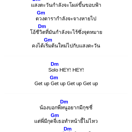
แสง
ตะวันกำลังจะโผล่ขึ้นขอบฟ้า
Gm
ดวง
ดารากำลังจะจางหายไป
Dm
โอ้ชีวิต
ที่มันกำลังจะไร้ซึ่งจุดหมาย
Gm
คงได้เริ่ม
ต้นใหม่ไปกับแสงตะวัน
Dm
Solo
HEY! HEY!
Gm
Get up Ge
t up Get up Get up
Dm
น้องบอกพี่หนู
อยากมีกุชชี่
Gm
แต่พี่มีกุดจี่เ
ธอทำหน้ายี้ไม่ไหว
Dm