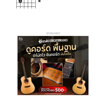
3
III
SPONSORED