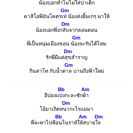
น้องบอกทำไมไ
ม่ใส่ปาเต็ก
Gm
คาสิโอพีมันโคตรเท่
น้องส่งยิ้มเกๆ มาให้
Dm
น้องบอกพึ่งกลับ
จากลอนดอน
Gm
พี่เป็นหนุ่มเมืองขอน น้อง
จะรับได้ไหม
Dm
รักพี่มีแต่สุข
สำราญ
Gm
กินสาโท กับน้ำตาล
บานถึงฟ้าใหม่
Bb
Am
อีปองแปง
กะละซักผ้า
Dm
โอ้มาเถิดหนา
กะไรแม่มา
Bb
Am
Dm
พี่จะพาไปฟ้อน
โนราห์ให้ส
บายใจ