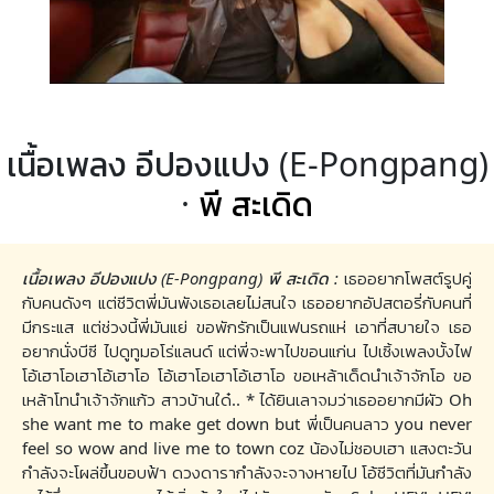
เนื้อเพลง อีปองแปง (E-Pongpang)
·
พี สะเดิด
เนื้อเพลง อีปองแปง (E-Pongpang) พี สะเดิด :
เธออยากโพสต์รูปคู่
กับคนดังๆ แต่ชีวิตพี่มันพังเธอเลยไม่สนใจ เธออยากอัปสตอรี่กับคนที่
มีกระแส แต่ช่วงนี้พี่มันแย่ ขอพักรักเป็นแฟนรถแห่ เอาที่สบายใจ เธอ
อยากนั่งบีซี ไปดูทูมอโร่แลนด์ แต่พี่จะพาไปขอนแก่น ไปเซิ้งเพลงบั้งไฟ
โอ้เฮาโอเฮาโอ้เฮาโอ โอ้เฮาโอเฮาโอ้เฮาโอ ขอเหล้าเด็ดนำเจ้าจักโอ ขอ
เหล้าโทนำเจ้าจักแก้ว สาวบ้านใด๋.. * ได้ยินเลาจมว่าเธออยากมีผัว Oh
she want me to make get down but พี่เป็นคนลาว you never
feel so wow and live me to town coz น้องไม่ชอบเฮา แสงตะวัน
กำลังจะโผล่ขึ้นขอบฟ้า ดวงดารากำลังจะจางหายไป โอ้ชีวิตที่มันกำลัง