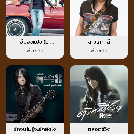
อีปองแปง (E-
สาวเกาหลี
Pongpang)
พี สะเดิด
พี สะเดิด
รักจนไม่รู้จะรักยังไง
ตลอดชีวิต