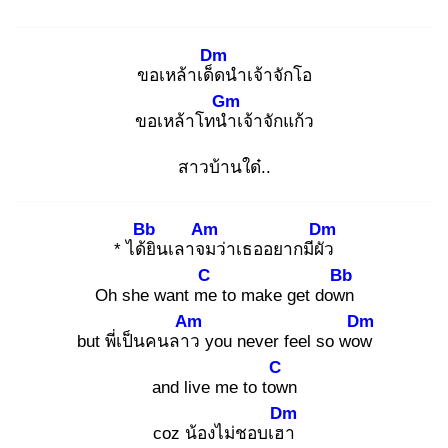
Dm
ขอเหล้าเด็ด
นำเจ้าจักโอ
Gm
ขอเหล้าโทนำ
เจ้าจักแก้ว
สาวบ้านใด๋..
Bb
Am
Dm
* ได้ยิ
นเลาจม
ว่าเธออยากมีผัว
C
Bb
Oh she want me
to make get down
Am
Dm
but พี่เป็นคนลาว
you never feel so wow
C
and live me to tow
n
Dm
coz น้องไม่ชอบเฮา