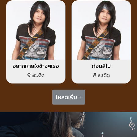
อยากหายใจข้างๆเธอ
ก่อนสิไป
พี สะเดิด
พี สะเดิด
โหลดเพิ่ม +