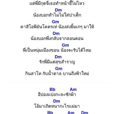
แต่พี่มีกุดจี่เ
ธอทำหน้ายี้ไม่ไหว
Dm
น้องบอกทำไมไ
ม่ใส่ปาเต็ก
Gm
คาสิโอพีมันโคตรเท่
น้องส่งยิ้มเกๆ มาให้
Dm
น้องบอกพึ่งกลับ
จากลอนดอน
Gm
พี่เป็นหนุ่มเมืองขอน น้อง
จะรับได้ไหม
Dm
รักพี่มีแต่สุข
สำราญ
Gm
กินสาโท กับน้ำตาล
บานถึงฟ้าใหม่
Bb
Am
อีปองแปง
กะละซักผ้า
Dm
โอ้มาเถิดหนา
กะไรแม่มา
Bb
Am
Dm