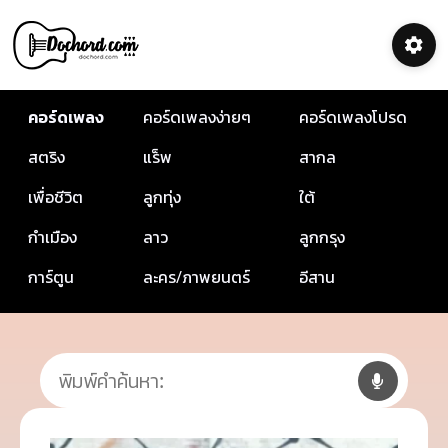
คอร์ดเพลง
คอร์ดเพลงง่ายๆ
คอร์ดเพลงโปรด
สตริง
แร็พ
สากล
เพื่อชีวิต
ลูกทุ่ง
ใต้
กำเมือง
ลาว
ลูกกรุง
การ์ตูน
ละคร/ภาพยนตร์
อีสาน