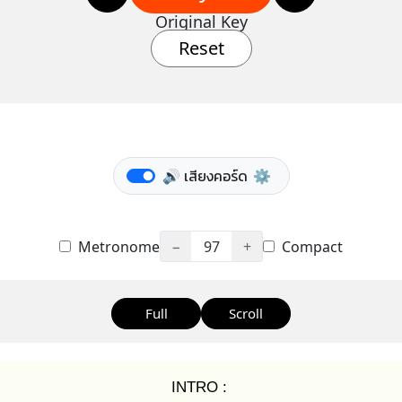
Original Key
Reset
🔊 เสียงคอร์ด
⚙️
Metronome
−
97
+
Compact
Full
Scroll
INTRO :