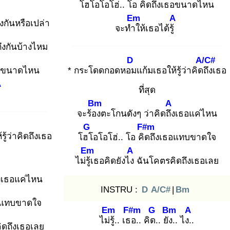
โฮโ
อโอโฮ่.. โอ คิดถึงเธอขนาดไหน
Em
A
ึงกันหรือเปล่า
จะทำใ
ห้เธอได้รู้
ถึงกันบ้างไหม
D
A/C#
เธอขนาดไหน
* กระโดดกอดหอม
แก้มเธอให้รู้ว่าคิดถึ
งเธอ
A
ที่สุด
ู้
Bm
A
จะร้อง
ตะโกนดังๆ ว่าคิดถึง
เธอแค่ไหน
G
F#m
รู้ว่าคิดถึงเธอ
โฮโ
อโอโฮ่.. โอ คิด
ถึงเธอแทบขาดใจ
Em
A
ไม่รู้เ
ธอคิดยังไง
ฉันโคตรคิดถึงเธอเลย
ึงเธอแค่ไหน
INSTRU :
D
A/C#
|
Bm
ธอแทบขาดใจ
Em
F#m
G
Bm
A
ไม่รู้
.. เธอ
.. คิด.
. ยัง.
. ไง..
ิดถึงเธอเลย