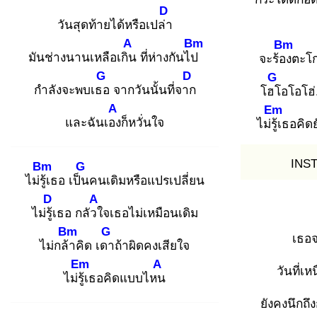
D
วันสุดท้ายได้หรือเปล่า
A
Bm
Bm
มันช่างนานเหลือเกิน
ที่ห่างกันไป
จะร้อง
ตะโก
G
D
G
กำลังจะพบเธอ
จากวันนั้นที่จาก
โฮโ
อโอโฮ่
A
Em
และฉันเอง
ก็หวั่นใจ
ไม่รู้เ
ธอคิดย
INS
Bm
G
ไม่รู้เ
ธอ เป็น
คนเดิมหรือแปรเปลี่ยน
D
A
ไม่รู้เ
ธอ กลัวใ
จเธอไม่เหมือนเดิม
Bm
G
เธอจ
ไม่กล้า
คิด เดา
ถ้าผิดคงเสียใจ
Em
A
วันที่เห
ไม่รู้เ
ธอคิดแบบไหน
ยังคงนึกถึง