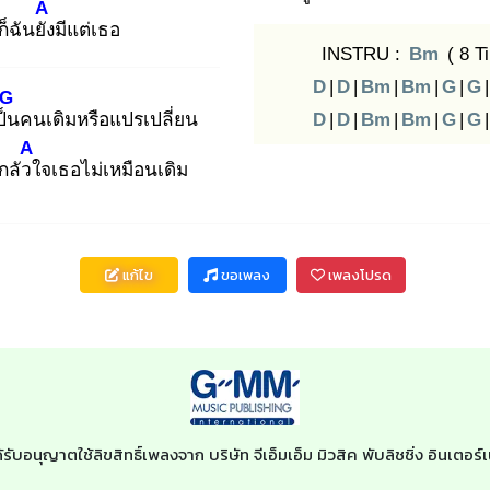
A
ก็ฉันยัง
มีแต่เธอ
INSTRU :
Bm
( 8 T
D
|
D
|
Bm
|
Bm
|
G
|
G
|
G
ป็น
คนเดิมหรือแปรเปลี่ยน
D
|
D
|
Bm
|
Bm
|
G
|
G
|
A
กลัวใ
จเธอไม่เหมือนเดิม
แก้ไข
ขอเพลง
เพลงโปรด
้รับอนุญาตใช้ลิขสิทธิ์เพลงจาก บริษัท จีเอ็มเอ็ม มิวสิค พับลิชชิ่ง อินเต