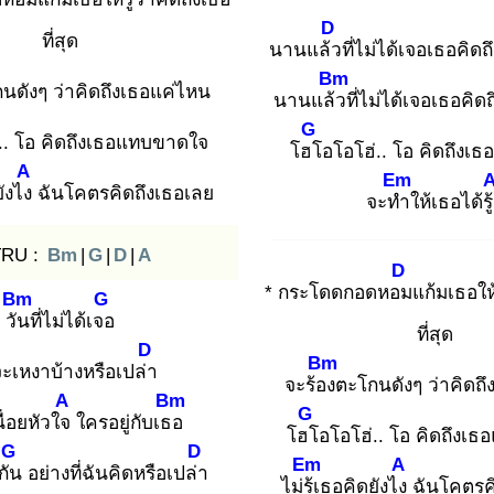
D
ที่สุด
นานแล้ว
ที่ไม่ได้เจอเธอคิดถ
Bm
นดังๆ ว่าคิดถึงเธอแค่ไหน
นานแล้ว
ที่ไม่ได้เจอเธอคิด
G
.. โอ คิดถึงเธอแทบขาดใจ
โฮโ
อโอโฮ่.. โอ คิดถึง
A
Em
ังไง
ฉันโคตรคิดถึงเธอเลย
จะทำ
ให้เธอได้ร
TRU :
Bm
|
G
|
D
|
A
D
* กระโดดกอดหอม
แก้มเธอให้
Bm
G
วัน
ที่ไม่ได้เจอ
ที่สุด
D
Bm
ะเหงาบ้างหรือเปล่า
จะร้อง
ตะโกนดังๆ ว่าคิดถ
A
Bm
G
นื่อยหัวใจ
ใครอยู่กับเธอ
โฮโ
อโอโฮ่.. โอ คิดถึงเ
G
D
Em
A
กัน
อย่างที่ฉันคิดหรือเปล่า
ไม่รู้เ
ธอคิดยังไง
ฉันโคตรค