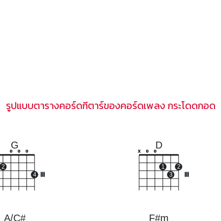
รูปแบบตารางคอร์ดกีตาร์ของคอร์ดเพลง กระโดดกอด
G
D
o
o
o
x
o
o
2
1
2
4
III
3
III
A/C#
F#m