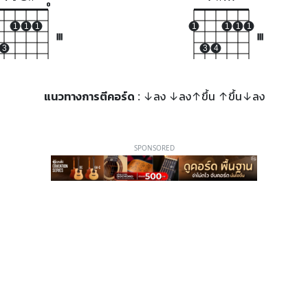
o
1
1
1
1
1
1
1
III
III
3
3
4
แนวทางการตีคอร์ด
: ↓ลง ↓ลง↑ขึ้น ↑ขึ้น↓ลง
SPONSORED