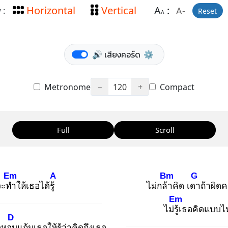
Horizontal
Vertical
A
:
A-
 :
Reset
A
🔊 เสียงคอร์ด
⚙️
Metronome
−
120
+
Compact
Full
Scroll
Em
A
Bm
G
จะทำ
ให้เธอได้รู้
ไม่กล้า
คิด เดา
ถ้าผิดค
Em
ไม่รู้เ
ธอคิดแบบไ
D
ดหอม
แก้มเธอให้รู้ว่าคิดถึงเธอ