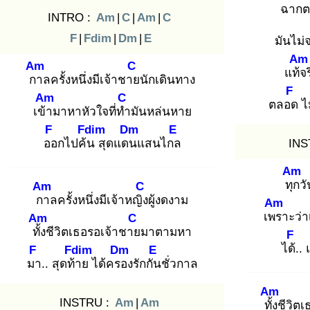
ฉากต
INTRO :
Am
|
C
|
Am
|
C
F
|
Fdim
|
Dm
|
E
มันไม่จ
Am
Am
C
แท้จ
กา
ลครั้งหนึ่งมีเจ้าชาย
นักเดินทาง
F
Am
C
ตลอด
ไม
เข้า
มาหาหัวใจที่ทำ
มันหล่นหาย
F
Fdim
Dm
E
ออ
กไปค้น
สุดแดน
แสนไกล
INS
Am
ทุก
วั
Am
C
กา
ลครั้งหนึ่งมีเจ้าหญิง
ผู้งดงาม
Am
เพร
าะว่า
Am
C
ทั้ง
ชีวิตเธอรอเจ้าชาย
มาตามหา
F
ได้.
. 
F
Fdim
Dm
E
มา
.. สุดท้า
ย ได้ครอ
งรักกัน
ชั่วกาล
Am
INSTRU :
Am
|
Am
ทั้ง
ชีวิต