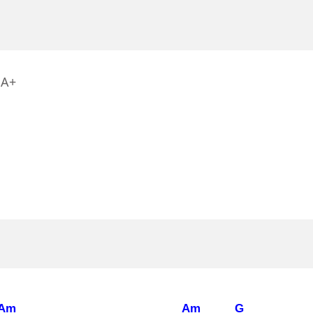
A+
Am
Am
G