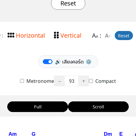
Reset
Horizontal
Vertical
A
:
A-
 :
Reset
A
🔊 เสียงคอร์ด
⚙️
Metronome
−
93
+
Compact
Full
Scroll
Am
G
Dm
E