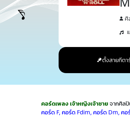
M
ศิ
แ
ตั้งสายกีตาร
คอร์ดเพลง เจ้าหญิงเจ้าชาย
จากศิลป
คอร์ด F
,
คอร์ด Fdim
,
คอร์ด Dm
,
คอร