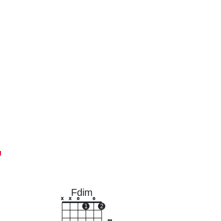
ย
Fdim
x
x
o
o
1
2