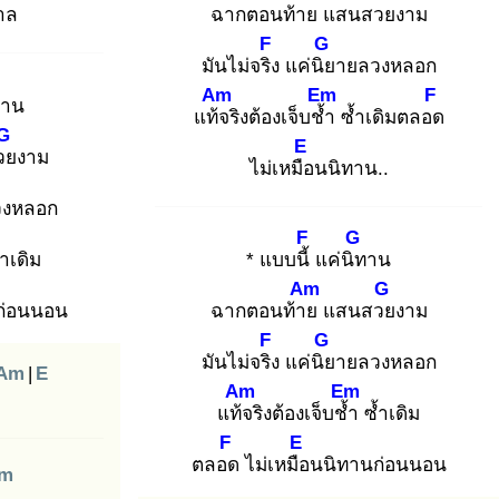
กาล
ฉากตอนท้าย
แสนสวย
งาม
F
G
มันไม่จริง
แค่นิย
ายลวงหลอก
Am
Em
F
าน
แท้จ
ริงต้องเจ็บช้ำ
ซ้ำเดิมตลอด
G
E
วย
งาม
ไม่เหมือ
นนิทาน..
วงหลอก
F
G
ำเดิม
* แบบนี้
แค่นิท
าน
Am
G
ก่อนนอน
ฉากตอนท้าย
แสนสวย
งาม
F
G
มันไม่จริง
แค่นิย
ายลวงหลอก
Am
|
E
Am
Em
แท้จ
ริงต้องเจ็บช้ำ
ซ้ำเดิม
F
E
ตลอด
ไม่เหมือ
นนิทานก่อนนอน
m