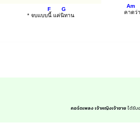
Am
F
G
คาด
ว่
* จบแบบนี้
แค่นิท
าน
คอร์ดเพลง เจ้าหญิงเจ้าชาย
ได้รับ