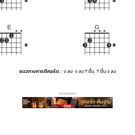
3
III
3
4
III
E
G
o
o
o
o
o
1
2
3
2
III
3
4
III
แนวทางการตีคอร์ด
: ↓ลง ↓ลง↑ขึ้น ↑ขึ้น↓ลง
SPONSORED