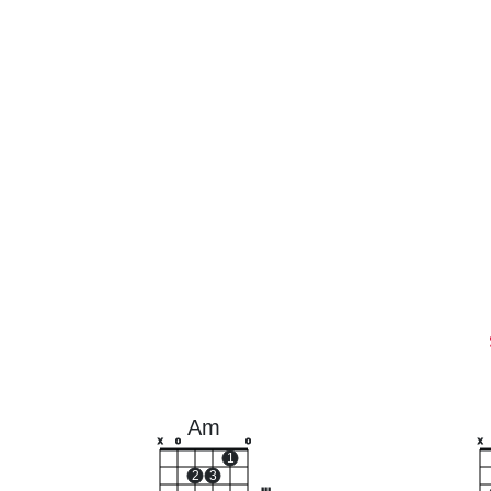
Am
x
o
o
x
1
2
3