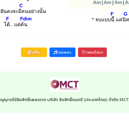
Am
|
Am
|
Am
|
A
C
าฝันคงจะมีค
นอย่างนั้น
F
G
F
Fdim
* จบแบบนี้
แค่นิท
ได้.
. แต่ค้น
แก้ไข
ขอเพลง
เพลงโปรด
อนุญาตใช้ลิขสิทธิ์เพลงจาก บริษัท ลิขสิทธิ์ดนตรี (ประเทศไทย) จำกัด MC