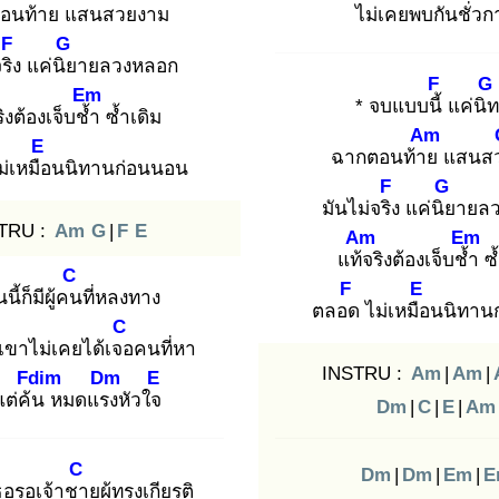
อนท้าย
แสนสวย
งาม
ไม่เคย
พบกัน
ชั่ว
F
G
ริง
แค่นิย
ายลวงหลอก
F
G
Em
* จบแบบนี้
แค่นิท
ริงต้องเจ็บช้ำ
ซ้ำเดิม
Am
E
ฉากตอนท้าย
แสนส
่เหมือ
นนิทานก่อนนอน
F
G
มันไม่จริง
แค่นิย
ายล
TRU :
Am
G
|
F
E
Am
Em
แท้จ
ริงต้องเจ็บช้ำ
ซ้
C
F
E
นนี้ก็มีผู้คน
ที่หลงทาง
ตลอด
ไม่เหมือ
นนิทาน
C
เขาไม่เคยได้เจอ
คนที่หา
INSTRU :
Am
|
Am
|
Fdim
Dm
E
แต่ค้น
หมดแรง
หัวใจ
Dm
|
C
|
E
|
Am
C
Dm
|
Dm
|
Em
|
E
เธอรอเจ้าชา
ยผู้ทรงเกียรติ