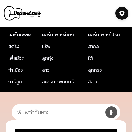
คอร์ดเพลง
คอร์ดเพลงง่ายๆ
คอร์ดเพลงโปรด
สตริง
แร็พ
สากล
เพื่อชีวิต
ลูกทุ่ง
ใต้
กำเมือง
ลาว
ลูกกรุง
การ์ตูน
ละคร/ภาพยนตร์
อีสาน