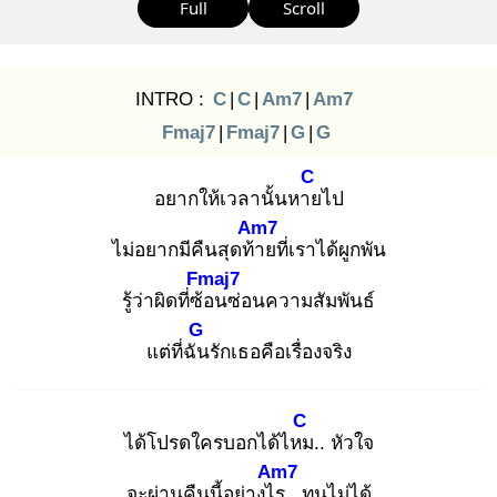
Full
Scroll
INTRO :
C
|
C
|
Am7
|
Am7
Fmaj7
|
Fmaj7
|
G
|
G
C
อยากให้เวลานั้นหาย
ไป
Am7
ไม่อยากมีคืนสุดท้า
ยที่เราได้ผูกพัน
Fmaj7
รู้ว่าผิดที่ซ้อ
นซ่อนความสัมพันธ์
G
แต่ที่ฉัน
รักเธอคือเรื่องจริง
C
ได้โปรดใครบอกได้ไหม
.. หัวใจ
Am7
จะผ่านคืนนี้อย่างไร
.. ทนไม่ได้