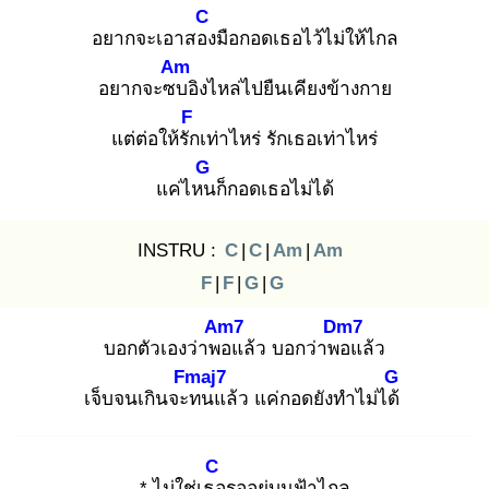
C
อยากจะเอาสอง
มือกอดเธอไว้ไม่ให้ไกล
Am
อยากจะซบ
อิงไหล่ไปยืนเคียงข้างกาย
F
แต่ต่อให้รัก
เท่าไหร่ รักเธอเท่าไหร่
G
แค่ไหน
ก็กอดเธอไม่ได้
INSTRU :
C
|
C
|
Am
|
Am
F
|
F
|
G
|
G
Am7
Dm7
บอกตัวเองว่าพอ
แล้ว บอกว่าพอ
แล้ว
Fmaj7
G
เจ็บจนเกินจะท
นแล้ว แค่กอดยังทำไม่ได้
C
* ไม่ใช่เธอ
รออยู่บนฟ้าไกล