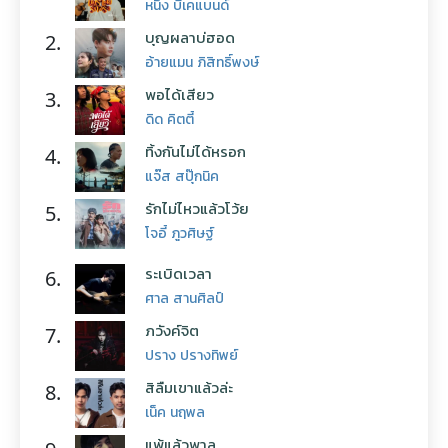
หนึ่ง บีเคแบนด์
บุญผลาบ่ฮอด
2.
อ้ายแมน ภิสิทธิ์พงษ์
พอได้เสียว
3.
ดิด คิตตี้
ทิ้งกันไม่ได้หรอก
4.
แจ๊ส สปุ๊กนิค
รักไม่ไหวแล้วโว้ย
5.
โจอี้ ภูวศิษฐ์
ระเบิดเวลา
6.
ศาล สานศิลป์
ภวังค์จิต
7.
ปราง ปรางทิพย์
สิลืมเขาแล้วล่ะ
8.
เน็ค นฤพล
แพ้แล้วพาล