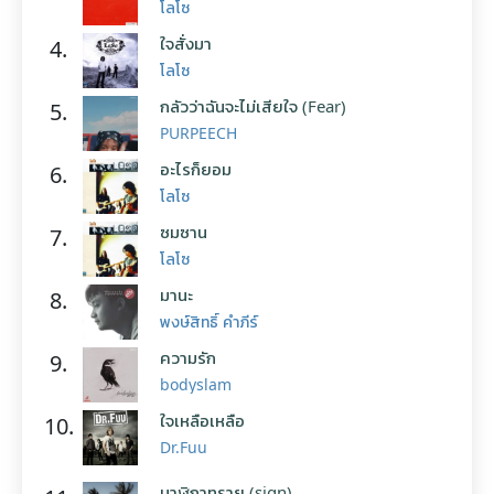
โลโซ
ใจสั่งมา
4.
โลโซ
กลัวว่าฉันจะไม่เสียใจ (Fear)
5.
PURPEECH
อะไรก็ยอม
6.
โลโซ
ซมซาน
7.
โลโซ
มานะ
8.
พงษ์สิทธิ์ คำภีร์
ความรัก
9.
bodyslam
ใจเหลือเหลือ
10.
Dr.Fuu
นาฬิกาทราย (sign)