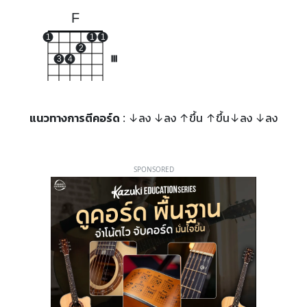
F
1
1
1
2
3
4
III
แนวทางการตีคอร์ด
: ↓ลง ↓ลง ↑ขึ้น ↑ขึ้น↓ลง ↓ลง
SPONSORED