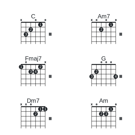
C
Am7
x
o
o
x
o
o
o
1
1
2
2
3
III
III
Fmaj7
G
x
x
o
o
o
1
2
3
4
2
III
3
4
III
Dm7
Am
x
x
o
x
o
o
1
1
1
2
2
3
III
III