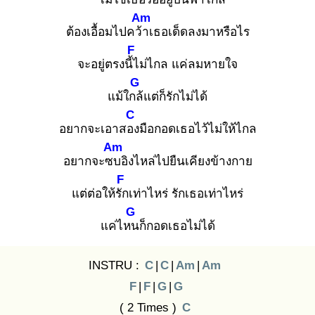
Am
ต้องเอื้อมไปคว้า
เธอเด็ดลงมาหรือไร
F
จะอยู่ตรงนี้ไ
ม่ไกล แค่ลมหายใจ
G
แม้ใกล้
แต่ก็รักไม่ได้
C
อยากจะเอาสอง
มือกอดเธอไว้ไม่ให้ไกล
Am
อยากจะซบ
อิงไหล่ไปยืนเคียงข้างกาย
F
แต่ต่อให้รัก
เท่าไหร่ รักเธอเท่าไหร่
G
แค่ไหน
ก็กอดเธอไม่ได้
INSTRU :
C
|
C
|
Am
|
Am
F
|
F
|
G
|
G
( 2 Times )
C