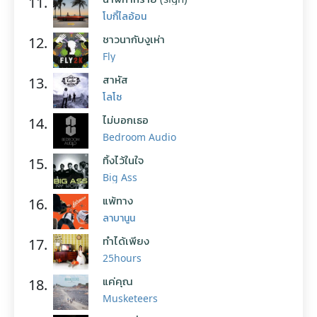
11.
โบกี้ไลอ้อน
ชาวนากับงูเห่า
12.
Fly
สาหัส
13.
โลโซ
ไม่บอกเธอ
14.
Bedroom Audio
ทิ้งไว้ในใจ
15.
Big Ass
แพ้ทาง
16.
ลาบานูน
ทำได้เพียง
17.
25hours
แค่คุณ
18.
Musketeers