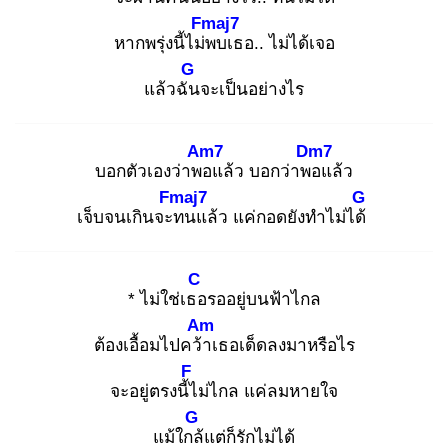
Fmaj7
หากพรุ่งนี้ไม่พ
บเธอ.. ไม่ได้เจอ
G
แล้วฉัน
จะเป็นอย่างไร
Am7
Dm7
บอกตัวเองว่าพอ
แล้ว บอกว่าพอ
แล้ว
Fmaj7
G
เจ็บจนเกินจะท
นแล้ว แค่กอดยังทำไม่ได้
C
* ไม่ใช่เธอ
รออยู่บนฟ้าไกล
Am
ต้องเอื้อมไปคว้า
เธอเด็ดลงมาหรือไร
F
จะอยู่ตรงนี้ไ
ม่ไกล แค่ลมหายใจ
G
แม้ใกล้
แต่ก็รักไม่ได้