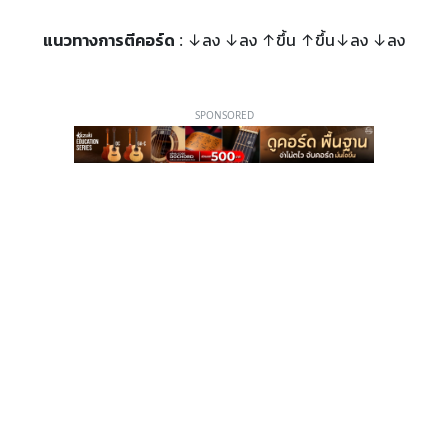
แนวทางการตีคอร์ด
: ↓ลง ↓ลง ↑ขึ้น ↑ขึ้น↓ลง ↓ลง
SPONSORED