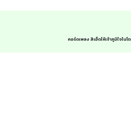
คอร์ดเพลง สิเฮ็ดให้เจ้าภูมิใจในโต