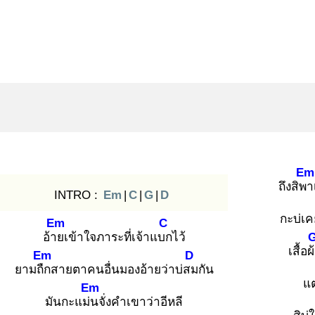
Em
ถึงสิพา
INTRO :
Em
|
C
|
G
|
D
กะบ่เค
Em
C
อ้าย
เข้าใจภาระที่เจ้าแบก
ไว้
เสื้อผ
Em
D
ยามถืก
สายตาคนอื่นมองอ้ายว่าบ่สม
กัน
แต
Em
มันกะแม่น
จั่งคำเขาว่าอีหลี