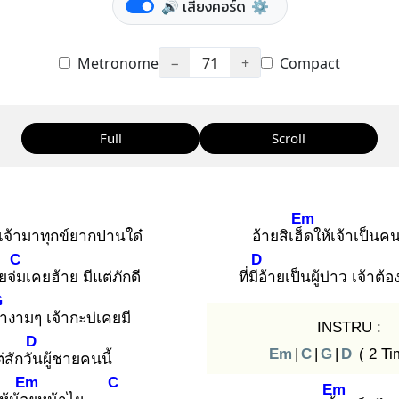
🔊 เสียงคอร์ด
⚙️
Metronome
−
71
+
Compact
Full
Scroll
Em
เจ้ามาทุกข์ยากปานใด๋
อ้ายสิเฮ็ด
ให้เจ้าเป็นคน
C
D
ยจ่ม
เคยฮ้าย มีแต่ภักดี
ที่มีอ้
ายเป็นผู้บ่าว เจ้าต้
G
้า
งามๆ เจ้ากะบ่เคยมี
INSTRU :
D
Em
|
C
|
G
|
D
( 2 Ti
่สักวัน
ผู้ชายคนนี้
Em
C
Em