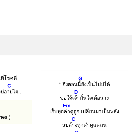
ที่โชคดี
G
* ถึงตอนนี้ยั
งเป็นไปบ่ได้
C
องบ่อาย
ไผ..
D
ขอให้เจ้า
มั่นใจเด้อนาง
Em
เก็บทุกคำ
ดูถูก เปลี่ยนมาเป็นพลัง
mes )
C
ลบล้าง
ทุกคำดูแคลน