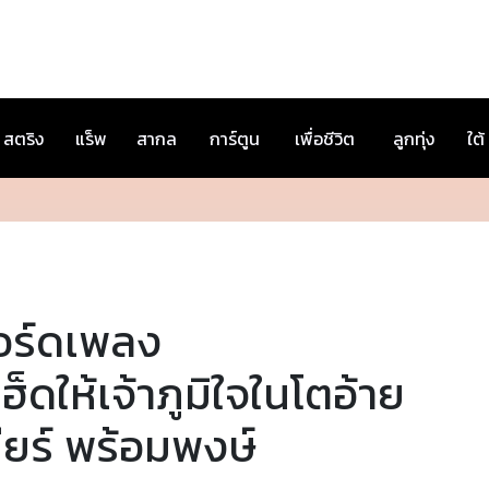
สตริง
แร็พ
สากล
การ์ตูน
เพื่อชีวิต
ลูกทุ่ง
ใต้
อร์ดเพลง
เฮ็ดให้เจ้าภูมิใจในโตอ้าย
ียร์ พร้อมพงษ์