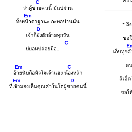
สิบ่
C
ว่าผู้ชาย
คนนี้ มันบ่ผ่าน
Em
ทั้งหน้า
ตาฐานะ กะพอปานนั่น
* ถึ
D
เจ้าก็ยัง
ฮักอ้ายทุกวัน
ขอให
C
E
บ่ยอมปล่อยมือ..
เก็บทุกค
ลบ
Em
C
อ้าย
นับถือหัวใจเจ้าแฮง น้อง
หล้า
สิเฮ็ด
Em
D
ที่เจ้า
มองเห็นคุณค่าในโตผู้ชาย
คนนี้
ขอให้