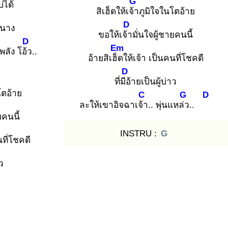
G
่ได้
สิเฮ็ดให้เจ้า
ภูมิใจในโตอ้าย
D
อนาง
ขอให้เจ้า
มั่นใจผู้ชายคนนี้
D
Em
พลัง โอ้ว
..
อ้ายสิเฮ็ด
ให้เจ้า เป็นคนที่โชคดี
D
ที่มีอ้
ายเป็นผู้บ่าว
โตอ้าย
C
G
D
ละให้เขาอิจฉาเจ้า
.. พุ่นแหล่ว
..
ยคนนี้
INSTRU :
G
นที่โชคดี
าว