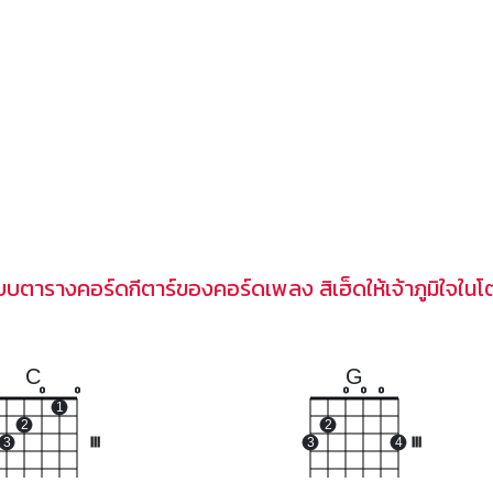
บบตารางคอร์ดกีตาร์ของคอร์ดเพลง สิเฮ็ดให้เจ้าภูมิใจในโ
C
G
o
o
o
o
o
1
2
2
3
III
3
4
III