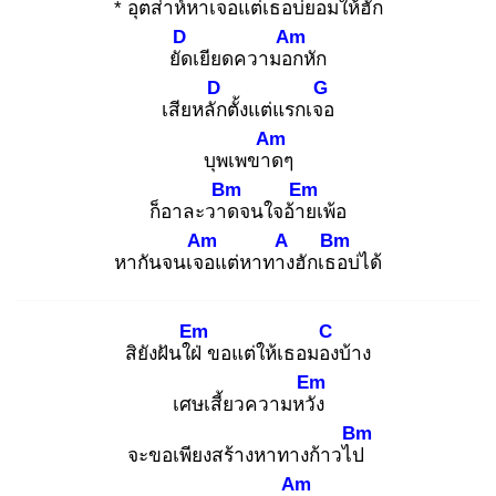
* อุตส่าห์หาเจอ
แต่เธอ
บ่ยอมให้ฮั
ก
D
Am
ยัด
เยียดความอก
หัก
D
G
เสียหลัก
ตั้งแต่แรกเจอ
Am
บุพเพขาด
ๆ
Bm
Em
ก็อาละวาด
จนใจอ้าย
เพ้อ
Am
A
Bm
หากันจนเจอ
แต่หาทาง
ฮักเธอ
บ่ได้
Em
C
สิยังฝันใฝ่
ขอแต่ให้เธอมอง
บ้าง
Em
เศษเสี้ยวความหวัง
Bm
จะขอเพียงสร้างหาทางก้าวไป
Am