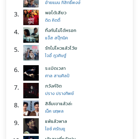
อ้ายแมน ภิสิทธิ์พงษ์
พอได้เสียว
3.
ดิด คิตตี้
ทิ้งกันไม่ได้หรอก
4.
แจ๊ส สปุ๊กนิค
รักไม่ไหวแล้วโว้ย
5.
โจอี้ ภูวศิษฐ์
ระเบิดเวลา
6.
ศาล สานศิลป์
ภวังค์จิต
7.
ปราง ปรางทิพย์
สิลืมเขาแล้วล่ะ
8.
เน็ค นฤพล
แพ้แล้วพาล
9.
ไอซ์ ศรัณยู
เจ้าสาวที่กลัวฝน