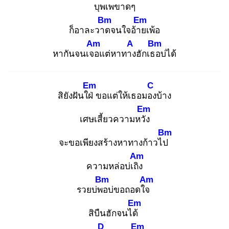
บุพเพขาด
ๆ
Bm
Em
ก็อาละวาด
จนใจอ้าย
เพ้อ
Am
A
Bm
หากันจนเจอ
แต่หาทาง
ฮักเธอ
บ่ได้
Em
C
สิยังฝันใฝ่
ขอแต่ให้เธอมอง
บ้าง
Em
เศษเสี้ยวความหวัง
Bm
จะขอเพียงสร้างหาทางก้าวไป
Am
ความหล่อบ่เถิง
Bm
Am
รวยบ่พอ
บ่ขอถอดใจ
Em
สิบืนฮักจนได้
D
Em