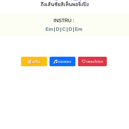
ถึงเส้นชัย
สิเห็นพอจิ่
งปิ่ง
INSTRU :
Em
|
D
|
C
|
D
|
Em
แก้ไข
ขอเพลง
เพลงโปรด