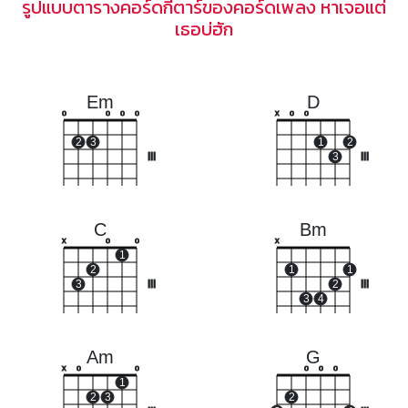
รูปแบบตารางคอร์ดกีตาร์ของคอร์ดเพลง หาเจอแต่
เธอบ่ฮัก
Em
D
o
o
o
o
x
o
o
2
3
1
2
III
3
III
C
Bm
x
o
o
x
1
2
1
1
3
III
2
III
3
4
Am
G
x
o
o
o
o
o
1
2
3
2