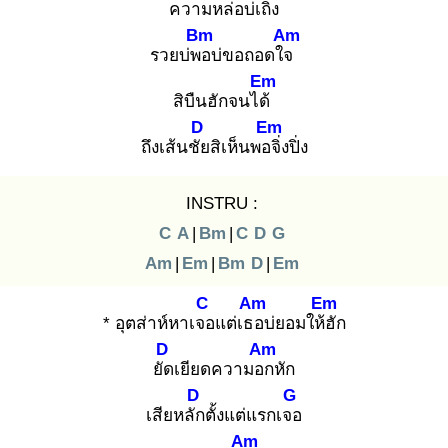
ความหล่อบ่เถิง
Bm
Am
รวยบ่พอ
บ่ขอถอดใจ
Em
สิบืนฮักจนได้
D
Em
ถึงเส้นชัย
สิเห็นพอจิ่
งปิ่ง
INSTRU :
C
A
|
Bm
|
C
D
G
Am
|
Em
|
Bm
D
|
Em
C
Am
Em
* อุตส่าห์หาเจอ
แต่เธอ
บ่ยอมให้ฮั
ก
D
Am
ยัด
เยียดความอก
หัก
D
G
เสียหลัก
ตั้งแต่แรกเจอ
Am