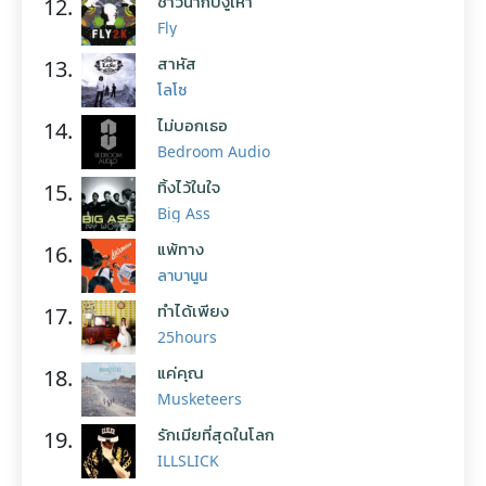
ชาวนากับงูเห่า
12.
Fly
สาหัส
13.
โลโซ
ไม่บอกเธอ
14.
Bedroom Audio
ทิ้งไว้ในใจ
15.
Big Ass
แพ้ทาง
16.
ลาบานูน
ทำได้เพียง
17.
25hours
แค่คุณ
18.
Musketeers
รักเมียที่สุดในโลก
19.
ILLSLICK