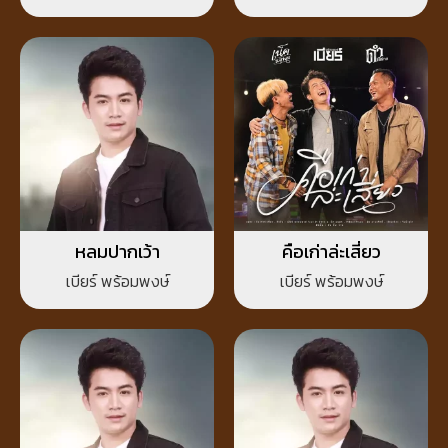
หลมปากเว้า
คือเก่าล่ะเสี่ยว
เบียร์ พร้อมพงษ์
เบียร์ พร้อมพงษ์