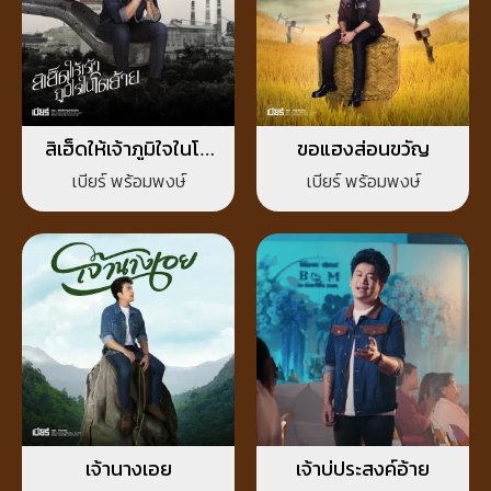
สิเฮ็ดให้เจ้าภูมิใจในโต
ขอแฮงส่อนขวัญ
อ้าย
เบียร์ พร้อมพงษ์
เบียร์ พร้อมพงษ์
เจ้านางเอย
เจ้าบ่ประสงค์อ้าย