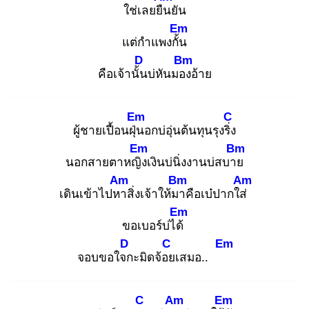
ใช่เลยยืน
ยัน
Em
แต่กำแพงกั้น
D
Bm
คือเจ้านั้น
บ่หันมอง
อ้าย
Em
C
ผู้ชายเปื้อนฝุ่น
อกบ่อุ่นต้นทุนรุงริ่ง
Em
Bm
นอกสายตาหญิง
เงินบ่นิ่งงานบ่สบาย
Am
Bm
Am
เดินเข้าไปหา
สิ่งเจ้าให้มา
คือเบ๋ปากใส่
Em
ขอเบอร์บ่ได้
D
C
Em
จอบขอใจก
ะมิดจ้อย
เสมอ..
C
Am
Em