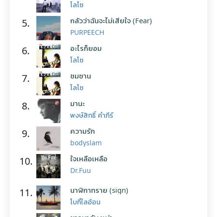
โลโซ
กลัวว่าฉันจะไม่เสียใจ (Fear)
5.
PURPEECH
อะไรก็ยอม
6.
โลโซ
ซมซาน
7.
โลโซ
มานะ
8.
พงษ์สิทธิ์ คำภีร์
ความรัก
9.
bodyslam
ใจเหลือเหลือ
10.
Dr.Fuu
นาฬิกาทราย (sign)
11.
โบกี้ไลอ้อน