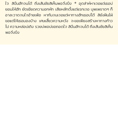
ใจ สิบืนฮักจนได้ ถึงเส้นชัยสิเห็นพอจิ่งปิ่ง * อุตส่าห์หาเจอแต่เธอบ่
ยอมให้ฮัก ยัดเยียดความอกหัก เสียหลักตั้งแต่แรกเจอ บุพเพขาดๆ ก็
อาละวาดจนใจอ้ายเพ้อ หากันจนเจอแต่หาทางฮักเธอบ่ได้ สิยังฝันใฝ่
ขอแต่ให้เธอมองบ้าง เศษเสี้ยวความหวัง จะขอเพียงสร้างหาทางก้าว
ไป ความหล่อบ่เถิง รวยบ่พอบ่ขอถอดใจ สิบืนฮักจนได้ ถึงเส้นชัยสิเห็น
พอจิ่งปิ่ง