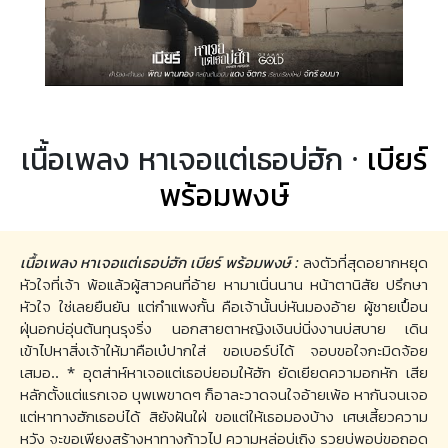
เนื้อเพลง หาเจอแต่เธอบ่ฮัก ·
เบียร์
พร้อมพงษ์
เนื้อเพลง หาเจอแต่เธอบ่ฮัก เบียร์ พร้อมพงษ์ :
ลงตัวที่สุดอยากหยุด
หัวใจที่เจ้า พ้อแล้วผู้สาวคนที่อ้าย หามาเนิ่นนาน หน้าตานิสัย ปรึกษา
หัวใจ ใช่เลยยืนยัน แต่กำแพงกั้น คือเจ้านั้นบ่หันมองอ้าย ผู้ชายเปื้อน
ฝุ่นอกบ่อุ่นต้นทุนรุงริ่ง นอกสายตาหญิงเงินบ่นิ่งงานบ่สบาย เดิน
เข้าไปหาสิ่งเจ้าให้มาคือเบ๋ปากใส่ ขอเบอร์บ่ได้ จอบขอใจกะมิดจ้อย
เสมอ.. * อุตส่าห์หาเจอแต่เธอบ่ยอมให้ฮัก ยัดเยียดความอกหัก เสีย
หลักตั้งแต่แรกเจอ บุพเพขาดๆ ก็อาละวาดจนใจอ้ายเพ้อ หากันจนเจอ
แต่หาทางฮักเธอบ่ได้ สิยังฝันใฝ่ ขอแต่ให้เธอมองบ้าง เศษเสี้ยวความ
หวัง จะขอเพียงสร้างหาทางก้าวไป ความหล่อบ่เถิง รวยบ่พอบ่ขอถอด