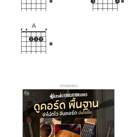
III
3
4
III
A
x
o
o
2
1
3
III
SPONSORED