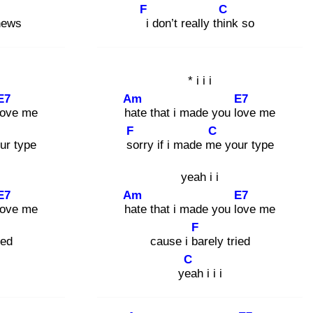
F
C
news
i
don’t really thin
k so
* i i i
E7
Am
E7
lov
e me
hat
e that i made you lov
e me
F
C
ur type
so
rry if i made me
your type
yeah i i
E7
Am
E7
lov
e me
hat
e that i made you lov
e me
F
ied
cause i ba
rely tried
C
yea
h i i i