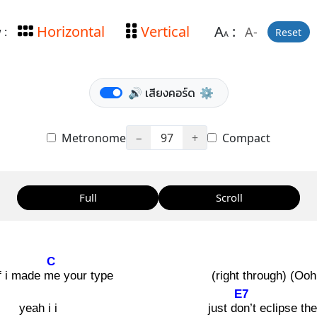
Horizontal
Vertical
A
:
A-
 :
Reset
A
🔊 เสียงคอร์ด
⚙️
Metronome
−
97
+
Compact
Full
Scroll
C
if i made me
your type
(right through) (Oo
E7
yeah i i
just don
’t eclipse t