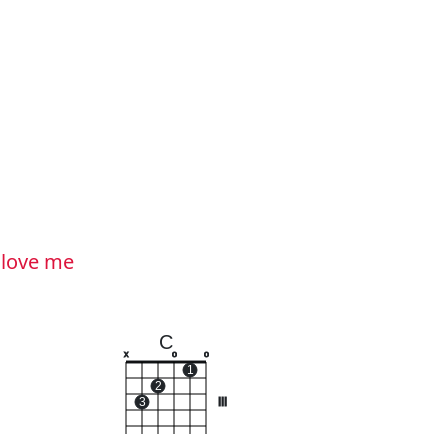
 love me
C
x
o
o
1
2
3
III