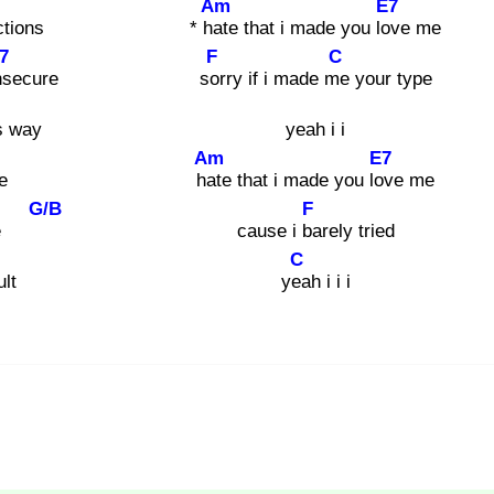
Am
E7
ctions
* hat
e that i made you lov
e me
7
F
C
ns
ecure
sor
ry if i made me
your type
is way
yeah i i
Am
E7
e
hat
e that i made you lov
e me
G/B
F
ure
cause i ba
rely tried
C
ult
yea
h i i i