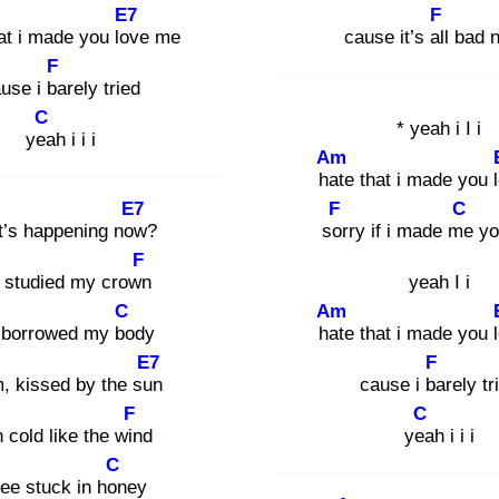
E7
F
at i made you lov
e me
cause it’s all
bad 
F
use i ba
rely tried
C
* yeah i I i
yea
h i i i
Am
hat
e that i made you 
E7
F
C
t’s happening now
?
sor
ry if i made me
yo
F
 studied my crown
yeah I i
C
Am
 borrowed my bo
dy
hat
e that i made you 
E7
F
, kissed by the sun
cause i ba
rely tr
F
C
 cold like the win
d
yea
h i i i
C
ee stuck in hon
ey