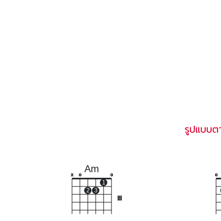
รูปแบบต
Am
x
o
o
o
1
2
3
III