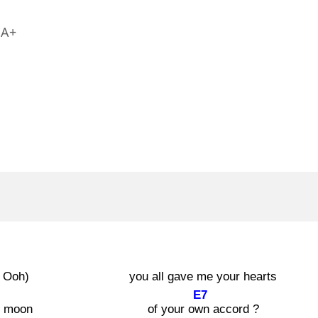
A+
h Ooh)
you all gave me your hearts
E7
he moon
of your own
accord ?