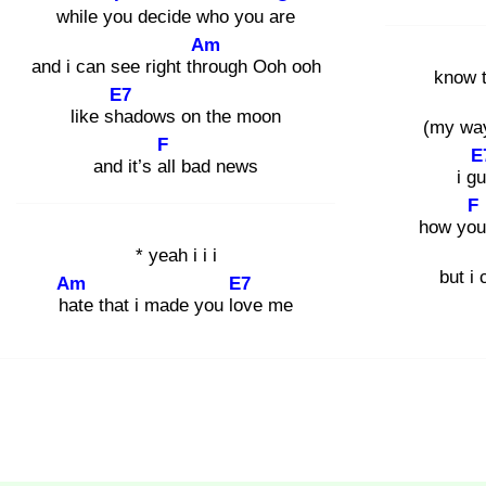
while you
decide who you are
Am
and i can see right thro
ugh Ooh ooh
know t
E7
like sha
dows on the moon
(my way
F
E
and it’s all
bad news
i g
F
how you
* yeah i i i
but i 
Am
E7
hat
e that i made you lov
e me