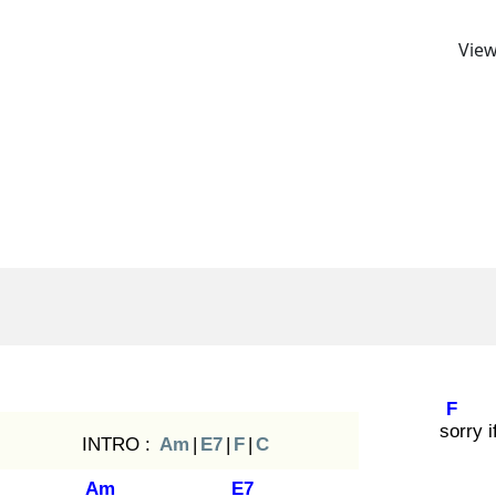
View
F
sor
ry 
INTRO :
Am
|
E7
|
F
|
C
Am
E7