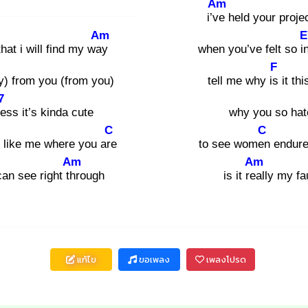
Am
i’ve
held your proje
Am
E
hat i will find my way
when you’ve felt so i
F
) from you (from you)
tell me why is
it th
7
ue
ss it’s kinda cute
why you so hat
C
C
like me where you are
to see women
end
Am
Am
can see right thr
ough
is it rea
lly my fa
แก้ไข
ขอเพลง
เพลงโปรด