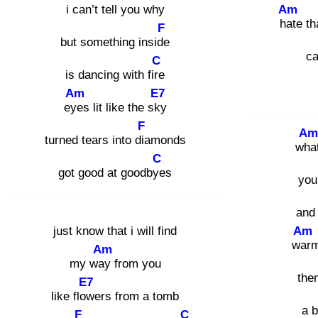
i
can’t tell you why
Am
hat
e th
F
but something inside
ca
C
is dancing with fire
Am
E7
eye
s lit like the sky
F
Am
turned tears into dia
monds
wha
C
got good at goodbye
s
you
and
just know that i will find
Am
war
m
Am
my way
from you
then
E7
like flow
ers from a tomb
a b
F
C