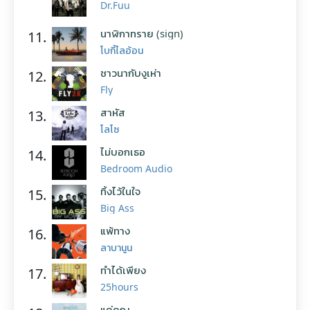
Dr.Fuu
นาฬิกาทราย (sign)
11.
โบกี้ไลอ้อน
ชาวนากับงูเห่า
12.
Fly
สาหัส
13.
โลโซ
ไม่บอกเธอ
14.
Bedroom Audio
ทิ้งไว้ในใจ
15.
Big Ass
แพ้ทาง
16.
ลาบานูน
ทำได้เพียง
17.
25hours
แค่คุณ