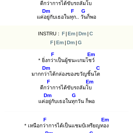
ดีกว่า
การได้ขับรถลัมโบ
Dm
F
G
แค่อยู่
กับเธอในทุก
.. วัน
ก็พอ
INSTRU :
F
|
Em
|
Dm
|
C
F
|
Em
|
Dm
|
G
F
Em
* ยิ่งกว่า
เป็นผู้ชนะเกมโชว์
Dm
C
มากกว่า
ได้กล่องของขวัญชิ้นโต
F
Em
ดีกว่า
การได้ขับรถลัมโบ
Dm
G
แค่อยู่
กับเธอในทุก
วัน ก็พอ
F
Em
* เหนือกว่า
การได้เป็นแชมป์เหรียญทอง