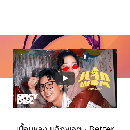
เนื้อเพลง แจ็กพอต ·
Better