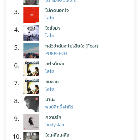
ไม่คิดนอกใจ
3.
โลโซ
ใจสั่งมา
4.
โลโซ
กลัวว่าฉันจะไม่เสียใจ (Fear)
5.
PURPEECH
อะไรก็ยอม
6.
โลโซ
ซมซาน
7.
โลโซ
มานะ
8.
พงษ์สิทธิ์ คำภีร์
ความรัก
9.
bodyslam
ใจเหลือเหลือ
10.