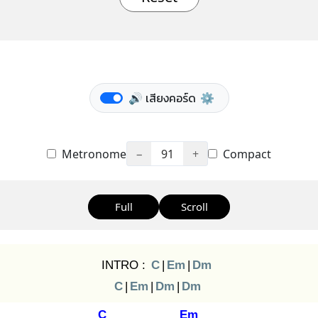
🔊 เสียงคอร์ด
⚙️
Metronome
−
91
+
Compact
Full
Scroll
INTRO :
C
|
Em
|
Dm
C
|
Em
|
Dm
|
Dm
C
Em