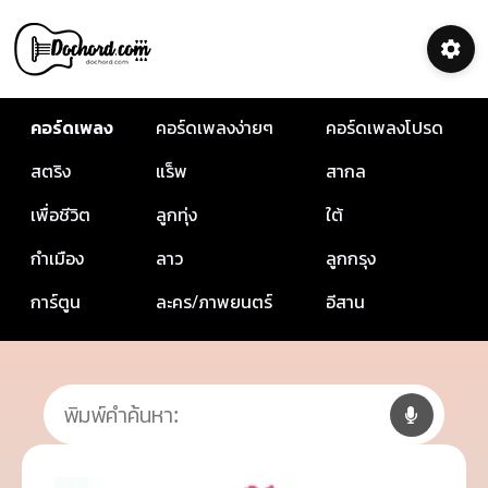
คอร์ดเพลง
คอร์ดเพลงง่ายๆ
คอร์ดเพลงโปรด
สตริง
แร็พ
สากล
เพื่อชีวิต
ลูกทุ่ง
ใต้
กำเมือง
ลาว
ลูกกรุง
การ์ตูน
ละคร/ภาพยนตร์
อีสาน