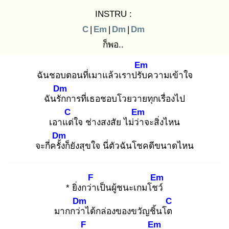
INSTRU :
C
|
Em
|
Dm
|
Dm
ก็พอ..
Em
ฉันชอบตอนที่เมาแล้วเราปรับ
ความเข้าใจ
Dm
ฉันรัก
การที่เธอชอบโวยวายทุกเรื่องไป
C
Em
เอาแต่
ใจ ช่างสงสัย ไม่ว่า
จะสิ่งไหน
Dm
จะกี่ครั้ง
ก็ยังสุขใจ นี่ตัวฉันโชคดีขนาดไหน
F
Em
* ยิ่งกว่า
เป็นผู้ชนะเกมโชว์
Dm
C
มากกว่า
ได้กล่องของขวัญชิ้นโต
F
Em