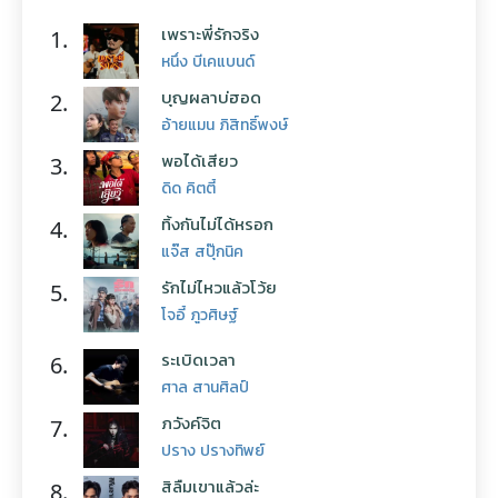
เพราะพี่รักจริง
1.
หนึ่ง บีเคแบนด์
บุญผลาบ่ฮอด
2.
อ้ายแมน ภิสิทธิ์พงษ์
พอได้เสียว
3.
ดิด คิตตี้
ทิ้งกันไม่ได้หรอก
4.
แจ๊ส สปุ๊กนิค
รักไม่ไหวแล้วโว้ย
5.
โจอี้ ภูวศิษฐ์
ระเบิดเวลา
6.
ศาล สานศิลป์
ภวังค์จิต
7.
ปราง ปรางทิพย์
สิลืมเขาแล้วล่ะ
8.