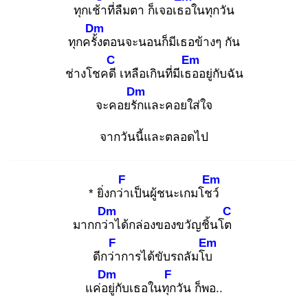
ทุกเช้า
ที่ลืมตา ก็เจอเธอ
ในทุกวัน
Dm
ทุกครั้ง
ตอนจะนอนก็มีเธอข้างๆ กัน
C
Em
ช่างโชคดี
เหลือเกินที่มีเธอ
อยู่กับฉัน
Dm
จะคอยรัก
และคอยใส่ใจ
จากวันนี้และตลอดไป
F
Em
* ยิ่งกว่า
เป็นผู้ชนะเกมโชว์
Dm
C
มากกว่า
ได้กล่องของขวัญชิ้นโต
F
Em
ดีกว่า
การได้ขับรถลัมโบ
Dm
F
แค่อยู่
กับเธอในทุก
วัน ก็พอ..