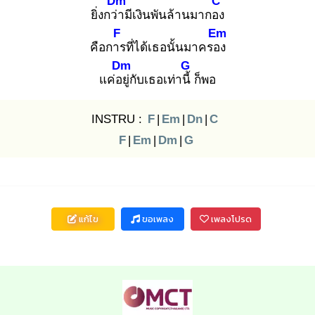
Dm
C
ยิ่งกว่า
มีเงินพันล้านมากอง
F
Em
คือการ
ที่ได้เธอนั้นมาครอง
Dm
G
แค่อยู่
กับเธอเท่านี้
ก็พอ
INSTRU :
F
|
Em
|
Dn
|
C
F
|
Em
|
Dm
|
G
แก้ไข
ขอเพลง
เพลงโปรด