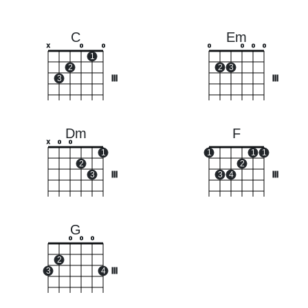
C
Em
x
o
o
o
o
o
o
1
2
2
3
3
III
III
Dm
F
x
o
o
1
1
1
1
2
2
3
III
3
4
III
G
o
o
o
2
3
4
III