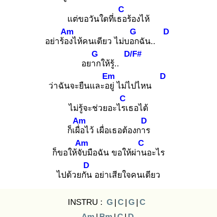
C
แต่ขอวันใดที่เธอ
ร้องไห้
Am
G
D
อย่าร้อง
ไห้คนเดียว ไม่บอก
ฉัน..
G
D/F#
อยาก
ให้รู้..
Em
D
ว่าฉันจะยืนและอยู่
ไม่ไปไหน
C
ไม่รู้จะช่วยอะไรเ
ธอได้
Am
D
ก็เผื่อ
ไว้ เผื่อเธอต้องการ
Am
C
ก็ขอให้จับ
มือฉัน ขอให้ผ่าน
อะไร
D
ไปด้วยกัน
อย่าเสียใจคนเดียว
INSTRU :
G
|
C
|
G
|
C
Am
|
Bm
|
C
|
D