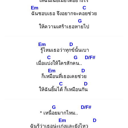
ให้ฉัน
เฉยเมยได้อย่างไร
Em
C
ฉัน
ชอบเธอ จึงอยากจะคอย
ช่วย
G
ให้ความเศร้าเธอหาย
ไป
Em
D
รู้ไ
หมเธอว่าทุกข์
นั้นเบา
C
G
D/F#
เมื่อแบ่ง
ให้ใครสักคน
..
Em
D
ก็เหมือ
นที่เธอเคยช่วย
C
D
ให้ฉันยิ้มได้
ก็เหมือนกัน
G
D/F#
* เหนื่อย
มากไหม..
Em
D
ฉันรู้ว่าเธอน่ะเก่ง
และยังไหว