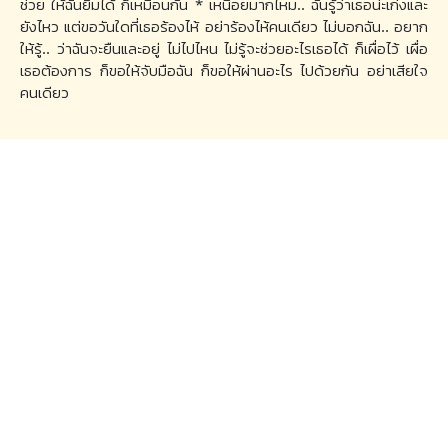
ช่วย ให้ฉันยิ้มได้ ก็เหมือนกัน * เหนื่อยมากไหม.. ฉันรู้ว่าเธอน่ะเก่งและ
ยังไหว แต่ขอวันใดที่เธอร้องไห้ อย่าร้องไห้คนเดียว ไม่บอกฉัน.. อยาก
ให้รู้.. ว่าฉันจะยืนและอยู่ ไม่ไปไหน ไม่รู้จะช่วยอะไรเธอได้ ก็เผื่อไว้ เผื่อ
เธอต้องการ ก็ขอให้จับมือฉัน ก็ขอให้ผ่านอะไร ไปด้วยกัน อย่าเสียใจ
คนเดียว