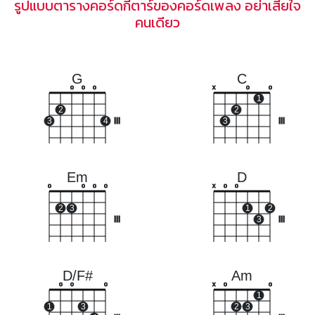
รูปแบบตารางคอร์ดกีตาร์ของคอร์ดเพลง อย่าเสียใจ
คนเดียว
G
C
o
o
o
x
o
o
1
2
2
3
4
III
3
III
Em
D
o
o
o
o
x
o
o
2
3
1
2
III
3
III
D/F#
Am
o
o
o
x
o
o
1
1
3
2
3