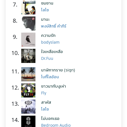
ซมซาน
7.
โลโซ
มานะ
8.
พงษ์สิทธิ์ คำภีร์
ความรัก
9.
bodyslam
ใจเหลือเหลือ
10.
Dr.Fuu
นาฬิกาทราย (sign)
11.
โบกี้ไลอ้อน
ชาวนากับงูเห่า
12.
Fly
สาหัส
13.
โลโซ
ไม่บอกเธอ
14.
Bedroom Audio