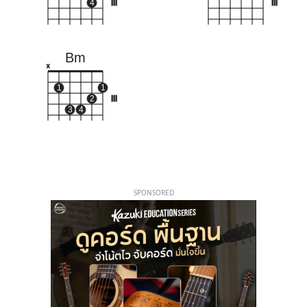
4
III
III
Bm
x
1
1
2
III
3
4
SPONSORED