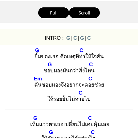
Full
Scroll
INTRO :
G
|
C
|
G
|
C
G
C
ยิ้ม
ของเธอ คือเหตุที่ทำ
ให้ใจสั่น
G
C
ชอบ
มองมันกว่าสิ่งไหน
Em
C
ฉัน
ชอบมองจึงอยากจะคอย
ช่วย
G
ให้รอยยิ้มไม่หาย
ไป
G
C
เห็น
แววตาเธอเปลี่ยนไม่เคย
คุ้นเลย
G
C