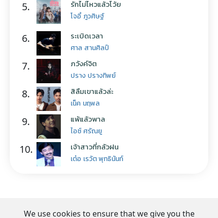
รักไม่ไหวแล้วโว้ย
5.
โจอี้ ภูวศิษฐ์
ระเบิดเวลา
6.
ศาล สานศิลป์
ภวังค์จิต
7.
ปราง ปรางทิพย์
สิลืมเขาแล้วล่ะ
8.
เน็ค นฤพล
แพ้แล้วพาล
9.
ไอซ์ ศรัณยู
เจ้าสาวที่กลัวฝน
10.
เต๋อ เรวัต พุทธินันท์
We use cookies to ensure that we give you the