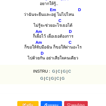
อยาก
ให้รู้..
Em
D
ว่าฉันจะยืนและอยู่
ไม่ไปไหน
C
ไม่รู้จะช่วยอะไรเ
ธอได้
Am
D
ก็เผื่อ
ไว้ เผื่อเธอต้องการ
Am
C
ก็ขอให้จับ
มือฉัน ก็ขอให้ผ่าน
อะไร
D
ไปด้วยกัน
อย่าเสียใจคนเดียว
INSTRU :
G
|
C
|
G
|
C
G
|
C
|
G
|
C
|
G
แก้ไข
ขอเพลง
เพลงโปรด