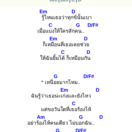
Em
D
รู้ไ
หมเธอว่าทุกข์
นั้นเบา
C
G
D/F#
เมื่อแบ่ง
ให้ใครสักคน
..
Em
D
ก็เหมือ
นที่เธอเคยช่วย
C
D
ให้ฉันยิ้มได้
ก็เหมือนกัน
G
D/F#
* เหนื่อย
มากไหม..
Em
D
ฉันรู้ว่าเธอน่ะเก่ง
และยังไหว
C
แต่ขอวันใดที่เธอ
ร้องไห้
Am
G
D
อย่าร้อง
ไห้คนเดียว ไม่บอก
ฉัน..
G
D/F#