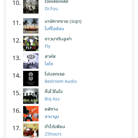
ใจเหลือเหลือ
10.
Dr.Fuu
นาฬิกาทราย (sign)
11.
โบกี้ไลอ้อน
ชาวนากับงูเห่า
12.
Fly
สาหัส
13.
โลโซ
ไม่บอกเธอ
14.
Bedroom Audio
ทิ้งไว้ในใจ
15.
Big Ass
แพ้ทาง
16.
ลาบานูน
ทำได้เพียง
17.
25hours