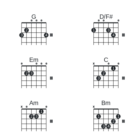
G
D/F#
o
o
o
o
o
o
2
1
3
3
4
III
4
III
Em
C
o
o
o
o
x
o
o
1
2
3
2
III
3
III
Am
Bm
x
o
o
x
1
2
3
1
1
III
2
III
3
4