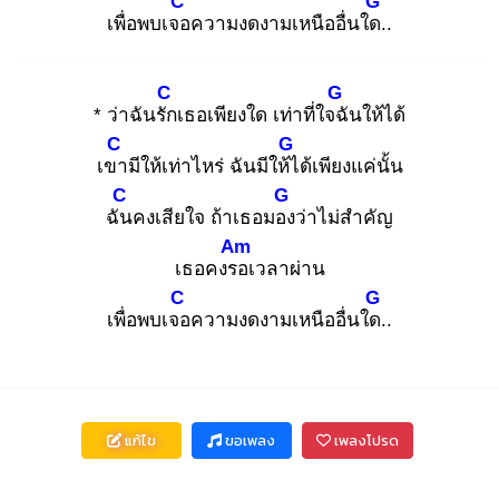
C
G
เพื่อพบเจอ
ความงดงามเหนืออื่นใด.
.
C
G
* ว่าฉันรัก
เธอเพียงใด เท่าที่ใจฉั
นให้ได้
C
G
เขา
มีให้เท่าไหร่ ฉันมีให้ไ
ด้เพียงแค่นั้น
C
G
ฉัน
คงเสียใจ ถ้าเธอมอง
ว่าไม่สำคัญ
Am
เธอคงรอ
เวลาผ่าน
C
G
เพื่อพบเจอ
ความงดงามเหนืออื่นใด.
.
แก้ไข
ขอเพลง
เพลงโปรด