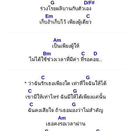
G
D/F#
ร่วงโรย
ผลิบานกับตัวเอง
Em
C
เก็บงำ
เก็บไว้ เพียงผู้เดียว
Am
เป็น
เพียงผู้ให้
Bm
C
D
ไม่ได้ใช้ช่
วงเวลาที่มีค่า ที่ร
อคอย
..
C
G
* ว่าฉันรัก
เธอเพียงใด เท่าที่ใจฉั
นให้ได้
C
G
เขา
มีให้เท่าไหร่ ฉันมีให้ไ
ด้เพียงแค่นั้น
C
G
ฉัน
คงเสียใจ ถ้าเธอมอง
ว่าไม่สำคัญ
Am
เธอคงรอ
เวลาผ่าน