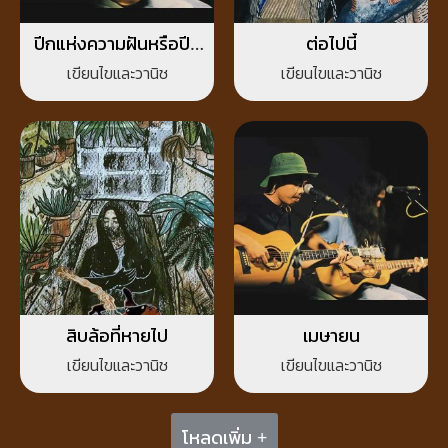
ปีกแห่งความฝันหรือปีก
ต่อไปนี้
แห่งความจริง
เขียนไขและวานิช
เขียนไขและวานิช
สิบล้อที่หายไป
เมษายน
เขียนไขและวานิช
เขียนไขและวานิช
โหลดเพิ่ม +