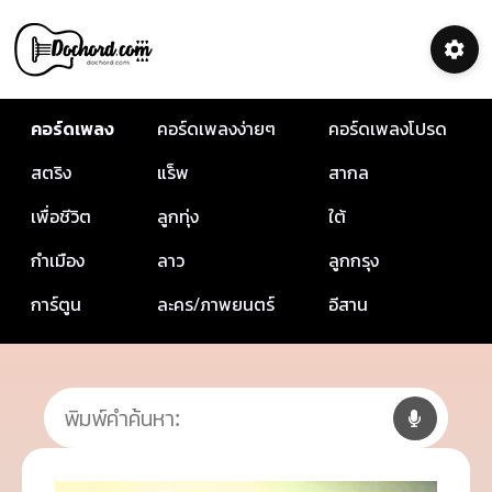
คอร์ดเพลง
คอร์ดเพลงง่ายๆ
คอร์ดเพลงโปรด
สตริง
แร็พ
สากล
เพื่อชีวิต
ลูกทุ่ง
ใต้
กำเมือง
ลาว
ลูกกรุง
การ์ตูน
ละคร/ภาพยนตร์
อีสาน