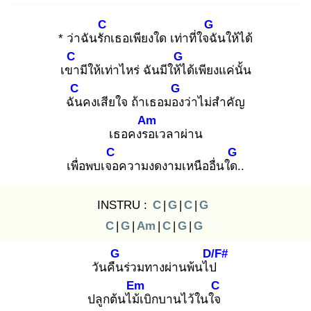
C
G
* ว่าฉันรัก
เธอเพียงใด เท่าที่ใจฉั
นให้ได้
C
G
เขา
มีให้เท่าไหร่ ฉันมีให้ไ
ด้เพียงแค่นั้น
C
G
ฉัน
คงเสียใจ ถ้าเธอมอง
ว่าไม่สำคัญ
Am
เธอคงรอ
เวลาผ่าน
C
G
เพื่อพบเจอ
ความงดงามเหนืออื่นใด.
.
INSTRU :
C
|
G
|
C
|
G
C
|
G
|
Am
|
C
|
G
|
G
G
D/F#
วันคืน
ร่วมทางผ่านพ้นไป
Em
C
ปลูกต้นไม้เ
บิกบานไว้ในใจ