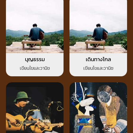
บุญธรรม
เดินทางไกล
เขียนไขและวานิช
เขียนไขและวานิช