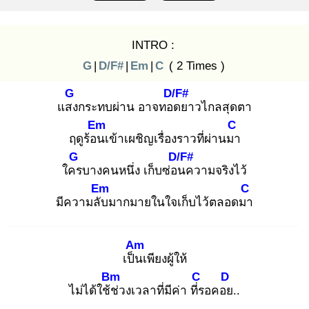
INTRO :
G
|
D/F#
|
Em
|
C
( 2 Times )
G
D/F#
แสง
กระทบผ่าน อาจทอด
ยาวไกลสุดตา
Em
C
ฤดูร้อน
เข้าเผชิญเรื่องราวที่ผ่านมา
G
D/F#
ใคร
บางคนหนึ่ง เก็บซ่อน
ความจริงไว้
Em
C
มีความลับ
มากมายในใจเก็บไว้ตลอดมา
Am
เป็น
เพียงผู้ให้
Bm
C
D
ไม่ได้ใช้ช่
วงเวลาที่มีค่า ที่ร
อคอย
..