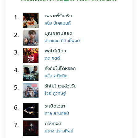
เพราะพี่รักจริง
1.
หนึ่ง บีเคแบนด์
บุญผลาบ่ฮอด
2.
อ้ายแมน ภิสิทธิ์พงษ์
พอได้เสียว
3.
ดิด คิตตี้
ทิ้งกันไม่ได้หรอก
4.
แจ๊ส สปุ๊กนิค
รักไม่ไหวแล้วโว้ย
5.
โจอี้ ภูวศิษฐ์
ระเบิดเวลา
6.
ศาล สานศิลป์
ภวังค์จิต
7.
ปราง ปรางทิพย์