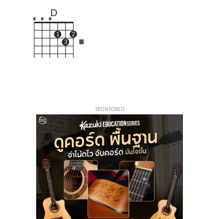
D
x
o
o
1
2
3
III
SPONSORED