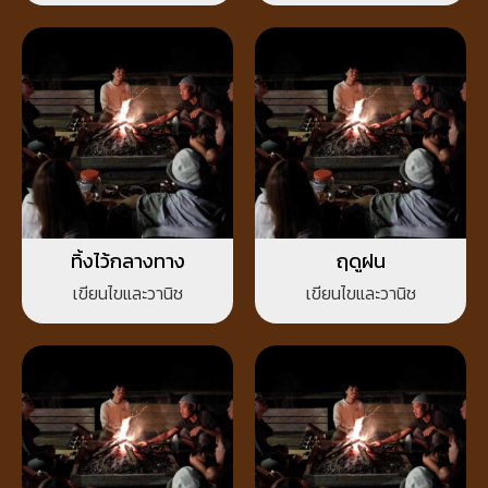
ทิ้งไว้กลางทาง
ฤดูฝน
เขียนไขและวานิช
เขียนไขและวานิช