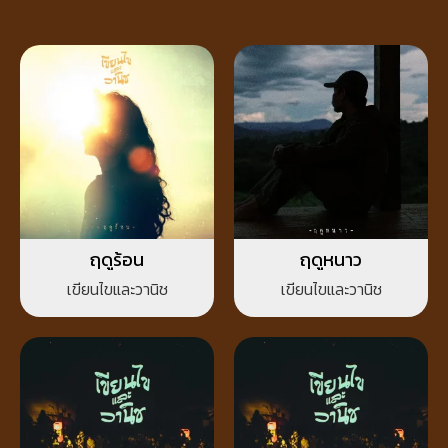
ฤดูร้อน
ฤดูหนาว
เขียนไขและวานิช
เขียนไขและวานิช