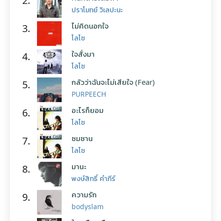
2.
ปราโมทย์ วิเลปะนะ
ไม่คิดนอกใจ
3.
โลโซ
ใจสั่งมา
4.
โลโซ
กลัวว่าฉันจะไม่เสียใจ (Fear)
5.
PURPEECH
อะไรก็ยอม
6.
โลโซ
ซมซาน
7.
โลโซ
มานะ
8.
พงษ์สิทธิ์ คำภีร์
ความรัก
9.
bodyslam