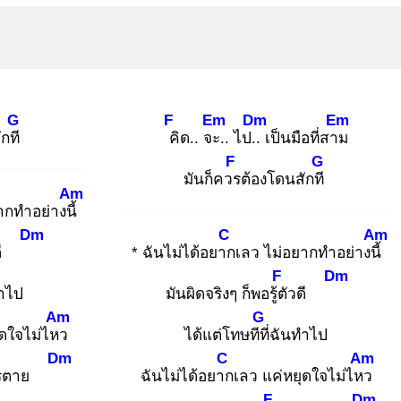
G
F
Em
Dm
Em
ักที
คิ
ด.. จะ.
. ไป..
เป็นมือที่สาม
F
G
มันก็ควร
ต้องโดนสักที
Am
ากทำอย่างนี้
Dm
C
Am
วดี
* ฉันไม่ได้อยาก
เลว ไม่อยากทำอย่างนี้
F
Dm
ำไป
มันผิดจริงๆ ก็พอรู้ตั
วดี
Am
G
ุดใจไม่ไหว
ได้แต่โทษทีที่
ฉันทำไป
Dm
C
Am
วรตาย
ฉันไม่ได้อยาก
เลว แค่หยุดใจไม่ไหว
F
Dm