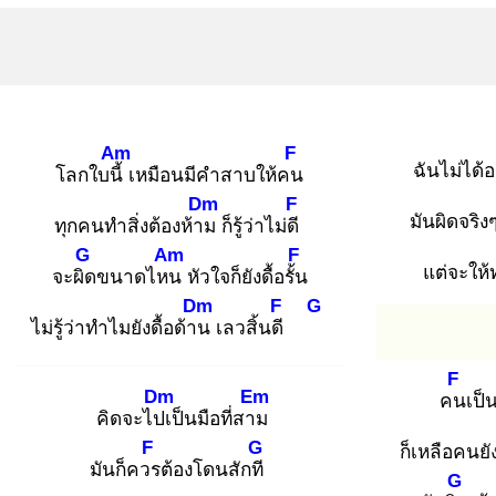
Am
F
ฉันไม่ได้
โลกใบนี้
เหมือนมีคำสาบให้คน
Dm
F
มันผิดจริง
ทุกคนทำสิ่งต้องห้าม
ก็รู้ว่าไม่ดี
G
Am
F
แต่จะให้
จะผิด
ขนาดไหน
หัวใจก็ยังดื้อรั้น
Dm
F
G
ไม่รู้ว่าทำไมยังดื้อด้าน
เลวสิ้นดี
F
Dm
Em
คน
เป็
คิดจะไปเ
ป็นมือที่สาม
F
G
ก็เหลือคนยั
มันก็ควร
ต้องโดนสักที
G