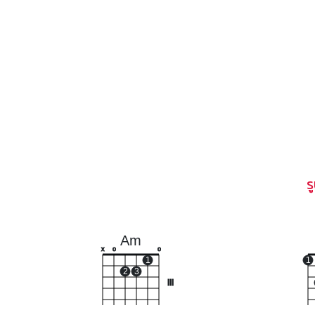
ร
Am
x
o
o
1
1
2
3
III