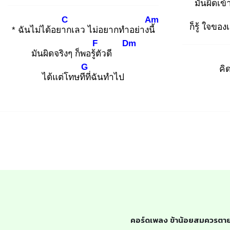
มันผิด
เข
C
Am
ก็รู้ ใจของ
* ฉันไม่ได้อยาก
เลว ไม่อยากทำอย่างนี้
F
Dm
มันผิดจริงๆ ก็พอรู้ตั
วดี
G
คิ
ได้แต่โทษทีที่
ฉันทำไป
คอร์ดเพลง ข้าน้อยสมควรตา