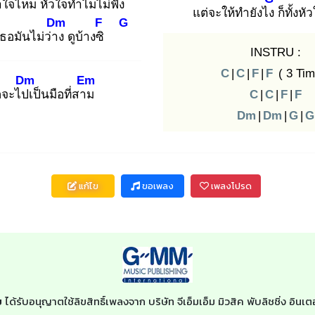
้าใจไหม
หัวใจทำไมไม่ฟัง
แต่จะให้ทำยังไง
ก็ทั้งหั
Dm
F
G
เธอมันไม่ว่าง
ดูบ้างซิ
INSTRU :
C
|
C
|
F
|
F
( 3 Tim
Dm
Em
ดจะไปเ
ป็นมือที่สาม
C
|
C
|
F
|
F
Dm
|
Dm
|
G
|
G
แก้ไข
ขอเพลง
เพลงโปรด
ย
ได้รับอนุญาตใช้ลิขสิทธิ์เพลงจาก บริษัท จีเอ็มเอ็ม มิวสิค พับลิชชิ่ง อิ