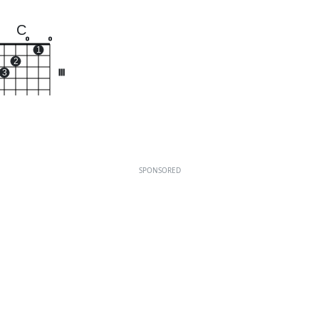
C
o
o
1
2
3
III
SPONSORED