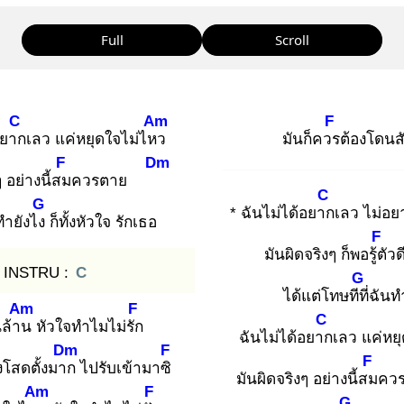
Full
Scroll
C
Am
F
อยาก
เลว แค่หยุดใจไม่ไหว
มันก็ควร
ต้องโดนส
F
Dm
ๆ อย่างนี้สม
ควรตาย
C
G
* ฉันไม่ได้อยาก
เลว ไม่อย
ทำยังไง
ก็ทั้งหัวใจ รักเธอ
F
มันผิดจริงๆ ก็พอรู้ตั
INSTRU :
C
G
ได้แต่โทษทีที่
ฉันท
Am
F
C
นล้าน
หัวใจทำไมไม่รัก
ฉันไม่ได้อยาก
เลว แค่หย
Dm
F
F
งโสดตั้งมาก
ไปรับเข้ามาซิ
มันผิดจริงๆ อย่างนี้สม
ค
Am
F
G