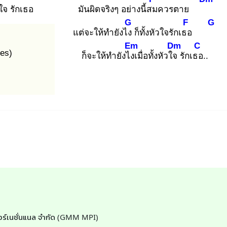
วใจ รักเธอ
มันผิดจริงๆ อย่างนี้สม
ควรตาย
G
F
G
แต่จะให้ทำยังไง
ก็ทั้งหัวใจรักเธอ
Em
Dm
C
es)
ก็จะให้ทำยังไงเ
มื่อทั้งหัวใจ
รักเธอ
..
นเตอร์เนชั่นแนล จำกัด (GMM MPI)