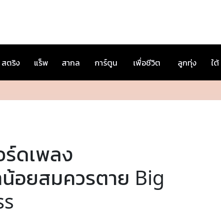
สตริง
แร็พ
สากล
การ์ตูน
เพื่อชีวิต
ลูกทุ่ง
ใต้
อร์ดเพลง
้าน้อยสมควรตาย Big
ss