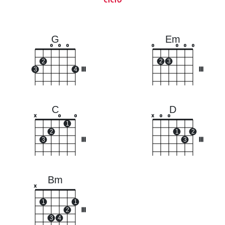
G
Em
o
o
o
o
o
o
o
2
2
3
3
4
III
III
C
D
x
o
o
x
o
o
1
2
1
2
3
III
3
III
Bm
x
1
1
2
III
3
4