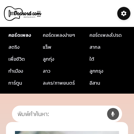
คอร์ดเพลง
คอร์ดเพลงง่ายๆ
คอร์ดเพลงโปรด
สตริง
แร็พ
สากล
เพื่อชีวิต
ลูกทุ่ง
ใต้
กำเมือง
ลาว
ลูกกรุง
การ์ตูน
ละคร/ภาพยนตร์
อีสาน