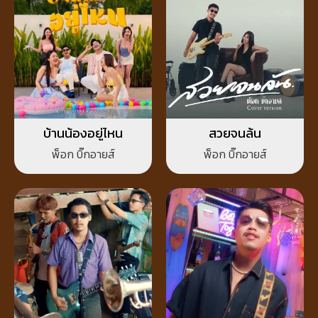
บ้านน้องอยู่ไหน
สวยจนล้น
พ็อก บิ๊กอายส์
พ็อก บิ๊กอายส์