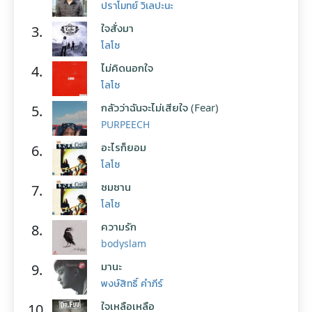
ปราโมทย์ วิเลปะนะ
ใจสั่งมา
3.
โลโซ
ไม่คิดนอกใจ
4.
โลโซ
กลัวว่าฉันจะไม่เสียใจ (Fear)
5.
PURPEECH
อะไรก็ยอม
6.
โลโซ
ซมซาน
7.
โลโซ
ความรัก
8.
bodyslam
มานะ
9.
พงษ์สิทธิ์ คำภีร์
ใจเหลือเหลือ
10.