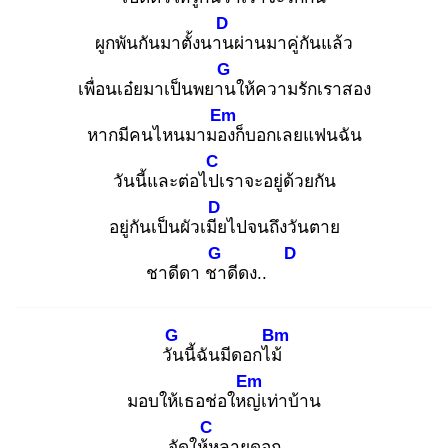
D
ผูกพันกันมาตั้งนาน
ผ่านมาคู่กันแล้ว
G
เพื่อนเอ๋ยมาเป็นพยาน
ให้ความรักเราสอง
Em
หากมีคนไหนมามอง
ก็บอกเลยแฟนฉัน
C
วันนี้และต่อไปเ
ราจะอยู่ด้วยกัน
D
อยู่กันเป็นผัวเมีย
ไปจนถึงวันตาย
G
D
ชาดีดา ชา
ดีดง..
G
Bm
วัน
นี้ฉันมีดอกไม้
Em
มอบให้เธอช่อใหญ่
เท่าบ้าน
C
จัดให้ห
ลายดอก