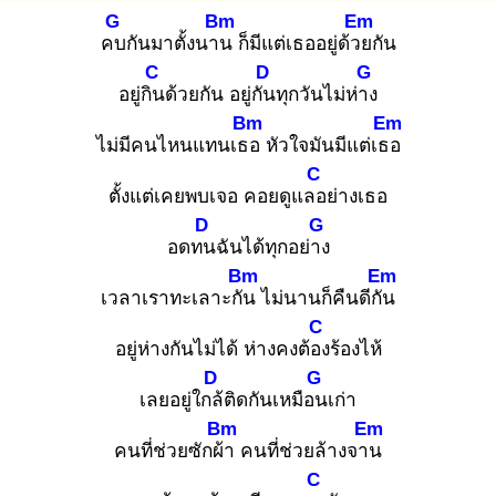
G
Bm
Em
คบ
กันมาตั้งนาน
ก็มีแต่เธออยู่ด้วย
กัน
C
D
G
อยู่กิน
ด้วยกัน อยู่กัน
ทุกวันไม่ห่าง
Bm
Em
ไม่มีคนไหนแทนเธอ
หัวใจมันมีแต่เธอ
C
ตั้งแต่เคยพบเจอ คอยดูแลอ
ย่างเธอ
D
G
อดทน
ฉันได้ทุกอย่าง
Bm
Em
เวลาเราทะเลาะกัน
ไม่นานก็คืนดีกัน
C
อยู่ห่างกันไม่ได้ ห่างคงต้อง
ร้องไห้
D
G
เลยอยู่ใกล้
ติดกันเหมือน
เก่า
Bm
Em
คนที่ช่วยซักผ้า
คนที่ช่วยล้างจาน
C