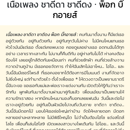
เนื้อเพลง ชาดีดา ชาดีดง ·
พ็อก บิ๊
กอายส์
เนื้อเพลง ชาดีดา ชาดีดง พ็อก บิ๊กอายส์ :
คบกันมาตั้งนาน ก็มีแต่เธอ
อยู่ด้วยกัน อยู่กินด้วยกัน อยู่กันทุกวันไม่ห่าง ไม่มีคนไหนแทนเธอ
หัวใจมันมีแต่เธอ ตั้งแต่เคยพบเจอ คอยดูแลอย่างเธอ อดทนฉันได้ทุก
อย่าง เวลาเราทะเลาะกัน ไม่นานก็คืนดีกัน อยู่ห่างกันไม่ได้ ห่างคงต้อง
ร้องไห้ เลยอยู่ใกล้ติดกันเหมือนเก่า คนที่ช่วยซักผ้า คนที่ช่วยล้างจาน
กวาดบ้านถูบ้าน มีเธอคอยจัดการ ทำให้ฉันเลิกไม่เอาไหน.. โอ่โอ.. และ
วันนี้ฉันมีเซอร์ไพรส์ ที่เธอคงอยากได้ต้องการมีโมเมนต์ งานที่จัดอาจ
ไม่ยิ่งใหญ่ แต่ทำมาด้วยใจ ตั้งใจเพื่อเธอ * ให้ดวงดาวเป็นพยานราตรี
นี้ฉันจะขอ ขอเธอกับแม่และพ่อเราจะแต่งงานกัน เปิดตัวให้รู้กันว่าเราจะ
รักกัน ผูกพันกันมาตั้งนานผ่านมาคู่กันแล้ว เพื่อนเอ๋ยมาเป็นพยานให้
ความรักเราสอง หากมีคนไหนมามองก็บอกเลยแฟนฉัน วันนี้และต่อไป
เราจะอยู่ด้วยกัน อยู่กันเป็นผัวเมียไปจนถึงวันตาย ชาดีดา ชาดีดง..
วันนี้ฉันมีดอกไม้ มอบให้เธอช่อใหญ่เท่าบ้าน จัดให้หลายดอก มีดอก
หลายอย่างหลากหลาย ไม่มีพิธีใหญ่โต ไม่จำเป็นต้องไฮโซ แต่งสไตล์
โลโซ เพื่อนก็เล่นไฮโล9 เปิดเพลงสาวบางโพเต้นกัน โอ่โอย.. และวันนี้