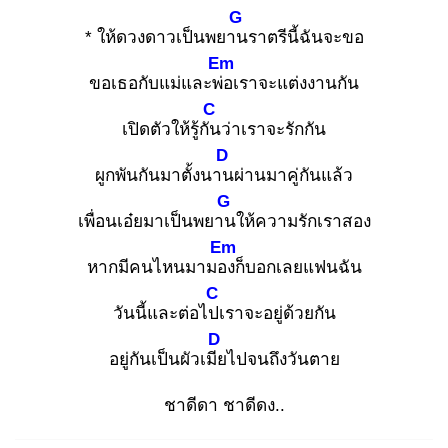
G
* ให้ดวงดาวเป็นพยาน
ราตรีนี้ฉันจะขอ
Em
ขอเธอกับแม่และพ่อ
เราจะแต่งงานกัน
C
เปิดตัวให้รู้กัน
ว่าเราจะรักกัน
D
ผูกพันกันมาตั้งนาน
ผ่านมาคู่กันแล้ว
G
เพื่อนเอ๋ยมาเป็นพยาน
ให้ความรักเราสอง
Em
หากมีคนไหนมามอง
ก็บอกเลยแฟนฉัน
C
วันนี้และต่อไปเ
ราจะอยู่ด้วยกัน
D
อยู่กันเป็นผัวเมีย
ไปจนถึงวันตาย
ชาดีดา ชาดีดง..