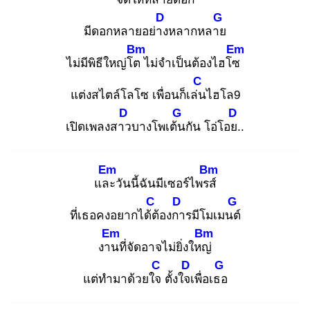
D
G
มีดอกหลายอย่าง
หลากหลาย
Bm
Em
ไม่มีพิธีใหญ่โต
ไม่จำเป็นต้องไฮโซ
C
แต่งสไตล์โลโซ เพื่อนก็เล่น
ไฮโล9
D
G
D
เปิดเพลงสาว
บางโพเต้น
กัน โอ่โอย.
.
Em
Bm
และ
วันนี้ฉันมีเซอร์ไพรส์
C
D
G
ที่เธอคงอยากได้ต้
องกา
รมีโมเมนต์
Em
Bm
งาน
ที่จัดอาจไม่ยิ่งใหญ่
C
D
G
แต่ทำมาด้วยใจ
ตั้งใจเ
พื่อเธอ