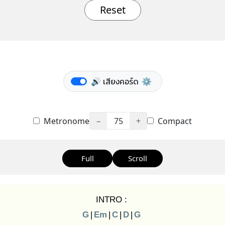
Reset
🔊 เสียงคอร์ด
⚙️
Metronome
−
75
+
Compact
Full
Scroll
INTRO :
G
|
Em
|
C
|
D
|
G