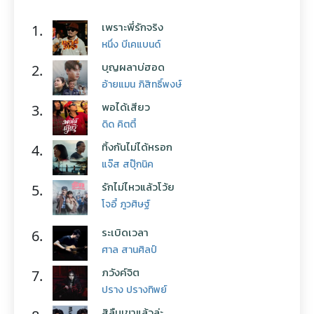
เพราะพี่รักจริง
1.
หนึ่ง บีเคแบนด์
บุญผลาบ่ฮอด
2.
อ้ายแมน ภิสิทธิ์พงษ์
พอได้เสียว
3.
ดิด คิตตี้
ทิ้งกันไม่ได้หรอก
4.
แจ๊ส สปุ๊กนิค
รักไม่ไหวแล้วโว้ย
5.
โจอี้ ภูวศิษฐ์
ระเบิดเวลา
6.
ศาล สานศิลป์
ภวังค์จิต
7.
ปราง ปรางทิพย์
สิลืมเขาแล้วล่ะ