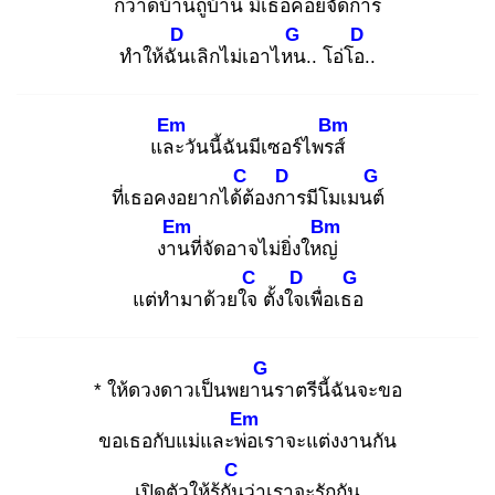
กวาดบ้านถูบ้าน มีเธอคอย
จัดการ
D
G
D
ทำให้ฉัน
เลิกไม่เอาไหน
.. โอ่โอ.
.
Em
Bm
และ
วันนี้ฉันมีเซอร์ไพรส์
C
D
G
ที่เธอคงอยากได้ต้
องกา
รมีโมเมนต์
Em
Bm
งาน
ที่จัดอาจไม่ยิ่งใหญ่
C
D
G
แต่ทำมาด้วยใจ
ตั้งใจเ
พื่อเธอ
G
* ให้ดวงดาวเป็นพยาน
ราตรีนี้ฉันจะขอ
Em
ขอเธอกับแม่และพ่อ
เราจะแต่งงานกัน
C
เปิดตัวให้รู้กัน
ว่าเราจะรักกัน