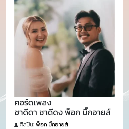
คอร์ดเพลง
ชาดีดา ชาดีดง พ็อก บิ๊กอายส์
ศิลปิน:
พ็อก บิ๊กอายส์