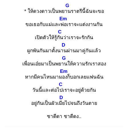
G
* ให้ดวงดาวเป็นพยาน
ราตรีนี้ฉันจะขอ
Em
ขอเธอกับแม่และพ่อ
เราจะแต่งงานกัน
C
เปิดตัวให้รู้กัน
ว่าเราจะรักกัน
D
ผูกพันกันมาตั้งนาน
ผ่านมาคู่กันแล้ว
G
เพื่อนเอ๋ยมาเป็นพยาน
ให้ความรักเราสอง
Em
หากมีคนไหนมามอง
ก็บอกเลยแฟนฉัน
C
วันนี้และต่อไปเ
ราจะอยู่ด้วยกัน
D
อยู่กันเป็นผัวเมีย
ไปจนถึงวันตาย
ชาดีดา ชาดีดง..