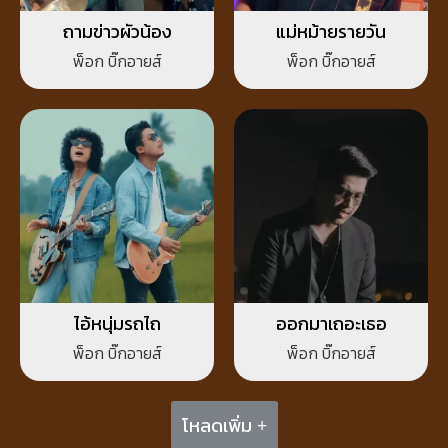
ถามข่าวผัวน้อง
แม่หม้ายรายวัน
พ็อก บิ๊กอายส์
พ็อก บิ๊กอายส์
ไอ้หนุ่มรถไถ
ออกมาเถอะเธอ
พ็อก บิ๊กอายส์
พ็อก บิ๊กอายส์
โหลดเพิ่ม +