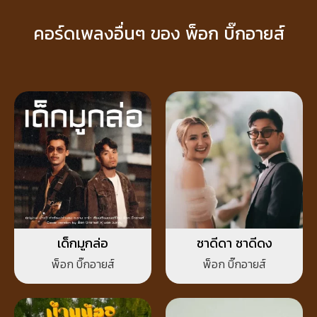
คอร์ดเพลงอื่นๆ ของ พ็อก บิ๊กอายส์
เด็กมูกล่อ
ชาดีดา ชาดีดง
พ็อก บิ๊กอายส์
พ็อก บิ๊กอายส์