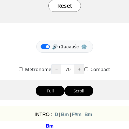
Reset
🔊 เสียงคอร์ด
⚙️
Metronome
−
70
+
Compact
Full
Scroll
INTRO :
D
|
Bm
|
F#m
|
Bm
Bm