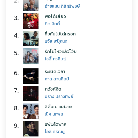
2.
อ้ายแมน ภิสิทธิ์พงษ์
พอได้เสียว
3.
ดิด คิตตี้
ทิ้งกันไม่ได้หรอก
4.
แจ๊ส สปุ๊กนิค
รักไม่ไหวแล้วโว้ย
5.
โจอี้ ภูวศิษฐ์
ระเบิดเวลา
6.
ศาล สานศิลป์
ภวังค์จิต
7.
ปราง ปรางทิพย์
สิลืมเขาแล้วล่ะ
8.
เน็ค นฤพล
แพ้แล้วพาล
9.
ไอซ์ ศรัณยู