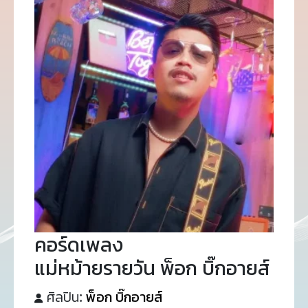
คอร์ดเพลง
แม่หม้ายรายวัน พ็อก บิ๊กอายส์
ศิลปิน:
พ็อก บิ๊กอายส์