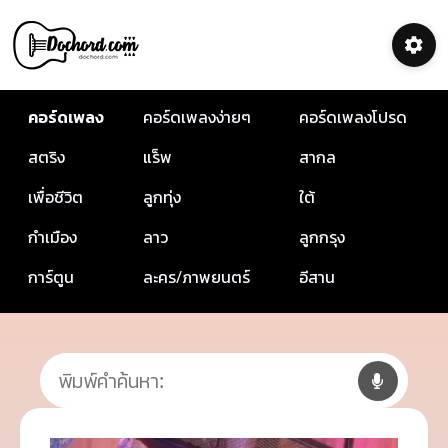
คอร์ดเพลง
คอร์ดเพลงง่ายๆ
คอร์ดเพลงโปรด
สตริง
แร็พ
สากล
เพื่อชีวิต
ลูกทุ่ง
ใต้
กำเมือง
ลาว
ลูกกรุง
การ์ตูน
ละคร/ภาพยนตร์
อีสาน