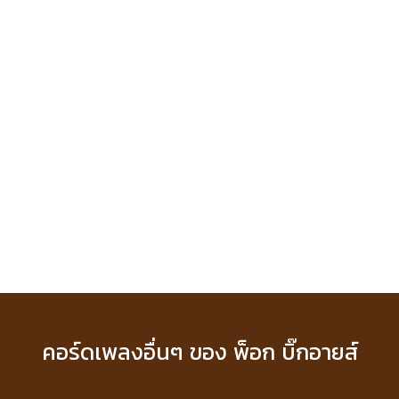
คอร์ดเพลงอื่นๆ ของ พ็อก บิ๊กอายส์