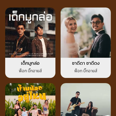
เด็กมูกล่อ
ชาดีดา ชาดีดง
พ็อก บิ๊กอายส์
พ็อก บิ๊กอายส์