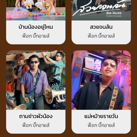
บ้านน้องอยู่ไหน
สวยจนล้น
พ็อก บิ๊กอายส์
พ็อก บิ๊กอายส์
ถามข่าวผัวน้อง
แม่หม้ายรายวัน
พ็อก บิ๊กอายส์
พ็อก บิ๊กอายส์