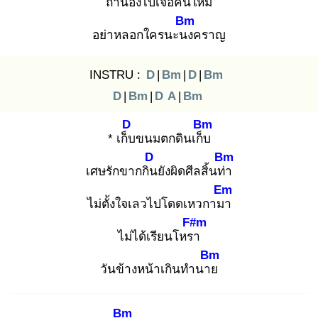
ถ้าน้องไปเจอคนใหม่
Bm
อย่าหลอกใครนะนง
คราญ
INSTRU :
D
|
Bm
|
D
|
Bm
D
|
Bm
|
D
A
|
Bm
D
Bm
* เก็บ
ขนมตกดินเก็บ
D
Bm
เศษรักขากกิน
ยังผิดศีลสิ้นท่า
Em
ไม่ตั้งใจเลวไปโดดเหวกามา
F#m
ไม่ได้เรียนโหรา
Bm
วันข้างหน้าเกินทำนาย
Bm