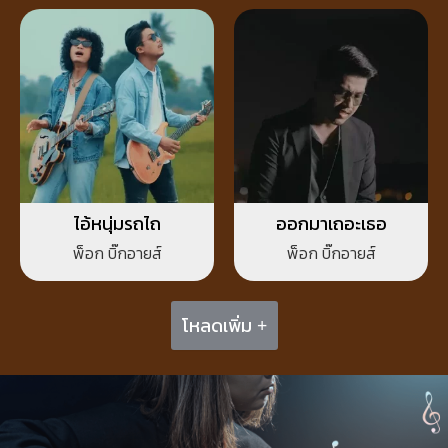
ไอ้หนุ่มรถไถ
ออกมาเถอะเธอ
พ็อก บิ๊กอายส์
พ็อก บิ๊กอายส์
โหลดเพิ่ม +