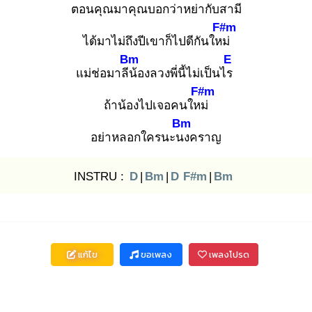
ตอนคุณมา
คุณบอกว่าหย่ากับสามี
F#m
ได้มาไม่ถึงปีเขาก็ไปดีกันใหม่
Bm
E
แม่ช่อมาลีน้
องลวงพี่นี้ไม่เป็นไร
F#m
ถ้าน้องไปเจอคนใหม่
Bm
อย่าหลอกใครนะนง
คราญ
INSTRU :
D
|
Bm
|
D
F#m
|
Bm
แก้ไข
ขอเพลง
เพลงโปรด