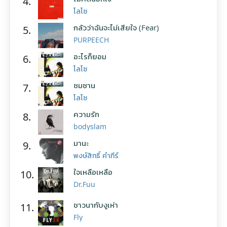
4.
โลโซ
กลัวว่าฉันจะไม่เสียใจ (Fear)
5.
PURPEECH
อะไรก็ยอม
6.
โลโซ
ซมซาน
7.
โลโซ
ความรัก
8.
bodyslam
มานะ
9.
พงษ์สิทธิ์ คำภีร์
ใจเหลือเหลือ
10.
Dr.Fuu
ชาวนากับงูเห่า
11.
Fly