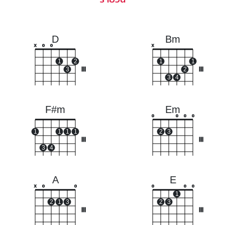
D
Bm
x
o
o
x
1
2
1
1
3
III
2
III
3
4
F#m
Em
o
o
o
o
1
1
1
1
2
3
III
III
3
4
A
E
x
o
o
o
o
o
1
2
1
3
2
3
III
III