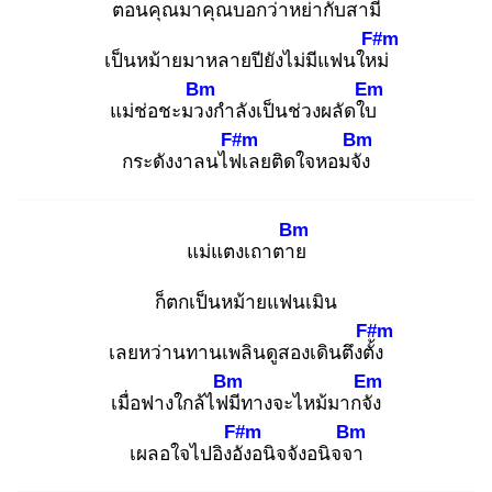
ตอนคุณมา
คุณบอกว่าหย่ากับสามี
F#m
เป็นหม้ายมาหลายปียังไม่มีแฟนใหม่
Bm
Em
แม่ช่อชะมวง
กําลังเป็นช่วงผลัดใบ
F#m
Bm
กระดังงาลนไฟเ
ลยติดใจหอมจัง
Bm
แม่แตงเถาตาย
ก็ตกเป็นหม้ายแฟนเมิน
F#m
เลยหว่านทานเพลินดูสองเดินตึงตั้ง
Bm
Em
เมื่อฟางใกล้ไฟมี
ทางจะไหม้มากจัง
F#m
Bm
เผลอใจไปอิงอัง
อนิจจังอนิจจา