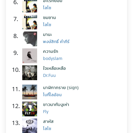
อะไรก็ยอม
6.
โลโซ
ซมซาน
7.
โลโซ
มานะ
8.
พงษ์สิทธิ์ คำภีร์
ความรัก
9.
bodyslam
ใจเหลือเหลือ
10.
Dr.Fuu
นาฬิกาทราย (sign)
11.
โบกี้ไลอ้อน
ชาวนากับงูเห่า
12.
Fly
สาหัส
13.
โลโซ