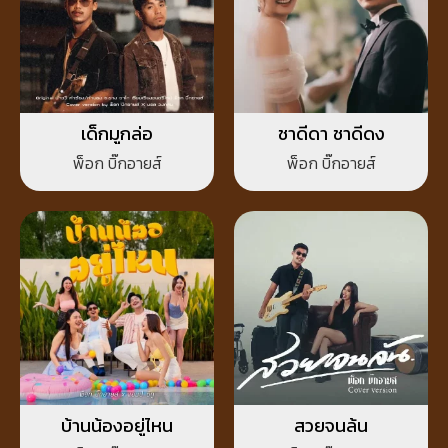
เด็กมูกล่อ
ชาดีดา ชาดีดง
พ็อก บิ๊กอายส์
พ็อก บิ๊กอายส์
บ้านน้องอยู่ไหน
สวยจนล้น