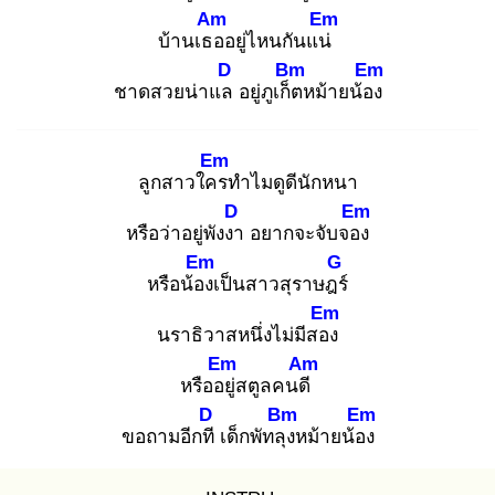
Am
Em
บ้านเธอ
อยู่ไหนกันแน่
D
Bm
Em
ชาดสวยน่าแล
อยู่ภูเก็ต
หม้ายน้อง
Em
ลูกสาวใคร
ทำไมดูดีนักหนา
D
Em
หรือว่าอยู่พังงา
อยากจะจับจอง
Em
G
หรือน้อง
เป็นสาวสุราษฎร์
Em
นราธิวาสหนึ่งไม่มีสอง
Em
Am
หรืออยู่
สตูลคนดี
D
Bm
Em
ขอถามอีกที
เด็กพัทลุง
หม้ายน้อง