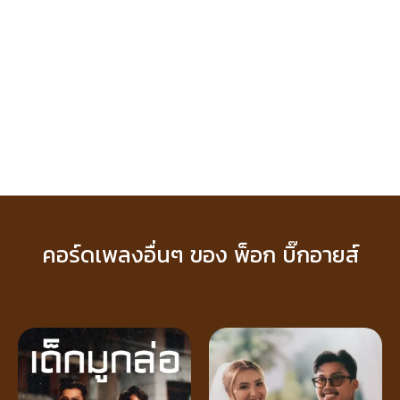
คอร์ดเพลงอื่นๆ ของ พ็อก บิ๊กอายส์