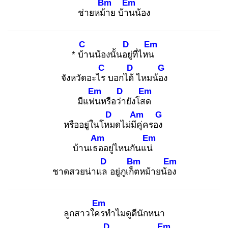
Bm
Em
ช่ายหม้า
ย บ้าน
น้อง
C
D
Em
* บ้า
นน้องนั้นอยู่
ที่ไหน
C
D
G
จังหวัดอะไร
บอกได้
ไหมน้อง
Em
D
Em
มีแฟน
หรือว่า
ยังโสด
D
Am
G
หรืออยู่ในโหม
ดไม่มีคู่
ครอง
Am
Em
บ้านเธอ
อยู่ไหนกันแน่
D
Bm
Em
ชาดสวยน่าแล
อยู่ภูเก็ต
หม้ายน้อง
Em
ลูกสาวใคร
ทำไมดูดีนักหนา
D
Em