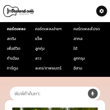
คอร์ดเพลง
คอร์ดเพลงง่ายๆ
คอร์ดเพลงโปรด
สตริง
แร็พ
สากล
เพื่อชีวิต
ลูกทุ่ง
ใต้
กำเมือง
ลาว
ลูกกรุง
การ์ตูน
ละคร/ภาพยนตร์
อีสาน