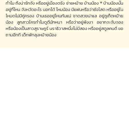
ทำไม ถึงน่ารักจัง หรืออยู่เมืองตรัง ช่ายหม้าย บ้านน้อง * บ้านน้องนั้น
อยู่ที่ไหน จังหวัดอะไร บอกได้ ไหมน้อง มีแฟนหรือว่ายังโสด หรืออยู่ใน
โหมดไม่มีคู่ครอง บ้านเธออยู่ไหนกันแน่ ชาดสวยน่าแล อยู่ภูเก็ตหม้าย
น้อง ลูกสาวใครทำไมดูดีนักหนา หรือว่าอยู่พังงา อยากจะจับจอง
หรือน้องเป็นสาวสุราษฎร์ นราธิวาสหนึ่งไม่มีสอง หรืออยู่สตูลคนดี ขอ
ถามอีกที เด็กพัทลุงหม้ายน้อง