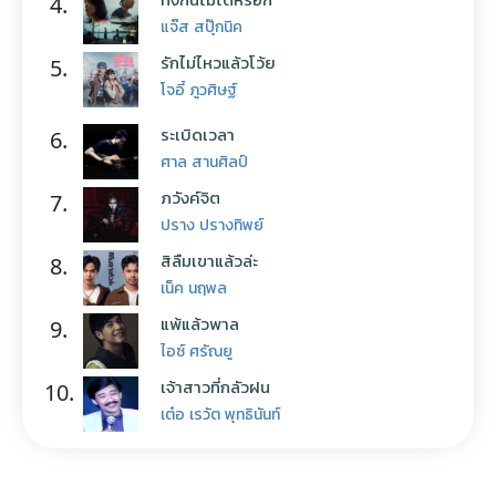
4.
แจ๊ส สปุ๊กนิค
รักไม่ไหวแล้วโว้ย
5.
โจอี้ ภูวศิษฐ์
ระเบิดเวลา
6.
ศาล สานศิลป์
ภวังค์จิต
7.
ปราง ปรางทิพย์
สิลืมเขาแล้วล่ะ
8.
เน็ค นฤพล
แพ้แล้วพาล
9.
ไอซ์ ศรัณยู
เจ้าสาวที่กลัวฝน
10.
เต๋อ เรวัต พุทธินันท์