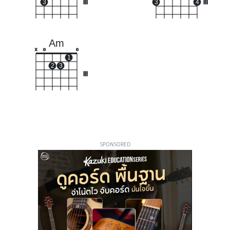
3
III
3
4
III
Am
x
o
o
1
2
3
III
SPONSORED