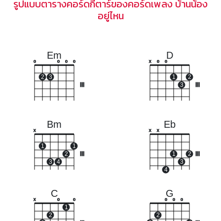
รูปแบบตารางคอร์ดกีตาร์ของคอร์ดเพลง บ้านน้อง
อยู่ไหน
Em
D
o
o
o
o
x
o
o
2
3
1
2
III
3
III
Bm
Eb
x
x
x
1
1
2
III
1
2
III
3
4
3
4
C
G
x
o
o
o
o
o
1
2
2