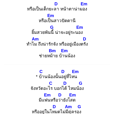
D
Em
หรือเป็นเด็กยะลา
หน้าตาน่ามอง
Em
หรือเป็น
สาวปัตตานี
G
Em
ยิ้มสวยพันนี้
น่าจะอยู่ระนอง
Am
D
ทำไม
ถึงน่ารักจัง หรืออยู่เมืองตรัง
Bm
Em
ช่ายหม้า
ย บ้าน
น้อง
C
D
Em
* บ้า
นน้องนั้นอยู่
ที่ไหน
C
D
G
จังหวัดอะไร
บอกได้
ไหมน้อง
Em
D
Em
มีแฟน
หรือว่า
ยังโสด
D
Am
G
หรืออยู่ในโหม
ดไม่มีคู่
ครอง