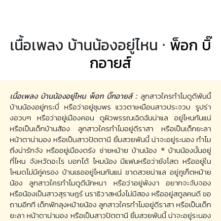
เนื้อเพลง บ้านน้องอยู่ไหน ·
พ็อก บิ๊
กอายส์
เนื้อเพลง บ้านน้องอยู่ไหน พ็อก บิ๊กอายส์ :
ลูกสาวใครทำไมดูดีพันนี้
บ้านน้องอยู่กระบี่ หรือว่าอยู่ชุมพร แววตาเหมือนสาวประจวบ รูปร่า
งอวบๆ หรือว่าอยู่เมืองคอน ดูผิวพรรณเฉิดฉันน่าแล อยู่ไหนกันแน่
หรือเป็นเด็กบ้านส้อง ลูกสาวใครทำไมอยู่ดีราสา หรือเป็นเด็กยะลา
หน้าตาน่ามอง หรือเป็นสาวปัตตานี ยิ้มสวยพันนี้ น่าจะอยู่ระนอง ทำไม
ถึงน่ารักจัง หรืออยู่เมืองตรัง ช่ายหม้าย บ้านน้อง * บ้านน้องนั้นอยู่
ที่ไหน จังหวัดอะไร บอกได้ ไหมน้อง มีแฟนหรือว่ายังโสด หรืออยู่ใน
โหมดไม่มีคู่ครอง บ้านเธออยู่ไหนกันแน่ ชาดสวยน่าแล อยู่ภูเก็ตหม้าย
น้อง ลูกสาวใครทำไมดูดีนักหนา หรือว่าอยู่พังงา อยากจะจับจอง
หรือน้องเป็นสาวสุราษฎร์ นราธิวาสหนึ่งไม่มีสอง หรืออยู่สตูลคนดี ขอ
ถามอีกที เด็กพัทลุงหม้ายน้อง ลูกสาวใครทำไมอยู่ดีราสา หรือเป็นเด็ก
ยะลา หน้าตาน่ามอง หรือเป็นสาวปัตตานี ยิ้มสวยพันนี้ น่าจะอยู่ระนอง