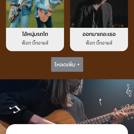
ไอ้หนุ่มรถไถ
ออกมาเถอะเธอ
พ็อก บิ๊กอายส์
พ็อก บิ๊กอายส์
โหลดเพิ่ม +