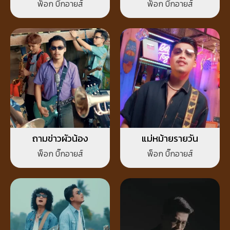
พ็อก บิ๊กอายส์
พ็อก บิ๊กอายส์
ถามข่าวผัวน้อง
แม่หม้ายรายวัน
พ็อก บิ๊กอายส์
พ็อก บิ๊กอายส์