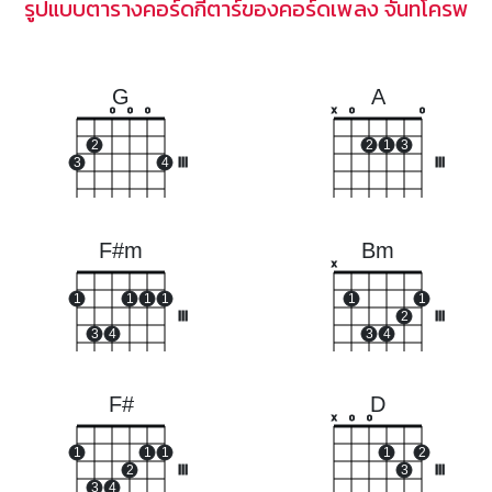
รูปแบบตารางคอร์ดกีตาร์ของคอร์ดเพลง จันทโครพ
G
A
o
o
o
x
o
o
2
2
1
3
3
4
III
III
F#m
Bm
x
1
1
1
1
1
1
III
2
III
3
4
3
4
F#
D
x
o
o
1
1
1
1
2
2
III
3
III
3
4