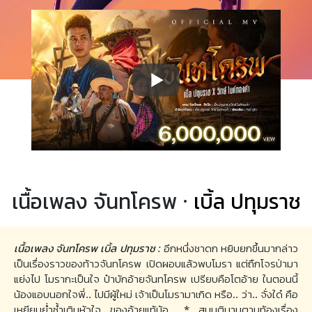
เนื้อเพลง จันทโครพ ·
เบิ้ล ปทุมราช
เนื้อเพลง จันทโครพ เบิ้ล ปทุมราช :
อีกหนึ่งชาดก หยิบยกขึ้นมากล่าว
เป็นเรื่องราวของท้าวจันทโครพ เปิดผอบแล้วพบโมรา แต่ถืกโจรป่ามา
แย่งไป โมรากะเป็นใจ ป๋าบักอ้ายจันทโครพ เปรียบคือโตอ้าย ในตอนนี้
น้องแอบนอกใจพี่.. ไปมีผู้ใหม่ เจ้าเป็นโมรามาเกิด หรือ.. ว่า.. จั่งใด๋ คือ
เหยียบย่ำซ้ำเติมหัวใจ ของอ้ายแท้น้อ.. * สมมุตินามตามท้องเรื่อง