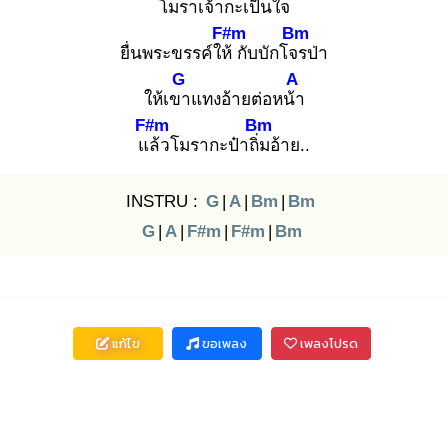
โมรา
เจ้ากะเป็น
ใจ
F#m
Bm
ยื่นพระขรรค์ให้
กับบักโจร
ป่า
G
A
ให้เขา
แทงอ้ายต่อหน้า
F#m
Bm
แล้
วโมรากะป๋าถิ่ม
อ้าย..
INSTRU :
G
|
A
|
Bm
|
Bm
G
|
A
|
F#m
|
F#m
|
Bm
แก้ไข
ขอเพลง
เพลงโปรด