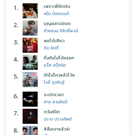
เพราะพี่รักจริง
1.
หนึ่ง บีเคแบนด์
บุญผลาบ่ฮอด
2.
อ้ายแมน ภิสิทธิ์พงษ์
พอได้เสียว
3.
ดิด คิตตี้
ทิ้งกันไม่ได้หรอก
4.
แจ๊ส สปุ๊กนิค
รักไม่ไหวแล้วโว้ย
5.
โจอี้ ภูวศิษฐ์
ระเบิดเวลา
6.
ศาล สานศิลป์
ภวังค์จิต
7.
ปราง ปรางทิพย์
สิลืมเขาแล้วล่ะ
8.