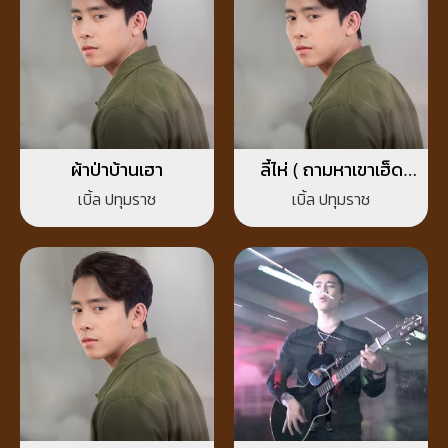
ผ้าป่าบ้านเฮา
ลี้ไห่ ( ถามหาเขาเฮ็ด
หยัง )
เบิ้ล ปทุมราช
เบิ้ล ปทุมราช