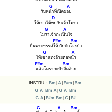
G
A
รับหน้า
ที่เปิดผอบ
D
ให้เขาได้พบ
กับเจ้าโมรา
G
A
โมรา
เจ้ากะเป็น
ใจ
F#m
Bm
ยื่นพระขรรค์ให้
กับบักโจร
ป่า
G
A
ให้เขา
แทงอ้ายต่อหน้า
F#m
Bm
แล้
วโมรากะป๋าถิ่ม
อ้าย
INSTRU :
Bm
|
A
|
F#m
|
Bm
G
A
|
Bm
A
|
G
A
|
Bm
G
A
|
F#m
Bm
|
G
|
F#
G
A
Bm