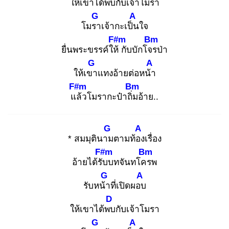
ให้เขาได้พบ
กับเจ้าโมรา
G
A
โมรา
เจ้ากะเป็น
ใจ
F#m
Bm
ยื่นพระขรรค์ให้
กับบักโจร
ป่า
G
A
ให้เขา
แทงอ้ายต่อหน้า
F#m
Bm
แล้
วโมรากะป๋าถิ่ม
อ้าย..
G
A
* สมมุตินาม
ตามท้อง
เรื่อง
F#m
Bm
อ้ายได้รับ
บทจันทโคร
พ
G
A
รับหน้า
ที่เปิดผอบ
D
ให้เขาได้พบ
กับเจ้าโมรา
G
A