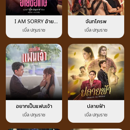
I AM SORRY อ้าย
จันทโครพ
ขอโทษ
เบิ้ล ปทุมราช
เบิ้ล ปทุมราช
อยากเป็นแฟนเจ้า
ปลายฟ้า
เบิ้ล ปทุมราช
เบิ้ล ปทุมราช