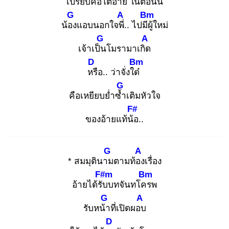
เปรีย
บคือโตอ้าย
ในตอน
นี้
G
A
Bm
น้อง
แอบนอกใจพี่.
. ไปมีผู้
ใหม่
G
A
เจ้าเป็น
โมรามาเกิด
D
Bm
หรื
อ.. ว่าจั่งใด๋
G
คือเหยียบย่ำซ้ำ
เติมหัวใจ
F#
ของอ้ายแท้น้อ
..
G
A
* สมมุตินาม
ตามท้อง
เรื่อง
F#m
Bm
อ้ายได้รับ
บทจันทโคร
พ
G
A
รับหน้า
ที่เปิดผอบ
D