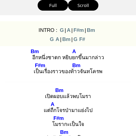
Full
Scroll
INTRO :
G
|
A
|
F#m
|
Bm
G
A
|
Bm
|
G
F#
Bm
A
อีก
หนึ่งชาดก หยิบยก
ขึ้นมากล่าว
F#m
Bm
เป็น
เรื่องราวของท้าว
จันทโครพ
Bm
เปิดผอบ
แล้วพบโมรา
A
แต่ถืก
โจรป่ามาแย่งไป
F#m
โมร
ากะเป็นใจ
Bm