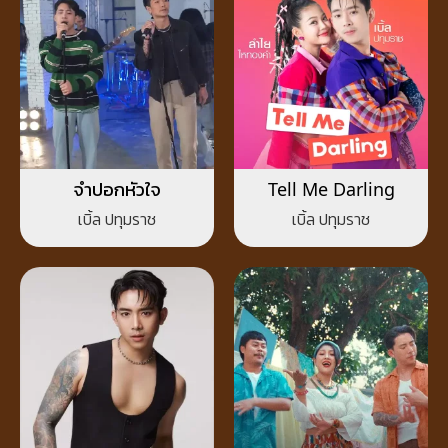
จำปอกหัวใจ
Tell Me Darling
เบิ้ล ปทุมราช
เบิ้ล ปทุมราช