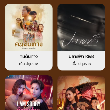
คนต้นทาง
ปลายฟ้า R&B
เบิ้ล ปทุมราช
เบิ้ล ปทุมราช