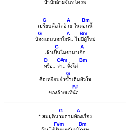
ป๋าบักอ้าย
จันทโครพ
G
A
Bm
เปรีย
บคือโตอ้าย
ในตอน
นี้
G
A
Bm
น้อง
แอบนอกใจพี่.
. ไปมีผู้
ใหม่
G
A
เจ้าเป็น
โมรามาเกิด
D
C#m
Bm
หรื
อ.. ว่า.
. จั่งใด๋
G
คือเหยียบย่ำซ้ำ
เติมหัวใจ
F#
ของอ้ายแท้น้อ
..
G
A
* สมมุตินาม
ตามท้อง
เรื่อง
F#m
Bm
อ้ายได้รับ
บทจันทโคร
พ