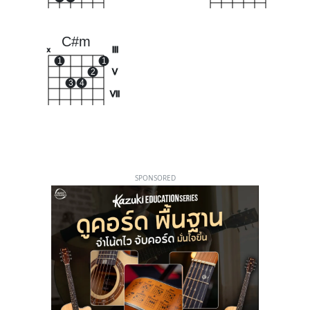
C#m
III
x
1
1
2
V
3
4
VII
SPONSORED