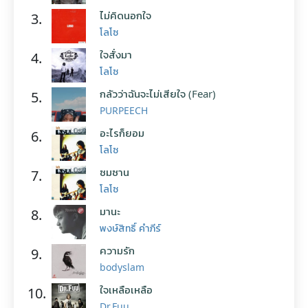
ไม่คิดนอกใจ
3.
โลโซ
ใจสั่งมา
4.
โลโซ
กลัวว่าฉันจะไม่เสียใจ (Fear)
5.
PURPEECH
อะไรก็ยอม
6.
โลโซ
ซมซาน
7.
โลโซ
มานะ
8.
พงษ์สิทธิ์ คำภีร์
ความรัก
9.
bodyslam
ใจเหลือเหลือ
10.
Dr.Fuu