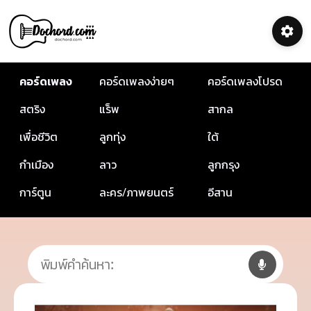
คอร์ดเพลง
คอร์ดเพลงง่ายๆ
คอร์ดเพลงโปรด
สตริง
แร็พ
สากล
เพื่อชีวิต
ลูกทุ่ง
ใต้
กำเมือง
ลาว
ลูกกรุง
การ์ตูน
ละคร/ภาพยนตร์
อีสาน