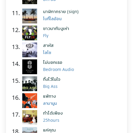
นาฬิกาทราย (sign)
11.
โบกี้ไลอ้อน
ชาวนากับงูเห่า
12.
Fly
สาหัส
13.
โลโซ
ไม่บอกเธอ
14.
Bedroom Audio
ทิ้งไว้ในใจ
15.
Big Ass
แพ้ทาง
16.
ลาบานูน
ทำได้เพียง
17.
25hours
แค่คุณ
18.