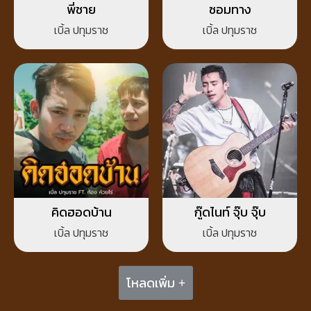
พี่ชาย
ซอมทาง
เบิ้ล ปทุมราช
เบิ้ล ปทุมราช
คิดฮอดบ้าน
กู๊ดไนท์ จุ๊บ จุ๊บ
เบิ้ล ปทุมราช
เบิ้ล ปทุมราช
โหลดเพิ่ม +