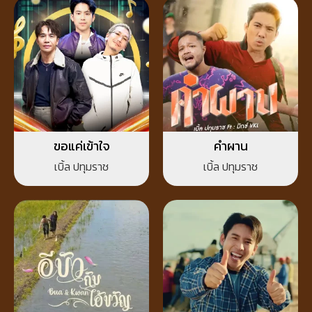
ขอแค่เข้าใจ
คำผาน
เบิ้ล ปทุมราช
เบิ้ล ปทุมราช