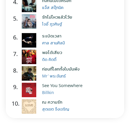
ทิ้งกันไม่ได้หรอก
4.
แจ๊ส สปุ๊กนิค
รักไม่ไหวแล้วโว้ย
5.
โจอี้ ภูวศิษฐ์
ระเบิดเวลา
6.
ศาล สานศิลป์
พอได้เสียว
7.
ดิด คิตตี้
ก่อนที่โลกทั้งใบมันพัง
8.
Mr' พระจันทร์
See You Somewhere
9.
Billkin
ณ ความรัก
10.
สุดเขต จึงเจริญ