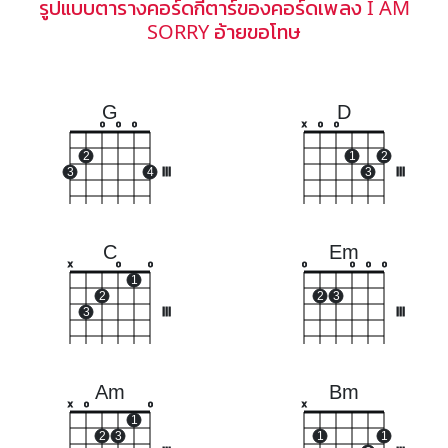
รูปแบบตารางคอร์ดกีตาร์ของคอร์ดเพลง I AM
SORRY อ้ายขอโทษ
G
D
o
o
o
x
o
o
2
1
2
3
4
III
3
III
C
Em
x
o
o
o
o
o
o
1
2
2
3
3
III
III
Am
Bm
x
o
o
x
1
2
3
1
1