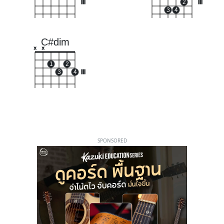
III
2
III
3
4
C#dim
x
x
1
2
3
4
III
SPONSORED