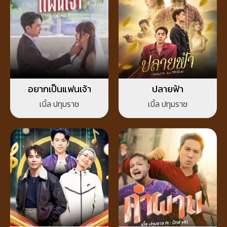
อยากเป็นแฟนเจ้า
ปลายฟ้า
เบิ้ล ปทุมราช
เบิ้ล ปทุมราช