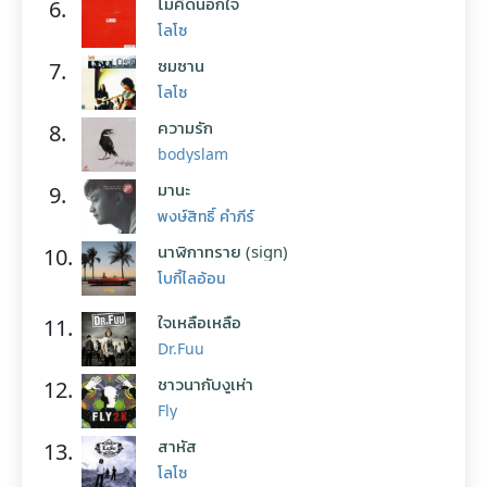
ไม่คิดนอกใจ
6.
โลโซ
ซมซาน
7.
โลโซ
ความรัก
8.
bodyslam
มานะ
9.
พงษ์สิทธิ์ คำภีร์
นาฬิกาทราย (sign)
10.
โบกี้ไลอ้อน
ใจเหลือเหลือ
11.
Dr.Fuu
ชาวนากับงูเห่า
12.
Fly
สาหัส
13.
โลโซ