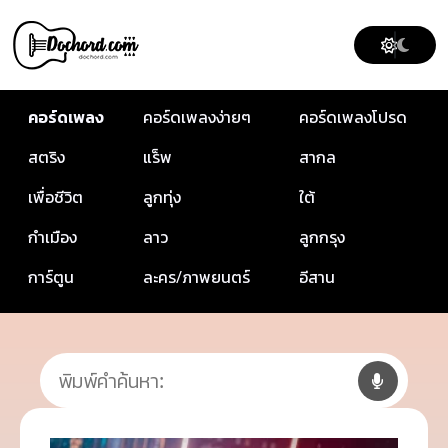
คอร์ดเพลง
คอร์ดเพลงง่ายๆ
คอร์ดเพลงโปรด
สตริง
แร็พ
สากล
เพื่อชีวิต
ลูกทุ่ง
ใต้
กำเมือง
ลาว
ลูกกรุง
การ์ตูน
ละคร/ภาพยนตร์
อีสาน