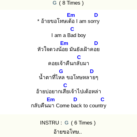
G
( 8 Times )
Em
D
* อ้ายขอโทษเด้อ
I am sorry
C
I am a Bad
boy
Em
D
หัวใจดวงน้อย
มันยังเฝ้าคอย
C
คอยเจ้าคืนกลับ
มา
G
D
น้ำตาที่ไหล
ขอโทษหลาย
ๆ
C
อ้ายบ่อยากเสีย
เจ้าไปเด้อหล่า
Em
D
C
กลับคืนมา
Come bac
k to country
INSTRU :
G
( 6 Times )
อ้ายขอโทษ..