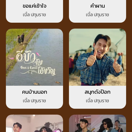
ขอแค่เข้าใจ
คำผาน
เบิ้ล ปทุมราช
เบิ้ล ปทุมราช
คนบ้านนอก
สนุกดังป๊อก
เบิ้ล ปทุมราช
เบิ้ล ปทุมราช