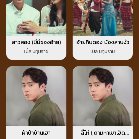
สาวสอง (มี่มี่ของอ้าย)
อ้ายกินดอง น้องลาบงัว
เบิ้ล ปทุมราช
เบิ้ล ปทุมราช
ผ้าป่าบ้านเฮา
ลี้ไห่ ( ถามหาเขาเฮ็ด