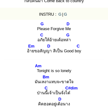
กลับคืนมา
Come bac
k to country
INSTRU :
G
|
G
G
D
Plea
se Forgive Me
C
G
อภัย
ให้อ้ายเด้อหล่า
Em
D
C
อ้าย
ขอสัญญา
สิเป็น Good boy
Am
To
night is so lonely
Bm
มันเหงา
แทบจะขาดใจ
C
C#dim
ป่านนี้เ
จ้าเป็นจั่งได๋
D
คิดฮอดอยู่เด้อ
นาง