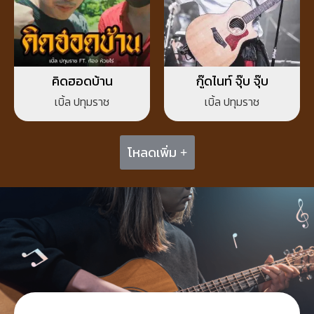
คิดฮอดบ้าน
กู๊ดไนท์ จุ๊บ จุ๊บ
เบิ้ล ปทุมราช
เบิ้ล ปทุมราช
โหลดเพิ่ม +