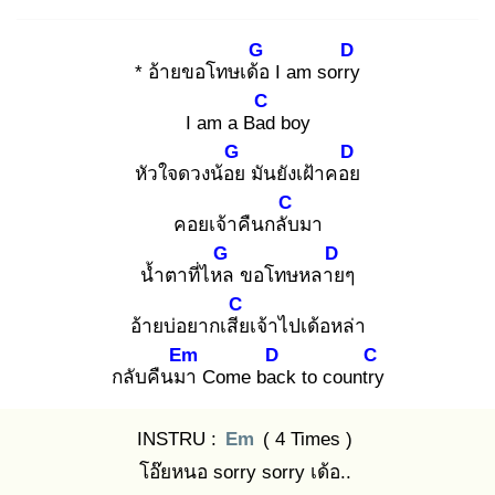
G
D
* อ้ายขอโทษเด้อ
I am sorry
C
I am a Bad
boy
G
D
หัวใจดวงน้อย
มันยังเฝ้าคอย
C
คอยเจ้าคืนกลับ
มา
G
D
น้ำตาที่ไหล
ขอโทษหลาย
ๆ
C
อ้ายบ่อยากเสีย
เจ้าไปเด้อหล่า
Em
D
C
กลับคืนมา
Come bac
k to country
INSTRU :
Em
( 4 Times )
โอ๊ยหนอ sorry sorry เด้อ..