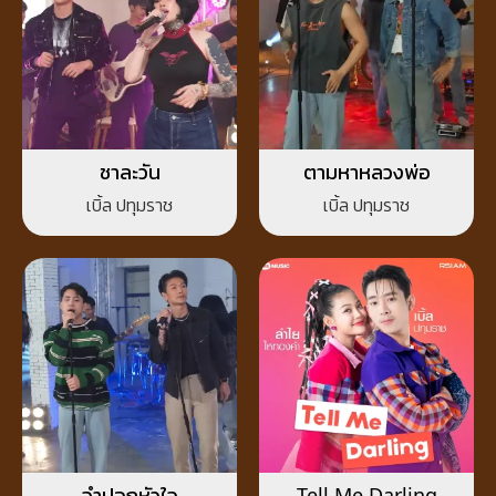
ชาละวัน
ตามหาหลวงพ่อ
เบิ้ล ปทุมราช
เบิ้ล ปทุมราช
จำปอกหัวใจ
Tell Me Darling