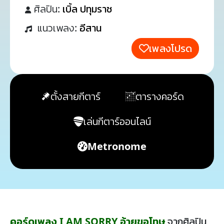
ศิลปิน:
เบิ้ล ปทุมราช
แนวเพลง:
อีสาน
เพลงโปรด
ตั้งสายกีตาร์
ตารางคอร์ด
เล่นกีตาร์ออนไลน์
Metronome
คอร์ดเพลง I AM SORRY อ้ายขอโทษ
จากศิลปิน