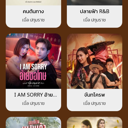
คนต้นทาง
ปลายฟ้า R&B
เบิ้ล ปทุมราช
เบิ้ล ปทุมราช
I AM SORRY อ้าย
จันทโครพ
ขอโทษ
เบิ้ล ปทุมราช
เบิ้ล ปทุมราช