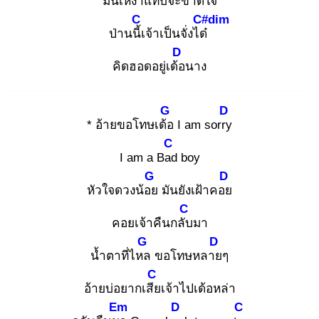
มันเหงา
แทบจะขาดใจ
C
C#dim
ป่านนี้เ
จ้าเป็นจั่งได๋
D
คิดฮอดอยู่เด้อ
นาง
G
D
* อ้ายขอโทษเด้อ
I am sorry
C
I am a Bad
boy
G
D
หัวใจดวงน้อย
มันยังเฝ้าคอย
C
คอยเจ้าคืนกลับ
มา
G
D
น้ำตาที่ไหล
ขอโทษหลาย
ๆ
C
อ้ายบ่อยากเสีย
เจ้าไปเด้อหล่า
Em
D
C