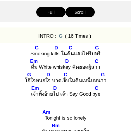
Full
Scroll
INTRO :
G
( 16 Times )
G
D
C
G
Smo
king kills
ในคืน
แสงไฟริบหรี่
Em
D
C
ดื่ม
White whiskey
คิดฮอดผู้สาว
G
D
C
G
โอ้ใ
จหนอใจ
บาดเจ็บ
ในคืนเหน็บหนาว
Em
D
C
เจ้า
ทิ้งอ้ายไป
เจ้า Say Good bye
Am
To
night is so lonely
Bm