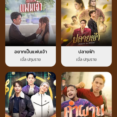
อยากเป็นแฟนเจ้า
ปลายฟ้า
เบิ้ล ปทุมราช
เบิ้ล ปทุมราช