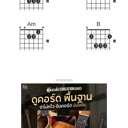
3
3
3
III
III
Am
B
x
o
o
x
1
2
3
1
1
III
III
3
3
3
SPONSORED