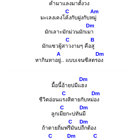
ค่ำมาแลงมาตั้งวง
C
Am
มะเลงเคงโค้ง
กับฝูงกับหมู่
Dm
มักเลาะมักม่วนมักเมา
C
B
มักแซวผู้สาว
งามๆ คือสู
A
Dm
หากินหาอยู่.
. แบบเจนซีสตรอง
Dm
มื้อนี้อ้ายบ่มีแฮง
C
Dm
ชีวิตอ่อนแรง
สิตายกับหม่อง
C
Dm
ลูกเมีย
กะบ่ทันมี
C
Dm
ถ้าตายถิ่มฟรีมั
นบ่ถืก
ต้อง
C
Dm
C