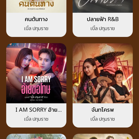
คนต้นทาง
ปลายฟ้า R&B
เบิ้ล ปทุมราช
เบิ้ล ปทุมราช
I AM SORRY อ้าย
จันทโครพ
ขอโทษ
เบิ้ล ปทุมราช
เบิ้ล ปทุมราช