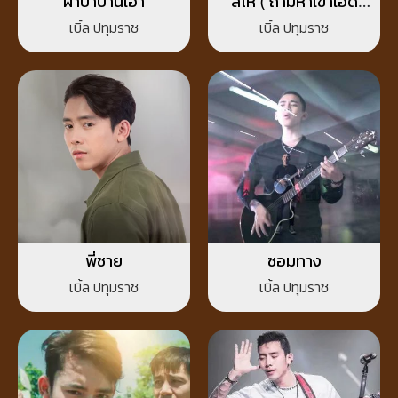
ผ้าป่าบ้านเฮา
ลี้ไห่ ( ถามหาเขาเฮ็ด
หยัง )
เบิ้ล ปทุมราช
เบิ้ล ปทุมราช
พี่ชาย
ซอมทาง
เบิ้ล ปทุมราช
เบิ้ล ปทุมราช