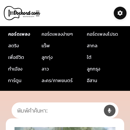
คอร์ดเพลง
คอร์ดเพลงง่ายๆ
คอร์ดเพลงโปรด
สตริง
แร็พ
สากล
เพื่อชีวิต
ลูกทุ่ง
ใต้
กำเมือง
ลาว
ลูกกรุง
การ์ตูน
ละคร/ภาพยนตร์
อีสาน