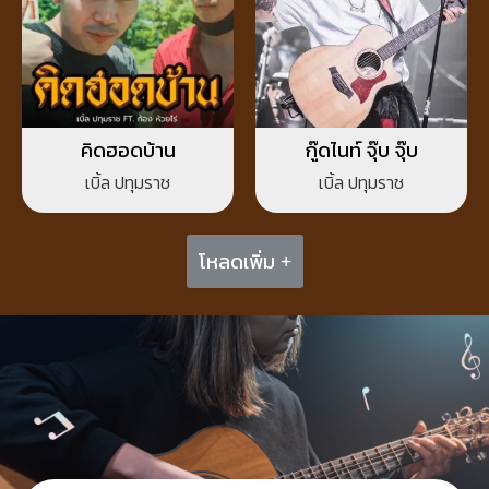
คิดฮอดบ้าน
กู๊ดไนท์ จุ๊บ จุ๊บ
เบิ้ล ปทุมราช
เบิ้ล ปทุมราช
โหลดเพิ่ม +