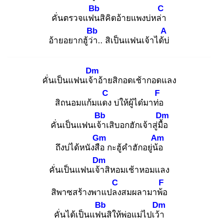
Bb
C
คั่นตรวจแฟน
สิคิดอ้ายแพงบ่หล่า
Bb
A
อ้ายอยากฮู้ว่า
.. สิเป็นแฟนเจ้าได้บ่
Dm
คั่นเป็นแฟนเจ้า
อ้ายสิกอดเช้ากอดแลง
C
F
สิถนอมแก้มแดง
บ่ให้ผู้ได๋มาท่อ
Bb
Dm
คั่นเป็นแฟนเจ้า
เสิบอกฮักเจ้าสู่มื้อ
Gm
Am
ถึงบ่ได้หนังสือ
กะฮู้คำฮักอยู่น้อ
Dm
คั่นเป็นแฟนเจ้า
สิหอมเช้าหอมแลง
C
F
สิพาซสร้างพาแปลง
สมผลามาพ้อ
Bb
Dm
คั่นได้เป็นแฟน
สิให้พ่อแม่ไปเว้า