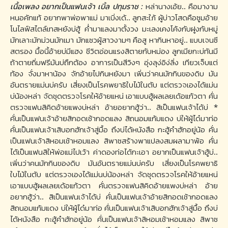
เนื้อเพลง อยากเป็นแฟนเจ้า เบิ้ล ปทุมราช :
หล่านางเอ้ย.. คือมางาม
หนอคักแท้ อยากพาพ่อพาแม่ มาเบิ่งเด้.. ลูกสะใภ้ ผู้บ่าวโสดคือซูมอ้าย
โนไลฟ์สไตล์เทสหยังบ่ฮู้ ค่ำมาแลงมาตั้งวง มะเลงเคงโค้งกับฝูงกับหมู่
มักเลาะมักม่วนมักเมา มักแซวผู้สาวงามๆ คือสู หากินหาอยู่.. แบบเจนซี
สตรอง มื้อนี้อ้ายบ่มีแฮง ชีวิตอ่อนแรงสิตายกับหม่อง ลูกเมียกะบ่ทันมี
ถ้าตายถิ่มฟรีมันบ่ถืกต้อง อาการเป็นสีวิงๆ อุ่งลุง่อิง่ลิ่ง เทียวเจ็บแต่
ท้อง จั่งมาหาน้อง จักอ้ายไปกินหยังมา เพิ่นว่าคนมักกินของดิบ มัน
อันตรายแม่นบ่ครับ เสี่ยงเป็นโรคพยาธิใบไม้ในตับ แต่ตรวจเองได้แม่น
บ่น้องหล่า จัดชุดตรวจโรคให้อ้ายแหน่ เอาแบบฮู้ผลเลยเด้อแก้วตา คั่น
ตรวจแฟนสิคิดอ้ายแพงบ่หล่า อ้ายอยากฮู้ว่า.. สิเป็นแฟนเจ้าได้บ่ *
คั่นเป็นแฟนเจ้าอ้ายสิกอดเช้ากอดแลง สิถนอมแก้มแดง บ่ให้ผู้ได๋มาท่อ
คั่นเป็นแฟนเจ้าเสิบอกฮักเจ้าสู่มื้อ ถึงบ่ได้หนังสือ กะฮู้คำฮักอยู่น้อ คั่น
เป็นแฟนเจ้าสิหอมเช้าหอมแลง สิพาซสร้างพาแปลงสมผลามาพ้อ คั่น
ได้เป็นแฟนสิให้พ่อแม่ไปเว้า ค่าดองท่อได้กะเอา อยากเป็นแฟนเจ้าฮู้บ่..
เพิ่นว่าคนมักกินของดิบ มันอันตรายแม่นบ่ครับ เสี่ยงเป็นโรคพยาธิ
ใบไม้ในตับ แต่ตรวจเองได้แม่นบ่น้องหล่า จัดชุดตรวจโรคให้อ้ายแหน่
เอาแบบฮู้ผลเลยเด้อแก้วตา คั่นตรวจแฟนสิคิดอ้ายแพงบ่หล่า อ้าย
อยากฮู้ว่า.. สิเป็นแฟนเจ้าได้บ่ คั่นเป็นแฟนเจ้าอ้ายสิกอดเช้ากอดแลง
สิถนอมแก้มแดง บ่ให้ผู้ได๋มาท่อ คั่นเป็นแฟนเจ้าเสิบอกฮักเจ้าสู่มื้อ ถึงบ่
ได้หนังสือ กะฮู้คำฮักอยู่น้อ คั่นเป็นแฟนเจ้าสิหอมเช้าหอมแลง สิพาซ