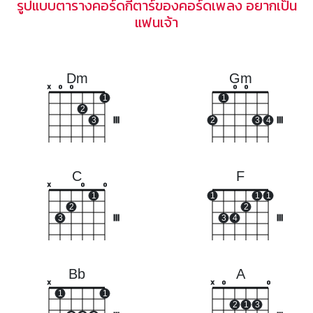
รูปแบบตารางคอร์ดกีตาร์ของคอร์ดเพลง อยากเป็น
แฟนเจ้า
Dm
Gm
x
o
o
o
o
1
1
2
3
III
2
3
4
III
C
F
x
o
o
1
1
1
1
2
2
3
III
3
4
III
Bb
A
x
x
o
o
1
1
2
1
3