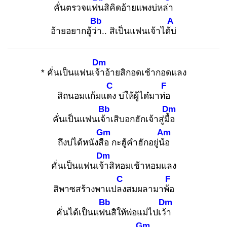
คั่นตรวจแฟน
สิคิดอ้ายแพงบ่หล่า
Bb
A
อ้ายอยากฮู้ว่า
.. สิเป็นแฟนเจ้าได้บ่
Dm
* คั่นเป็นแฟนเจ้า
อ้ายสิกอดเช้ากอดแลง
C
F
สิถนอมแก้มแดง
บ่ให้ผู้ได๋มาท่อ
Bb
Dm
คั่นเป็นแฟนเจ้า
เสิบอกฮักเจ้าสู่มื้อ
Gm
Am
ถึงบ่ได้หนังสือ
กะฮู้คำฮักอยู่น้อ
Dm
คั่นเป็นแฟนเจ้า
สิหอมเช้าหอมแลง
C
F
สิพาซสร้างพาแปลง
สมผลามาพ้อ
Bb
Dm
คั่นได้เป็นแฟน
สิให้พ่อแม่ไปเว้า
Gm