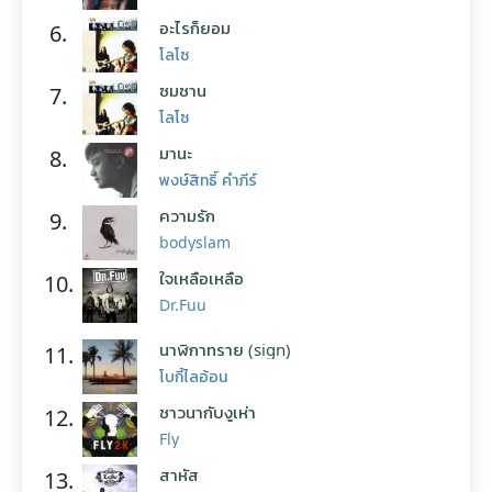
อะไรก็ยอม
6.
โลโซ
ซมซาน
7.
โลโซ
มานะ
8.
พงษ์สิทธิ์ คำภีร์
ความรัก
9.
bodyslam
ใจเหลือเหลือ
10.
Dr.Fuu
นาฬิกาทราย (sign)
11.
โบกี้ไลอ้อน
ชาวนากับงูเห่า
12.
Fly
สาหัส
13.