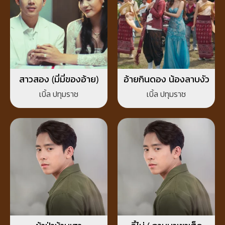
สาวสอง (มี่มี่ของอ้าย)
อ้ายกินดอง น้องลาบงัว
เบิ้ล ปทุมราช
เบิ้ล ปทุมราช