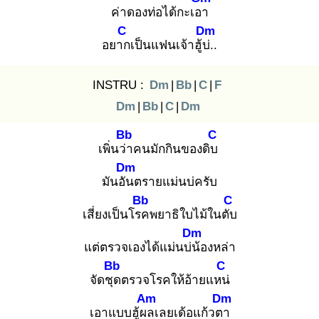
ค่าดองท่อได้กะเอา
C
Dm
อยาก
เป็นแฟนเจ้าฮู้บ่.
.
INSTRU :
Dm
|
Bb
|
C
|
F
Dm
|
Bb
|
C
|
Dm
Bb
C
เพิ่นว่า
คนมักกินของดิบ
Dm
มันอัน
ตรายแม่นบ่ครับ
Bb
C
เสี่ยงเป็นโรค
พยาธิใบไม้ในตับ
Dm
แต่ตรวจเองได้แม่นบ่น้
องหล่า
Bb
C
จัดชุด
ตรวจโรคให้อ้ายแหน่
Am
Dm
เอาแบบฮู้ผล
เลยเด้อแก้วตา