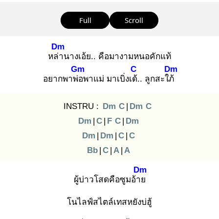
Full
Scroll
Dm
หล่า
นางเอ้ย.. คือมางามหนอคักแท้
Gm
C
Dm
อยากพาพ่อ
พาแม่ มาเบิ่งเด้.
. ลูกสะใภ้
INSTRU :
Dm
C
|
Dm
C
Dm
|
C
|
F
C
|
Dm
Dm
|
Dm
|
C
|
C
Bb
|
C
|
A
|
A
Dm
ผู้บ่าวโสดคือซูมอ้าย
โนไลฟ์สไตล์เทสหยังบ่ฮู้