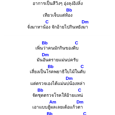
อาการ
เป็นสีวิงๆ
อุ่งลุง่อิง่ลิ่ง
Bb
เทียวเจ็บแต่ท้อง
C
Dm
จั่งมาหาน้อง
จักอ้ายไปกินหยังมา
Bb
C
เพิ่นว่า
คนมักกินของดิบ
Dm
มันอัน
ตรายแม่นบ่ครับ
Bb
C
เสี่ยงเป็นโรค
พยาธิใบไม้ในตับ
Dm
แต่ตรวจเองได้แม่นบ่น้
องหล่า
Bb
C
จัดชุด
ตรวจโรคให้อ้ายแหน่
Am
Dm
เอาแบบฮู้ผล
เลยเด้อแก้วตา
Bb
C