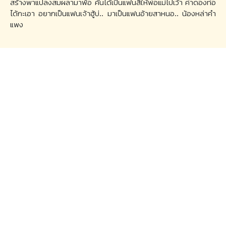
สร้างพาแปลงสมผลามาพ้อ คั่นได้เป็นแฟนสิให้พ่อแม่ไปเว้า ค่าดองท่อ
ได้กะเอา อยากเป็นแฟนเจ้าฮู้บ่.. มาเป็นแฟนอ้ายสาหนอ.. น้องหล่าคำ
แพง