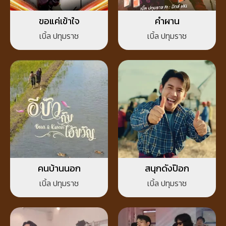
ขอแค่เข้าใจ
คำผาน
เบิ้ล ปทุมราช
เบิ้ล ปทุมราช
คนบ้านนอก
สนุกดังป๊อก
เบิ้ล ปทุมราช
เบิ้ล ปทุมราช