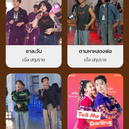
ชาละวัน
ตามหาหลวงพ่อ
เบิ้ล ปทุมราช
เบิ้ล ปทุมราช