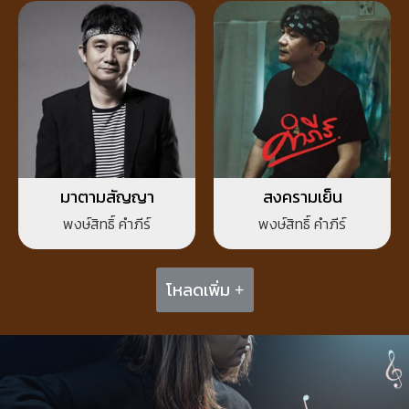
มาตามสัญญา
สงครามเย็น
พงษ์สิทธิ์ คำภีร์
พงษ์สิทธิ์ คำภีร์
โหลดเพิ่ม +