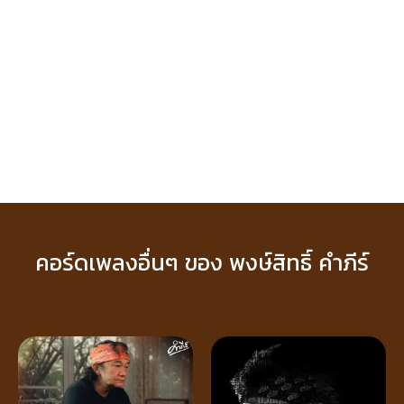
คอร์ดเพลงอื่นๆ ของ พงษ์สิทธิ์ คำภีร์