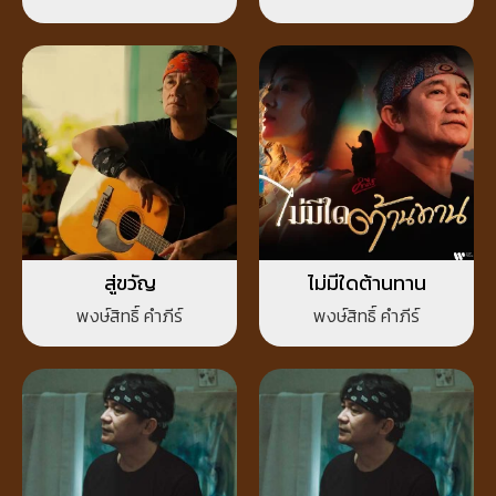
สู่ขวัญ
ไม่มีใดต้านทาน
พงษ์สิทธิ์ คำภีร์
พงษ์สิทธิ์ คำภีร์