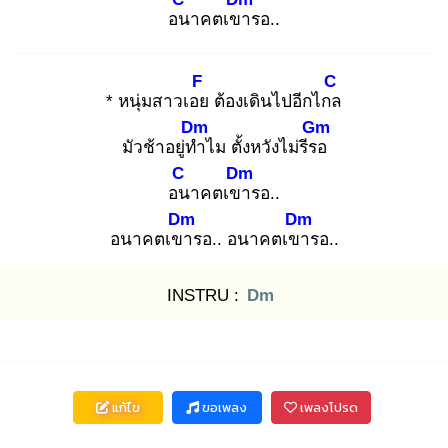
อน
าคตเขา
รอ..
F
C
* หนุ่มสาวเอย
ต้องเดินไปอีกไกล
Dm
Gm
มัวช้าอยู่ทำ
ไม ตั้งหวังไม่รีรอ
C
Dm
อน
าคตเขา
รอ..
Dm
Dm
อนาคตเขา
รอ.. อนาคตเขา
รอ..
INSTRU :
Dm
แก้ไข
ขอเพลง
เพลงโปรด