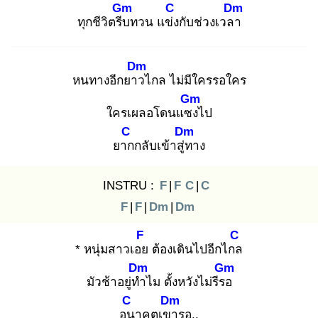
Gm
C
Dm
ทุกชีวิตรีบ
ทวน แข่ง
กับช่วงเวลา
Dm
หนทางอีกยาว
ไกล ไม่มีใครรอใคร
Gm
ใครเผลอโดนแซง
ไป
C
Dm
ยาก
กลับเข้าสู่ท
าง
INSTRU :
F
|
F
C
|
C
F
|
F
|
Dm
|
Dm
F
C
* หนุ่มสาวเอย
ต้องเดินไปอีกไกล
Dm
Gm
มัวช้าอยู่ทำ
ไม ตั้งหวังไม่รีรอ
C
Dm
อน
าคตเขา
รอ..