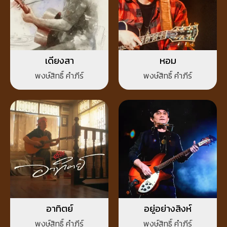
เดียงสา
หอม
พงษ์สิทธิ์ คำภีร์
พงษ์สิทธิ์ คำภีร์
อาทิตย์
อยู่อย่างสิงห์
พงษ์สิทธิ์ คำภีร์
พงษ์สิทธิ์ คำภีร์