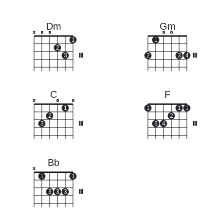
Dm
Gm
x
o
o
o
o
1
1
2
3
III
2
3
4
III
C
F
x
o
o
1
1
1
1
2
2
3
III
3
4
III
Bb
x
1
1
3
3
3
III