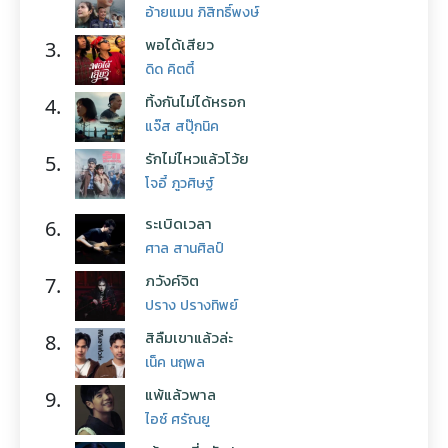
อ้ายแมน ภิสิทธิ์พงษ์
พอได้เสียว
3.
ดิด คิตตี้
ทิ้งกันไม่ได้หรอก
4.
แจ๊ส สปุ๊กนิค
รักไม่ไหวแล้วโว้ย
5.
โจอี้ ภูวศิษฐ์
ระเบิดเวลา
6.
ศาล สานศิลป์
ภวังค์จิต
7.
ปราง ปรางทิพย์
สิลืมเขาแล้วล่ะ
8.
เน็ค นฤพล
แพ้แล้วพาล
9.
ไอซ์ ศรัณยู