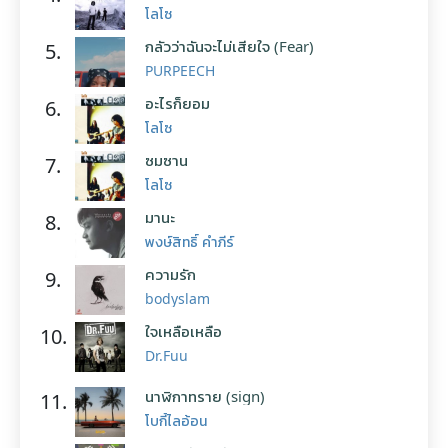
โลโซ
กลัวว่าฉันจะไม่เสียใจ (Fear)
5.
PURPEECH
อะไรก็ยอม
6.
โลโซ
ซมซาน
7.
โลโซ
มานะ
8.
พงษ์สิทธิ์ คำภีร์
ความรัก
9.
bodyslam
ใจเหลือเหลือ
10.
Dr.Fuu
นาฬิกาทราย (sign)
11.
โบกี้ไลอ้อน