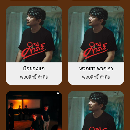
มือของแก
พวกเขา พวกเรา
พงษ์สิทธิ์ คำภีร์
พงษ์สิทธิ์ คำภีร์