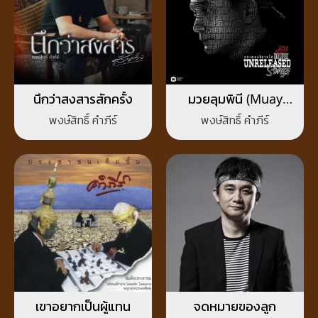
นึกว่าสงสารสักครั้ง
มวยลุมพินี (Muay
Lumpini)
พงษ์สิทธิ์ คำภีร์
พงษ์สิทธิ์ คำภีร์
เขาอยากเป็นผู้แทน
จดหมายของลูก