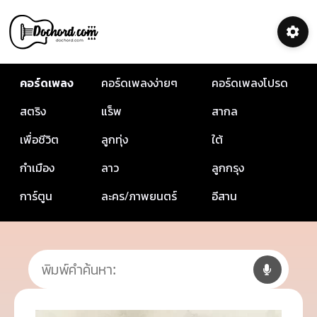
คอร์ดเพลง
คอร์ดเพลงง่ายๆ
คอร์ดเพลงโปรด
สตริง
แร็พ
สากล
เพื่อชีวิต
ลูกทุ่ง
ใต้
กำเมือง
ลาว
ลูกกรุง
การ์ตูน
ละคร/ภาพยนตร์
อีสาน