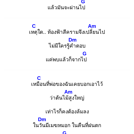
G
แล้วมันจะผ่านไป
C
Am
เหตุ
ใด.. ท้องฟ้าสีครามจึงเปลี่ย
นไป
Dm
ไม่มีใครรู้คำ
ตอบ
G
แค่พบแล้วก็จากไป
C
เหมือ
นที่พ่อของฉันเคยบอกเอาไว้
Am
ว่าต้นไม้สู
งใหญ่
เท่าไรก็คงต้องล้มลง
Dm
ในวัน
มีเมฆหมอก ในคืนที่ฝนตก
G