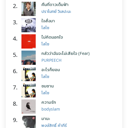
คืนที่ดาวเต็มฟ้า
2.
ปราโมทย์ วิเลปะนะ
ใจสั่งมา
3.
โลโซ
ไม่คิดนอกใจ
4.
โลโซ
กลัวว่าฉันจะไม่เสียใจ (Fear)
5.
PURPEECH
อะไรก็ยอม
6.
โลโซ
ซมซาน
7.
โลโซ
ความรัก
8.
bodyslam
มานะ
9.
พงษ์สิทธิ์ คำภีร์