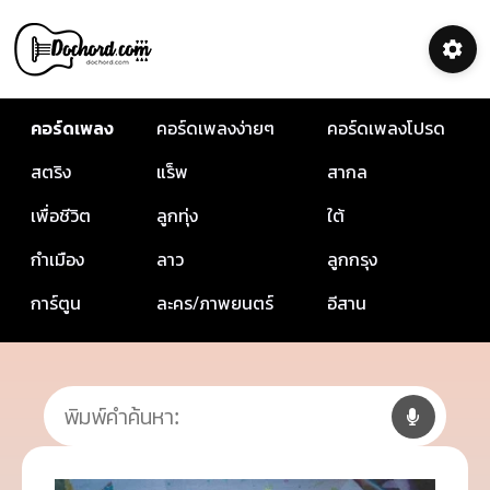
คอร์ดเพลง
คอร์ดเพลงง่ายๆ
คอร์ดเพลงโปรด
สตริง
แร็พ
สากล
เพื่อชีวิต
ลูกทุ่ง
ใต้
กำเมือง
ลาว
ลูกกรุง
การ์ตูน
ละคร/ภาพยนตร์
อีสาน