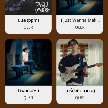
นนล (ppm)
I Just Wanna Make
You Mine
QLER
QLER
ไว้พบกันใหม่
แมรี่ยังคิดมากอยู่
QLER
QLER