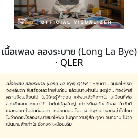
เนื้อเพลง ลองระบาย (Long La Bye)
·
QLER
เนื้อเพลง ลองระบาย (Long La Bye) QLER :
หลับตา.. ฉันขอให้เธอ
จงหลับตา ลืมเรื่องเลวร้ายไปก่อน แล้วมันจะผ่านไป เหตุใด.. ท้องฟ้าสี
ครามจึงเปลี่ยนไป ไม่มีใครรู้คำตอบ แค่พบแล้วก็จากไป เหมือนที่พ่อ
ของฉันเคยบอกเอาไว้ ว่าต้นไม้สูงใหญ่ เท่าไรก็คงต้องล้มลง ในวันมี
เมฆหมอก ในคืนที่ฝนตก เหมือนกัน.. ไม่ต่าง สีพู่กัน เธอยังจำได้ไหม
ไม่ว่าคิดอะไรลองระบายมาให้ฟัง ในทุกความรู้สึก ทุกๆ วันที่ผ่าน ไม่ว่า
เนิ่นนานสักเท่าไร ยังคงจะเหมือนเดิม