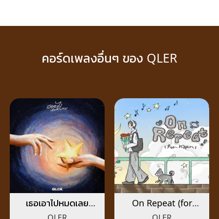
คอร์ดเพลงอื่นๆ ของ QLER
เธอเอาไปหมดเลย
On Repeat (for
(VOIDED)
khun)
QLER
QLER