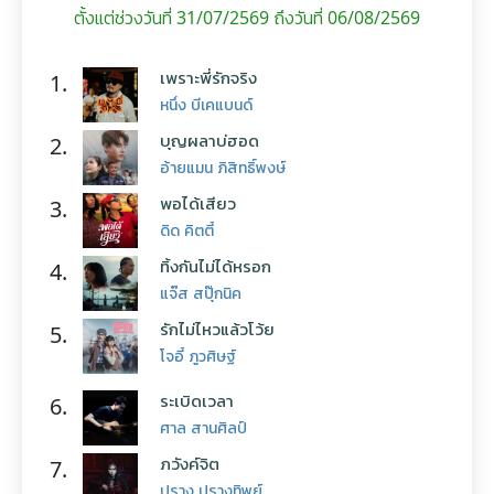
ตั้งแต่ช่วงวันที่ 31/07/2569 ถึงวันที่ 06/08/2569
เพราะพี่รักจริง
1.
หนึ่ง บีเคแบนด์
บุญผลาบ่ฮอด
2.
อ้ายแมน ภิสิทธิ์พงษ์
พอได้เสียว
3.
ดิด คิตตี้
ทิ้งกันไม่ได้หรอก
4.
แจ๊ส สปุ๊กนิค
รักไม่ไหวแล้วโว้ย
5.
โจอี้ ภูวศิษฐ์
ระเบิดเวลา
6.
ศาล สานศิลป์
ภวังค์จิต
7.
ปราง ปรางทิพย์