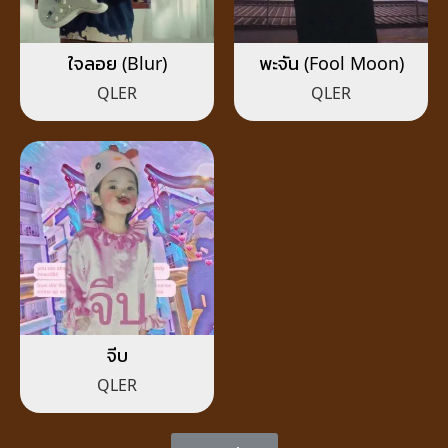
ใจลอย (Blur)
พะจัน (Fool Moon)
QLER
QLER
จีบ
QLER