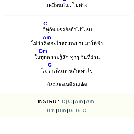
เหมือนกัน
.. ไม่ต่าง
C
สีพู่
กัน เธอยังจำได้ไหม
Am
ไม่ว่าคิด
อะไรลองระบายมาให้ฟัง
Dm
ในทุก
ความรู้สึก ทุกๆ วันที่ผ่าน
G
ไม่ว่า
เนิ่นนานสักเท่าไร
ยังคงจะเหมือนเดิม
INSTRU :
C
|
C
|
Am
|
Am
Dm
|
Dm
|
G
|
G
|
C