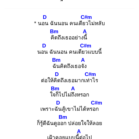
D
C#m
* นอน
ฉันนอน คนเดียว
ไม่หลับ
Bm
A
คิด
ถึงเธออย่างนี้
D
C#m
นอน
ฉันนอน คนเดียว
แบบนี้
Bm
A
ฉัน
คิดถึงเธอจัง
D
C#m
ต่อให้คิด
ถึงเธอมากเท่า
ไร
Bm
A
ใจก็
ไปไม่ถึง
หรอก
D
C#m
เพราะฉัน
สู้เขาไม่ได้หรอก
Bm
ก็รู้ดีฉันดูออก
ปล่อยใจให้ลอย
A
เฝ้าคอยแบบนี้ต่
อไป