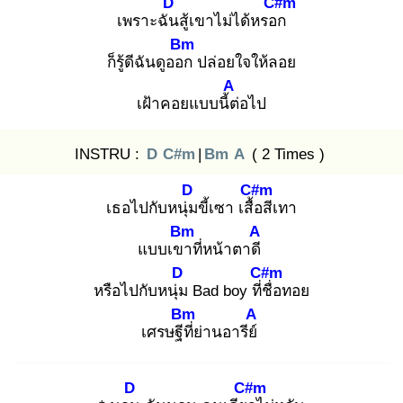
D
C#m
เพราะฉัน
สู้เขาไม่ได้หรอก
Bm
ก็รู้ดีฉันดูออก
ปล่อยใจให้ลอย
A
เฝ้าคอยแบบนี้ต่
อไป
INSTRU :
D
C#m
|
Bm
A
( 2 Times )
D
C#m
เธอไปกับหนุ่ม
ขี้เซา เสื้อ
สีเทา
Bm
A
แบบเขา
ที่หน้าตาดี
D
C#m
หรือไปกับหนุ่ม
Bad boy ที่ชื่
อทอย
Bm
A
เศรษฐีที่
ย่านอารีย์
D
C#m