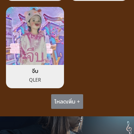
จีบ
QLER
โหลดเพิ่ม +