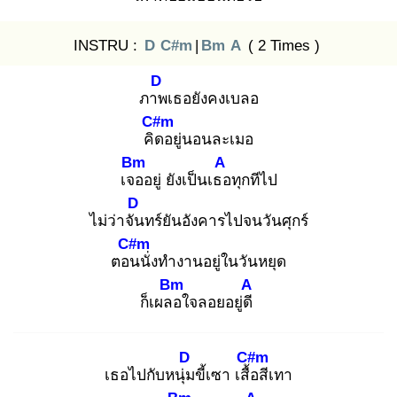
INSTRU :
D
C#m
|
Bm
A
( 2 Times )
D
ภาพ
เธอยังคงเบลอ
C#m
คิด
อยู่นอนละเมอ
Bm
A
เจอ
อยู่ ยังเป็นเธอ
ทุกทีไป
D
ไม่ว่าจัน
ทร์ยันอังคารไปจนวันศุกร์
C#m
ตอน
นั่งทำงานอยู่ในวันหยุด
Bm
A
ก็เผลอ
ใจลอยอยู่ดี
D
C#m
เธอไปกับหนุ่ม
ขี้เซา เสื้อ
สีเทา