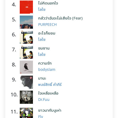
ไม่คิดนอกใจ
4.
โลโซ
กลัวว่าฉันจะไม่เสียใจ (Fear)
5.
PURPEECH
อะไรก็ยอม
6.
โลโซ
ซมซาน
7.
โลโซ
ความรัก
8.
bodyslam
มานะ
9.
พงษ์สิทธิ์ คำภีร์
ใจเหลือเหลือ
10.
Dr.Fuu
ชาวนากับงูเห่า
11.
Fly