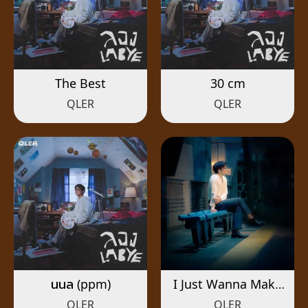
The Best
30 cm
QLER
QLER
นนล (ppm)
I Just Wanna Make
You Mine
QLER
QLER