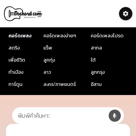
คอร์ดเพลง
คอร์ดเพลงง่ายๆ
คอร์ดเพลงโปรด
สตริง
แร็พ
สากล
เพื่อชีวิต
ลูกทุ่ง
ใต้
กำเมือง
ลาว
ลูกกรุง
การ์ตูน
ละคร/ภาพยนตร์
อีสาน