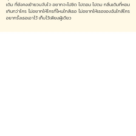
เดิม ที่ยังคงเย้ายวนจับใจ อยากจะไปชิด ไปดอม ไปดม กลิ่นเดิมที่หอม
เกินกว่าใคร ไม่อยากให้ใครที่ไหนใกล้เธอ ไม่อยากให้เธอของฉันใกล้ใคร
อยากรั้งเธอเอาไว้ เก็บไว้เพียงผู้เดียว