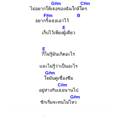
G#m
C#m
ไม่อยากให้เธอ
ของฉันใกล้ใคร
F#m
B
อยากรั้ง
เธอเอาไว้
E
เก็บไว้เพียงผู้เ
ดียว
E
ก็ไ
ม่รู้มันเกิดอะไร
และไม่รู้ว่าเป็นอะไร
G#m
ใจมั
นดูเซื่องซึม
C#m
อยู่ห่างกับเธอ
นานไป
G#m
ชักเริ่มจะทนไม่ไหว