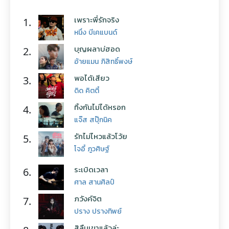
เพราะพี่รักจริง
1.
หนึ่ง บีเคแบนด์
บุญผลาบ่ฮอด
2.
อ้ายแมน ภิสิทธิ์พงษ์
พอได้เสียว
3.
ดิด คิตตี้
ทิ้งกันไม่ได้หรอก
4.
แจ๊ส สปุ๊กนิค
รักไม่ไหวแล้วโว้ย
5.
โจอี้ ภูวศิษฐ์
ระเบิดเวลา
6.
ศาล สานศิลป์
ภวังค์จิต
7.
ปราง ปรางทิพย์
สิลืมเขาแล้วล่ะ