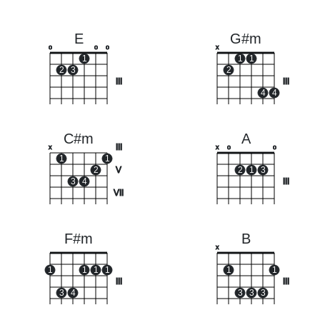
E
G#m
o
o
o
x
1
1
1
2
3
2
III
III
4
4
C#m
A
III
x
x
o
o
1
1
2
V
2
1
3
3
4
III
VII
F#m
B
x
1
1
1
1
1
1
III
III
3
4
3
3
3