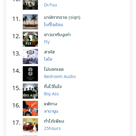
Dr.Fuu
นาฬิกาทราย (sign)
11.
โบกี้ไลอ้อน
ชาวนากับงูเห่า
12.
Fly
สาหัส
13.
โลโซ
ไม่บอกเธอ
14.
Bedroom Audio
ทิ้งไว้ในใจ
15.
Big Ass
แพ้ทาง
16.
ลาบานูน
ทำได้เพียง
17.
25hours