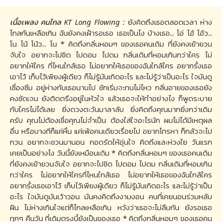
เนื้อเพลง คนไกล KT Long Flowing :
ยังคิดถึงเธอตลอดเวลา ห่าง
ไกลกันเหลือเกิน ฉันยังคงเฝ้ารอเธอ เธอเป็นไง บ้างเธอ.. โอ่ โอ้ โอ้ว..
โน โน้ โน้ว.. โน * คิดถึงกลิ่นหอมๆ ของเธอคนเดิม ที่ยังคงเย้ายวน
จับใจ อยากจะไปชิด ไปดอม ไปดม กลิ่นเดิมที่หอมเกินกว่าใคร ไม่
อยากให้ใคร ที่ไหนใกล้เธอ ไม่อยากให้เธอของฉันใกล้ใคร อยากรั้งเธอ
เอาไว้ เก็บไว้เพียงผู้เดียว ก็ไม่รู้มันเกิดอะไร และไม่รู้ว่าเป็นอะไร ใจมันดู
เซื่องซึม อยู่ห่างกับเธอนานไป ชักเริ่มจะทนไม่ไหว กลิ่นอายของเธอยัง
คงชัดเจน ยังติดตรึงอยู่ในหัวใจ แล้วเธอจะให้ทำอย่างไง ก็พูดระบาย
กับใครไม่ได้เลย ยิ่งดวงตะวันมาลาลับ ยิ่งคิดถึงคุณมากยิ่งกว่าเดิม
ครับ คุณไม่ต้องเชื่อคุณไม่จำเป็น ต้องใส่ใจอะไรนัก ผมไม่ได้มีเหตุผล
อื่น หรือบางทีก็แค่หื่น แค่เพ้อคนเดียวเรื่อยไป อยากโทรหา ก็กลัวจะไป
กวน อยากจะชวนมานอน กอดรัดให้อุ่นใจ คิดถึงและห่วงใย วันแรก
เคยเป็นอย่างไง วันนี้ยังเหมือนเดิม * คิดถึงกลิ่นหอมๆ ของเธอคนเดิม
ที่ยังคงเย้ายวนจับใจ อยากจะไปชิด ไปดอม ไปดม กลิ่นเดิมที่หอมเกิน
กว่าใคร ไม่อยากให้ใครที่ไหนใกล้เธอ ไม่อยากให้เธอของฉันใกล้ใคร
อยากรั้งเธอเอาไว้ เก็บไว้เพียงผู้เดียว ก็ไม่รู้มันเกิดอะไร และไม่รู้ว่าเป็น
อะไร ใจมันดูมันเว้าวอน มันคงคิดถึงงามงอน คนที่เคยนอนร่วมหลับ
ฝัน ไม่ห่างเกินใจแต่ก็ไกลเหลือเกิน หวังว่าเธอจะไม่ลืมกัน ยังรอเธอ
ทุกๆ คืนวัน ที่เดิมตรงนี้ยังเป็นของเธอ * คิดถึงกลิ่นหอมๆ ของเธอคน