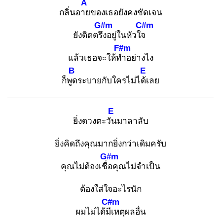
A
กลิ่นอาย
ของเธอยังคงชัดเจน
G#m
C#m
ยังติดตรึง
อยู่ในหัวใจ
F#m
แล้วเธอจะให้ทำ
อย่างไง
B
E
ก็พูด
ระบายกับใครไม่ได้เ
ลย
E
ยิ่งดวงตะวัน
มาลาลับ
ยิ่งคิดถึงคุณมากยิ่งกว่าเดิมครับ
G#m
คุณไม่ต้องเชื่อ
คุณไม่จำเป็น
ต้องใส่ใจอะไรนัก
C#m
ผมไม่ได้มีเ
หตุผลอื่น