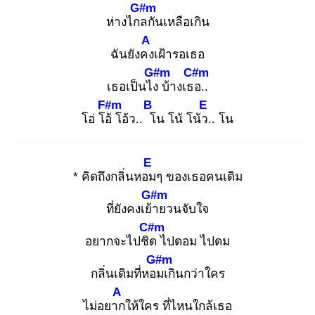
G#m
ห่างไกล
กันเหลือเกิน
A
ฉันยังคง
เฝ้ารอเธอ
G#m
C#m
เธอเป็นไง
บ้างเธอ
..
F#m
B
E
โอ่ โอ้
โอ้ว.. โ
น โน้ โน้ว.
. โน
E
* คิดถึงกลิ่นหอม
ๆ ของเธอคนเดิม
G#m
ที่ยังคงเย้า
ยวนจับใจ
C#m
อยากจะไปชิด
ไปดอม ไปดม
G#m
กลิ่นเดิมที่หอม
เกินกว่าใคร
A
ไม่อยาก
ให้ใคร ที่ไหนใกล้เธอ