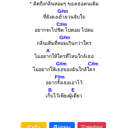
* คิดถึงกลิ่นหอม
ๆ ของเธอคนเดิม
G#m
ที่ยังคงเย้า
ยวนจับใจ
C#m
อยากจะไปชิด
ไปดอม ไปดม
G#m
กลิ่นเดิมที่หอม
เกินกว่าใคร
A
ไม่อยาก
ให้ใครที่ไหนใกล้เธอ
G#m
C#m
ไม่อยากให้เธอ
ของฉันใกล้ใคร
F#m
อยากรั้ง
เธอเอาไว้
B
E
เก็บ
ไว้เพียงผู้เดี
ยว
แก้ไข
ขอเพลง
เพลงโปรด