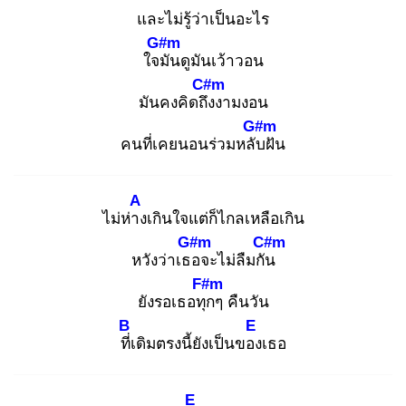
และไม่รู้ว่าเป็นอะไร
G#m
ใจมั
นดูมันเว้าวอน
C#m
มันคงคิดถึง
งามงอน
G#m
คนที่เคยนอนร่วมหลับ
ฝัน
A
ไม่ห่าง
เกินใจแต่ก็ไกลเหลือเกิน
G#m
C#m
หวังว่าเธอ
จะไม่ลืมกัน
F#m
ยังรอเธอทุก
ๆ คืนวัน
B
E
ที่เ
ดิมตรงนี้ยังเป็นของ
เธอ
E