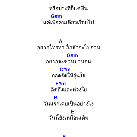
หรือบางทีก็แค่หื่น
G#m
แค่เพ้อ
คนเดียวเรื่อยไป
A
อยากโทรหา
ก็กลัวจะไปกวน
G#m
อยากจะชวน
มานอน
C#m
กอดรัด
ให้อุ่นใจ
F#m
คิดถึง
และห่วงใย
B
วันแรก
เคยเป็นอย่างไง
E
วันนี้ยังเหมือ
นเดิม
E