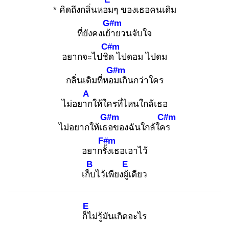
* คิดถึงกลิ่นหอม
ๆ ของเธอคนเดิม
G#m
ที่ยังคงเย้า
ยวนจับใจ
C#m
อยากจะไปชิด
ไปดอม ไปดม
G#m
กลิ่นเดิมที่หอม
เกินกว่าใคร
A
ไม่อยาก
ให้ใครที่ไหนใกล้เธอ
G#m
C#m
ไม่อยากให้เธอ
ของฉันใกล้ใคร
F#m
อยากรั้ง
เธอเอาไว้
B
E
เก็บ
ไว้เพียงผู้เ
ดียว
E
ก็ไ
ม่รู้มันเกิดอะไร