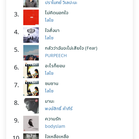
ปราโมทย์ วิเลปะนะ
ไม่คิดนอกใจ
3.
โลโซ
ใจสั่งมา
4.
โลโซ
กลัวว่าฉันจะไม่เสียใจ (Fear)
5.
PURPEECH
อะไรก็ยอม
6.
โลโซ
ซมซาน
7.
โลโซ
มานะ
8.
พงษ์สิทธิ์ คำภีร์
ความรัก
9.
bodyslam
ใจเหลือเหลือ
10.