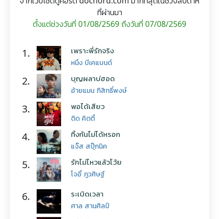
จากเว็บไซต์ดูคอร์ด dochord.com มากที่สุดในช่วงสัปดาห์
ที่ผ่านมา
ตั้งแต่ช่วงวันที่ 01/08/2569 ถึงวันที่ 07/08/2569
เพราะพี่รักจริง
1.
หนึ่ง บีเคแบนด์
บุญผลาบ่ฮอด
2.
อ้ายแมน ภิสิทธิ์พงษ์
พอได้เสียว
3.
ดิด คิตตี้
ทิ้งกันไม่ได้หรอก
4.
แจ๊ส สปุ๊กนิค
รักไม่ไหวแล้วโว้ย
5.
โจอี้ ภูวศิษฐ์
ระเบิดเวลา
6.
ศาล สานศิลป์