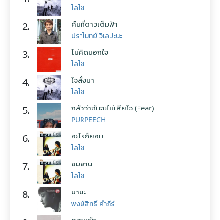
โลโซ
คืนที่ดาวเต็มฟ้า
2.
ปราโมทย์ วิเลปะนะ
ไม่คิดนอกใจ
3.
โลโซ
ใจสั่งมา
4.
โลโซ
กลัวว่าฉันจะไม่เสียใจ (Fear)
5.
PURPEECH
อะไรก็ยอม
6.
โลโซ
ซมซาน
7.
โลโซ
มานะ
8.
พงษ์สิทธิ์ คำภีร์
ความรัก