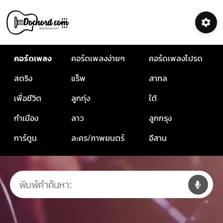
คอร์ดเพลง
คอร์ดเพลงง่ายๆ
คอร์ดเพลงโปรด
สตริง
แร็พ
สากล
เพื่อชีวิต
ลูกทุ่ง
ใต้
กำเมือง
ลาว
ลูกกรุง
การ์ตูน
ละคร/ภาพยนตร์
อีสาน