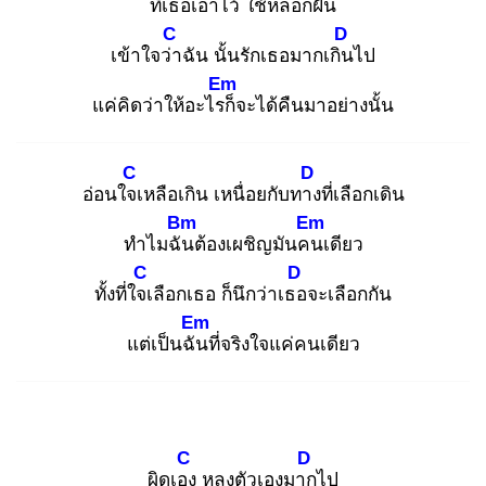
ที่เธอเอาไว้ ใช้หลอก
ฝัน
C
D
เข้าใจว่า
ฉัน นั้นรักเธอมากเกิน
ไป
Em
แค่คิดว่าให้อะไรก็
จะได้คืนมาอย่างนั้น
C
D
อ่อนใจเ
หลือเกิน เหนื่อยกับทาง
ที่เลือกเดิน
Bm
Em
ทำไมฉัน
ต้องเผชิญมันคน
เดียว
C
D
ทั้งที่ใจเ
ลือกเธอ ก็นึกว่าเธอ
จะเลือกกัน
Em
แต่เป็นฉัน
ที่จริงใจแค่คนเดียว
C
D
ผิดเอง
หลงตัวเองมาก
ไป