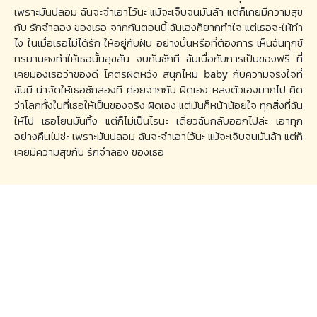
เพราะมันปลอม ฉันจะจำเอาไว้นะ แม้จะเจ็บจนมันล้า แต่ก็เคยมีความสุข
กับ รักจำลอง ของเธอ จากกันตอนนี้ ฉันเองก็ยากทำใจ แต่เธอจะให้ทำ
ไง ในเมื่อเธอไม่ได้รัก ให้อยู่กับฝัน อย่างนั้นหรือที่ต้องการ เห็นฉันทุกข์
ทรมานคงทำให้เธอนั้นสุขสัน จบกันซักที ฉันเบื่อกับการเป็นของฟรี ที่
เคยมองเธอว่าของดี โคตรผิดหวัง สนุกไหม baby กับความจริงใจที่
ฉันมี น่าจัดให้เธอซักสองที ค่อยจากกัน ผิดเอง หลงตัวเองมากไป คิด
ว่าโลกทั้งใบที่เธอให้เป็นของจริง ผิดเอง แต่มันก็หน้าน้อยใจ ทุกสิ่งที่ฉัน
ให้ไป เธอโยนมันทิ้ง แต่ก็ไม่เป็นไรนะ เดี๋ยวฉันกลับออกไปล่ะ เอาทุก
อย่างคืนไปซ่ะ เพราะมันปลอม ฉันจะจำเอาไว้นะ แม้จะเจ็บจนมันล้า แต่ก็
เคยมีความสุขกับ รักจำลอง ของเธอ