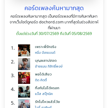
คอร์ดเพลงค้นหามากสุด
คอร์ดเพลงค้นหามากสุด เป็นคอร์ดเพลงที่มีการค้นหาค้นหา
จากเว็บไซต์ดูคอร์ด dochord.com มากที่สุดในช่วงสัปดาห์
ที่ผ่านมา
ตั้งแต่ช่วงวันที่ 30/07/2569 ถึงวันที่ 05/08/2569
เพราะพี่รักจริง
1.
หนึ่ง บีเคแบนด์
บุญผลาบ่ฮอด
2.
อ้ายแมน ภิสิทธิ์พงษ์
พอได้เสียว
3.
ดิด คิตตี้
ทิ้งกันไม่ได้หรอก
4.
แจ๊ส สปุ๊กนิค
รักไม่ไหวแล้วโว้ย
5.
โจอี้ ภูวศิษฐ์