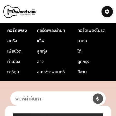
คอร์ดเพลง
คอร์ดเพลงง่ายๆ
คอร์ดเพลงโปรด
สตริง
แร็พ
สากล
เพื่อชีวิต
ลูกทุ่ง
ใต้
กำเมือง
ลาว
ลูกกรุง
การ์ตูน
ละคร/ภาพยนตร์
อีสาน