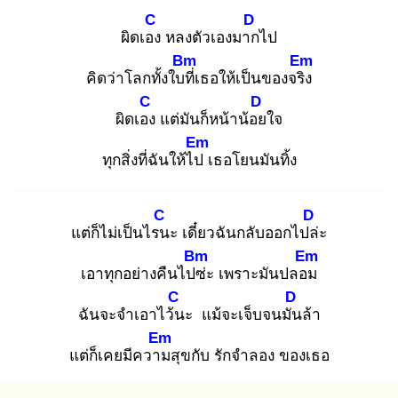
C
D
ผิดเอง
หลงตัวเองมาก
ไป
Bm
Em
คิดว่าโลกทั้งใบที่
เธอให้เป็นของจริง
C
D
ผิดเอง
แต่มันก็หน้าน้อย
ใจ
Em
ทุกสิ่งที่ฉันให้ไป
เธอโยนมันทิ้ง
C
D
แต่ก็ไม่เป็นไรน
ะ เดี๋ยวฉันกลับออกไปล่
ะ
Bm
Em
เอาทุกอย่างคืนไปซ่
ะ เพราะมันปลอม
C
D
ฉันจะจำเอาไว้น
ะ แม้จะเจ็บจนมัน
ล้า
Em
แต่ก็เคยมีความ
สุขกับ รักจำลอง ของเธอ