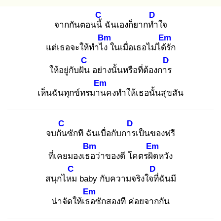
C
D
จากกันตอนนี้
ฉันเองก็ยากทำ
ใจ
Bm
Em
แต่เธอจะให้ทำไง
ในเมื่อเธอไม่ได้รั
ก
C
D
ให้อยู่กับฝัน
อย่างนั้นหรือที่ต้องการ
Em
เห็นฉันทุกข์ทรมาน
คงทำให้เธอนั้นสุขสัน
C
D
จบกัน
ซักที ฉันเบื่อกับการ
เป็นของฟรี
Bm
Em
ที่เคยมองเธอ
ว่าของดี โคตรผิด
หวัง
C
D
สนุกไหม
baby กับความจริงใจที่
ฉันมี
Em
น่าจัดให้เธอ
ซักสองที ค่อยจากกัน