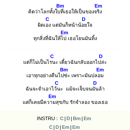
Bm
Em
คิดว่าโลกทั้งใบที่
เธอให้เป็นของจริง
C
D
ผิดเอง
แต่มันก็หน้าน้อย
ใจ
Em
ทุกสิ่งที่ฉันให้ไป
เธอโยนมันทิ้ง
C
D
แต่ก็ไม่เป็นไรน
ะ เดี๋ยวฉันกลับออกไปล่
ะ
Bm
Em
เอาทุกอย่างคืนไปซ่
ะ เพราะมันปลอม
C
D
ฉันจะจำเอาไว้น
ะ แม้จะเจ็บจนมัน
ล้า
Em
แต่ก็เคยมีความ
สุขกับ รักจำลอง ของเธอ
INSTRU :
C
|
D
|
Bm
|
Em
C
|
D
|
Em
|
Em