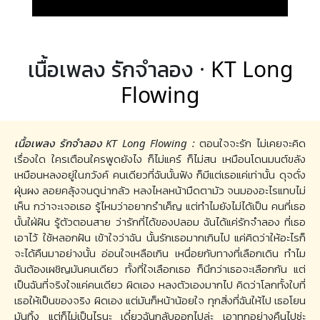
เนื้อเพลง รักจำลอง ·
KT Long
Flowing
เนื้อเพลง รักจำลอง KT Long Flowing :
ตอนใจจะรัก ไม่เคยจะคิด
เรื่องใด ใครเตือนใครพูดยังไง ก็ไม่แคร์ ก็ไม่สน เหมือนโดนมนต์ขลัง
เหมือนหลงอยู่ในภวังค์ คนเดียวที่ฉันนั้นฟัง ก็มีแต่เธอแค่เท่านั้น ดุจดั่ง
ฝุ่นผง ลอยคลุ้งจนดูน่ากลัว หลงไหลหน้ามืดตามัว จนมองอะไรแทบไม่
เห็น กว่าจะเจอเธอ รู้ไหมว่าอยากรำเค็ญ แต่ทำไมยังไม่ได้เป็น คนที่เธอ
นั้นใฝ่ฝัน รู้ตัวตอนสาย ว่ารักที่ได้ของปลอม ฉันได้แค่รักจำลอง ที่เธอ
เอาไว้ ใช้หลอกฝัน เข้าใจว่าฉัน นั้นรักเธอมากเกินไป แค่คิดว่าให้อะไรก็
จะได้คืนมาอย่างนั้น อ่อนใจเหลือเกิน เหนื่อยกับทางที่เลือกเดิน ทำไม
ฉันต้องเผชิญมันคนเดียว ทั้งที่ใจเลือกเธอ ก็นึกว่าเธอจะเลือกกัน แต่
เป็นฉันที่จริงใจแค่คนเดียว ผิดเอง หลงตัวเองมากไป คิดว่าโลกทั้งใบที่
เธอให้เป็นของจริง ผิดเอง แต่มันก็หน้าน้อยใจ ทุกสิ่งที่ฉันให้ไป เธอโยน
มันทิ้ง แต่ก็ไม่เป็นไรนะ เดี๋ยวฉันกลับออกไปล่ะ เอาทุกอย่างคืนไปซ่ะ