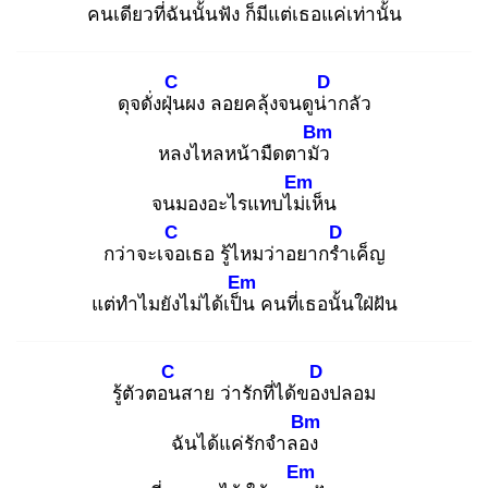
คนเดียวที่ฉันนั้นฟัง
ก็มีแต่เธอแค่เท่านั้น
C
D
ดุจดั่งฝุ่น
ผง ลอยคลุ้งจนดูน่า
กลัว
Bm
หลงไหลหน้ามืดตามัว
Em
จนมองอะไรแทบไม่เ
ห็น
C
D
กว่าจะเจอ
เธอ รู้ไหมว่าอยากรำ
เค็ญ
Em
แต่ทำไมยังไม่ได้เป็น
คนที่เธอนั้นใฝ่ฝัน
C
D
รู้ตัวตอน
สาย ว่ารักที่ได้ของ
ปลอม
Bm
ฉันได้แค่รักจำลอง
Em