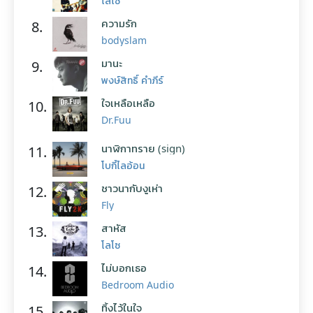
โลโซ
ความรัก
8.
bodyslam
มานะ
9.
พงษ์สิทธิ์ คำภีร์
ใจเหลือเหลือ
10.
Dr.Fuu
นาฬิกาทราย (sign)
11.
โบกี้ไลอ้อน
ชาวนากับงูเห่า
12.
Fly
สาหัส
13.
โลโซ
ไม่บอกเธอ
14.
Bedroom Audio
ทิ้งไว้ในใจ
15.