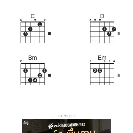
C
D
x
o
o
x
o
o
1
2
1
2
3
III
3
III
Bm
Em
x
o
o
o
o
1
1
2
3
2
III
III
3
4
SPONSORED