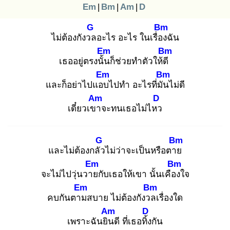
Em
|
Bm
|
Am
|
D
G
Bm
ไม่ต้องกังวล
อะไร อะไร ในเรื่อง
ฉัน
Em
Bm
เธออยู่ตรงนั้น
ก็ช่วยทำตัวให้ดี
Em
Bm
และก็อย่าไปแอบ
ไปทำ อะไรที่มัน
ไม่ดี
Am
D
เดี๋ยวเขา
จะทนเธอไม่ไหว
G
Bm
และไม่ต้องกลัว
ไม่ว่าจะเป็นหรือตาย
Em
Bm
จะไม่ไปวุ่นวาย
กับเธอให้เขา นั้นเคือง
ใจ
Em
Bm
คบกันตาม
สบาย ไม่ต้องกังวล
เรื่องใด
Am
D
เพราะฉันยิน
ดี ที่เธอทิ้ง
กัน