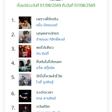
ตั้งแต่ช่วงวันที่ 01/08/2569 ถึงวันที่ 07/08/2569
เพราะพี่รักจริง
1.
หนึ่ง บีเคแบนด์
บุญผลาบ่ฮอด
2.
อ้ายแมน ภิสิทธิ์พงษ์
พอได้เสียว
3.
ดิด คิตตี้
ทิ้งกันไม่ได้หรอก
4.
แจ๊ส สปุ๊กนิค
รักไม่ไหวแล้วโว้ย
5.
โจอี้ ภูวศิษฐ์
ระเบิดเวลา
6.
ศาล สานศิลป์
ภวังค์จิต
7.