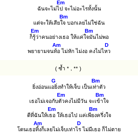
Em
ฉันจะไม่ไป
จะไม่อะไรทั้งนั้น
Bm
แต่จะให้เสียใจ
บอกเลยไม่ใช่ฉัน
Em
Bm
ก็รู้ว่
าคนอย่างเธอ ให้แค่ใจมั
นไม่พอ
Am
D
พยายามจนท้อ
ไม่หัก ไม่งอ คงไม่ไหว
( ซ้ำ * , ** )
G
Bm
ยิ่งอ่อนแอยิ่
งทำให้เจ็บ เป็นเท่า
ตัว
Em
Bm
เธอไม่เจอกับตัว
คงไม่มีวัน จะเข้า
ใจ
Em
Bm
ดีที่ฉันให้เธอ
ให้เธอไป แค่เพียง
ครึ่งใจ
Am
D
โดนเธอทิ้ง
ก็เลยไม่เจ็บเท่าไร
ไม่มีเธอ ก็ไม่ตาย