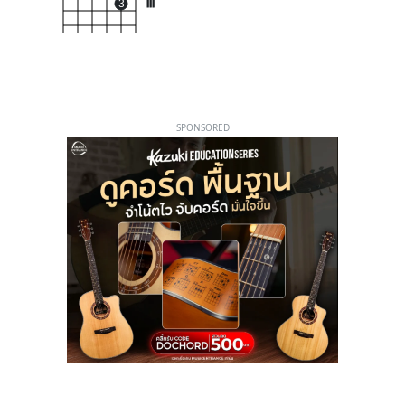
3
III
SPONSORED