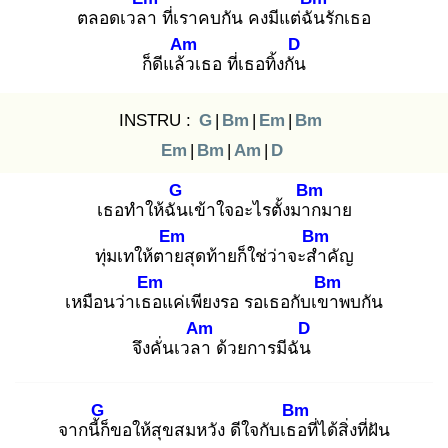
ตลอดเวลา
ที่เราคบกัน คงมีแต่ฉัน
รักเธอ
Am
D
ก็ดีแล้ว
เธอ ที่เธอทิ้งกัน
INSTRU :
G
|
Bm
|
Em
|
Bm
Em
|
Bm
|
Am
|
D
G
Bm
เธอทำให้ฉัน
เข้าใจอะไรตั้งมาก
มาย
Em
Bm
ทุ่มเทให้ตาย
สุดท้ายก็ใช่ว่าจะสำ
คัญ
Em
Bm
เหมือนว่าเธอ
แค่เพียงรอ รอเธอกับเขา
พบกัน
Am
D
จึงคั่นเวลา
ด้วยการมีฉัน
G
Bm
จากนี้ก็
ขอให้สุขสมหวัง ดีใจกับเธอ
ที่ได้สิ่งที่ฝัน