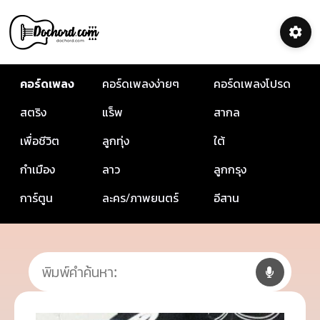
คอร์ดเพลง
คอร์ดเพลงง่ายๆ
คอร์ดเพลงโปรด
สตริง
แร็พ
สากล
เพื่อชีวิต
ลูกทุ่ง
ใต้
กำเมือง
ลาว
ลูกกรุง
การ์ตูน
ละคร/ภาพยนตร์
อีสาน