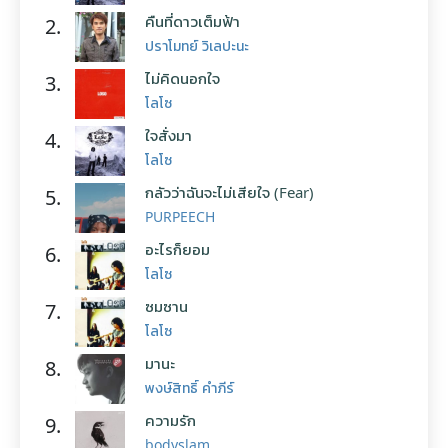
คืนที่ดาวเต็มฟ้า
2.
ปราโมทย์ วิเลปะนะ
ไม่คิดนอกใจ
3.
โลโซ
ใจสั่งมา
4.
โลโซ
กลัวว่าฉันจะไม่เสียใจ (Fear)
5.
PURPEECH
อะไรก็ยอม
6.
โลโซ
ซมซาน
7.
โลโซ
มานะ
8.
พงษ์สิทธิ์ คำภีร์
ความรัก
9.
bodyslam