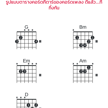
รูปแบบตารางคอร์ดกีตาร์ของคอร์ดเพลง ดีแล้ว…ที่
ทิ้งกัน
G
Bm
o
o
o
x
2
1
1
3
4
III
2
III
3
4
Em
Am
o
o
o
o
x
o
o
1
2
3
2
3
III
III
D
x
o
o
1
2