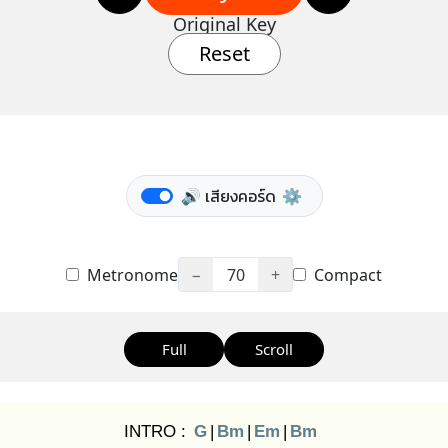
Original Key
Reset
🔊 เสียงคอร์ด
⚙️
Metronome
−
70
+
Compact
Full
Scroll
INTRO :
G
|
Bm
|
Em
|
Bm