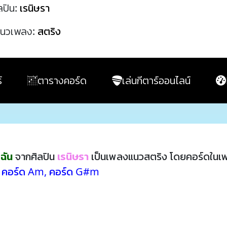
ลปิน:
เรนิษรา
นวเพลง:
สตริง
์
ตารางคอร์ด
เล่นกีตาร์ออนไลน์
ฉัน
จากศิลปิน
เรนิษรา
เป็นเพลงแนวสตริง โดยคอร์ดในเ
,
คอร์ด Am
,
คอร์ด G#m