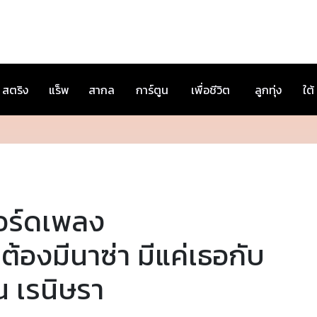
สตริง
แร็พ
สากล
การ์ตูน
เพื่อชีวิต
ลูกทุ่ง
ใต้
อร์ดเพลง
่ต้องมีนาซ่า มีแค่เธอกับ
น เรนิษรา