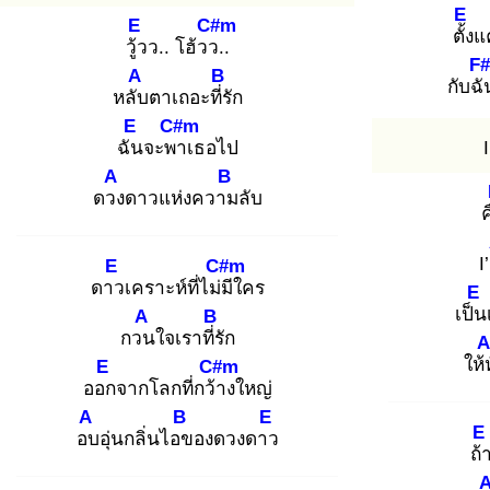
E
E
C#m
ตั้ง
แ
วู้ว
ว.. โฮ้วว.
.
F
A
B
กับฉั
หลับ
ตาเถอะที่รั
ก
E
C#m
ฉัน
จะพา
เธอไป
A
B
ดวง
ดาวแห่งความ
ลับ
ค
I
E
C#m
ดาว
เคราะห์ที่ไม่มี
ใคร
E
เป็น
A
B
กวน
ใจเราที่รั
ก
A
ให้ห
E
C#m
ออก
จากโลกที่กว้า
งใหญ่
A
B
E
E
อบ
อุ่นกลิ่นไอข
องดวงดาว
ถ้