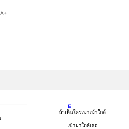
A+
E
ถ้าเห็น
ใครเขาเข้าใกล้
น
เข้ามาใกล้เธอ