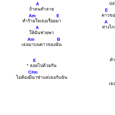
ปล
A
ถ้าคน
ทำลาย
E
ดาว
ขอ
Am
E
ทำร้าย
ใจเธอเรื่อยมา
A
ห่าง
ไก
A
ให้ฉัน
ช่วยพา
Am
B
เธอมา
บนดาวของฉัน
ทำ
E
* ลอย
ไปด้วยกัน
C#m
ไม่ต้องมีน
าซ่าแค่เธอกับฉัน
เธ