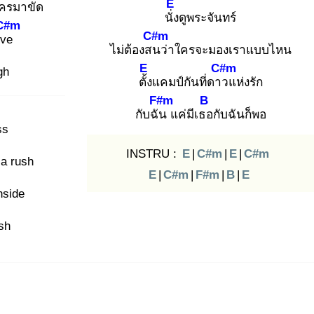
E
ีใครมาขัด
นั่ง
ดูพระจันทร์
C#m
C#m
ove
ไม่ต้องสน
ว่าใครจะมองเราแบบไหน
E
C#m
gh
ตั้ง
แคมป์กันที่ดาว
แห่งรัก
F#m
B
กับฉัน
แค่มีเธอ
กับฉันก็พอ
ss
INSTRU :
E
|
C#m
|
E
|
C#m
 a rush
E
|
C#m
|
F#m
|
B
|
E
nside
ush