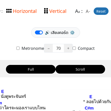
Horizontal
Vertical
A
:
A-
 :
Reset
A
🔊 เสียงคอร์ด
⚙️
Metronome
−
70
+
Compact
Full
Scroll
E
นั่ง
ดูพระจันทร์
E
* ลอย
ไปด้วยกั
m
ว่าใครจะมองเราแบบไหน
C#m