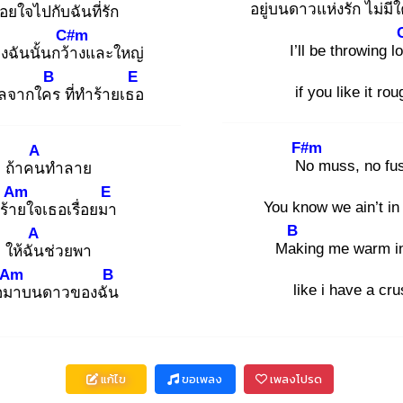
อยู่บนดาวแห่งรัก ไม่ม
่อ
ยใจไปกับฉัน
ที่รัก
C#m
I’ll be throwing l
งฉันนั้นกว้า
งและใหญ่
B
E
if you like it rou
ลจากใคร
ที่ทำร้ายเธอ
F#m
A
No
muss, no fu
ถ้าคน
ทำลาย
Am
E
You know we ain’t in
ร้าย
ใจเธอเรื่อยมา
B
A
Mak
ing me warm i
ให้ฉัน
ช่วยพา
Am
B
like i have a cr
อมา
บนดาวของฉัน
แก้ไข
ขอเพลง
เพลงโปรด