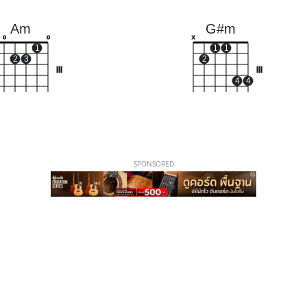
Am
G#m
o
o
x
1
1
1
2
3
2
III
III
4
4
SPONSORED