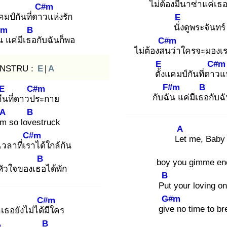
ไม่ต้องมีน
าซ่าแค่เธอ
C#m
คมป์กันที่ดาว
แห่งรัก
E
นั่ง
ดูพระจันทร์
#m
B
น
แค่มีเธอ
กับฉันก็พอ
C#m
ไม่ต้องสน
ว่าใครจะมอง
E
C#m
INSTRU :
E
|
A
ตั้ง
แคมป์กันที่ดาว
แห
F#m
B
E
C#m
กับฉัน
แค่มีเธอ
กับฉ
ืน
ที่ดาวปร
ะกาย
A
B
’m
so love
struck
A
C#m
Let
me, Baby
เวลาที่เรา
ได้ใกล้กัน
B
boy you gimme en
ั
วใจของเธอ
ได้พัก
B
Put
your loving on
G#m
C#m
give
no time to br
า
เธอยังไม่ได้มี
ใคร
A
B