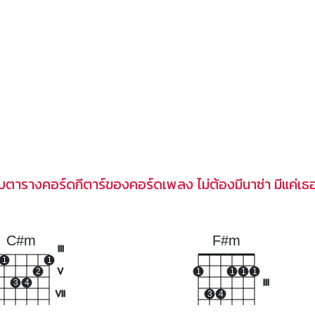
บตารางคอร์ดกีตาร์ของคอร์ดเพลง ไม่ต้องมีนาซ่า มีแค่เธอ
C#m
F#m
III
1
1
2
V
1
1
1
1
3
4
III
VII
3
4