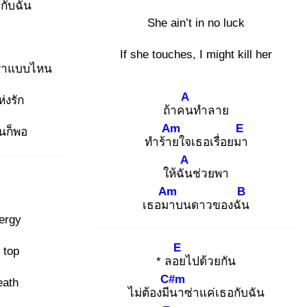
กับฉัน
She ain’t in no luck
If she touches, I might kill her
เราแบบไหน
A
่งรัก
ถ้าคน
ทำลาย
Am
E
ันก็พอ
ทำร้าย
ใจเธอเรื่อยมา
A
ให้ฉัน
ช่วยพา
Am
B
เธอมา
บนดาวของฉัน
ergy
E
 top
* ลอย
ไปด้วยกัน
C#m
eath
ไม่ต้องมีน
าซ่าแค่เธอกับฉัน