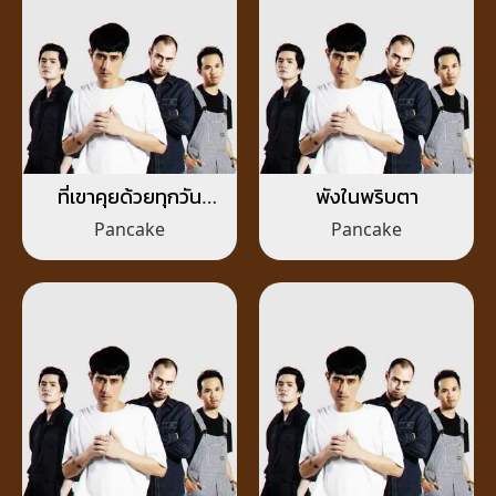
ที่เขาคุยด้วยทุกวัน
พังในพริบตา
(เพราะทักหาเขาทุกวัน
Pancake
Pancake
หรือเปล่า)