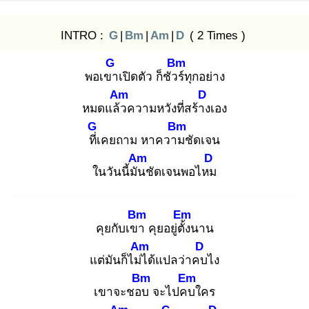
INTRO :
G
|
Bm
|
Am
|
D
( 2 Times )
G
Bm
พอเขา
เปิดตัว ก็ชัวร์
ทุกอย่าง
Am
D
หมดแล้ว
ความหวังที่สร้าง
เอง
G
Bm
ที่เ
คยถาม หาความ
ชัดเจน
Am
D
ในวันนี้มัน
ชัดเจนพอไหม
Bm
Em
คุยกับเขา
คุยอยู่ตั้ง
นาน
Am
D
แต่มันก็ไม่ไ
ด้แปลว่าคบ
ไง
Bm
Em
เขาจะชอบ
จะไปคบ
ใคร