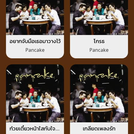
อยากจับมือเธอมาวางไว้
โกรธ
Pancake
Pancake
ก๋วยเตี๋ยวหน้าใสกับใจโท
เกลียดเพลงรัก