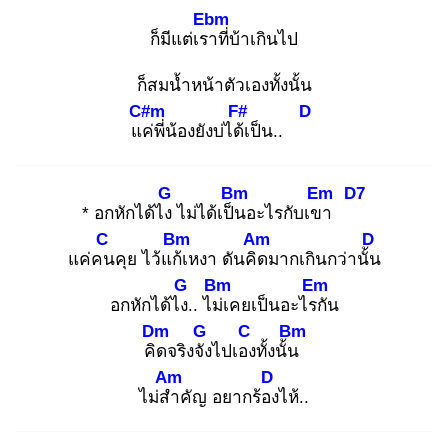
Ebm
ก็มีแต่เรา
ที่บ้าเกินไป
ก็สมน้ำหน้าตัวเองทั้งนั้น
C#m
F#
D
แค่
พี่น้องยังบ่ได้เ
ป็น..
G
Bm
Em
D7
* อกหักได้ไง
ไม่ได้เป็น
อะไรกับเขา
C
Bm
Am
D
แค่คน
คุย ไว้แก้เ
หงา ดันคิด
มากเกินกว่านั้น
G
Bm
Em
อกหักได้ไง.
. ไม่เ
คยเป็นอะไรกั
น
Dm
G
C
Bm
คิด
จริงจัง
ไปเอง
ทั้งนั้น
Am
D
ไม่สำ
คัญ อยากร้อง
ไห้..