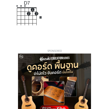
D7
x
o
o
1
2
3
III
SPONSORED