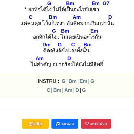
G
Bm
Em
G7
* อกหักได้ไง
ไม่ได้เป็น
อะไรกับเขา
C
Bm
Am
D
แค่คน
คุย ไว้แก้เ
หงา ดันคิด
มากเกินกว่านั้น
G
Bm
Em
อกหักได้ไง.
. ไม่เ
คยเป็นอะไรกั
น
Dm
G
C
Bm
คิด
จริงจัง
ไปเอง
ทั้งนั้น
Am
D
ไม่สำ
คัญ อยากร้อง
ไห้ยังไม่มีสิทธิ์
INSTRU :
G
|
Bm
|
Em
|
G
C
|
Bm
|
Am
|
D
|
G
แก้ไข
ขอเพลง
เพลงโปรด