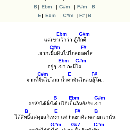
B
|
Ebm
|
G#m
|
F#m
B
E
|
Ebm
|
C#m
|
F#
|
B
Ebm
G#m
แค่เขาเว้
าว่า ฮู้สึกดี
C#m
F#
เฮากะยิ้ม
ฝันไปไกลฮอด
ไส
Ebm
G#m
อยู่ๆ เขา
กะมีไผ
C#m
E
F#
จากที่ฝัน
ไปไกล น้ำตา
มันไหลบ่ฮู้โ
ต..
B
Ebm
G#m
อกหักได้จั่งได๋
บ่ได้เป็น
อิหยังกับเขา
B
E
F#
B
ได้สิทธิ์
แค่คุยแก้เหงา
แต่ว่าเฮา
คิดหลาย
กว่านั่น
G#m
G#7
C#m