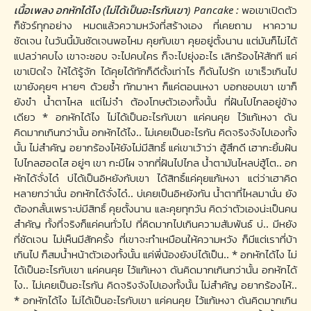
เนื้อเพลง อกหักได้ไง (ไม่ได้เป็นอะไรกับเขา) Pancake :
พอเขาเปิดตัว
ก็ชัวร์ทุกอย่าง หมดแล้วความหวังที่สร้างเอง ที่เคยถาม หาความ
ชัดเจน ในวันนี้มันชัดเจนพอไหม คุยกับเขา คุยอยู่ตั้งนาน แต่มันก็ไม่ได้
แปลว่าคบไง เขาจะชอบ จะไปคบใคร ก็จะไปยุ่งอะไร เลิกร้องไห้สักที แค่
เขาเปิดใจ ให้ได้รู้จัก ได้คุยได้ทักก็ดีตั้งเท่าไร ก็ดันไปรัก เขาเร็วเกินไป
เขายังคุยๆ หายๆ ด้วยซ้ำ ทักมาหา ก็แค่ตอนเหงา บอกชอบเขา เขาก็
ยังขำ น้ำตาไหล แต่ไม่จำ ต้องโทษตัวเองทั้งนั้น ที่ฝันไปไกลอยู่ข้าง
เดียว * อกหักได้ไง ไม่ได้เป็นอะไรกับเขา แค่คนคุย ไว้แก้เหงา ดัน
คิดมากเกินกว่านั้น อกหักได้ไง.. ไม่เคยเป็นอะไรกัน คิดจริงจังไปเองทั้ง
นั้น ไม่สำคัญ อยากร้องไห้ยังไม่มีสิทธิ์ แค่เขาเว้าว่า ฮู้สึกดี เฮากะยิ้มฝัน
ไปไกลฮอดไส อยู่ๆ เขา กะมีไผ จากที่ฝันไปไกล น้ำตามันไหลบ่ฮู้โต.. อก
หักได้จั่งได๋ บ่ได้เป็นอิหยังกับเขา ได้สิทธิ์แค่คุยแก้เหงา แต่ว่าเฮาคิด
หลายกว่านั่น อกหักได้จั่งได๋.. บ่เคยเป็นอิหยังกัน น้ำตาที่ไหลมานั่น ยัง
ต้องกลั้นเพราะบ่มีสิทธิ์ คุยตั้งนาน และคุยทุกวัน คิดว่าตัวเองน่ะเป็นคน
สำคัญ ทั้งที่จริงก็แค่คนทั่วไป ที่คิดมากไปเกินความสัมพันธ์ บ่.. มีหยัง
ที่ชัดเจน ไม่เห็นมีสักครั้ง ที่เขาจะทำเหมือนให้ความหวัง ก็มีแต่เราที่บ้า
เกินไป ก็สมน้ำหน้าตัวเองทั้งนั้น แค่พี่น้องยังบ่ได้เป็น.. * อกหักได้ไง ไม่
ได้เป็นอะไรกับเขา แค่คนคุย ไว้แก้เหงา ดันคิดมากเกินกว่านั้น อกหักได้
ไง.. ไม่เคยเป็นอะไรกัน คิดจริงจังไปเองทั้งนั้น ไม่สำคัญ อยากร้องไห้..
* อกหักได้ไง ไม่ได้เป็นอะไรกับเขา แค่คนคุย ไว้แก้เหงา ดันคิดมากเกิน