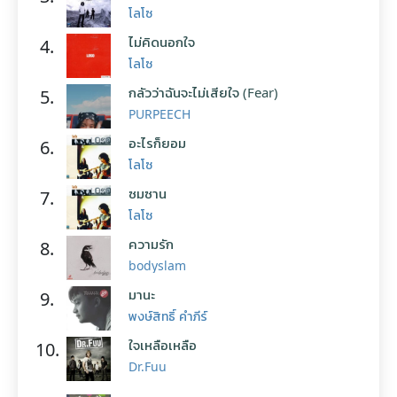
โลโซ
ไม่คิดนอกใจ
4.
โลโซ
กลัวว่าฉันจะไม่เสียใจ (Fear)
5.
PURPEECH
อะไรก็ยอม
6.
โลโซ
ซมซาน
7.
โลโซ
ความรัก
8.
bodyslam
มานะ
9.
พงษ์สิทธิ์ คำภีร์
ใจเหลือเหลือ
10.
Dr.Fuu