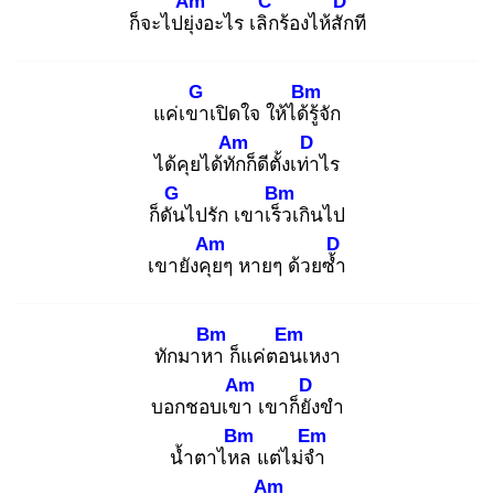
Am
C
D
ก็จะไปยุ่ง
อะไร เลิก
ร้องไห้สัก
ที
G
Bm
แค่เขา
เปิดใจ ให้ได้รู้
จัก
Am
D
ได้คุยได้ทัก
ก็ดีตั้งเท่า
ไร
G
Bm
ก็ดัน
ไปรัก เขาเร็ว
เกินไป
Am
D
เขายังคุย
ๆ หายๆ ด้วยซ้ำ
Bm
Em
ทักมาหา
ก็แค่ตอน
เหงา
Am
D
บอกชอบเขา
เขาก็ยัง
ขำ
Bm
Em
น้ำตาไหล
แต่ไม่จำ
Am