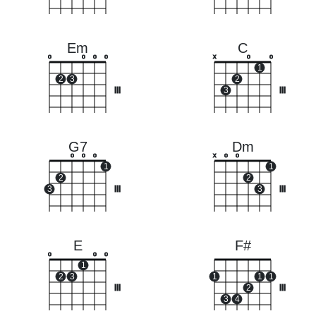
Em
C
o
o
o
o
x
o
o
1
2
3
2
III
3
III
G7
Dm
o
o
o
x
o
o
1
1
2
2
3
III
3
III
E
F#
o
o
o
1
2
3
1
1
1
III
2
III
3
4