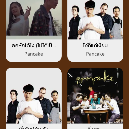
อกหักได้ไง (ไม่ได้เป็น
โง่ก็แค่เงียบ
อะไรกับเขา)
Pancake
Pancake