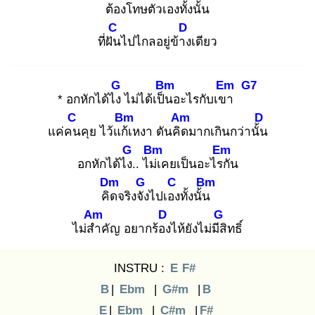
ต้องโทษตัวเอง
ทั้งนั้น
C
D
ที่ฝัน
ไปไกลอยู่ข้าง
เดียว
G
Bm
Em
G7
* อกหักได้ไง
ไม่ได้เป็น
อะไรกับเขา
C
Bm
Am
D
แค่คน
คุย ไว้แก้เ
หงา ดันคิด
มากเกินกว่านั้น
G
Bm
Em
อกหักได้ไง.
. ไม่เ
คยเป็นอะไรกั
น
Dm
G
C
Bm
คิด
จริงจัง
ไปเอง
ทั้งนั้น
Am
D
G
ไม่สำ
คัญ อยากร้อง
ไห้ยังไม่มีสิ
ทธิ์
INSTRU :
E
F#
B
|
Ebm
|
G#m
|
B
E
|
Ebm
|
C#m
|
F#