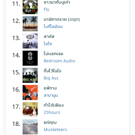
ชาวนากับงูเห่า
11.
Fly
นาฬิกาทราย (sign)
12.
โบกี้ไลอ้อน
สาหัส
13.
โลโซ
ไม่บอกเธอ
14.
Bedroom Audio
ทิ้งไว้ในใจ
15.
Big Ass
แพ้ทาง
16.
ลาบานูน
ทำได้เพียง
17.
25hours
แค่คุณ
18.
Musketeers