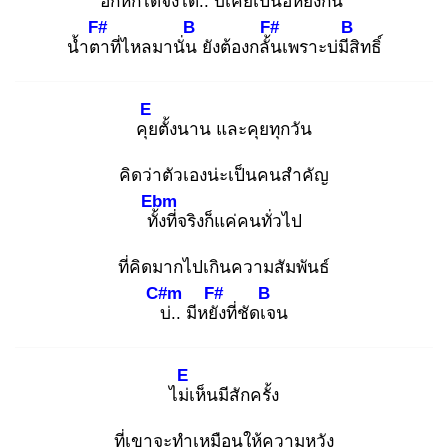
อกหักได้จั่งได๋
.. บ่เคยเป็
นอิหยังกัน
F#
B
F#
B
น้ำตา
ที่ไหลมานั่น
ยังต้องกลั้น
เพราะบ่มีสิ
ทธิ์
E
คุย
ตั้งนาน และคุยทุกวัน
คิดว่าตัวเองน่ะเป็นคนสำคัญ
Ebm
ทั้ง
ที่จริงก็แค่คนทั่วไป
ที่คิดมากไปเกินความสัมพันธ์
C#m
F#
B
บ่
.. มีหยัง
ที่ชัดเจ
น
E
ไม่เ
ห็นมีสักครั้ง
ที่เขาจะทำเหมือนให้ความหวัง