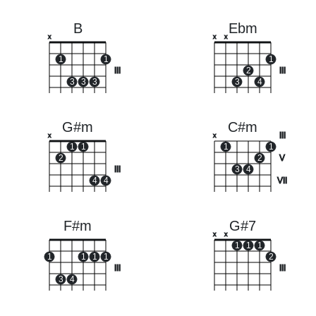
B
Ebm
x
x
x
1
1
1
III
2
III
3
3
3
3
4
G#m
C#m
III
x
x
1
1
1
1
2
2
V
III
3
4
4
4
VII
F#m
G#7
x
x
1
1
1
1
1
1
1
2
III
III
3
4