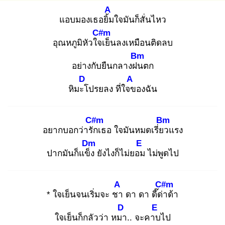
A
แอบมองเธอยิ้ม
ใจมันก็สั่นไหว
C#m
อุณหภูมิหัวใจเ
ย็นลงเหมือนติดลบ
Bm
อย่างกับยืนกลางฝน
ตก
D
A
หิมะโ
ปรยลง ที่ใจข
องฉัน
C#m
Bm
อยากบอกว่ารัก
เธอ ใจมันหมดเรี่ยว
แรง
Dm
E
ปากมันก็แข็ง
ยังไงก็ไม่ยอม
ไม่พูดไป
A
C#m
* ใจเย็นจนเริ่มจะ ชา
ดา ดา ดี๊ด่า
ด้า
D
E
ใจเย็นก็กลัวว่า หมา
.. จะคาบ
ไป