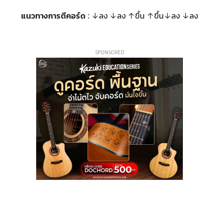
แนวทางการตีคอร์ด
: ↓ลง ↓ลง ↑ขึ้น ↑ขึ้น↓ลง ↓ลง
SPONSORED