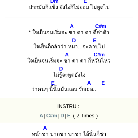
Dm
E
ปากมันก็แข็ง
ยังไงก็ไม่ยอม
ไม่พูดไป
A
C#m
* ใจเย็นจนเริ่มจะ ชา
ดา ดา ดี๊ด่า
ด้า
D
E
ใจเย็นก็กลัวว่า หมา
.. จะคาบ
ไป
A
C#m
ใจเย็นจนเริ่มจะ ชา
ดา ดา ก็หวั่น
ไหว
D
ไม่รู้จ
ะพูดยังไง
E
A
E
ว่าคนๆ นี้นั้
นมันแอบ รักเธอ
..
INSTRU :
A
|
C#m
|
D
|
E
( 2 Times )
A
หน้าชา
ปากชา ขาชา ไอ้นั่นก็ชา