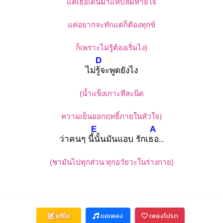
แค่เธอเดินมาแทบลืมหายใจ
แค่อยากจะทักแต่ก็ต้องทุกข์
ก็เพราะไม่รู้ต้องเริ่มไง)
D
ไม่รู้จ
ะพูดยังไง
(น้ำแข็งเกาะทีละนิด
ความเย็นออกฤทธิ์ภายในหัวใจ)
E
A
ว่าคนๆ นี้นั้
นมันแอบ รักเธอ
..
(ชามันไปทุกส่วน ทุกอวัยวะในร่างกาย)
แก้ไข
ขอเพลง
เพลงโปรด