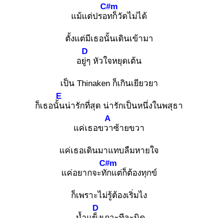
C#m
แม้แต่ปรอท
ก็วัดไม่ได้
ตั้งแต่มีเธอนั้นเดินเข้ามา
D
อยู่ๆ
หัวใจหยุดเต้น
เป็น Thinaken ก็เกินเยียวยา
E
ก็เธอนั้น
น่ารักที่สุด น่ารักเป็นหนึ่งในพสุธา
A
แค่เธอขวา
ซ้ายขวา
แค่เธอเดินมาแทบลืมหายใจ
C#m
แค่อยากจะทัก
แต่ก็ต้องทุกข์
ก็เพราะไม่รู้ต้องเริ่มไง
D
น้ำแข็ง
เกาะทีละนิด