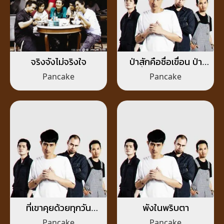
จริงจังไม่จริงใจ
ป่าสักคือชื่อเขื่อน ป่า
เถื่อนคือหัวใจเธอ
Pancake
Pancake
ที่เขาคุยด้วยทุกวัน
พังในพริบตา
(เพราะทักหาเขาทุกวัน
Pancake
Pancake