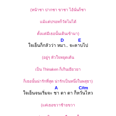
(หน้าชา ปากชา ขาชา ไอ้นั่นก็ชา
แม้แต่ปรอทก็วัดไม่ได้
ตั้งแต่มีเธอนั้นเดินเข้ามา)
D
E
ใจเย็นก็กลัวว่า หมา
.. จะคาบ
ไป
(อยู่ๆ หัวใจหยุดเต้น
เป็น Thinaken ก็เกินเยียวยา
ก็เธอนั้นน่ารักที่สุด น่ารักเป็นหนึ่งในพสุธา)
A
C#m
ใจเย็นจนเริ่มจะ ชา
ดา ดา ก็หวั่น
ไหว
(แค่เธอขวาซ้ายขวา