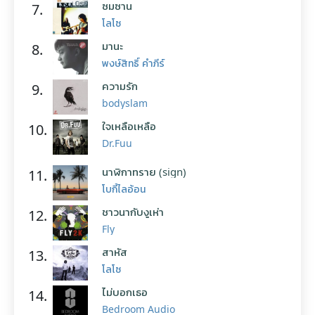
ซมซาน
7.
โลโซ
มานะ
8.
พงษ์สิทธิ์ คำภีร์
ความรัก
9.
bodyslam
ใจเหลือเหลือ
10.
Dr.Fuu
นาฬิกาทราย (sign)
11.
โบกี้ไลอ้อน
ชาวนากับงูเห่า
12.
Fly
สาหัส
13.
โลโซ
ไม่บอกเธอ
14.
Bedroom Audio