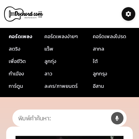
คอร์ดเพลง
คอร์ดเพลงง่ายๆ
คอร์ดเพลงโปรด
สตริง
แร็พ
สากล
เพื่อชีวิต
ลูกทุ่ง
ใต้
กำเมือง
ลาว
ลูกกรุง
การ์ตูน
ละคร/ภาพยนตร์
อีสาน