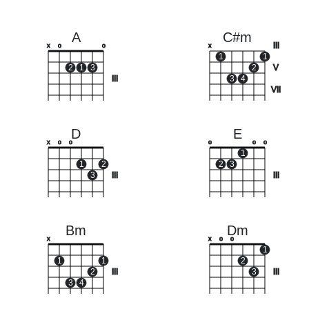
A
C#m
III
x
o
o
x
1
1
2
1
3
2
V
III
3
4
VII
D
E
x
o
o
o
o
o
1
1
2
2
3
3
III
III
Bm
Dm
x
x
o
o
1
1
1
2
2
III
3
III
3
4