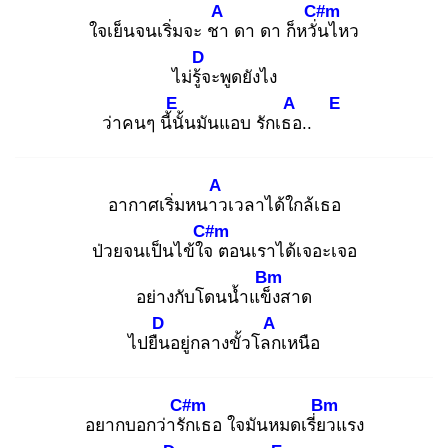
A
C#m
ใจเย็นจนเริ่มจะ ชา
ดา ดา ก็หวั่น
ไหว
D
ไม่รู้จ
ะพูดยังไง
E
A
E
ว่าคนๆ นี้นั้
นมันแอบ รักเธอ
..
A
อากาศเริ่มหนาว
เวลาได้ใกล้เธอ
C#m
ป่วยจนเป็นไข้ใจ
ตอนเราได้เจอะเจอ
Bm
อย่างกับโดนน้ำแข็ง
สาด
D
A
ไปยืน
อยู่กลางขั้วโลก
เหนือ
C#m
Bm
อยากบอกว่ารัก
เธอ ใจมันหมดเรี่ยว
แรง