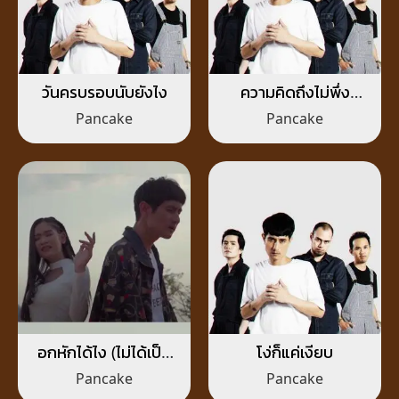
วันครบรอบนับยังไง
ความคิดถึงไม่พึ่ง
ปาฏิหาริย์
Pancake
Pancake
อกหักได้ไง (ไม่ได้เป็น
โง่ก็แค่เงียบ
อะไรกับเขา)
Pancake
Pancake