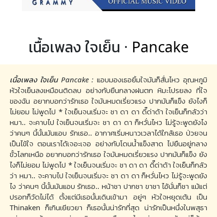
เนื้อเพลง ใจเย็น ·
Pancake
เนื้อเพลง ใจเย็น Pancake :
แอบมองเธอยิ้มใจมันก็สั่นไหว อุณหภูมิ
หัวใจเย็นลงเหมือนติดลบ อย่างกับยืนกลางฝนตก หิมะโปรยลง ที่ใจ
ของฉัน อยากบอกว่ารักเธอ ใจมันหมดเรี่ยวแรง ปากมันก็แข็ง ยังไงก็
ไม่ยอม ไม่พูดไป * ใจเย็นจนเริ่มจะ ชา ดา ดา ดี๊ด่าด้า ใจเย็นก็กลัวว่า
หมา.. จะคาบไป ใจเย็นจนเริ่มจะ ชา ดา ดา ก็หวั่นไหว ไม่รู้จะพูดยังไง
ว่าคนๆ นี้นั้นมันแอบ รักเธอ.. อากาศเริ่มหนาวเวลาได้ใกล้เธอ ป่วยจน
เป็นไข้ใจ ตอนเราได้เจอะเจอ อย่างกับโดนน้ำแข็งสาด ไปยืนอยู่กลาง
ขั้วโลกเหนือ อยากบอกว่ารักเธอ ใจมันหมดเรี่ยวแรง ปากมันก็แข็ง ยัง
ไงก็ไม่ยอม ไม่พูดไป * ใจเย็นจนเริ่มจะ ชา ดา ดา ดี๊ด่าด้า ใจเย็นก็กลัว
ว่า หมา.. จะคาบไป ใจเย็นจนเริ่มจะ ชา ดา ดา ก็หวั่นไหว ไม่รู้จะพูดยัง
ไง ว่าคนๆ นี้นั้นมันแอบ รักเธอ.. หน้าชา ปากชา ขาชา ไอ้นั่นก็ชา แม้แต่
ปรอทก็วัดไม่ได้ ตั้งแต่มีเธอนั้นเดินเข้ามา อยู่ๆ หัวใจหยุดเต้น เป็น
Thinaken ก็เกินเยียวยา ก็เธอนั้นน่ารักที่สุด น่ารักเป็นหนึ่งในพสุธา