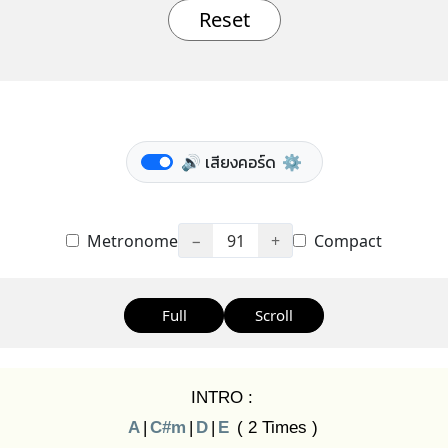
Reset
🔊 เสียงคอร์ด
⚙️
Metronome
−
91
+
Compact
Full
Scroll
INTRO :
A
|
C#m
|
D
|
E
( 2 Times )