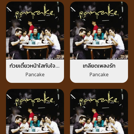
ก๋วยเตี๋ยวหน้าใสกับใจโท
เกลียดเพลงรัก
รมๆ
Pancake
Pancake