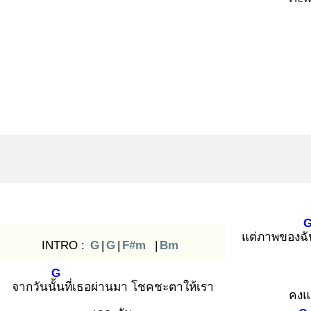
แต่ภาพของฉั
INTRO :
G
|
G
|
F#m
|
Bm
G
จากวันนั้น
ที่เธอผ่านมา โชคชะตาให้เรา
คงแ