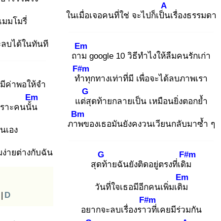
A
ในเมื่อเจอคนที่ใช่ จะไปก็เป็น
เรื่องธรรมดา
เมมโมรี่
ลบได้ในทันที
Em
ถาม
google 10 วิธีทำไงให้ลืมคนรักเก่า
F#m
ทำ
ทุกทางเท่าที่มี เพื่อจะได้ลบภาพเรา
มีค่าพอให้จำ
G
Em
แต่สุ
ดท้ายกลายเป็น เหมือนยิ่งตอกย้ำ
พราะคนนั้น
Bm
ภาพ
ของเธอมันยังคงวนเวียนกลับมาซ้ำ ๆ
ันเอง
มง่ายต่างกับฉัน
G
F#m
สุดท้
ายฉันยังติดอยู่ตรงที่เดิม
Em
วันที่ใจเธอมีอีกคนเพิ่มเติม
|
D
F#m
อยากจะลบเรื่องราว
ที่เคยมีร่วมกัน