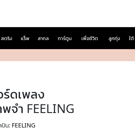
สตริง
แร็พ
สากล
การ์ตูน
เพื่อชีวิต
ลูกทุ่ง
ใต้
อร์ดเพลง
าพจำ FEELING
ลปิน:
FEELING