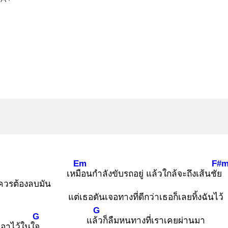
Em
F#
เหมือ
นกำลังขับรถอยู่ แล้วใกล้จะถึงเส้นชัย
้วควรต้องลบมัน
แต่เธอดันเจอทางที่ดีกว่าเธอก็เลยทิ้งฉันไว้
G
G
แล้ว
ก็ลืมหนทางที่เราเคยผ่านมา
ก็บเอาไว้ในใจ