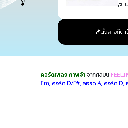
แ
ตั้งสายกีตาร
คอร์ดเพลง ภาพจำ
จากศิลปิน
FEELI
Em
,
คอร์ด D/F#
,
คอร์ด A
,
คอร์ด D
,