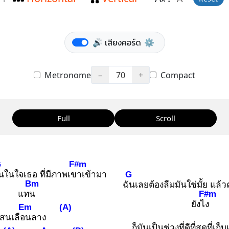
A
🔊 เสียงคอร์ด
⚙️
Metronome
−
70
+
Compact
Full
Scroll
G
F#m
G
น
ในใจเธอ ที่มีภาพเขา
เข้ามา
Bm
ฉัน
เลยต้องลืมมันใช่มั้ย แล
F#m
แทน
ยังไง
Em
(A)
สนเลือน
ลาง
ก็มันเป็นช่วงที่ดีที่สุดที่เ