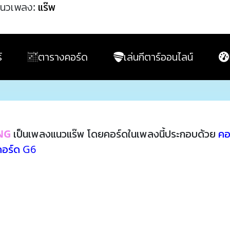
นวเพลง:
แร๊พ
์
ตารางคอร์ด
เล่นกีตาร์ออนไลน์
NG
เป็นเพลงแนวแร๊พ โดยคอร์ดในเพลงนี้ประกอบด้วย
คอ
คอร์ด G6