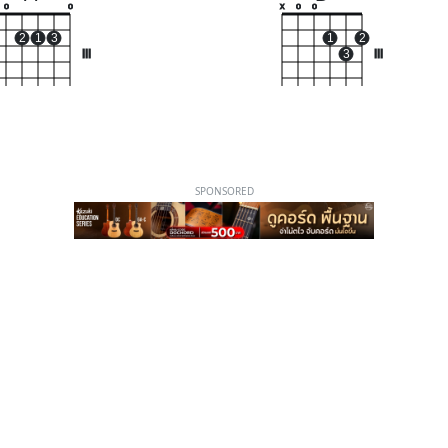
o
o
x
o
o
2
1
3
1
2
III
3
III
SPONSORED