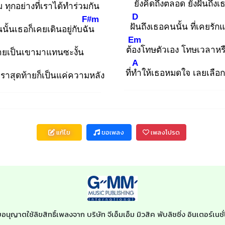
ยัง
คิดถึงตลอด ยังฝันถึงเ
 ทุกอย่างที่เราได้ทำร่วมกัน
D
F#m
ฝัน
ถึงเธอคนนั้น ที่เคยรัก
นนั้นเธอก็เคยเดินอยู่กับฉัน
Em
ต้อง
โทษตัวเอง โทษเวลาหร
ายเป็นเขามาแทนซะงั้น
A
ที่ทำ
ให้เธอหมดใจ เลยเลือกที
ราสุดท้ายก็เป็นแค่ความหลัง
แก้ไข
ขอเพลง
เพลงโปรด
บอนุญาตใช้ลิขสิทธิ์เพลงจาก บริษัท จีเอ็มเอ็ม มิวสิค พับลิชชิ่ง อินเตอร์