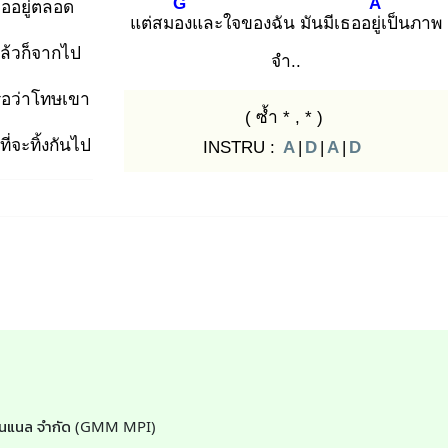
G
A
ธออยู่ตลอด
แต่สมอง
และใจของฉัน มันมีเธออยู่เ
ป็นภาพ
แล้วก็จากไป
จำ..
ือว่าโทษเขา
( ซ้ำ * , * )
่จะทิ้งกันไป
INSTRU :
A
|
D
|
A
|
D
เนชั่นแนล จำกัด (GMM MPI)