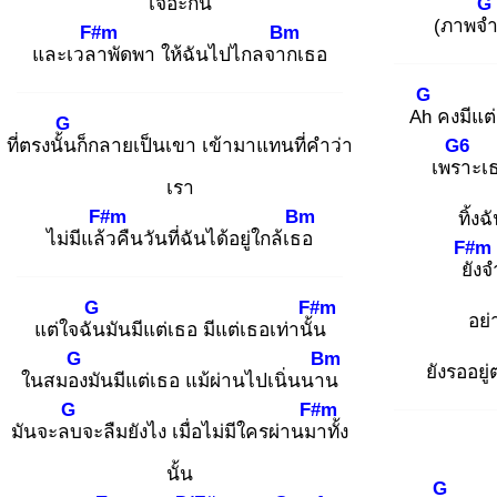
เจอะกัน
G
(ภาพจ
F#m
Bm
และเวลา
พัดพา ให้ฉันไปไกลจาก
เธอ
G
Ah
คงมีแต่
G
ที่ตรงนั้น
ก็กลายเป็นเขา เข้ามาแทนที่คำว่า
G6
เพรา
ะเ
เรา
F#m
Bm
ทิ้ง
ไม่มีแล้ว
คืนวันที่ฉันได้อยู่ใกล้เธอ
F#m
ยัง
จ
G
F#m
อย่
แต่ใจฉัน
มันมีแต่เธอ มีแต่เธอเท่านั้น
G
Bm
ยังรออยู
ในสมอง
มันมีแต่เธอ แม้ผ่านไปเนิ่นนาน
G
F#m
มันจะลบ
จะลืมยังไง เมื่อไม่มีใครผ่านมา
ทั้ง
นั้น
G