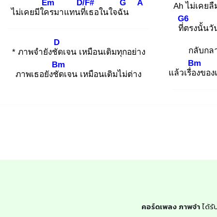
Em
D/F#
G
A
Ah ไม่เ
คยลืม
ไม่เคยมีใคร
มาแทนที่เ
ธอในใจฉัน
G6
ที่ต
รงนั้นวั
D
กลับกล
* ภาพจำยังชัด
เจน เหมือนเดิมทุกอย่าง
Bm
Bm
แล้วเรื่อง
ของเ
ภาพเธอยังชัด
เจน เหมือนเดิมไม่ต่าง
คอร์ดเพลง ภาพจำ
ได้รั