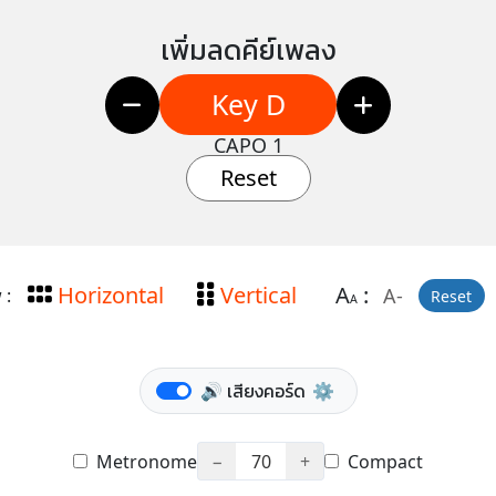
เพิ่มลดคีย์เพลง
Key D
CAPO 1
Reset
Horizontal
Vertical
A
:
A-
 :
Reset
A
🔊 เสียงคอร์ด
⚙️
Metronome
−
70
+
Compact