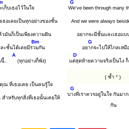
m
G
ะ
เก็บเธอไว้ในใจ
We
’ve been through many th
งเธอเคยเป็นทุกอย่างของชั้น
And we were always besid
้วมันก็เป็นเพียงความฝัน
อยากจะมีชั้นและเธอแบบน
Bm
G
ละชั้นได้เคยมีร่วม
กัน
อยาก
จะไปให้ไกลเหมือ
A
D
นนี้..
(ทุกอย่างก็พัง)
แต่สุ
ดท้ายความจริงเป็นไง ก็
( ซ้ำ * )
ุณ ที่เธอเคย เป็นคนรู้ใจ
G
บาง
ทีเราควรอยู่ในใจ กันมากก
ำหรับทุกสิ่งที่เธอนั้นเคยให้
กัน