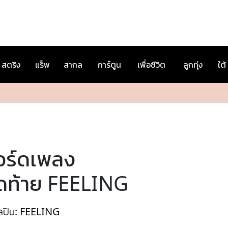
สตริง
แร็พ
สากล
การ์ตูน
เพื่อชีวิต
ลูกทุ่ง
ใต้
อร์ดเพลง
ุดท้าย FEELING
ลปิน:
FEELING