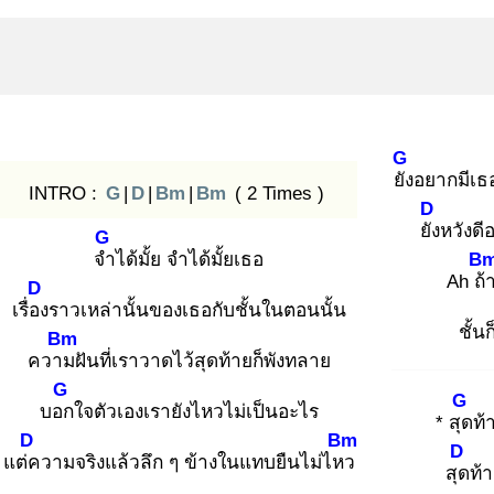
G
ยัง
อยากมีเธ
INTRO :
G
|
D
|
Bm
|
Bm
( 2 Times )
D
ยัง
หวังดีอ
G
จำ
ได้มั้ย จำได้มั้ยเธอ
B
Ah ถ้
D
เรื่อง
ราวเหล่านั้นของเธอกับชั้นในตอนนั้น
ชั้น
Bm
ความ
ฝันที่เราวาดไว้สุดท้ายก็พังทลาย
G
G
บอก
ใจตัวเองเรายังไหวไม่เป็นอะไร
* สุด
ท้
D
Bm
D
แต่ค
วามจริงแล้วลึก ๆ ข้างในแทบยืนไม่ไหว
สุด
ท้า