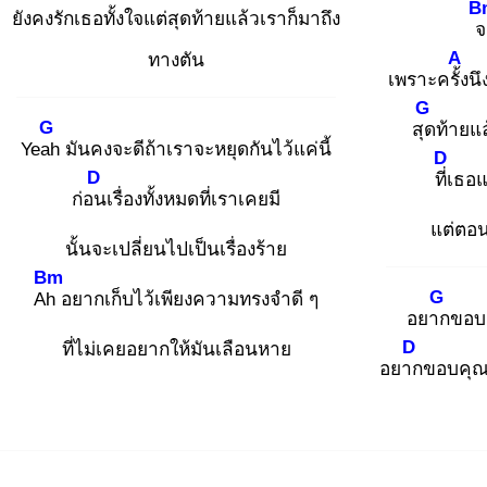
B
ยังคงรักเธอทั้งใจแต่สุดท้ายแล้วเราก็มาถึง
จ
A
ทางตัน
เพราะครั้ง
นึ
G
G
สุด
ท้ายแล
Yeah
มันคงจะดีถ้าเราจะหยุดกันไว้แค่นี้
D
D
ที่เ
ธอแ
ก่อน
เรื่องทั้งหมดที่เราเคยมี
แต่ตอ
นั้นจะเปลี่ยนไปเป็นเรื่องร้าย
Bm
G
Ah
อยากเก็บไว้เพียงความทรงจำดี ๆ
อยาก
ขอบค
D
ที่ไม่เคยอยากให้มันเลือนหาย
อยาก
ขอบคุณ ส