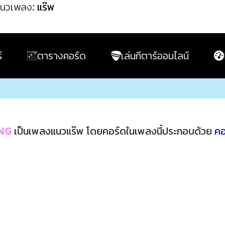
นวเพลง:
แร๊พ
์
ตารางคอร์ด
เล่นกีตาร์ออนไลน์
NG
เป็นเพลงแนวแร๊พ โดยคอร์ดในเพลงนี้ประกอบด้วย
คอ