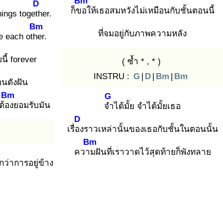
Bm
D
ก็ขอ
ให้เธอสมหวังไม่เหมือนกับชั้นตอนนี้
ings togeth
er.
Bm
ที่จมอยู่กับภาพความหลัง
e each othe
r.
ี้ forever
( ซ้ำ * , * )
INSTRU :
G
|
D
|
Bm
|
Bm
นดังฝัน
Bm
G
ต้อง
ยอมรับมัน
จำ
ได้มั้ย จำได้มั้ยเธอ
D
เรื่อง
ราวเหล่านั้นของเธอกับชั้นในตอนนั้น
Bm
ความ
ฝันที่เราวาดไว้สุดท้ายก็พังทลาย
ว่าการอยู่ข้าง