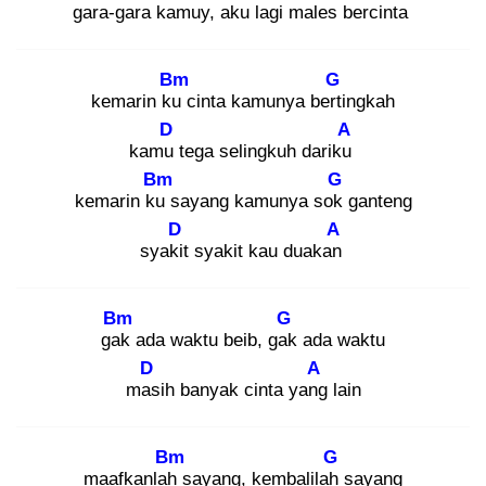
gara-gara kamuy,
aku lagi males bercinta
Bm
G
kemarin ku
cinta kamunya berti
ngkah
D
A
kamu
tega selingkuh dariku
Bm
G
kemarin ku
sayang kamunya sok
ganteng
D
A
syakit
syakit kau duakan
Bm
G
gak
ada waktu beib, gak
ada waktu
D
A
mas
ih banyak cinta yang
lain
Bm
G
maafkanlah
sayang, kembalilah
sayang