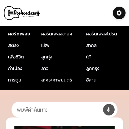
คอร์ดเพลง
คอร์ดเพลงง่ายๆ
คอร์ดเพลงโปรด
สตริง
แร็พ
สากล
เพื่อชีวิต
ลูกทุ่ง
ใต้
กำเมือง
ลาว
ลูกกรุง
การ์ตูน
ละคร/ภาพยนตร์
อีสาน