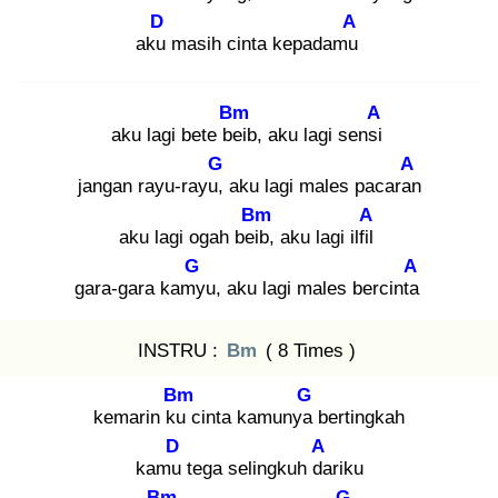
D
A
aku
masih cinta kepadamu
Bm
A
aku lagi bete bei
b, aku lagi sensi
G
A
jangan rayu-rayu,
aku lagi males pacaran
Bm
A
aku lagi ogah beib
, aku lagi ilfil
G
A
gara-gara kamy
u, aku lagi males bercinta
INSTRU :
Bm
( 8 Times )
Bm
G
kemarin ku
cinta kamunya
bertingkah
D
A
kamu
tega selingkuh da
riku
Bm
G