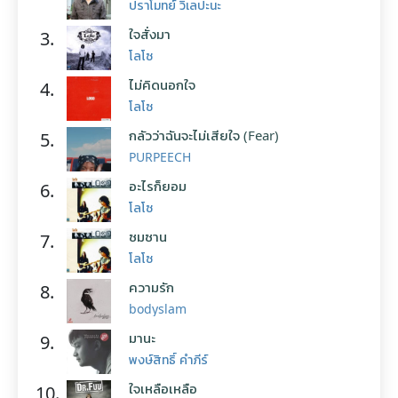
ปราโมทย์ วิเลปะนะ
ใจสั่งมา
3.
โลโซ
ไม่คิดนอกใจ
4.
โลโซ
กลัวว่าฉันจะไม่เสียใจ (Fear)
5.
PURPEECH
อะไรก็ยอม
6.
โลโซ
ซมซาน
7.
โลโซ
ความรัก
8.
bodyslam
มานะ
9.
พงษ์สิทธิ์ คำภีร์
ใจเหลือเหลือ
10.