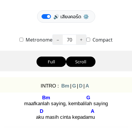
🔊 เสียงคอร์ด
⚙️
Metronome
−
70
+
Compact
Full
Scroll
INTRO :
Bm
|
G
|
D
|
A
Bm
G
maafkanlah
saying, kembalilah
saying
D
A
aku
masih cinta kepadamu