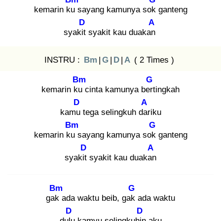
kemarin ku
sayang kamunya sok
ganteng
D
A
syakit
syakit kau duakan
INSTRU :
Bm
|
G
|
D
|
A
( 2 Times )
Bm
G
kemarin ku
cinta kamunya bert
ingkah
D
A
kamu
tega selingkuh dar
iku
Bm
G
kemarin ku
sayang kamunya sok
ganteng
D
A
syakit
syakit kau duakan
Bm
G
gak
ada waktu beib, gak
ada waktu
D
D
dulu
kamyu selingkuhin
aku