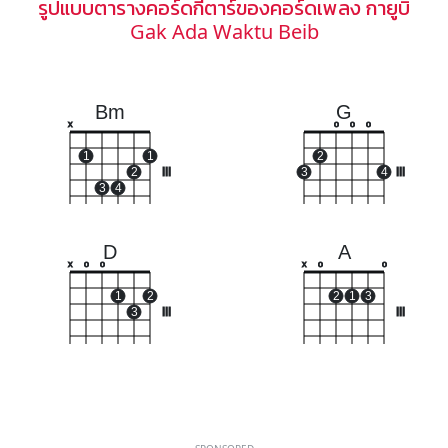
รูปแบบตารางคอร์ดกีตาร์ของคอร์ดเพลง กายูบิ
Gak Ada Waktu Beib
Bm
G
x
o
o
o
1
1
2
2
III
3
4
III
3
4
D
A
x
o
o
x
o
o
1
2
2
1
3
3
III
III