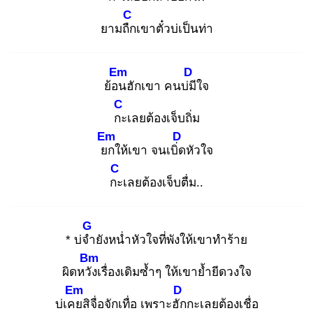
C
ยามถืก
เขาตั๋วบ่เป็นท่า
Em
D
ย้อน
ฮักเขา คนบ่มี
ใจ
C
กะ
เลยต้องเจ็บถิ่ม
Em
D
ยก
ให้เขา จนเบิ่ด
หัวใจ
C
กะ
เลยต้องเจ็บตื่ม..
G
* บ่จำ
ยังหน่ำหัวใจที่พังให้เขาทำร้าย
Bm
ผิดหวัง
เรื่องเดิมซ้ำๆ ให้เขาย้ำยีดวงใจ
Em
D
บ่เคย
สิจื่อจักเทื่อ เพราะฮัก
กะเลยต้องเชื่อ