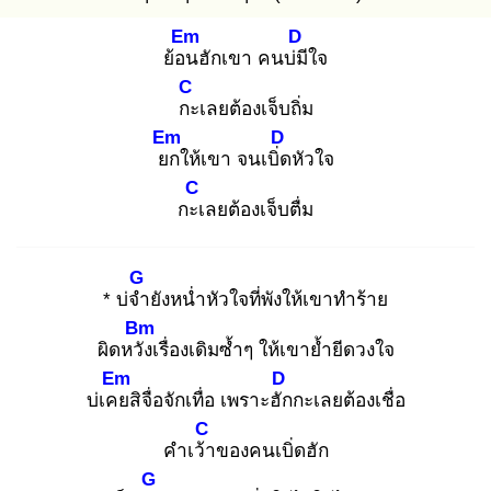
Em
D
ย้อน
ฮักเขา คนบ่มี
ใจ
C
กะ
เลยต้องเจ็บถิ่ม
Em
D
ยก
ให้เขา จนเบิ่ด
หัวใจ
C
กะเ
ลยต้องเจ็บตื่ม
G
* บ่จำ
ยังหน่ำหัวใจที่พังให้เขาทำร้าย
Bm
ผิดหวัง
เรื่องเดิมซ้ำๆ ให้เขาย้ำยีดวงใจ
Em
D
บ่เคย
สิจื่อจักเทื่อ เพราะฮัก
กะเลยต้องเชื่อ
C
คำเว้า
ของคนเบิ่ดฮัก
G