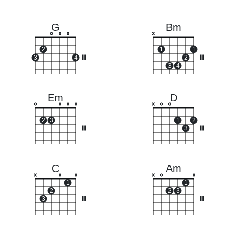
G
Bm
o
o
o
x
2
1
1
3
4
III
2
III
3
4
Em
D
o
o
o
o
x
o
o
2
3
1
2
III
3
III
C
Am
x
o
o
x
o
o
1
1
2
2
3
3
III
III