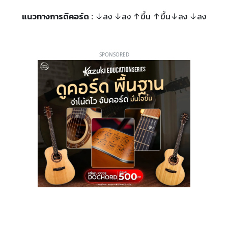
แนวทางการตีคอร์ด
: ↓ลง ↓ลง ↑ขึ้น ↑ขึ้น↓ลง ↓ลง
SPONSORED