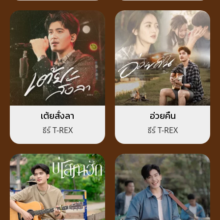
เต้ยสั่งลา
อ่วยคืน
ธีร์ T-REX
ธีร์ T-REX