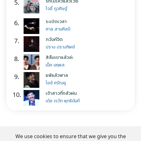
รักไม่ไหวแล้วโว้ย
5.
โจอี้ ภูวศิษฐ์
ระเบิดเวลา
6.
ศาล สานศิลป์
ภวังค์จิต
7.
ปราง ปรางทิพย์
สิลืมเขาแล้วล่ะ
8.
เน็ค นฤพล
แพ้แล้วพาล
9.
ไอซ์ ศรัณยู
เจ้าสาวที่กลัวฝน
10.
เต๋อ เรวัต พุทธินันท์
We use cookies to ensure that we give you the