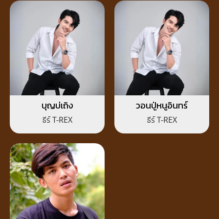
บุญบ่เถิง
วอนปู่หนูอินทร์
ธีร์ T-REX
ธีร์ T-REX