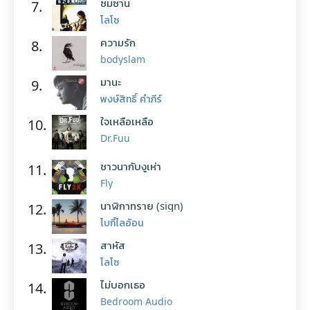
ซมซาน
7.
โลโซ
ความรัก
8.
bodyslam
มานะ
9.
พงษ์สิทธิ์ คำภีร์
ใจเหลือเหลือ
10.
Dr.Fuu
ชาวนากับงูเห่า
11.
Fly
นาฬิกาทราย (sign)
12.
โบกี้ไลอ้อน
สาหัส
13.
โลโซ
ไม่บอกเธอ
14.
Bedroom Audio