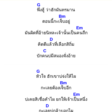
G
พึ่ง
ฮู้ ว่าฮักมันทรมาน
Bm
ตอนนี้กะเจ็บ
อยู่
Em
มันผิดที่อ้ายนิหละเจ้านั้นเป็นคน
ถืก
D
คิดดีแล้ว
ที่เลือกสิถิ่ม
C
บักคน
บ่มีสมองจั่งอ้าย
G
หัว
ใจ ฮักเขาบ่จ่งให้ไผ
Bm
กะเลยต้องเจ็บ
อีก
Em
บ่เคยสิเชื่อคำไผ ยกให้เจ้าเป็น
หนึ่ง
D
กะเลย
บ่กล้าบอกไผ