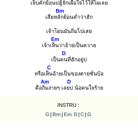
เจ็บคัก
ย้อนบ่ฮู้จักเผื่อใจไว้ให้ไผเลย
Bm
เสียหลัก
ย้อนคำว่าฮัก
เจ้าโยนมันถิ่มไปเสย
Em
เจ้าเห็น
ว่าอ้ายเป็นควาย
D
เป็นคน
ที่ฮักอยู่บ่
C
หรือเห็น
อ้ายเป็นของตายซั่นบ้อ
Am
D
คือถิ่ม
ง่ายๆ เลยบ่
น้อคนใจร้าย
INSTRU :
G
|
Bm
|
Em
D
|
C
|
G