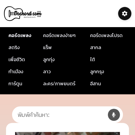
คอร์ดเพลง
คอร์ดเพลงง่ายๆ
คอร์ดเพลงโปรด
สตริง
แร็พ
สากล
เพื่อชีวิต
ลูกทุ่ง
ใต้
กำเมือง
ลาว
ลูกกรุง
การ์ตูน
ละคร/ภาพยนตร์
อีสาน