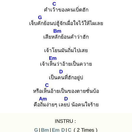
C
คำเว้า
ของคนเบิ่ดฮัก
G
เจ็บคัก
ย้อนบ่ฮู้จักเผื่อใจไว้ให้ไผเลย
Bm
เสียหลัก
ย้อนคำว่าฮัก
เจ้าโยนมันถิ่มไปเสย
Em
เจ้าเห็น
ว่าอ้ายเป็นควาย
D
เป็นคน
ที่ฮักอยู่บ่
C
หรือเห็น
อ้ายเป็นของตายซั่นบ้อ
Am
D
คือถิ่ม
ง่ายๆ เลยบ่
น้อคนใจร้าย
INSTRU :
G
|
Bm
|
Em
D
|
C
( 2 Times )