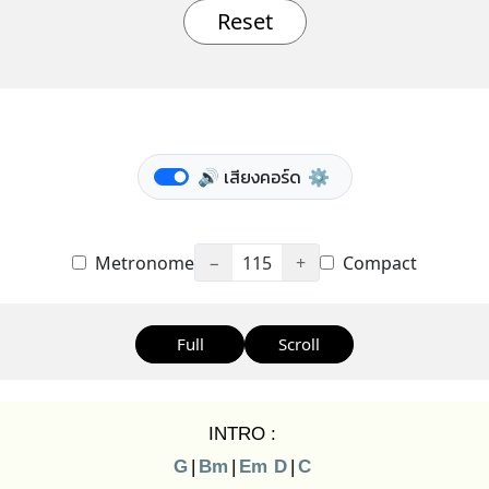
Reset
🔊 เสียงคอร์ด
⚙️
Metronome
−
115
+
Compact
Full
Scroll
INTRO :
G
|
Bm
|
Em
D
|
C