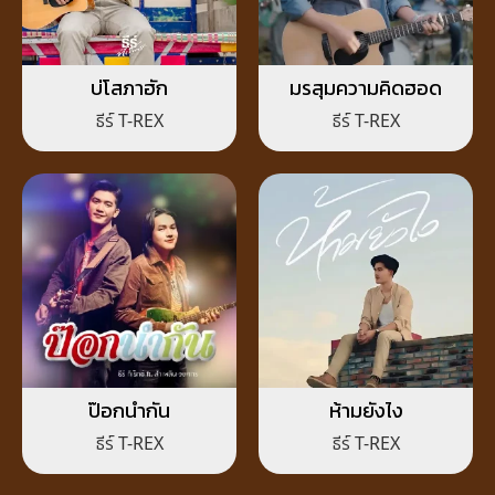
บ่โสภาฮัก
มรสุมความคิดฮอด
ธีร์ T-REX
ธีร์ T-REX
ป๊อกนำกัน
ห้ามยังไง
ธีร์ T-REX
ธีร์ T-REX