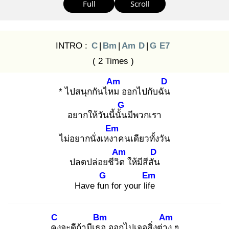
Full
Scroll
INTRO :
C
|
Bm
|
Am
D
|
G
E7
( 2 Times )
Am
D
* ไปสนุกกันไหม
ออกไปกับฉัน
G
อยากให้วันนี้นั้น
มีพวกเรา
Em
ไม่อยากนั่งเหงา
คนเดียวทั้งวัน
Am
D
ปลดปล่อยชีวิต
ให้มีสีสัน
G
Em
Have fun
for your life
C
Bm
Am
คง
จะดีถ้ามีเธอ
ออกไปเจอสิ่งต่าง
ๆ