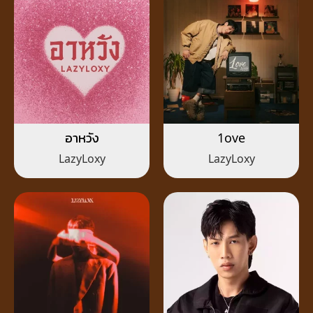
อาหวัง
1ove
LazyLoxy
LazyLoxy