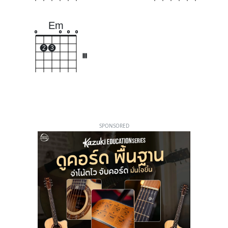
Em
o
o
o
o
2
3
III
SPONSORED