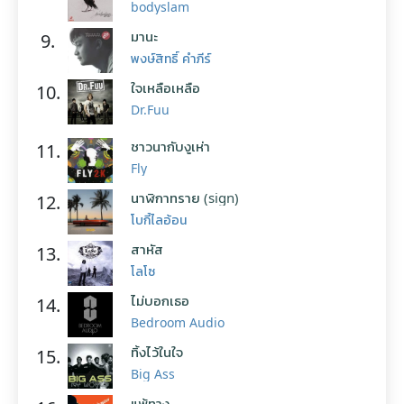
bodyslam
มานะ
9.
พงษ์สิทธิ์ คำภีร์
ใจเหลือเหลือ
10.
Dr.Fuu
ชาวนากับงูเห่า
11.
Fly
นาฬิกาทราย (sign)
12.
โบกี้ไลอ้อน
สาหัส
13.
โลโซ
ไม่บอกเธอ
14.
Bedroom Audio
ทิ้งไว้ในใจ
15.
Big Ass
แพ้ทาง