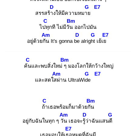
D
G
E7
สรรสร้าง
ให้มีความหมาย
C
Bm
ไปทุ
กที ไม่มีวัน
ออกไปมัน
Am
D
G
E7
อยู่ด้วยกัน
It's gonna be
alright
เย้เย
C
Bm
ค้น
และพบสิ่งใหม่ ๆ
มองโลกให้กว้างใหญ่
Am
G
E7
และสดใสผ่
าน UltraWide
C
Bm
ถ้า
เธอพร้อมก็มาด้วยกัน
Am
D
G
อยู่กับฉันในทุก ๆ วัน
เธอจะรู้ว่
าฉันแสนดี
E7
เธอมอบให้เธอ
หมดที่ฉันมี