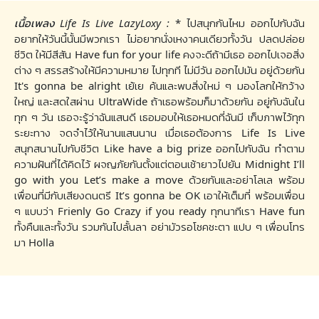
เนื้อเพลง Life Is Live LazyLoxy :
* ไปสนุกกันไหม ออกไปกับฉัน
อยากให้วันนี้นั้นมีพวกเรา ไม่อยากนั่งเหงาคนเดียวทั้งวัน ปลดปล่อย
ชีวิต ให้มีสีสัน Have fun for your life คงจะดีถ้ามีเธอ ออกไปเจอสิ่ง
ต่าง ๆ สรรสร้างให้มีความหมาย ไปทุกที ไม่มีวัน ออกไปมัน อยู่ด้วยกัน
It's gonna be alright เย้เย ค้นและพบสิ่งใหม่ ๆ มองโลกให้กว้าง
ใหญ่ และสดใสผ่าน UltraWide ถ้าเธอพร้อมก็มาด้วยกัน อยู่กับฉันใน
ทุก ๆ วัน เธอจะรู้ว่าฉันแสนดี เธอมอบให้เธอหมดที่ฉันมี เก็บภาพไว้ทุก
ระยะทาง จดจำไว้ให้นานแสนนาน เมื่อเธอต้องการ Life Is Live
สนุกสนานไปกับชีวิต Like have a big prize ออกไปกับฉัน ทำตาม
ความฝันที่ได้คิดไว้ ผจญภัยกันตั้งแต่ตอนเช้ายาวไปยัน Midnight I’ll
go with you Let’s make a move ด้วยกันและอย่าโลเล พร้อม
เพื่อนที่มีกับเสียงดนตรี It’s gonna be OK เอาให้เต็มที่ พร้อมเพื่อน
ๆ แบบว่า Frienly Go Crazy if you ready ทุกนาทีเรา Have fun
ทั้งคืนและทั้งวัน รวมกันไปลั้นลา อย่ามัวรอโชคชะตา แปบ ๆ เพื่อนโทร
มา Holla