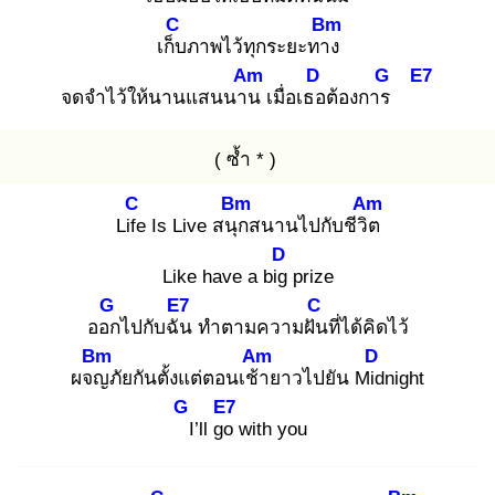
C
Bm
เก็บ
ภาพไว้ทุกระยะทาง
Am
D
G
E7
จดจำไว้ให้นานแสนนาน
เมื่อเธอ
ต้องการ
( ซ้ำ * )
C
Bm
Am
Life
Is Live สนุก
สนานไปกับชีวิต
D
Like have a big
prize
G
E7
C
ออก
ไปกับฉัน
ทำตามความฝัน
ที่ได้คิดไว้
Bm
Am
D
ผจญ
ภัยกันตั้งแต่ตอนเช้า
ยาวไปยัน Mid
night
G
E7
I
’ll go
with you