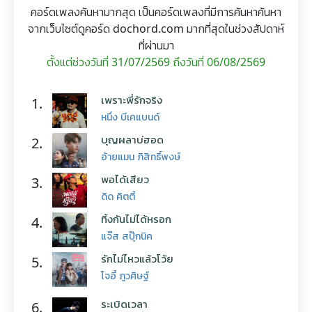
คอร์ดเพลงค้นหามากสุด เป็นคอร์ดเพลงที่มีการค้นหาค้นหา
จากเว็บไซต์ดูคอร์ด dochord.com มากที่สุดในช่วงสัปดาห์
ที่ผ่านมา
ตั้งแต่ช่วงวันที่ 31/07/2569 ถึงวันที่ 06/08/2569
เพราะพี่รักจริง
1.
หนึ่ง บีเคแบนด์
บุญผลาบ่ฮอด
2.
อ้ายแมน ภิสิทธิ์พงษ์
พอได้เสียว
3.
ดิด คิตตี้
ทิ้งกันไม่ได้หรอก
4.
แจ๊ส สปุ๊กนิค
รักไม่ไหวแล้วโว้ย
5.
โจอี้ ภูวศิษฐ์
ระเบิดเวลา
6.