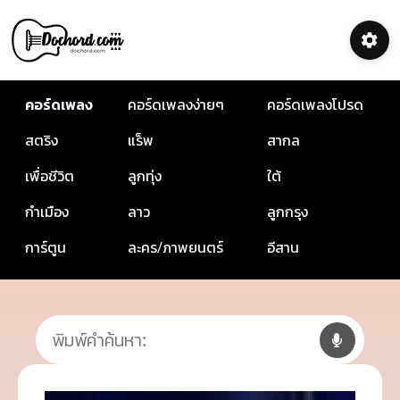
คอร์ดเพลง
คอร์ดเพลงง่ายๆ
คอร์ดเพลงโปรด
สตริง
แร็พ
สากล
เพื่อชีวิต
ลูกทุ่ง
ใต้
กำเมือง
ลาว
ลูกกรุง
การ์ตูน
ละคร/ภาพยนตร์
อีสาน