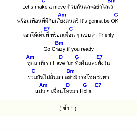
C
Bm
Let’s make
a move ด้วยกันและอย่าโลเล
Am
G
พร้อมเพื่อนที่มีกับเสียง
ดนตรี It’s gonna be OK
E7
C
เอาให้เต็มที่
พร้อมเพื่อน
ๆ แบบว่า Frienly
Bm
Go Craz
y if you ready
Am
D
G
E7
ทุก
นาทีเรา Have
fun ทั้ง
คืนและทั้ง
วัน
C
Bm
รวม
กันไปลั้นลา อย่า
มัวรอโชคชะตา
Am
D
G
E7
แปบ
ๆ เพื่อนโทร
มา Holl
a
( ซ้ำ * )