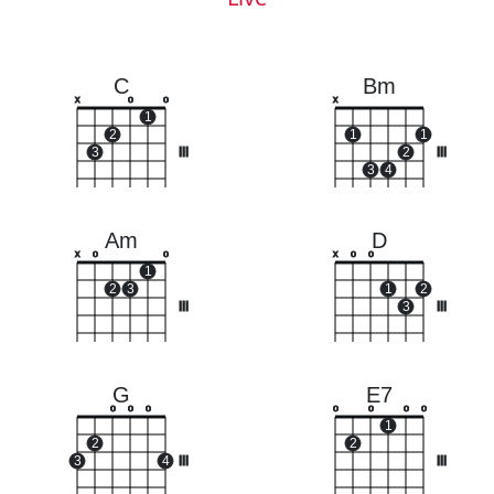
C
Bm
x
o
o
x
1
2
1
1
3
III
2
III
3
4
Am
D
x
o
o
x
o
o
1
2
3
1
2
III
3
III
G
E7
o
o
o
o
o
o
o
1
2
2
3
4
III
III