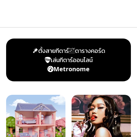
ตั้งสายกีตาร์
ตารางคอร์ด
เล่นกีตาร์ออนไลน์
Metronome