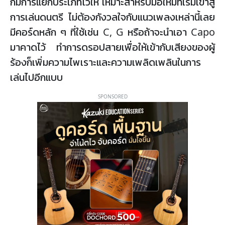
ก็มีการแยกประเภทไว้ให้ เหมาะสำหรับมือใหม่ที่เริ่มเข้าสู่
การเล่นดนตรี ไม่ต้องกังวลใจกับแนวเพลงเหล่านี้เลย
มีคอร์ดหลัก ๆ ที่ใช้เช่น C, G หรือถ้าจะนำเอา Capo
มาคาดไว้ ทำการดรอปสายเพื่อให้เข้ากับเสียงของผู้
ร้องก็เพิ่มความไพเราะและความเพลิดเพลินในการ
เล่นไปอีกแบบ
SPONSORED