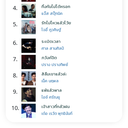
ทิ้งกันไม่ได้หรอก
4.
แจ๊ส สปุ๊กนิค
รักไม่ไหวแล้วโว้ย
5.
โจอี้ ภูวศิษฐ์
ระเบิดเวลา
6.
ศาล สานศิลป์
ภวังค์จิต
7.
ปราง ปรางทิพย์
สิลืมเขาแล้วล่ะ
8.
เน็ค นฤพล
แพ้แล้วพาล
9.
ไอซ์ ศรัณยู
เจ้าสาวที่กลัวฝน
10.
เต๋อ เรวัต พุทธินันท์