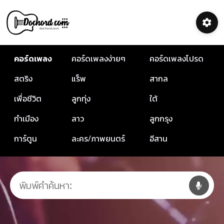
คอร์ดเพลง
คอร์ดเพลงง่ายๆ
คอร์ดเพลงโปรด
สตริง
แร็พ
สากล
เพื่อชีวิต
ลูกทุ่ง
ใต้
กำเมือง
ลาว
ลูกกรุง
การ์ตูน
ละคร/ภาพยนตร์
อีสาน