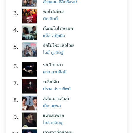
อ้ายแมน ภิสิทธิ์พงษ์
พอได้เสียว
3.
ดิด คิตตี้
ทิ้งกันไม่ได้หรอก
4.
แจ๊ส สปุ๊กนิค
รักไม่ไหวแล้วโว้ย
5.
โจอี้ ภูวศิษฐ์
ระเบิดเวลา
6.
ศาล สานศิลป์
ภวังค์จิต
7.
ปราง ปรางทิพย์
สิลืมเขาแล้วล่ะ
8.
เน็ค นฤพล
แพ้แล้วพาล
9.
ไอซ์ ศรัณยู
เจ้าสาวที่กลัวฝน