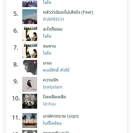
โลโซ
กลัวว่าฉันจะไม่เสียใจ (Fear)
5.
PURPEECH
อะไรก็ยอม
6.
โลโซ
ซมซาน
7.
โลโซ
มานะ
8.
พงษ์สิทธิ์ คำภีร์
ความรัก
9.
bodyslam
ใจเหลือเหลือ
10.
Dr.Fuu
นาฬิกาทราย (sign)
11.
โบกี้ไลอ้อน
ชาวนากับงูเห่า