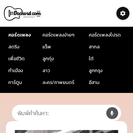
คอร์ดเพลง
คอร์ดเพลงง่ายๆ
คอร์ดเพลงโปรด
สตริง
แร็พ
สากล
เพื่อชีวิต
ลูกทุ่ง
ใต้
กำเมือง
ลาว
ลูกกรุง
การ์ตูน
ละคร/ภาพยนตร์
อีสาน