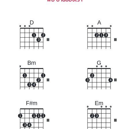
D
A
x
o
o
x
o
o
1
2
2
1
3
3
III
III
Bm
G
x
o
o
o
1
1
2
2
III
3
4
III
3
4
F#m
Em
o
o
o
o
1
1
1
1
2
3
III
III
3
4