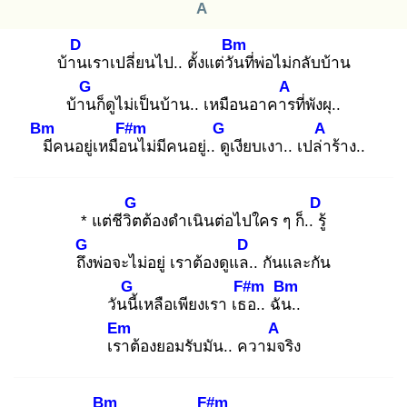
A
D
Bm
บ้าน
เราเปลี่ยนไป.. ตั้งแต่วัน
ที่พ่อไม่กลับบ้าน
G
A
บ้าน
ก็ดูไม่เป็นบ้าน.. เหมือนอาคาร
ที่พังผุ..
Bm
F#m
G
A
มี
คนอยู่เหมือน
ไม่มีคนอยู่.. ดู
เงียบเงา.. เปล่า
ร้าง..
G
D
* แต่ชีวิต
ต้องดำเนินต่อไปใคร ๆ ก็.. รู้
G
D
ถึง
พ่อจะไม่อยู่ เราต้องดูแล.
. กันและกัน
G
F#m
Bm
วันนี้
เหลือเพียงเรา เธอ
.. ฉัน.
.
Em
A
เรา
ต้องยอมรับมัน.. ความจ
ริง
Bm
F#m