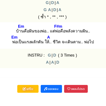
G
|
D
|
A
G
A
|
D
|
A
( ซ้ำ * , ** , *** )
Em
F#m
บ้าน
คือฝันของพ่อ.. แต่พ่อ
คือพลังความฝัน..
Em
A
พ่อ
เป็นแรงผลักดัน ให้..
ชีวิต จะเดินตาม.. พ่อไป
INSTRU :
G
|
D
( 3 Times )
A
|
A
|
D
แก้ไข
ขอเพลง
เพลงโปรด