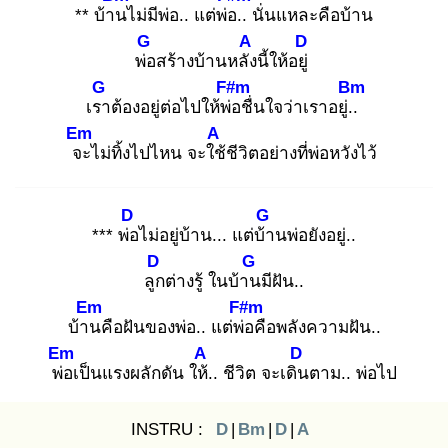
** บ้าน
ไม่มีพ่อ.. แต่พ่อ.
. นั่นแหละคือบ้าน
G
A
D
พ่อ
สร้างบ้านหลัง
นี้ให้อยู่
G
F#m
Bm
เรา
ต้องอยู่ต่อไปให้พ่อ
ชื่นใจว่าเราอยู่..
Em
A
จะ
ไม่ทิ้งไปไหน จะใช้
ชีวิตอย่างที่พ่อหวังไว้
D
G
*** พ่อ
ไม่อยู่บ้าน... แต่บ้า
นพ่อยังอยู่..
D
G
ลูก
ต่างรู้ ในบ้าน
มีฝัน..
Em
F#m
บ้าน
คือฝันของพ่อ.. แต่พ่อ
คือพลังความฝัน..
Em
A
D
พ่อ
เป็นแรงผลักดัน ให้.
. ชีวิต จะเดิน
ตาม.. พ่อไป
INSTRU :
D
|
Bm
|
D
|
A