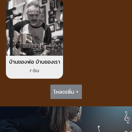
บ้านของพ่อ บ้านของเรา
r-bu
โหลดเพิ่ม +