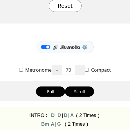
Reset
🔊 เสียงคอร์ด
⚙️
Metronome
−
70
+
Compact
Full
Scroll
INTRO :
D
|
D
|
D
|
A
( 2 Times )
Bm
A
|
G
( 2 Times )