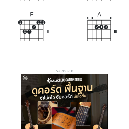
F
A
x
o
o
1
1
1
2
2
1
3
3
4
III
III
SPONSORED