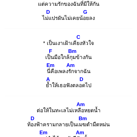
แต่
ความรักของฉันที่มีใ
ห้กัน
D
G
ไม่แ
ปรผันไม่เคยน้อย
ลง
C
* เป็นเงาเฝ้าเคียง
หัวใจ
F
Bm
เป็น
มือใกล้กุม
ข้างกัน
Em
Am
นี่คื
อเพลงรัก
จากฉัน
A
D
ย้ำ
ให้เธอฟังตลอด
ไป
Am
ต่อให้ในทะเลไม่เหลือ
หยดน้ำ
D
Bm
ท้อง
ฟ้าครามกลายเป็นเมฆ
ดำมืดหม่น
Em
Am