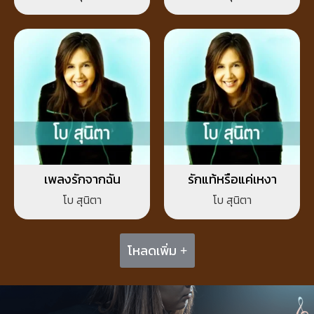
เพลงรักจากฉัน
รักแท้หรือแค่เหงา
โบ สุนิตา
โบ สุนิตา
โหลดเพิ่ม +