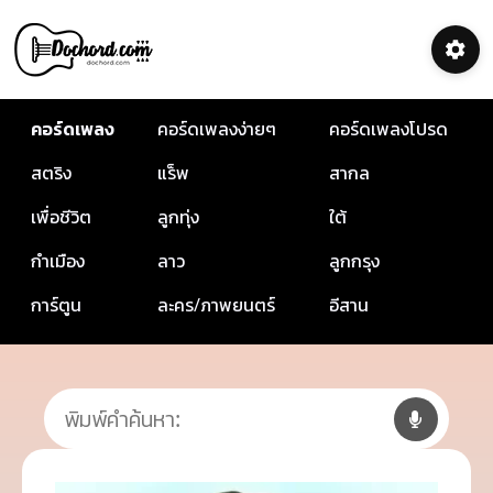
คอร์ดเพลง
คอร์ดเพลงง่ายๆ
คอร์ดเพลงโปรด
สตริง
แร็พ
สากล
เพื่อชีวิต
ลูกทุ่ง
ใต้
กำเมือง
ลาว
ลูกกรุง
การ์ตูน
ละคร/ภาพยนตร์
อีสาน