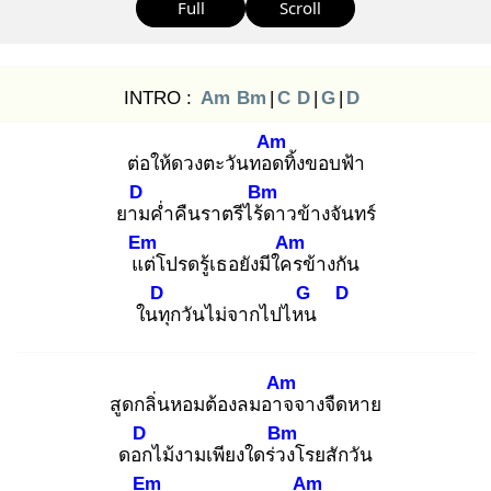
Full
Scroll
INTRO :
Am
Bm
|
C
D
|
G
|
D
Am
ต่อให้ดวงตะวันทอด
ทิ้งขอบฟ้า
D
Bm
ยาม
ค่ำคืนราตรีไร้ด
าวข้างจันทร์
Em
Am
แต่
โปรดรู้เธอยังมีใคร
ข้างกัน
D
G
D
ในทุ
กวันไม่จากไปไหน
Am
สูดกลิ่นหอมต้องลมอาจ
จางจืดหาย
D
Bm
ดอก
ไม้งามเพียงใดร่วง
โรยสักวัน
Em
Am