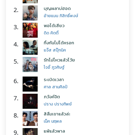
บุญผลาบ่ฮอด
2.
อ้ายแมน ภิสิทธิ์พงษ์
พอได้เสียว
3.
ดิด คิตตี้
ทิ้งกันไม่ได้หรอก
4.
แจ๊ส สปุ๊กนิค
รักไม่ไหวแล้วโว้ย
5.
โจอี้ ภูวศิษฐ์
ระเบิดเวลา
6.
ศาล สานศิลป์
ภวังค์จิต
7.
ปราง ปรางทิพย์
สิลืมเขาแล้วล่ะ
8.
เน็ค นฤพล
แพ้แล้วพาล
9.