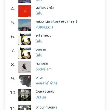
ไม่คิดนอกใจ
4.
โลโซ
กลัวว่าฉันจะไม่เสียใจ (Fear)
5.
PURPEECH
อะไรก็ยอม
6.
โลโซ
ซมซาน
7.
โลโซ
ความรัก
8.
bodyslam
มานะ
9.
พงษ์สิทธิ์ คำภีร์
ใจเหลือเหลือ
10.
Dr.Fuu
ชาวนากับงูเห่า
11.