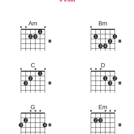
Am
Bm
x
o
o
x
1
2
3
1
1
III
2
III
3
4
C
D
x
o
o
x
o
o
1
2
1
2
3
III
3
III
G
Em
o
o
o
o
o
o
o
2
2
3
3
4
III
III