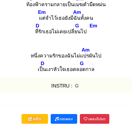
ท้อง
ฟ้าครามกลายเป็นเมฆ
ดำมืดหม่น
Em
Am
แต่
จำไว้เธอยังมีฉัน
ทั้งคน
D
G
Em
ที่รั
กเธอไม่เคยเปลี่ยน
ไป
Am
หนึ่งความรักของฉันไม่แปร
ผันไป
D
G
เป็น
เงาหัวใจเธอตลอด
กาล
INSTRU :
G
แก้ไข
ขอเพลง
เพลงโปรด