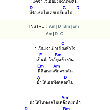
แต่
จำไว้เธอยังมีฉัน
ทั้งคน
D
G
D
ที่รั
กเธอไม่เคยเปลี่ยน
ไป
INSTRU :
Am
|
D
|
Bm
|
Em
Am
|
D
|
G
C
* เป็นเงาเฝ้าเคียง
หัวใจ
F
Bm
เป็น
มือใกล้กุม
ข้างกัน
Em
Am
นี่คื
อเพลงรัก
จากฉัน
A
D
ย้ำ
ให้เธอฟังตลอด
ไป
Am
ต่อให้ในทะเลไม่เหลือ
หยดน้ำ
D
Bm