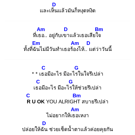
D
และเห็น
แล้วมันก็หงุดหงิด
Am
D
Bm
ที่เธอ
.. อยู่กับเขา
แล้วเธอเสียใจ
Em
Am
D
ทั้งที่ฉัน
ไม่มีวันทำเธอร้อง
ไห้.. แ
ต่ว่าวันนี้
C
G
* * เธอ
มีอะไร มีอะไรใ
นใจรึเปล่า
C
G
เธอ
มีอะไร มีอะไรใ
ห้ช่วยรึเปล่า
C
Bm
R
U OK
YOU ALRIGHT
สบายรึเปล่า
Am
ไม่อยากให้เธอ
เหงา
D
ปล่อยให้ฉัน
ช่วยเช็ดน้ำตาแล้วค่อยคุยกัน