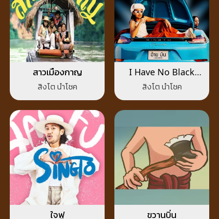
สาวเมืองกาญ
I Have No Black
Magic
สิงโต นำโชค
สิงโต นำโชค
ใจฟู
ขวานบิ่น