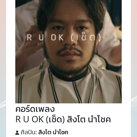
คอร์ดเพลง
R U OK (เช็ด) สิงโต นำโชค
ศิลปิน:
สิงโต นำโชค