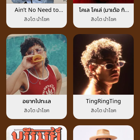
Ain’t No Need to
โคเล โคเล่ (มาเด้อ กิน
Worry
เข่า)
สิงโต นำโชค
สิงโต นำโชค
อยากไปทะเล
TingRingTing
สิงโต นำโชค
สิงโต นำโชค