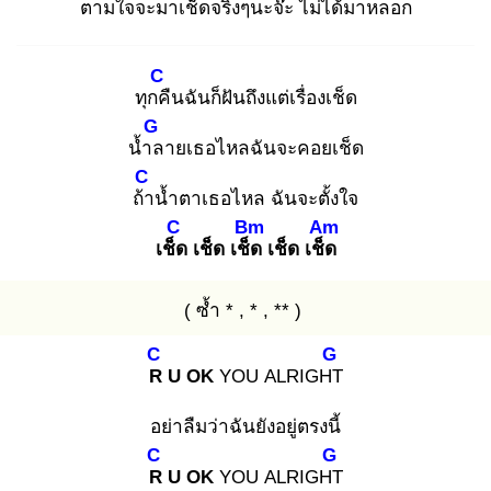
ตามใจจ
ะมาเช็ดจริงๆนะจ๊ะ ไม่ได้มาหลอก
C
ทุกคื
นฉันก็ฝันถึงแต่เรื่องเช็ด
G
น้ำล
ายเธอไหลฉันจะคอยเช็ด
C
ถ้า
น้ำตาเธอไหล ฉันจะตั้งใจ
C
Bm
Am
เช็ด
เช็ด เช็ด
เช็ด เช็ด
( ซ้ำ * , * , ** )
C
G
R
U OK
YOU ALRIGHT
อย่าลืมว่าฉันยังอยู่ตรงนี้
C
G
R
U OK
YOU ALRIGHT