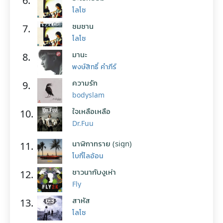
6.
โลโซ
ซมซาน
7.
โลโซ
มานะ
8.
พงษ์สิทธิ์ คำภีร์
ความรัก
9.
bodyslam
ใจเหลือเหลือ
10.
Dr.Fuu
นาฬิกาทราย (sign)
11.
โบกี้ไลอ้อน
ชาวนากับงูเห่า
12.
Fly
สาหัส
13.
โลโซ