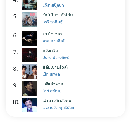
แจ๊ส สปุ๊กนิค
รักไม่ไหวแล้วโว้ย
5.
โจอี้ ภูวศิษฐ์
ระเบิดเวลา
6.
ศาล สานศิลป์
ภวังค์จิต
7.
ปราง ปรางทิพย์
สิลืมเขาแล้วล่ะ
8.
เน็ค นฤพล
แพ้แล้วพาล
9.
ไอซ์ ศรัณยู
เจ้าสาวที่กลัวฝน
10.
เต๋อ เรวัต พุทธินันท์