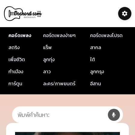
คอร์ดเพลง
คอร์ดเพลงง่ายๆ
คอร์ดเพลงโปรด
สตริง
แร็พ
สากล
เพื่อชีวิต
ลูกทุ่ง
ใต้
กำเมือง
ลาว
ลูกกรุง
การ์ตูน
ละคร/ภาพยนตร์
อีสาน