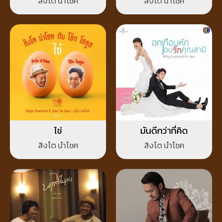
สิงโต นำโชค
สิงโต นำโชค
ไข่
มันดีกว่าที่คิด
สิงโต นำโชค
สิงโต นำโชค