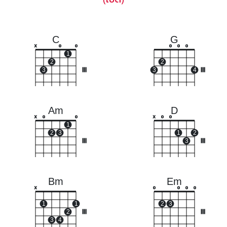
C
G
x
o
o
o
o
o
1
2
2
3
III
3
4
III
Am
D
x
o
o
x
o
o
1
2
3
1
2
III
3
III
Bm
Em
x
o
o
o
o
1
1
2
3
2
III
III
3
4