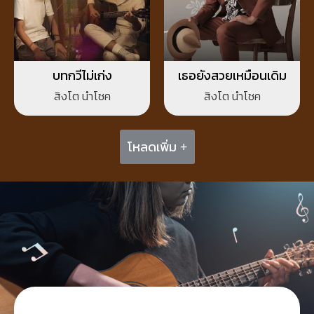
บทกวีไม่เก่ง
เธอยังสวยเหมือนเดิม
สิงโต นำโชค
สิงโต นำโชค
โหลดเพิ่ม +