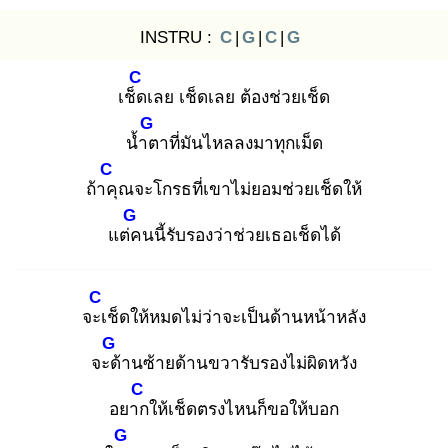
INSTRU :
C
|
G
|
C
|
G
C
เช็ด
เลย เช็ดเลย ต้องช่วยเช็ด
G
น้ำต
าที่มันไหลลงมาทุกเม็ด
C
ถ้าคุ
ณจะโกรธที่เขาไม่ยอมช่วยเช็ดให้
G
แต่ค
นนี้รับรองว่าช่วยเธอเช็ดได้
C
จะเ
ช็ดให้หมดไม่ว่าจะเป็นด้านหน้าหลัง
G
จะด้
านซ้ายด้านขวารับรองไม่ผิดหวัง
C
อยาก
ให้เช็ดตรงไหนก็ขอให้บอก
G