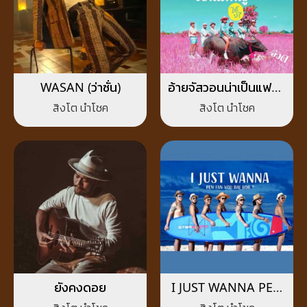
WASAN (ว่าซั่น)
อ้ายจัสวอนน่าเป็นแฟนยู
ได้บ่ (จ๊วด)
สิงโต นำโชค
สิงโต นำโชค
ยังคงดอย
I JUST WANNA PEN
FAN YOU DAI BOR?