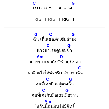
C
G
R
U OK
YOU ALRIGHT
RIGHT RIGHT RIGHT
G
C
G
ฉัน
เห็นเธอ
เดินซึมลำพัง
C
G
แววตาเ
ธอดูบอบช้ำ
Am
D
อยากรู่ว่
าเธอยัง OK
อยู่รึเปล่า
G
เธอมีอะไรให้ช่วยรึเปล่า จากฉัน
C
G
คนที่เคย
ยืนอยู่ตรงนั้น
C
G
คนที่เคย
จับมือเธอเมื่อ
วาน
Am
ในวันนี้ฉั
นมันไม่มีสิทธิ์