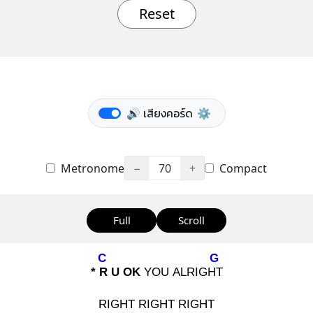
Reset
🔊 เสียงคอร์ด
⚙️
Metronome
−
70
+
Compact
Full
Scroll
C
G
* R
U OK
YOU ALRIGHT
RIGHT RIGHT RIGHT