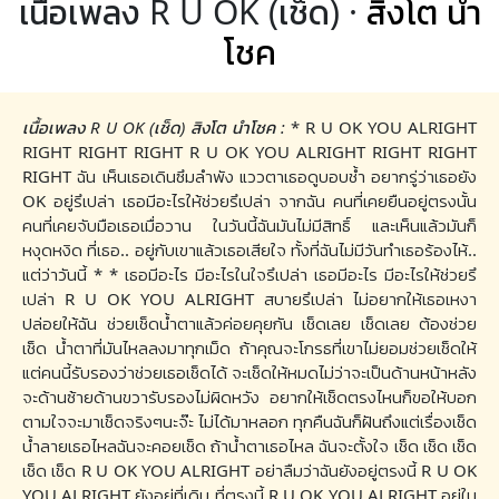
เนื้อเพลง R U OK (เช็ด) ·
สิงโต นำ
โชค
เนื้อเพลง R U OK (เช็ด) สิงโต นำโชค :
* R U OK YOU ALRIGHT
RIGHT RIGHT RIGHT R U OK YOU ALRIGHT RIGHT RIGHT
RIGHT ฉัน เห็นเธอเดินซึมลำพัง แววตาเธอดูบอบช้ำ อยากรู่ว่าเธอยัง
OK อยู่รึเปล่า เธอมีอะไรให้ช่วยรึเปล่า จากฉัน คนที่เคยยืนอยู่ตรงนั้น
คนที่เคยจับมือเธอเมื่อวาน ในวันนี้ฉันมันไม่มีสิทธิ์ และเห็นแล้วมันก็
หงุดหงิด ที่เธอ.. อยู่กับเขาแล้วเธอเสียใจ ทั้งที่ฉันไม่มีวันทำเธอร้องไห้..
แต่ว่าวันนี้ * * เธอมีอะไร มีอะไรในใจรึเปล่า เธอมีอะไร มีอะไรให้ช่วยรึ
เปล่า R U OK YOU ALRIGHT สบายรึเปล่า ไม่อยากให้เธอเหงา
ปล่อยให้ฉัน ช่วยเช็ดน้ำตาแล้วค่อยคุยกัน เช็ดเลย เช็ดเลย ต้องช่วย
เช็ด น้ำตาที่มันไหลลงมาทุกเม็ด ถ้าคุณจะโกรธที่เขาไม่ยอมช่วยเช็ดให้
แต่คนนี้รับรองว่าช่วยเธอเช็ดได้ จะเช็ดให้หมดไม่ว่าจะเป็นด้านหน้าหลัง
จะด้านซ้ายด้านขวารับรองไม่ผิดหวัง อยากให้เช็ดตรงไหนก็ขอให้บอก
ตามใจจะมาเช็ดจริงๆนะจ๊ะ ไม่ได้มาหลอก ทุกคืนฉันก็ฝันถึงแต่เรื่องเช็ด
น้ำลายเธอไหลฉันจะคอยเช็ด ถ้าน้ำตาเธอไหล ฉันจะตั้งใจ เช็ด เช็ด เช็ด
เช็ด เช็ด R U OK YOU ALRIGHT อย่าลืมว่าฉันยังอยู่ตรงนี้ R U OK
YOU ALRIGHT ยังอยู่ที่เดิม ที่ตรงนี้ R U OK YOU ALRIGHT อยู่ใน