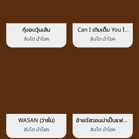
กุ้งอบวุ้นเส้น
Can I เติมเต็ม You ได้
มั้ย?
สิงโต นำโชค
สิงโต นำโชค
WASAN (ว่าซั่น)
อ้ายจัสวอนน่าเป็นแฟนยู
ได้บ่ (จ๊วด)
สิงโต นำโชค
สิงโต นำโชค