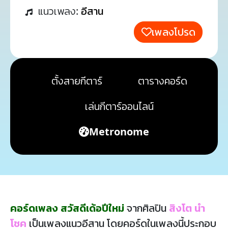
แนวเพลง:
อีสาน
เพลงโปรด
ตั้งสายกีตาร์
ตารางคอร์ด
เล่นกีตาร์ออนไลน์
Metronome
คอร์ดเพลง สวัสดีเด้อปีใหม่
จากศิลปิน
สิงโต นำ
โชค
เป็นเพลงแนวอีสาน โดยคอร์ดในเพลงนี้ประกอบ