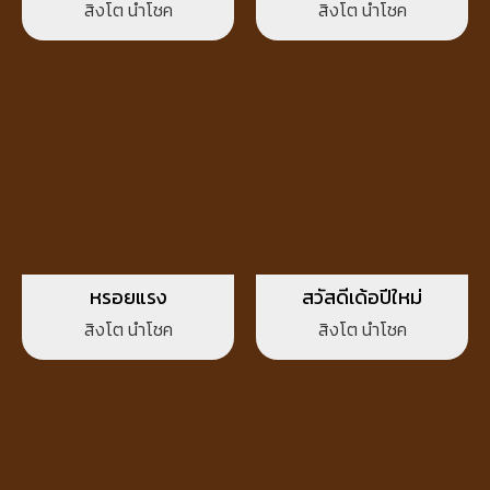
สิงโต นำโชค
สิงโต นำโชค
หรอยแรง
สวัสดีเด้อปีใหม่
สิงโต นำโชค
สิงโต นำโชค