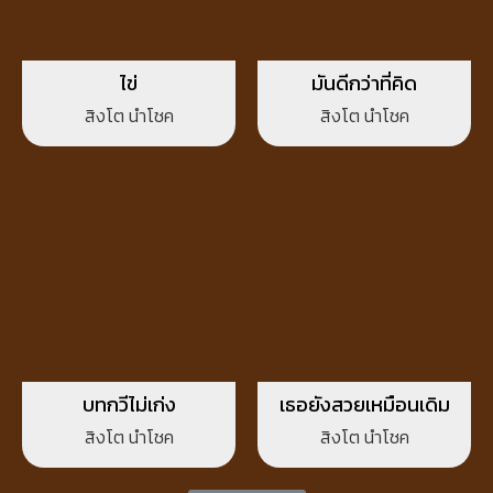
ไข่
มันดีกว่าที่คิด
สิงโต นำโชค
สิงโต นำโชค
บทกวีไม่เก่ง
เธอยังสวยเหมือนเดิม
สิงโต นำโชค
สิงโต นำโชค