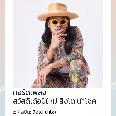
คอร์ดเพลง
สวัสดีเด้อปีใหม่ สิงโต นำโชค
ศิลปิน:
สิงโต นำโชค