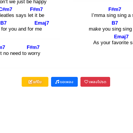
on
’t we just be hap
py
C#m7
F#m7
F#m7
Bea
tles says let it
be
I’mma sing
sing a 
B7
Emaj7
B7
 for
you and for me
make you sin
g sing
Emaj7
As your favo
rite 
m7
F#m7
’t no need to wo
rry
แก้ไข
ขอเพลง
เพลงโปรด