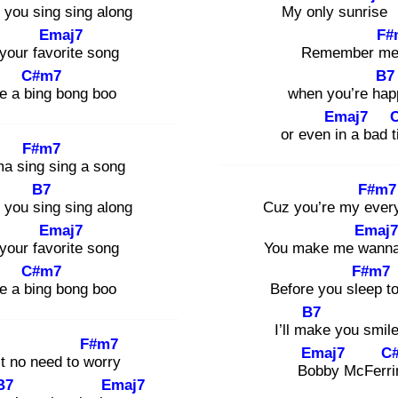
 you sin
g sing along
My only sun
ri
Emaj7
F#
your favo
rite song
Remember m
C#m7
B7
e a bin
g bong boo
when you’re hap
Emaj7
or even in
a bad t
F#m7
ma sing
sing a song
B7
F#m7
 you sin
g sing along
Cuz you’re my ev
er
Emaj7
Emaj7
your favo
rite song
You make me wa
nn
C#m7
F#m7
e a bin
g bong boo
Before you slee
p t
B7
I’ll mak
e you smile
F#m7
Emaj7
C
’t no need to wo
rry
Bob
by McFerri
B7
Emaj7