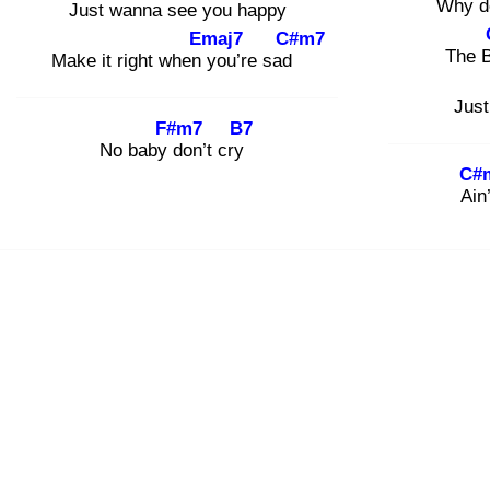
Why d
Just wanna see
you hap
py
Emaj7
C#m7
The 
Make it right when y
ou’re sad
Just
F#m7
B7
No baby d
on’t cry
C#
Ain