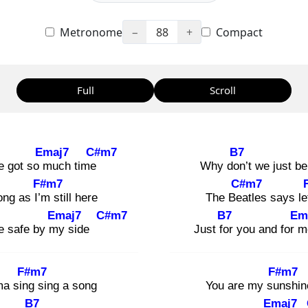
Metronome
−
88
+
Compact
Full
Scroll
Emaj7
C#m7
B7
e got so m
uch time
Why don
’t we just b
F#m7
C#m7
ong as I’m
still here
The Bea
tles says let
Emaj7
C#m7
B7
Em
be safe by my
side
Just for
you and for m
F#m7
F#m7
ma sing
sing a song
You are my sun
sh
B7
Emaj7