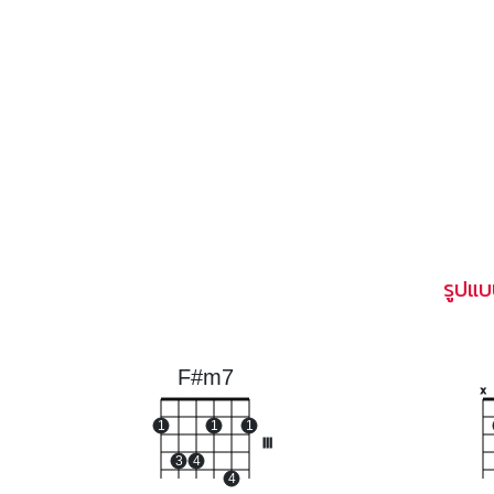
รูปแ
F#m7
x
1
1
1
III
3
4
4