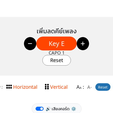
เพิ่มลดคีย์เพลง
Key E
CAPO 1
Reset
Horizontal
Vertical
A
:
A-
 :
Reset
A
🔊 เสียงคอร์ด
⚙️