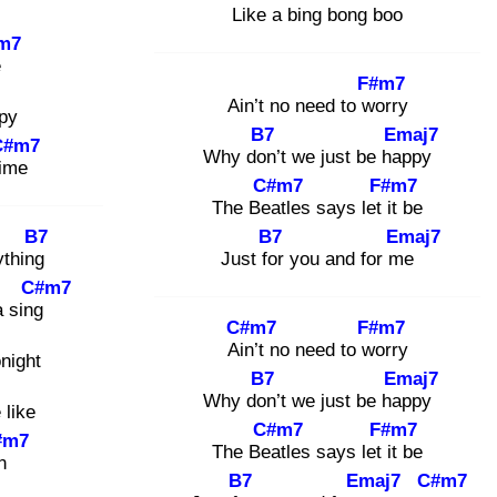
se
Like a bin
g bong boo
m7
e
F#m7
Ain’t no need to wo
rry
py
B7
Emaj7
C#m7
Why don
’t we just be hap
py
im
e
C#m7
F#m7
The Bea
tles says let it
be
B7
B7
Emaj7
ything
Just for
you and for me
C#m7
a sing
C#m7
F#m7
Ain
’t no need to wo
rry
onight
B7
Emaj7
Why don
’t we just be hap
py
 like
C#m7
F#m7
#m7
The Bea
tles says let it
be
n
B7
Emaj7
C#m7