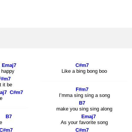
Emaj7
C#m7
e hap
py
Like a bin
g bong boo
F#m7
 it
be
F#m7
aj7
C#m7
I’mma sing
sing a song
e
B7
make you sin
g sing along
B7
Emaj7
ine
As your favo
rite song
C#m7
C#m7