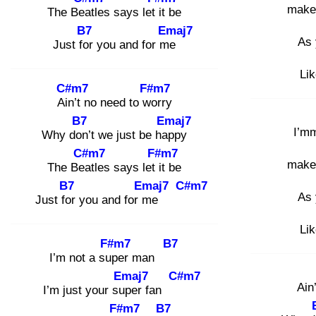
make
The Bea
tles says let it
be
B7
Emaj7
As 
Just for
you and for me
Lik
C#m7
F#m7
Ain
’t no need to wo
rry
B7
Emaj7
I’m
Why don
’t we just be hap
py
C#m7
F#m7
make
The Bea
tles says let it
be
B7
Emaj7
C#m7
As 
Just for
you and for m
e
Lik
F#m7
B7
I’m not a sup
er man
Emaj7
C#m7
Ain
I’m just your sup
er fan
F#m7
B7