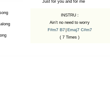
Just for
you and for m
e
song
INSTRU :
Ain’t no need to worry
 along
F#m7
B7
|
Emaj7
C#m7
song
( 7 Times )