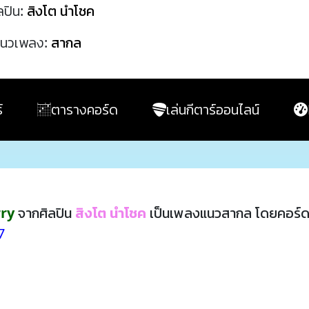
ลปิน:
สิงโต นำโชค
นวเพลง:
สากล
์
ตารางคอร์ด
เล่นกีตาร์ออนไลน์
rry
จากศิลปิน
สิงโต นำโชค
เป็นเพลงแนวสากล โดยคอร์ด
7