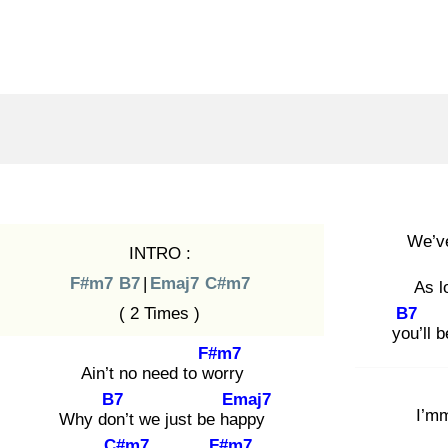
We’v
INTRO :
F#m7
B7
|
Emaj7
C#m7
As l
( 2 Times )
B7
you
’ll 
F#m7
Ain’t no need to wo
rry
B7
Emaj7
I’m
Why don
’t we just be hap
py
C#m7
F#m7