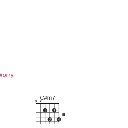
Worry
C#m7
x
x
1
1
III
3
4