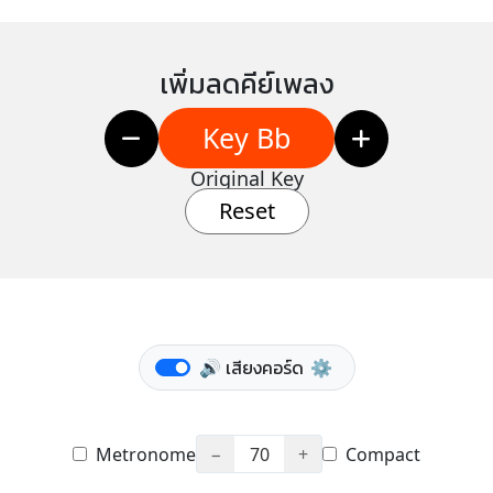
เพิ่มลดคีย์เพลง
Key Bb
Original Key
Reset
🔊 เสียงคอร์ด
⚙️
Metronome
−
70
+
Compact