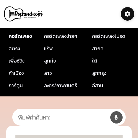
คอร์ดเพลง
คอร์ดเพลงง่ายๆ
คอร์ดเพลงโปรด
สตริง
แร็พ
สากล
เพื่อชีวิต
ลูกทุ่ง
ใต้
กำเมือง
ลาว
ลูกกรุง
การ์ตูน
ละคร/ภาพยนตร์
อีสาน