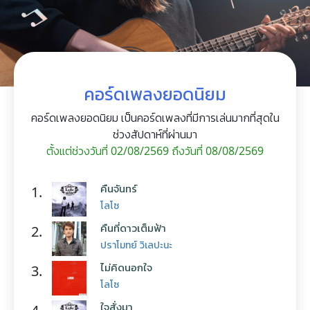
คอร์ดเพลงยอดนิยม
คอร์ดเพลงยอดนิยม เป็นคอร์ดเพลงที่มีการเล่นมากที่สุดใน
ช่วงสัปดาห์ที่ผ่านมา
ตั้งแต่ช่วงวันที่ 02/08/2569 ถึงวันที่ 08/08/2569
คืนจันทร์
1.
โลโซ
คืนที่ดาวเต็มฟ้า
2.
ปราโมทย์ วิเลปะนะ
ไม่คิดนอกใจ
3.
โลโซ
ใจสั่งมา