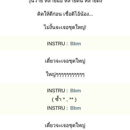
วุ่นวาย หลายมือ หลายตีน หลายตัง
คิดให้ดีก่อน เชื่อดิไอ้น้อง...
ไม่งั้นจะเจอชุดใหญ่!
INSTRU :
Bbm
เดี๋ยวจะเจอชุดใหญ่
ใหญ่ๆๆๆๆๆๆๆๆๆๆๆ
INSTRU :
Bbm
( ซ้ำ * , ** )
INSTRU :
Bbm
เดี๋ยวจะเจอชุดใหญ่