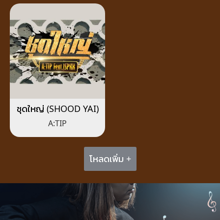
ชุดใหญ่ (SHOOD YAI)
A:TIP
โหลดเพิ่ม +