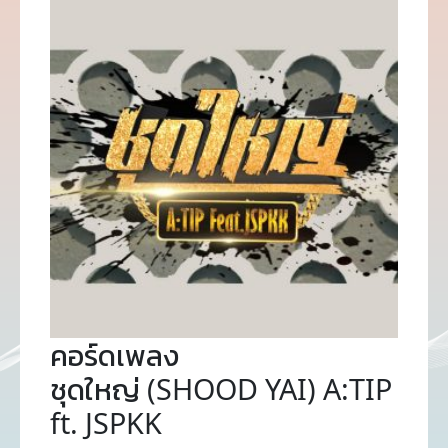
คอร์ดเพลง
ชุดใหญ่ (SHOOD YAI) A:TIP
ft. JSPKK