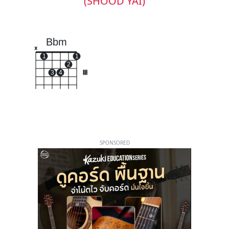
(SHOOD YAI)
Bbm
x
1
1
2
3
4
III
SPONSORED