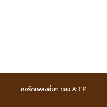
คอร์ดเพลงอื่นๆ ของ A:TIP