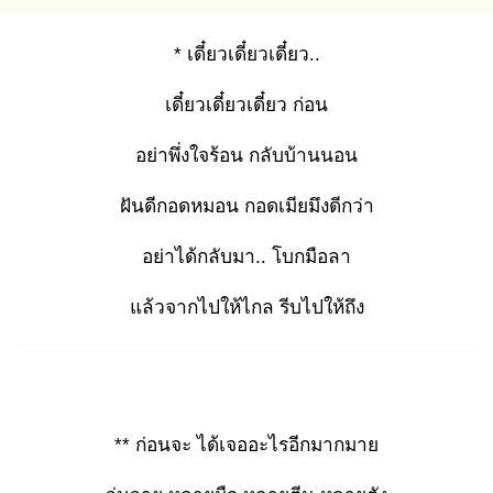
* เดี๋ยวเดี๋ยวเดี๋ยว..
เดี๋ยวเดี๋ยวเดี๋ยว ก่อน
อย่าพึ่งใจร้อน กลับบ้านนอน
ฝันดีกอดหมอน กอดเมียมึงดีกว่า
อย่าได้กลับมา.. โบกมือลา
แล้วจากไปให้ไกล รีบไปให้ถึง
** ก่อนจะ ได้เจออะไรอีกมากมาย