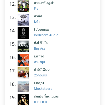
ชาวนากับงูเห่า
12.
Fly
สาหัส
13.
โลโซ
ไม่บอกเธอ
14.
Bedroom Audio
ทิ้งไว้ในใจ
15.
Big Ass
แพ้ทาง
16.
ลาบานูน
ทำได้เพียง
17.
25hours
แค่คุณ
18.
Musketeers
รักเมียที่สุดในโลก
19.
ILLSLICK