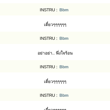
INSTRU :
Bbm
เดี๋ยวๆๆๆๆๆๆ
INSTRU :
Bbm
อย่าอย่า.. พึ่งใจร้อน
INSTRU :
Bbm
เดี๋ยวๆๆๆๆๆๆ
INSTRU :
Bbm