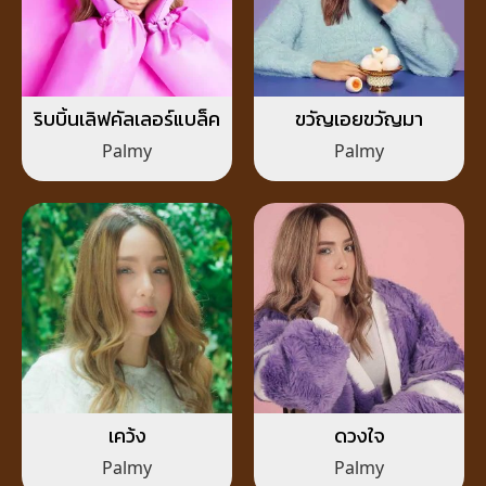
ริบบิ้นเลิฟคัลเลอร์แบล็ค
ขวัญเอยขวัญมา
Palmy
Palmy
เคว้ง
ดวงใจ
Palmy
Palmy