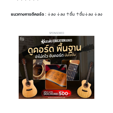
แนวทางการตีคอร์ด
: ↓ลง ↓ลง ↑ขึ้น ↑ขึ้น↓ลง ↓ลง
SPONSORED