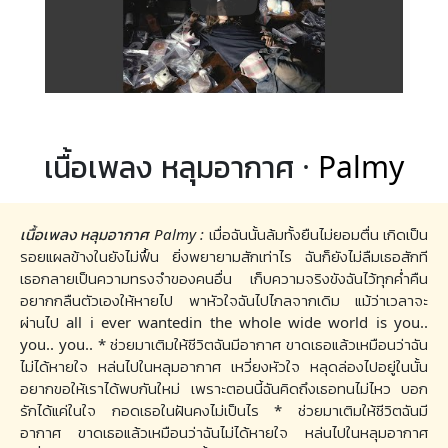
เนื้อเพลง หลุมอากาศ ·
Palmy
เนื้อเพลง หลุมอากาศ Palmy :
เมื่อฉันนั้นล้มทั้งยืนไม่ยอมตื่น เกิดเป็น
รอยแผลข้างในยังไม่ฟื้น ยิ่งพยายามสักเท่าไร ฉันก็ยังไม่ลืมเธอสักที
เธอกลายเป็นความทรงจำของคนอื่น เก็บความจริงขังฉันไว้ทุกค่ำคืน
อยากกลืนตัวเองให้หายไป พาหัวใจฉันไปไกลจากเดิม แม้ว่าเวลาจะ
ผ่านไป all i ever wantedin the whole wide world is you..
you.. you.. * ช่วยมาเติมให้ชีวิตฉันมีอากาศ ขาดเธอแล้วเหมือนว่าฉัน
ไม่ได้หายใจ หล่นไปในหลุมอากาศ เหวี่ยงหัวใจ หลุดล่องไปอยู่ในนั้น
อยากขอให้เราได้พบกันใหม่ เพราะตอนนี้ฉันคิดถึงเธอทนไม่ไหว บอก
รักได้แค่ในใจ กอดเธอในฝันคงไม่เป็นไร * ช่วยมาเติมให้ชีวิตฉันมี
อากาศ ขาดเธอแล้วเหมือนว่าฉันไม่ได้หายใจ หล่นไปในหลุมอากาศ