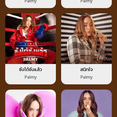
Palmy
Palmy
ซังได้ซังแล้ว
สนิทใจ
Palmy
Palmy