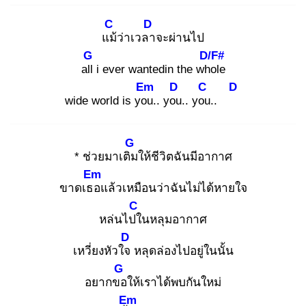
C
D
แม้
ว่าเวลา
จะผ่านไป
G
D/F#
all
i ever wantedin the who
le
Em
D
C
D
wide world is you
.. you
.. you
..
G
* ช่วยมาเติม
ให้ชีวิตฉันมีอากาศ
Em
ขาดเธอ
แล้วเหมือนว่าฉันไม่ได้หายใจ
C
หล่นไปใ
นหลุมอากาศ
D
เหวี่ยงหัวใจ
หลุดล่องไปอยู่ในนั้น
G
อยากขอ
ให้เราได้พบกันใหม่
Em