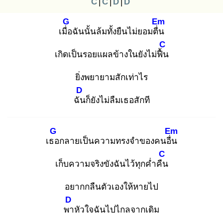
C
|
C
|
D
|
D
G
Em
เมื่อ
ฉันนั้นล้มทั้งยืนไม่ยอมตื่น
C
เกิดเป็นรอยแผลข้างในยังไม่ฟื้น
ยิ่งพยายามสักเท่าไร
D
ฉัน
ก็ยังไม่ลืมเธอสักที
G
Em
เธอ
กลายเป็นความทรงจำของคนอื่น
C
เก็บความจริงขังฉันไว้ทุกค่ำคืน
อยากกลืนตัวเองให้หายไป
D
พา
หัวใจฉันไปไกลจากเดิม