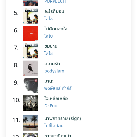
PURPEECH
อะไรก็ยอม
5.
โลโซ
ไม่คิดนอกใจ
6.
โลโซ
ซมซาน
7.
โลโซ
ความรัก
8.
bodyslam
มานะ
9.
พงษ์สิทธิ์ คำภีร์
ใจเหลือเหลือ
10.
Dr.Fuu
นาฬิกาทราย (sign)
11.
โบกี้ไลอ้อน
ชาวนากับงูเห่า