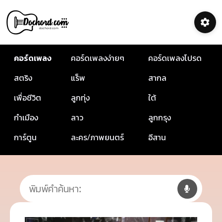
คอร์ดเพลง
คอร์ดเพลงง่ายๆ
คอร์ดเพลงโปรด
สตริง
แร็พ
สากล
เพื่อชีวิต
ลูกทุ่ง
ใต้
กำเมือง
ลาว
ลูกกรุง
การ์ตูน
ละคร/ภาพยนตร์
อีสาน