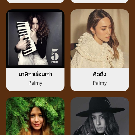
นาฬิกาเรือนเก่า
คิดถึง
Palmy
Palmy