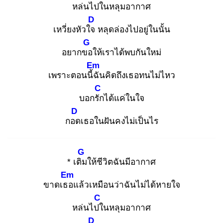
หล่นไปใ
นหลุมอากาศ
D
เหวี่ยงหัวใจ
หลุดล่องไปอยู่ในนั้น
G
อยากขอ
ให้เราได้พบกันใหม่
Em
เพราะตอนนี้ฉั
นคิดถึงเธอทนไม่ไหว
C
บอกรัก
ได้แค่ในใจ
D
กอด
เธอในฝันคงไม่เป็นไร
G
* เติม
ให้ชีวิตฉันมีอากาศ
Em
ขาดเธอ
แล้วเหมือนว่าฉันไม่ได้หายใจ
C
หล่นไปใ
นหลุมอากาศ
D