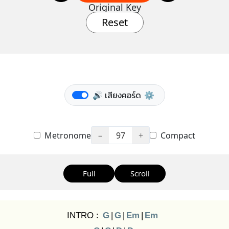
Original Key
Reset
🔊 เสียงคอร์ด
⚙️
Metronome
−
97
+
Compact
Full
Scroll
INTRO :
G
|
G
|
Em
|
Em