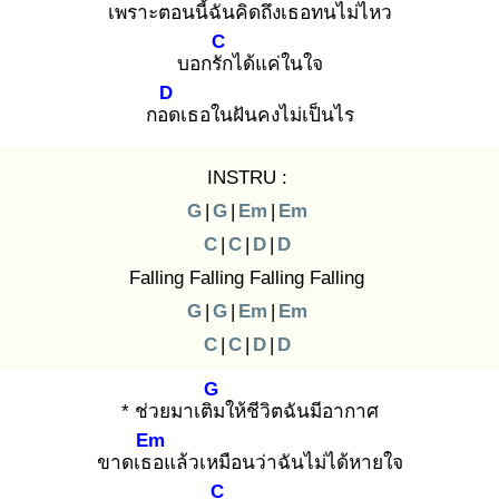
เพราะตอนนี้ฉั
นคิดถึงเธอทนไม่ไหว
C
บอกรัก
ได้แค่ในใจ
D
กอด
เธอในฝันคงไม่เป็นไร
INSTRU :
G
|
G
|
Em
|
Em
C
|
C
|
D
|
D
Falling Falling Falling Falling
G
|
G
|
Em
|
Em
C
|
C
|
D
|
D
G
* ช่วยมาเติม
ให้ชีวิตฉันมีอากาศ
Em
ขาดเธอ
แล้วเหมือนว่าฉันไม่ได้หายใจ
C