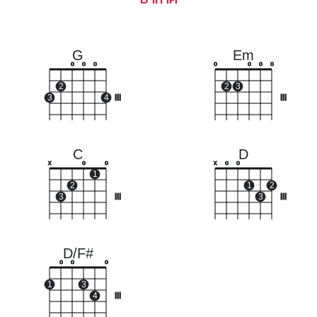
G
Em
o
o
o
o
o
o
o
2
2
3
3
4
III
III
C
D
x
o
o
x
o
o
1
2
1
2
3
III
3
III
D/F#
o
o
o
1
3
4
III