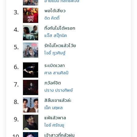
อ้ายแมน ภิสิทธิ์พงษ์
พอได้เสียว
3.
ดิด คิตตี้
ทิ้งกันไม่ได้หรอก
4.
แจ๊ส สปุ๊กนิค
รักไม่ไหวแล้วโว้ย
5.
โจอี้ ภูวศิษฐ์
ระเบิดเวลา
6.
ศาล สานศิลป์
ภวังค์จิต
7.
ปราง ปรางทิพย์
สิลืมเขาแล้วล่ะ
8.
เน็ค นฤพล
แพ้แล้วพาล
9.
ไอซ์ ศรัณยู
เจ้าสาวที่กลัวฝน
10.