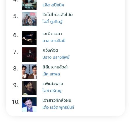
แจ๊ส สปุ๊กนิค
รักไม่ไหวแล้วโว้ย
5.
โจอี้ ภูวศิษฐ์
ระเบิดเวลา
6.
ศาล สานศิลป์
ภวังค์จิต
7.
ปราง ปรางทิพย์
สิลืมเขาแล้วล่ะ
8.
เน็ค นฤพล
แพ้แล้วพาล
9.
ไอซ์ ศรัณยู
เจ้าสาวที่กลัวฝน
10.
เต๋อ เรวัต พุทธินันท์