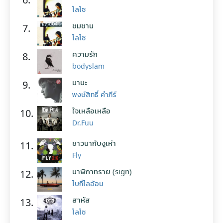
โลโซ
ซมซาน
7.
โลโซ
ความรัก
8.
bodyslam
มานะ
9.
พงษ์สิทธิ์ คำภีร์
ใจเหลือเหลือ
10.
Dr.Fuu
ชาวนากับงูเห่า
11.
Fly
นาฬิกาทราย (sign)
12.
โบกี้ไลอ้อน
สาหัส
13.
โลโซ