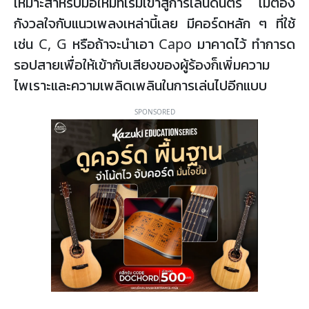
เหมาะสำหรับมือใหม่ที่เริ่มเข้าสู่การเล่นดนตรี ไม่ต้อง
กังวลใจกับแนวเพลงเหล่านี้เลย มีคอร์ดหลัก ๆ ที่ใช้
เช่น C, G หรือถ้าจะนำเอา Capo มาคาดไว้ ทำการด
รอปสายเพื่อให้เข้ากับเสียงของผู้ร้องก็เพิ่มความ
ไพเราะและความเพลิดเพลินในการเล่นไปอีกแบบ
SPONSORED