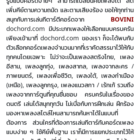
รูปแบบคอร์ดง่ายๆ สามารถเปลี่ยนคีย์เพลงได้ ลด
เพิ่มคีย์ตามความถนัด และตามเสียงร้อง ขอให้ทุกท่าน
สนุกกับการเล่นกีตาร์ตีคอร์ดจาก
BOVINI
dochord.com มีประเภทเพลงให้เลือกแบบครบครัน
เพียงเข้ามาที่ dochord.com ของเรา ก็จะได้พบกับ
ตัวเลือกคอร์ดเพลงจำนวนมากที่เราคัดสรรมาไว้ให้กับ
ทุกคนโดยเฉพาะ ไม่ว่าจะเป็นเพลงสตริงไทย, เพลง
อีสาน, เพลงลูกทุ่ง, เพลงสากล, เพลงจากละคร /
ภาพยนตร์, เพลงเพื่อชีวิต, เพลงใต้, เพลงกำเมือง
(เหนือ), เพลงลูกกรุง, เพลงแนวสกา / เร้กเก้ รวมถึง
เพลงจากการ์ตูนที่คุณชื่นชอบ ครบครันในเรื่องของ
ดนตรี เล่นได้สนุกทุกวัน ไม่เบื่อกับการฝึกเล่น ฝึกร้อง
มองหาเพลงสไตล์ไหนสามารถค้นหาได้ในแบบที่
ต้องการ ส่วนใครที่ต้องการเล่นกีตาร์กับคอร์ดเพลง
แบบง่าย ๆ ใช้คีย์พื้นฐาน เราก็มีการแยกประเภทไว้ให้