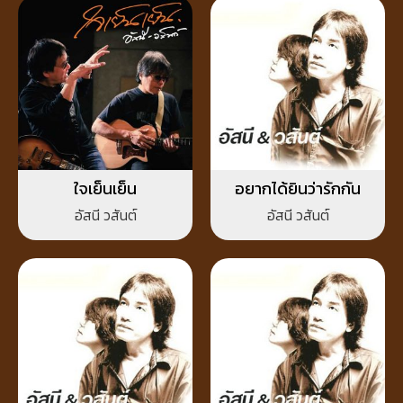
ใจเย็นเย็น
อยากได้ยินว่ารักกัน
อัสนี วสันต์
อัสนี วสันต์