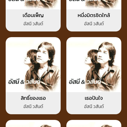
เดือนเพ็ญ
หนึ่งมิตรชิดใกล้
อัสนี วสันต์
อัสนี วสันต์
สิทธิ์ของเธอ
เธอปันใจ
อัสนี วสันต์
อัสนี วสันต์