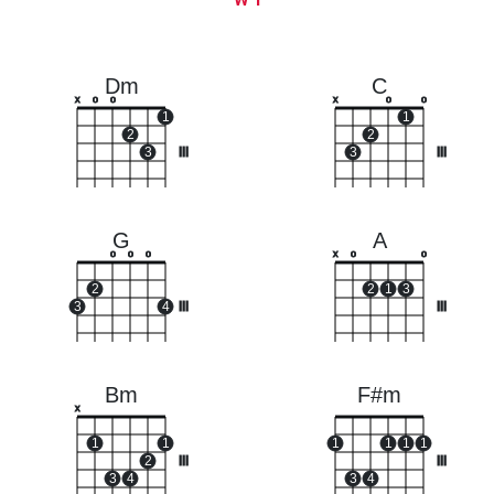
Dm
C
x
o
o
x
o
o
1
1
2
2
3
III
3
III
G
A
o
o
o
x
o
o
2
2
1
3
3
4
III
III
Bm
F#m
x
1
1
1
1
1
1
2
III
III
3
4
3
4