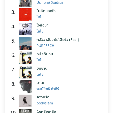
ปราโมทย์ วิเลปะนะ
ไม่คิดนอกใจ
3.
โลโซ
ใจสั่งมา
4.
โลโซ
กลัวว่าฉันจะไม่เสียใจ (Fear)
5.
PURPEECH
อะไรก็ยอม
6.
โลโซ
ซมซาน
7.
โลโซ
มานะ
8.
พงษ์สิทธิ์ คำภีร์
ความรัก
9.
bodyslam
ใจเหลือเหลือ
10.