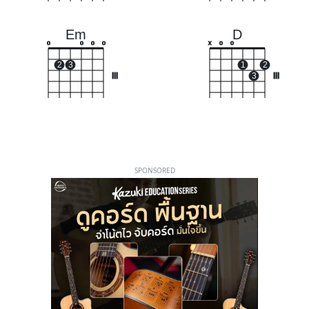
Em
D
o
o
o
o
x
o
o
2
3
1
2
III
3
III
SPONSORED