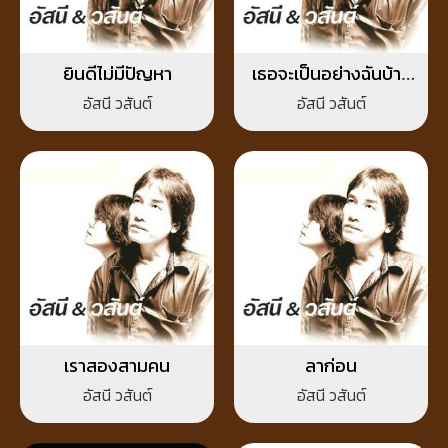
ยินดีไม่มีปัญหา
เธอจะเป็นอย่างฉันบ้าง
หรือเปล่า?
อัสนี วสันต์
อัสนี วสันต์
เราสองสามคน
ลาก่อน
อัสนี วสันต์
อัสนี วสันต์