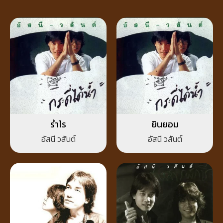
ร่ำไร
ยินยอม
อัสนี วสันต์
อัสนี วสันต์