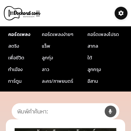
คอร์ดเพลง
คอร์ดเพลงง่ายๆ
คอร์ดเพลงโปรด
สตริง
แร็พ
สากล
เพื่อชีวิต
ลูกทุ่ง
ใต้
กำเมือง
ลาว
ลูกกรุง
การ์ตูน
ละคร/ภาพยนตร์
อีสาน