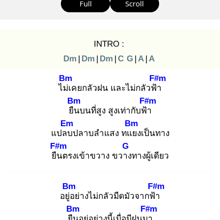
Full
Scroll
INTRO :
Dm
|
Dm
|
Dm
|
C
G
|
A
|
A
Bm
F#m
ไม่เ
คยกลัวฝน และไม่กลัวฟ้า
Bm
F#m
ยืน
บนที่สูง สูงเท่ากับฟ้า
Em
Bm
แปลบ
ปลาบลำแสง ทแย
งเป็นทาง
F#m
G
ยืน
ตรงเข้าขวาง ขวาง
ทางผู้เดียว
Bm
F#m
อยู่อ
ย่างไม่กลัวมืดมัวจากฟ้า
Bm
F#m
ยืน
อยู่อย่างนี้เมื่อมีฝนมา