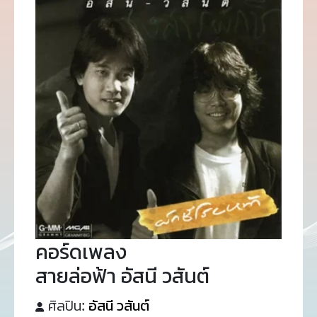
คอร์ดเพลง
สายล่อฟ้า อัสนี วสันต์
ศิลปิน:
อัสนี วสันต์