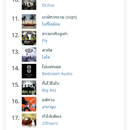
Dr.Fuu
นาฬิกาทราย (sign)
11.
โบกี้ไลอ้อน
ชาวนากับงูเห่า
12.
Fly
สาหัส
13.
โลโซ
ไม่บอกเธอ
14.
Bedroom Audio
ทิ้งไว้ในใจ
15.
Big Ass
แพ้ทาง
16.
ลาบานูน
ทำได้เพียง
17.
25hours