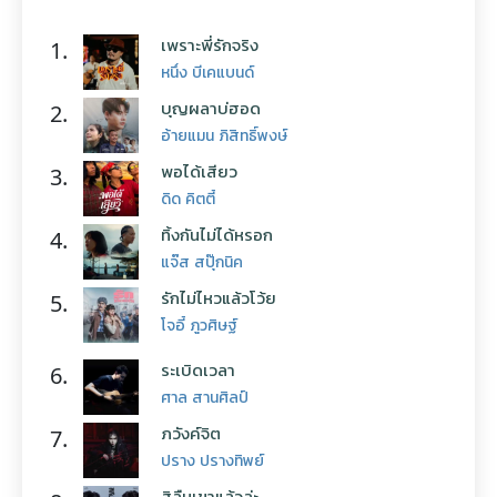
เพราะพี่รักจริง
1.
หนึ่ง บีเคแบนด์
บุญผลาบ่ฮอด
2.
อ้ายแมน ภิสิทธิ์พงษ์
พอได้เสียว
3.
ดิด คิตตี้
ทิ้งกันไม่ได้หรอก
4.
แจ๊ส สปุ๊กนิค
รักไม่ไหวแล้วโว้ย
5.
โจอี้ ภูวศิษฐ์
ระเบิดเวลา
6.
ศาล สานศิลป์
ภวังค์จิต
7.
ปราง ปรางทิพย์
สิลืมเขาแล้วล่ะ