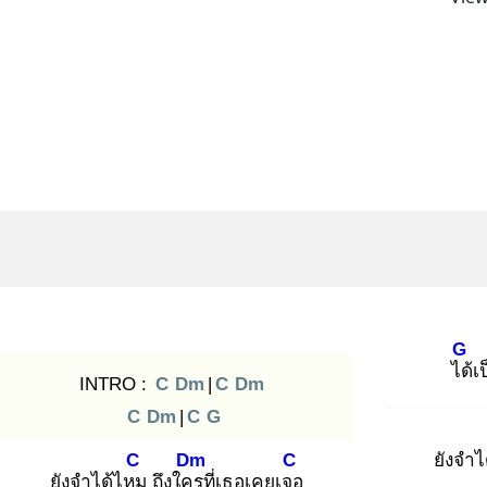
G
ได้
เ
INTRO :
C
Dm
|
C
Dm
C
Dm
|
C
G
C
Dm
C
ยังจำไ
ยังจำได้ไหม
ถึงใคร
ที่เธอเคยเจอ