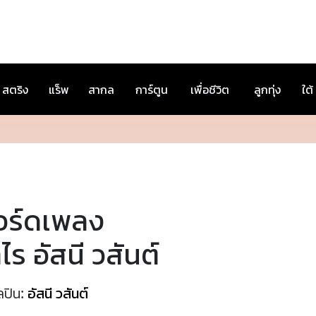
สตริง
แร็พ
สากล
การ์ตูน
เพื่อชีวิต
ลูกทุ่ง
ใต้
อร์ดเพลง
ำไร อัสนี วสันต์
ลปิน:
อัสนี วสันต์