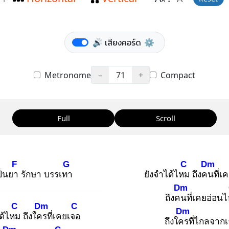
A
🔊 เสียงคอร์ด
⚙️
Metronome
−
71
+
Compact
Full
Scroll
F
G
C
Dm
ป็นยา
รักษา บรรเทา
ยังจำได้ไหม
ถึงคน
ที่
Dm
ถึงคน
ที่เคยอ่อน
C
Dm
C
Dm
ด้ไหม
ถึงใคร
ที่เคยเจอ
ถึงใคร
ที่ไกลจาก