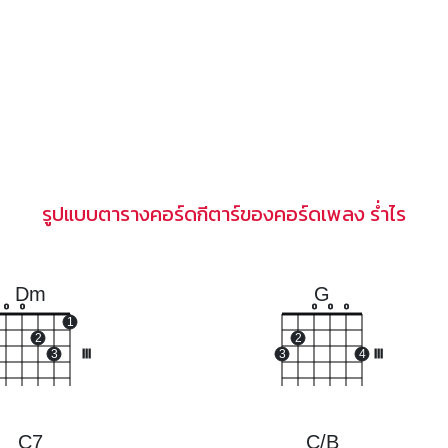
รูปแบบตารางคอร์ดกีตาร์ของคอร์ดเพลง ร่ำไร
Dm
G
o
o
o
o
o
1
2
2
3
III
3
4
III
C7
C/B