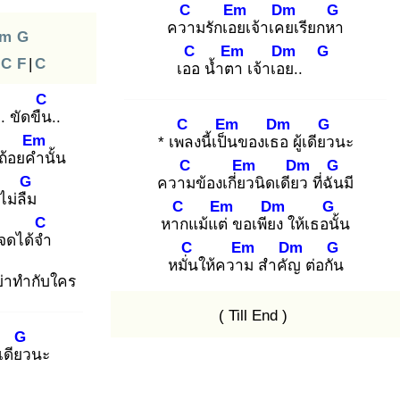
C
Em
Dm
G
ควา
มรักเอย
เจ้าเคย
เรียกหา
m
G
C
Em
Dm
G
C
F
|
C
เออ
น้ำตา
เจ้าเอย
..
C
.. ขัดขืน
..
C
Em
Dm
G
Em
* เพล
งนี้เป็น
ของเธอ
ผู้เดียว
นะ
ยงถ้อยคำ
นั้น
C
Em
Dm
G
G
ความ
ข้องเกี่ยว
นิดเดียว
ที่ฉัน
มี
ไม่ลืม
C
Em
Dm
G
C
หาก
แม้แต่
ขอเพียง
ให้เธอนั้
น
้จดได้จำ
C
Em
Dm
G
หมั่น
ให้ความ
สำคัญ
ต่อกัน
ย่าทำกับใคร
( Till End )
G
้เดียว
นะ