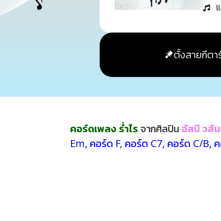
แ
ตั้งสายกีตาร
คอร์ดเพลง ร่ำไร
จากศิลปิน
อัสนี วสัน
Em
,
คอร์ด F
,
คอร์ด C7
,
คอร์ด C/B
,
ค