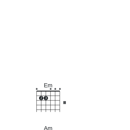
Em
o
o
o
o
2
3
III
Am