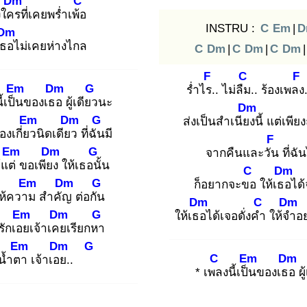
Dm
C
งใคร
ที่เคยพร่ำเพ้อ
INSTRU :
C
Em
|
D
Dm
่เธอ
ไม่เคยห่างไกล
C
Dm
|
C
Dm
|
C
Dm
|
F
C
F
Em
Dm
G
ร่ำไร.
. ไม่ลืม
.. ร้องเพลง
ี้เป็น
ของเธอ
ผู้เดียว
นะ
Dm
Em
Dm
G
ส่งเป็นสำเนียง
นี้ แต่เพี
้องเกี่ยว
นิดเดียว
ที่ฉัน
มี
F
Em
Dm
G
จากคืนและวัน
ที่ฉัน
้แต่
ขอเพียง
ให้เธอนั้
น
C
Dm
Em
Dm
G
ก็อยากจะขอ
ให้เธอ
ได
ห้ความ
สำคัญ
ต่อกัน
Dm
C
Dm
Em
Dm
G
ให้เธอ
ได้เจอดั่งคำ
ให้จำ
อ
รักเอย
เจ้าเคย
เรียกหา
Em
Dm
G
C
Em
Dm
น้ำตา
เจ้าเอย
..
* เพล
งนี้เป็น
ของเธอ
ผู