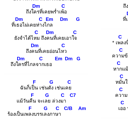
Dm
C
ถึ
ถึงใคร
ที่เคยพร่ำเพ้อ
Dm
C
Em
Dm
G
ที
ที่เธอ
ไม่เคยห่าง
ไกล
C
Dm
C
C
ยังจำได้ไหม
ถึงคน
ที่เคยเอาใจ
* เพล
งน
Dm
C
C
ถึงคน
ที่เคยอ่อนไหว
ความ
ข
Dm
C
Em
Dm
G
C
ถึงใคร
ที่ไกลจาก
เธอ
หาก
แม
C
F
G
C
หมั่น
ใ
ฉันก็เป็น
เช่นดัง
เช่นเคย
C
F
G
C
C7
ควา
ม
แม้วันคืน
จะเลย
ล่วงมา
C
F
G
C
C/B
Am
เออ
ร้องเป็นเพลง
บรรเลง
ภาษา