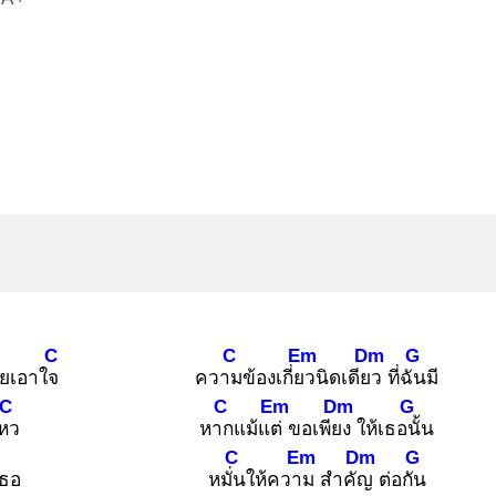
C
C
Em
Dm
G
เคยเอาใจ
ความ
ข้องเกี่ยว
นิดเดียว
ที่ฉัน
มี
C
C
Em
Dm
G
ไหว
หาก
แม้แต่
ขอเพียง
ให้เธอนั้
น
C
Em
Dm
G
เธอ
หมั่น
ให้ความ
สำคัญ
ต่อกัน